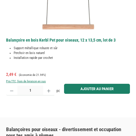
Balançoire en bois Kerbl Pet pour oiseaux, 12 x 13,5 cm, lot de 3
Support métallique robuste et sûr
Perchoir en bois naturel
Installation rapide par crochet
Prix de vente :
Prix régulier :
2,49 €
(économie de 21.94%)
Prix TTC, frais de livraison en sus
Quantité de produit : Entrez la quantité souhaitée ou utilisez les boutons pour augmenter ou diminue
AJOUTER AU PANIER
pc
Balançoires pour oiseaux - divertissement et occupation
pour tes amis à plumes