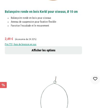
Balançoire ronde en bois Kerbl pour oiseaux, Ø 10 cm
Balançoire ronde en bois pour oiseaux
Anneau de suspension pour fixation flexible
Favorise l'escalade et le mouvement
Prix de vente :
Prix régulier :
2,49 €
(économie de 24.32%)
Prix TTC, frais de livraison en sus
Afficher les options
%