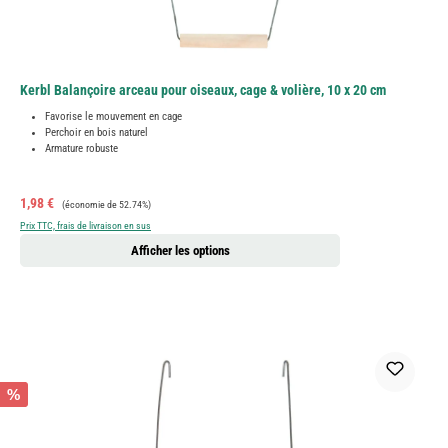
Kerbl Balançoire arceau pour oiseaux, cage & volière, 10 x 20 cm
Favorise le mouvement en cage
Perchoir en bois naturel
Armature robuste
Prix de vente :
Prix régulier :
1,98 €
(économie de 52.74%)
Prix TTC, frais de livraison en sus
Afficher les options
%