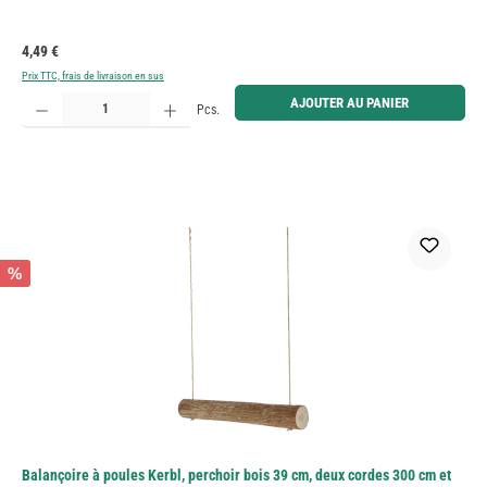
Prix régulier :
4,49 €
Prix TTC, frais de livraison en sus
Quantité de produit : Entrez la quantité souhaitée ou utilisez les boutons pour augmenter ou diminue
AJOUTER AU PANIER
Pcs.
%
Balançoire à poules Kerbl, perchoir bois 39 cm, deux cordes 300 cm et