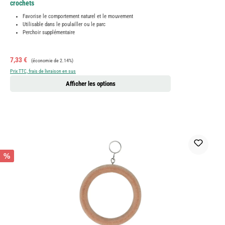
crochets
Favorise le comportement naturel et le mouvement
Utilisable dans le poulailler ou le parc
Perchoir supplémentaire
Prix de vente :
Prix régulier :
7,33 €
(économie de 2.14%)
Prix TTC, frais de livraison en sus
Afficher les options
%