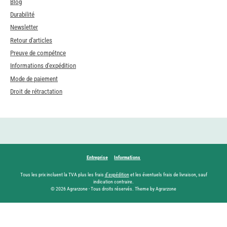
Blog
Durabilité
Newsletter
Retour d'articles
Preuve de compétnce
Informations d'expédition
Mode de paiement
Droit de rétractation
Entreprise
Informations
Tous les prix incluent la TVA plus les frais
d'expédition
et les éventuels frais de livraison, sauf
indication contraire.
© 2026 Agrarzone - Tous droits réservés. Theme by Agrarzone