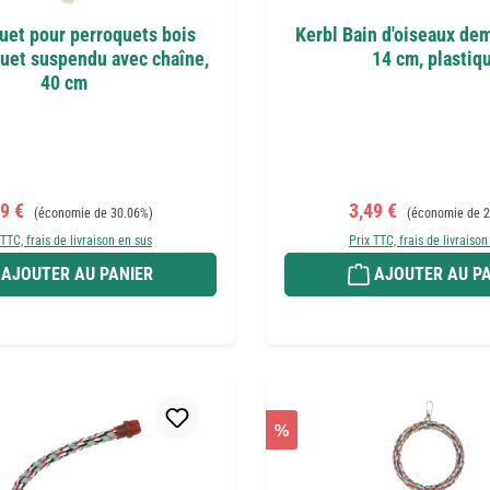
uet pour perroquets bois
Kerbl Bain d'oiseaux dem
ouet suspendu avec chaîne,
14 cm, plastiq
40 cm
x de vente :
Prix régulier :
Prix de vente :
Prix régulier :
49 €
3,49 €
(économie de 30.06%)
(économie de 2
 TTC, frais de livraison en sus
Prix TTC, frais de livraison
AJOUTER AU PANIER
AJOUTER AU PA
%