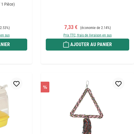
/ 1 Pièce)
Prix de vente :
Prix régulier :
7,33 €
2.53%)
(économie de 2.14%)
 en sus
Prix TTC, frais de livraison en sus
NIER
AJOUTER AU PANIER
%