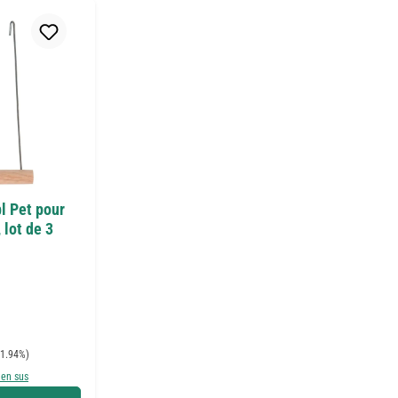
l Pet pour
 lot de 3
1.94%)
 en sus