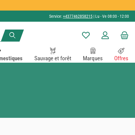
Service:
+4377462858215
| Lu - Ve 08:00 - 12:00
Vous avez 0 articles dans v
mestiques
Sauvage et forêt
Marques
Offres