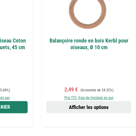
Oiseau Coton
Balançoire ronde en bois Kerbl pour
uets, 45 cm
oiseaux, Ø 10 cm
Prix de vente :
Prix régulier :
2,49 €
5.04%)
(économie de 24.32%)
 en sus
Prix TTC, frais de livraison en sus
NIER
Afficher les options