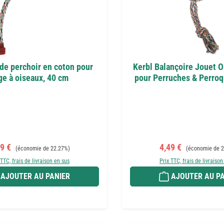
de perchoir en coton pour
Kerbl Balançoire Jouet 
ge à oiseaux, 40 cm
pour Perruches & Perroq
x de vente :
Prix régulier :
Prix de vente :
Prix régulier :
49 €
4,49 €
(économie de 22.27%)
(économie de 2
 TTC, frais de livraison en sus
Prix TTC, frais de livraison
AJOUTER AU PANIER
AJOUTER AU PA