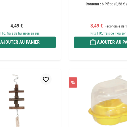
Contenu :
6 Pièce
(0,58 € 
Prix régulier :
Prix de vente :
Prix régulier :
4,49 €
3,49 €
(économie de 1
 TTC, frais de livraison en sus
Prix TTC, frais de livraison
AJOUTER AU PANIER
AJOUTER AU PA
%