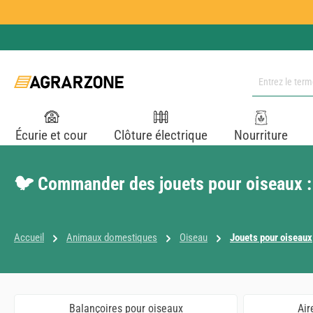
ser au contenu principal
Passer à la recherche
Passer à la navigation principale
Écurie et cour
Clôture électrique
Nourriture
🐦 Commander des jouets pour oiseaux : 
Accueil
Animaux domestiques
Oiseau
Jouets pour oiseaux
Balançoires pour oiseaux
Air