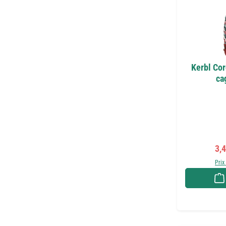
Kerbl Cor
ca
Pri
3,
Prix