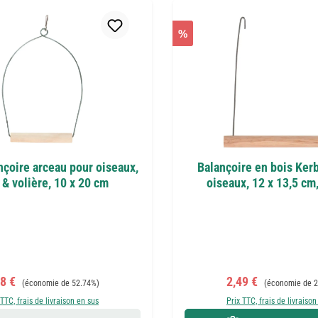
%
nçoire arceau pour oiseaux,
Balançoire en bois Kerb
 & volière, 10 x 20 cm
oiseaux, 12 x 13,5 cm,
x de vente :
Prix régulier :
Prix de vente :
Prix régulier :
98 €
2,49 €
(économie de 52.74%)
(économie de 2
 TTC, frais de livraison en sus
Prix TTC, frais de livraison