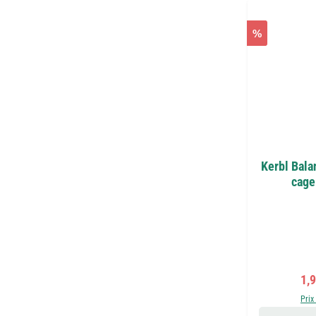
%
Kerbl Bala
cage
Pri
1,
Prix