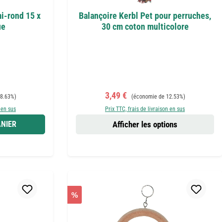
i-rond 15 x
Balançoire Kerbl Pet pour perruches,
ue
30 cm coton multicolore
Prix de vente :
Prix régulier :
3,49 €
8.63%)
(économie de 12.53%)
 en sus
Prix TTC, frais de livraison en sus
NIER
Afficher les options
%