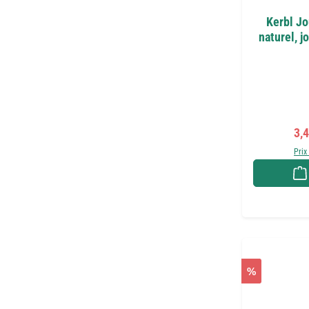
Kerbl Jo
naturel, j
Pri
3,
Prix
%