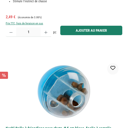
Stimule l'instinct de chasse
Prix de vente :
Prix régulier :
2,49 €
(économie de 3.86%)
Prix TTC, frais de livraison en sus
Quantité de produit : Entrez la quantité souhaitée ou utilisez les boutons pour augmenter ou diminue
AJOUTER AU PANIER
pc
%