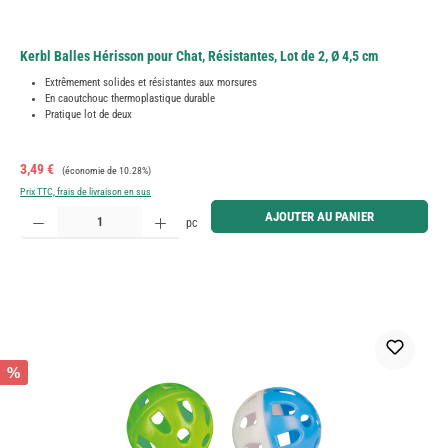
Kerbl Balles Hérisson pour Chat, Résistantes, Lot de 2, Ø 4,5 cm
Extrêmement solides et résistantes aux morsures
En caoutchouc thermoplastique durable
Pratique lot de deux
Prix de vente :
Prix régulier :
3,49 €
(économie de 10.28%)
Prix TTC, frais de livraison en sus
Quantité de produit : Entrez la quantité souhaitée ou utilisez les boutons pour augmenter ou diminue
AJOUTER AU PANIER
pc
%