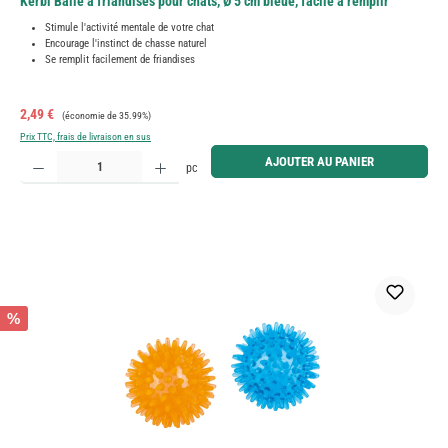
Kerbl Balle à friandises pour chats, Ø 5 cm bleue, facile à remplir
Stimule l'activité mentale de votre chat
Encourage l'instinct de chasse naturel
Se remplit facilement de friandises
Prix de vente :
Prix régulier :
2,49 €
(économie de 35.99%)
Prix TTC, frais de livraison en sus
Quantité de produit : Entrez la quantité souhaitée ou utilisez les boutons pour augmenter ou diminue
AJOUTER AU PANIER
pc
%