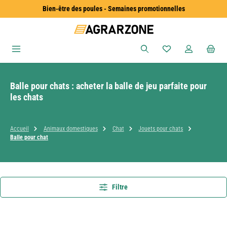
Bien-être des poules - Semaines promotionnelles
Passer au contenu principal
Vous avez 0 articles
Balle pour chats : acheter la balle de jeu parfaite pour
les chats
Accueil
Animaux domestiques
Chat
Jouets pour chats
Balle pour chat
Filtre