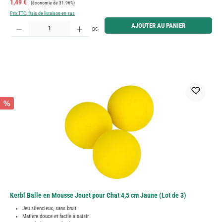
Prix de vente :
Prix régulier :
1,49 €
(économie de 31.96%)
Prix TTC, frais de livraison en sus
Quantité de produit : Entrez la quantité souhaitée ou utilisez les boutons pour augmenter ou diminue
AJOUTER AU PANIER
pc
%
Kerbl Balle en Mousse Jouet pour Chat 4,5 cm Jaune (Lot de 3)
Jeu silencieux, sans bruit
Matière douce et facile à saisir