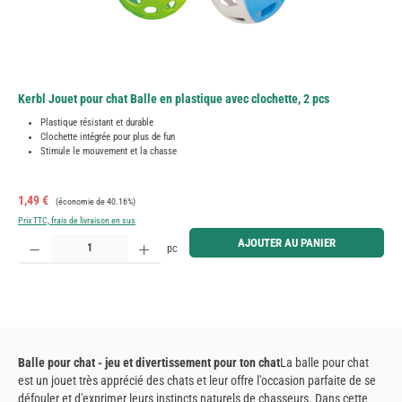
Kerbl Jouet pour chat Balle en plastique avec clochette, 2 pcs
Plastique résistant et durable
Clochette intégrée pour plus de fun
Stimule le mouvement et la chasse
Prix de vente :
Prix régulier :
1,49 €
(économie de 40.16%)
Prix TTC, frais de livraison en sus
Quantité de produit : Entrez la quantité souhaitée ou utilisez les boutons pour augmenter ou diminue
AJOUTER AU PANIER
pc
Balle pour chat - jeu et divertissement pour ton chat
La balle pour chat
est un jouet très apprécié des chats et leur offre l'occasion parfaite de se
défouler et d'exprimer leurs instincts naturels de chasseurs. Dans cette