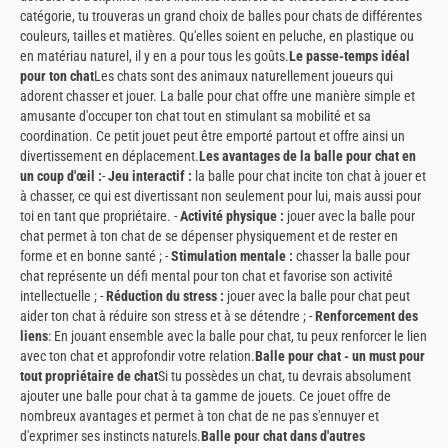
catégorie, tu trouveras un grand choix de balles pour chats de différentes
couleurs, tailles et matières. Qu'elles soient en peluche, en plastique ou
en matériau naturel, il y en a pour tous les goûts.
Le passe-temps idéal
pour ton chat
Les chats sont des animaux naturellement joueurs qui
adorent chasser et jouer. La balle pour chat offre une manière simple et
amusante d'occuper ton chat tout en stimulant sa mobilité et sa
coordination. Ce petit jouet peut être emporté partout et offre ainsi un
divertissement en déplacement.
Les avantages de la balle pour chat en
un coup d'œil :
-
Jeu interactif :
la balle pour chat incite ton chat à jouer et
à chasser, ce qui est divertissant non seulement pour lui, mais aussi pour
toi en tant que propriétaire. -
Activité physique :
jouer avec la balle pour
chat permet à ton chat de se dépenser physiquement et de rester en
forme et en bonne santé ; -
Stimulation mentale :
chasser la balle pour
chat représente un défi mental pour ton chat et favorise son activité
intellectuelle ; -
Réduction du stress :
jouer avec la balle pour chat peut
aider ton chat à réduire son stress et à se détendre ; -
Renforcement des
liens
: En jouant ensemble avec la balle pour chat, tu peux renforcer le lien
avec ton chat et approfondir votre relation.
Balle pour chat - un must pour
tout propriétaire de chat
Si tu possèdes un chat, tu devrais absolument
ajouter une balle pour chat à ta gamme de jouets. Ce jouet offre de
nombreux avantages et permet à ton chat de ne pas s'ennuyer et
d'exprimer ses instincts naturels.
Balle pour chat dans d'autres