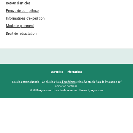
Retour d'articles
Preuve de compétnce
Informations d'expédition
Mode de paiement
Droit de rétractation
Entreprise
Informations
Tous les prix incluent la TVA plus les frais
d'expédition
et les éventuels frais de livraison, sauf
indication contraire.
© 2026 Agrarzone - Tous droits réservés. Theme by Agrarzone