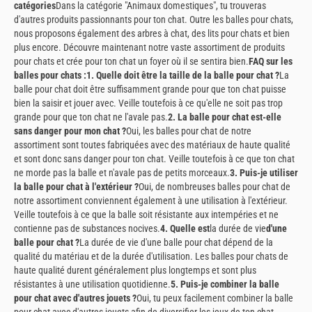
catégories
Dans la catégorie "Animaux domestiques", tu trouveras
d'autres produits passionnants pour ton chat. Outre les balles pour chats,
nous proposons également des arbres à chat, des lits pour chats et bien
plus encore. Découvre maintenant notre vaste assortiment de produits
pour chats et crée pour ton chat un foyer où il se sentira bien.
FAQ sur les
balles pour chats :
1. Quelle doit être la taille de la balle pour chat ?
La
balle pour chat doit être suffisamment grande pour que ton chat puisse
bien la saisir et jouer avec. Veille toutefois à ce qu'elle ne soit pas trop
grande pour que ton chat ne l'avale pas.
2. La balle pour chat est-elle
sans danger pour mon chat ?
Oui, les balles pour chat de notre
assortiment sont toutes fabriquées avec des matériaux de haute qualité
et sont donc sans danger pour ton chat. Veille toutefois à ce que ton chat
ne morde pas la balle et n'avale pas de petits morceaux.
3. Puis-je utiliser
la balle pour chat à l'extérieur ?
Oui, de nombreuses balles pour chat de
notre assortiment conviennent également à une utilisation à l'extérieur.
Veille toutefois à ce que la balle soit résistante aux intempéries et ne
contienne pas de substances nocives.
4. Quelle est
la durée de vie
d'une
balle pour chat ?
La durée de vie d'une balle pour chat dépend de la
qualité du matériau et de la durée d'utilisation. Les balles pour chats de
haute qualité durent généralement plus longtemps et sont plus
résistantes à une utilisation quotidienne.
5. Puis-je combiner la balle
pour chat avec d'autres jouets ?
Oui, tu peux facilement combiner la balle