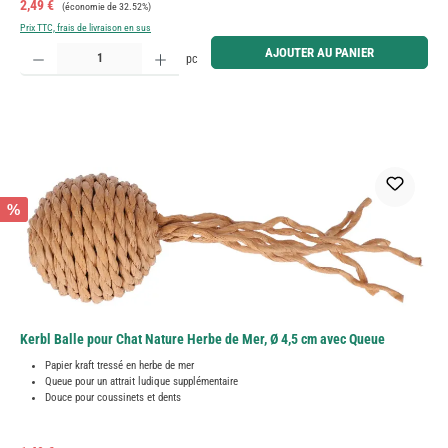
Prix de vente :
Prix régulier :
2,49 €
(économie de 32.52%)
Prix TTC, frais de livraison en sus
Quantité de produit : Entrez la quantité souhaitée ou utilisez les boutons pour augmenter ou diminue
AJOUTER AU PANIER
pc
%
Kerbl Balle pour Chat Nature Herbe de Mer, Ø 4,5 cm avec Queue
Papier kraft tressé en herbe de mer
Queue pour un attrait ludique supplémentaire
Douce pour coussinets et dents