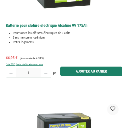
Batterie pour clôture électrique Alcaline 9V 175Ah
Pour toutes les clôtures électriques de 9 volts
Sans mercure ni cadmium
Petits logements
Prix de vente :
Prix régulier :
44,95 €
(économie de 4.34%)
Prix TTC, frais de livraison en sus
Quantité de produit : Entrez la quantité souhaitée ou utilisez les boutons pour augmenter ou diminue
AJOUTER AU PANIER
pc