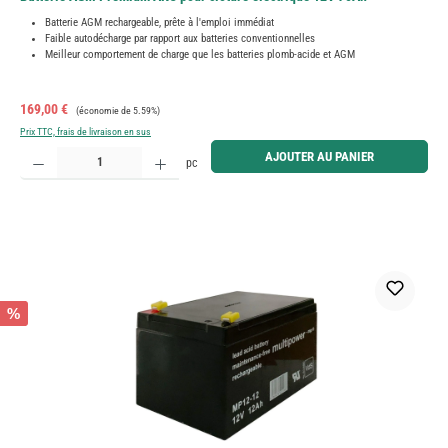
Batterie AGM rechargeable, prête à l'emploi immédiat
Faible autodécharge par rapport aux batteries conventionnelles
Meilleur comportement de charge que les batteries plomb-acide et AGM
Prix de vente :
Prix régulier :
169,00 €
(économie de 5.59%)
Prix TTC, frais de livraison en sus
Quantité de produit : Entrez la quantité souhaitée ou utilisez les boutons pour augmenter ou diminue
AJOUTER AU PANIER
pc
%