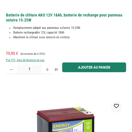
Batterie de clôture AKO 12V 18Ah, batterie de rechange pour panneau
solaire 15-25W
Remplacement adapté aux panneaux solaires 15-25W
Batterie rechargeable 12V, capacité 18Ah
Maintient la clôture sous tension en continu
Prix de vente :
Prix régulier :
75,95 €
(économie de 0.05%)
Prix TTC, frais de livraison en sus
Quantité de produit : Entrez la quantité souhaitée ou utilisez les boutons pour augmenter ou diminue
AJOUTER AU PANIER
pc