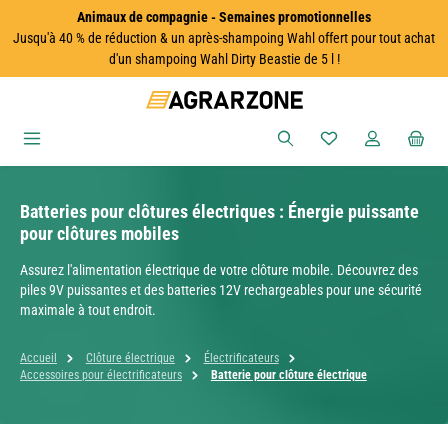
Animaux de compagnie - Semaines promotionnelles
Passer au contenu principal
Jusqu'à 40 % de réduction & un après-shampoing Wahl offert pour tout achat
d'un shampoing Wahl Dirty Beastie de 5 l !
Vous avez 0 articles
Batteries pour clôtures électriques : Énergie puissante
pour clôtures mobiles
Assurez l'alimentation électrique de votre clôture mobile. Découvrez des
piles 9V puissantes et des batteries 12V rechargeables pour une sécurité
maximale à tout endroit.
Accueil
Clôture électrique
Électrificateurs
Accessoires pour électrificateurs
Batterie pour clôture électrique