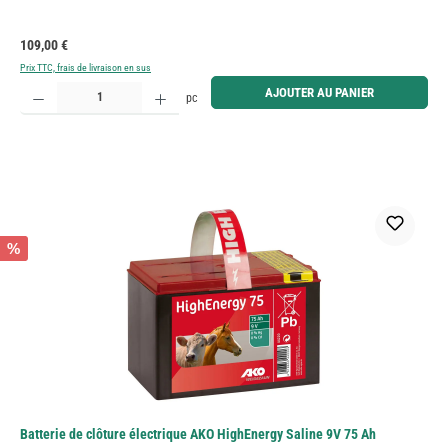
Prix régulier :
109,00 €
Prix TTC, frais de livraison en sus
Quantité de produit : Entrez la quantité souhaitée ou utilisez les boutons pour augmenter ou diminue
AJOUTER AU PANIER
pc
%
Batterie de clôture électrique AKO HighEnergy Saline 9V 75 Ah