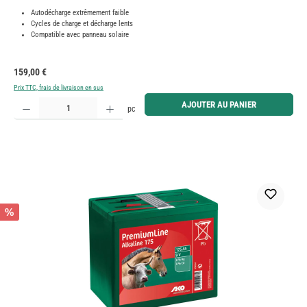
Autodécharge extrêmement faible
Cycles de charge et décharge lents
Compatible avec panneau solaire
Prix régulier :
159,00 €
Prix TTC, frais de livraison en sus
Quantité de produit : Entrez la quantité souhaitée ou utilisez les boutons pour augmenter ou diminue
AJOUTER AU PANIER
pc
%