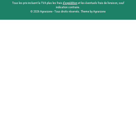
Tous les prix incluent la TVA plus les frais
d'expédition
et les éventuels frais de livraison, sauf
indication contraire.
© 2026 Agrarzone - Tous droits réservés. Theme by Agrarzone