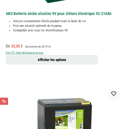
AKO Batterie sèche alcaline 9V pour clôture électrique 55-210Ah
Tension constamment élevée pendant toute la durée de vie
Pour une sécurité optimale du troupeau
Compatible avec tous les électrificateurs 9V
Prix de vente :
Prix régulier :
De
23,35 €
(économie de 20.01%)
Prix TTC, frais de livraison en sus
Afficher les options
%