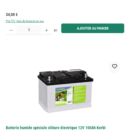
Prix régulier :
34,00 €
Prix TTC, frais de livraison en sus
Quantité de produit : Entrez la quantité souhaitée ou utilisez les boutons pour augmenter ou diminue
AJOUTER AU PANIER
pc
Batterie humide spéciale clôture électrique 12V 100Ah Kerbl