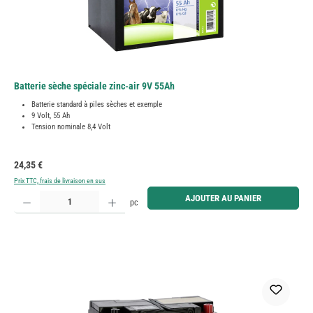
Batterie sèche spéciale zinc-air 9V 55Ah
Batterie standard à piles sèches et exemple
9 Volt, 55 Ah
Tension nominale 8,4 Volt
Prix régulier :
24,35 €
Prix TTC, frais de livraison en sus
Quantité de produit : Entrez la quantité souhaitée ou utilisez les boutons pour augmenter ou diminue
AJOUTER AU PANIER
pc