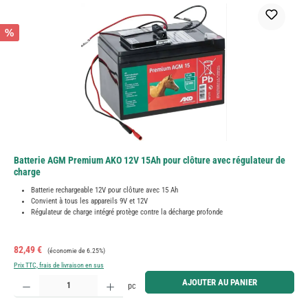
%
Batterie AGM Premium AKO 12V 15Ah pour clôture avec régulateur de
charge
Batterie rechargeable 12V pour clôture avec 15 Ah
Convient à tous les appareils 9V et 12V
Régulateur de charge intégré protège contre la décharge profonde
Prix de vente :
Prix régulier :
82,49 €
(économie de 6.25%)
Prix TTC, frais de livraison en sus
Quantité de produit : Entrez la quantité souhaitée ou utilisez les boutons pour augmenter ou diminue
AJOUTER AU PANIER
pc