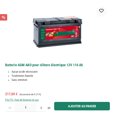
%
Batterie AGM AKO pour clôture électrique 12V 110 Ah
Aucun acide nécessaire
Totalement étanche
Sans entretien
Prix de vente :
Prix régulier :
217,00 €
(économie de 9.21%)
Prix TTC, frais de livraison en sus
Quantité de produit : Entrez la quantité souhaitée ou utilisez les boutons pour augmenter ou diminue
AJOUTER AU PANIER
pc