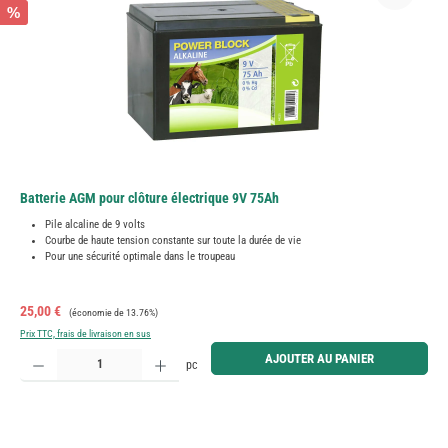
%
Batterie AGM pour clôture électrique 9V 75Ah
Pile alcaline de 9 volts
Courbe de haute tension constante sur toute la durée de vie
Pour une sécurité optimale dans le troupeau
Prix de vente :
Prix régulier :
25,00 €
(économie de 13.76%)
Prix TTC, frais de livraison en sus
Quantité de produit : Entrez la quantité souhaitée ou utilisez les boutons pour augmenter ou diminue
AJOUTER AU PANIER
pc