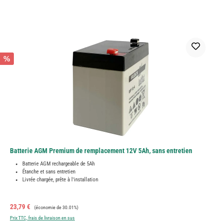
%
Batterie AGM Premium de remplacement 12V 5Ah, sans entretien
Batterie AGM rechargeable de 5Ah
Étanche et sans entretien
Livrée chargée, prête à l'installation
Prix de vente :
Prix régulier :
23,79 €
(économie de 30.01%)
Prix TTC, frais de livraison en sus