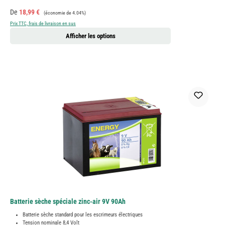
Prix de vente :
Prix régulier :
De
18,99 €
(économie de 4.04%)
Prix TTC, frais de livraison en sus
Afficher les options
Batterie sèche spéciale zinc-air 9V 90Ah
Batterie sèche standard pour les escrimeurs électriques
Tension nominale 8,4 Volt