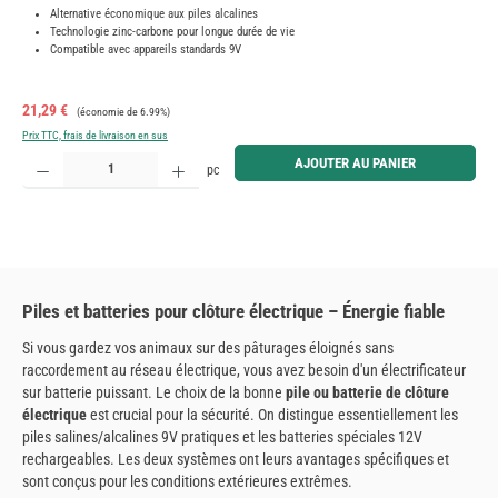
Alternative économique aux piles alcalines
Technologie zinc-carbone pour longue durée de vie
Compatible avec appareils standards 9V
Prix de vente :
Prix régulier :
21,29 €
(économie de 6.99%)
Prix TTC, frais de livraison en sus
Quantité de produit : Entrez la quantité souhaitée ou utilisez les boutons pour augmenter ou diminue
AJOUTER AU PANIER
pc
Piles et batteries pour clôture électrique – Énergie fiable
Si vous gardez vos animaux sur des pâturages éloignés sans
raccordement au réseau électrique, vous avez besoin d'un électrificateur
sur batterie puissant. Le choix de la bonne
pile ou batterie de clôture
électrique
est crucial pour la sécurité. On distingue essentiellement les
piles salines/alcalines 9V pratiques et les batteries spéciales 12V
rechargeables. Les deux systèmes ont leurs avantages spécifiques et
sont conçus pour les conditions extérieures extrêmes.