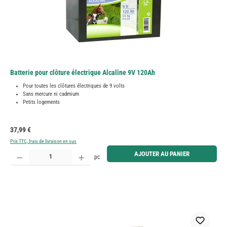
Batterie pour clôture électrique Alcaline 9V 120Ah
Pour toutes les clôtures électriques de 9 volts
Sans mercure ni cadmium
Petits logements
Prix régulier :
37,99 €
Prix TTC, frais de livraison en sus
Quantité de produit : Entrez la quantité souhaitée ou utilisez les boutons pour augmenter ou diminue
AJOUTER AU PANIER
pc