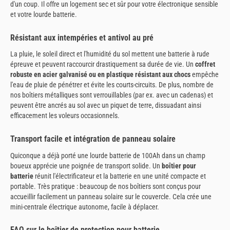
d'un coup. Il offre un logement sec et sûr pour votre électronique sensible
et votre lourde batterie.
Résistant aux intempéries et antivol au pré
La pluie, le soleil direct et l'humidité du sol mettent une batterie à rude
épreuve et peuvent raccourcir drastiquement sa durée de vie. Un
coffret
robuste en acier galvanisé ou en plastique résistant aux chocs
empêche
l'eau de pluie de pénétrer et évite les courts-circuits. De plus, nombre de
nos boîtiers métalliques sont verrouillables (par ex. avec un cadenas) et
peuvent être ancrés au sol avec un piquet de terre, dissuadant ainsi
efficacement les voleurs occasionnels.
Transport facile et intégration de panneau solaire
Quiconque a déjà porté une lourde batterie de 100Ah dans un champ
boueux apprécie une poignée de transport solide. Un
boîtier pour
batterie
réunit l'électrificateur et la batterie en une unité compacte et
portable. Très pratique : beaucoup de nos boîtiers sont conçus pour
accueillir facilement un panneau solaire sur le couvercle. Cela crée une
mini-centrale électrique autonome, facile à déplacer.
FAQ sur le boîtier de protection pour batterie