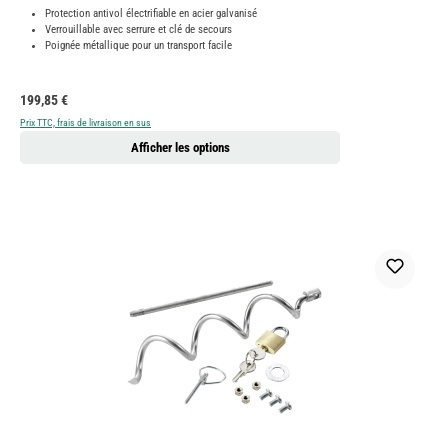
Protection antivol électrifiable en acier galvanisé
Verrouillable avec serrure et clé de secours
Poignée métallique pour un transport facile
Prix régulier :
199,85 €
Prix TTC, frais de livraison en sus
Afficher les options