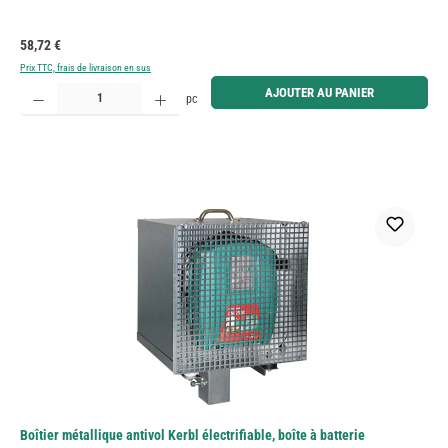
Prix régulier :
58,72 €
Prix TTC, frais de livraison en sus
Quantité de produit : Entrez la quantité souhaitée ou utilisez les boutons pour augmenter ou diminue
AJOUTER AU PANIER
pc
Boîtier métallique antivol Kerbl électrifiable, boîte à batterie