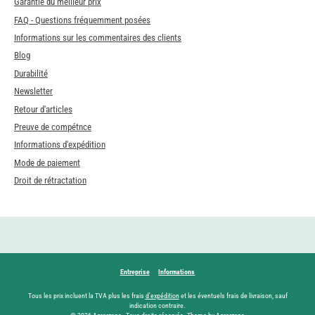
Garantie du meilleur prix
FAQ - Questions fréquemment posées
Informations sur les commentaires des clients
Blog
Durabilité
Newsletter
Retour d'articles
Preuve de compétnce
Informations d'expédition
Mode de paiement
Droit de rétractation
Entreprise
Informations
Tous les prix incluent la TVA plus les frais
d'expédition
et les éventuels frais de livraison, sauf
indication contraire.