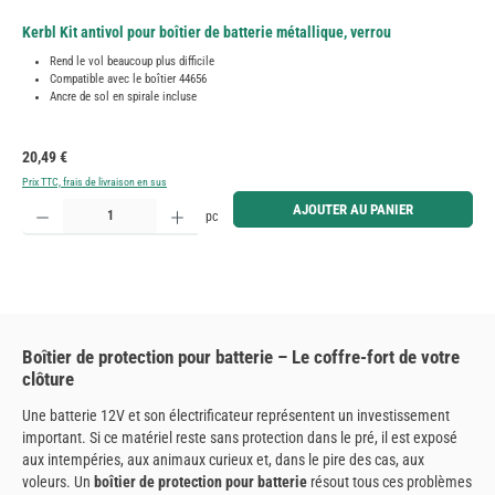
Kerbl Kit antivol pour boîtier de batterie métallique, verrou
Rend le vol beaucoup plus difficile
Compatible avec le boîtier 44656
Ancre de sol en spirale incluse
Prix régulier :
20,49 €
Prix TTC, frais de livraison en sus
Quantité de produit : Entrez la quantité souhaitée ou utilisez les boutons pour augmenter ou diminue
AJOUTER AU PANIER
pc
Boîtier de protection pour batterie – Le coffre-fort de votre
clôture
Une batterie 12V et son électrificateur représentent un investissement
important. Si ce matériel reste sans protection dans le pré, il est exposé
aux intempéries, aux animaux curieux et, dans le pire des cas, aux
voleurs. Un
boîtier de protection pour batterie
résout tous ces problèmes