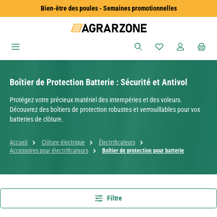
Bien-être des poules - Semaines promotionnelles
Passer au contenu principal
Vous avez 0 articles
Boîtier de Protection Batterie : Sécurité et Antivol
Protégez votre précieux matériel des intempéries et des voleurs.
Découvrez des boîtiers de protection robustes et verrouillables pour vos
batteries de clôture.
Accueil
Clôture électrique
Électrificateurs
Accessoires pour électrificateurs
Boîtier de protection pour batterie
Filtre