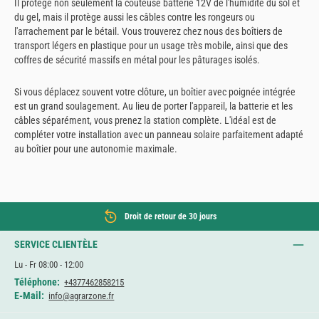
Il protège non seulement la coûteuse batterie 12V de l'humidité du sol et
du gel, mais il protège aussi les câbles contre les rongeurs ou
l'arrachement par le bétail. Vous trouverez chez nous des boîtiers de
transport légers en plastique pour un usage très mobile, ainsi que des
coffres de sécurité massifs en métal pour les pâturages isolés.
Si vous déplacez souvent votre clôture, un boîtier avec poignée intégrée
est un grand soulagement. Au lieu de porter l'appareil, la batterie et les
câbles séparément, vous prenez la station complète. L'idéal est de
compléter votre installation avec un panneau solaire parfaitement adapté
au boîtier pour une autonomie maximale.
Droit de retour de 30 jours
SERVICE CLIENTÈLE
Lu - Fr 08:00 - 12:00
Téléphone:
+4377462858215
E-Mail:
info@agrarzone.fr