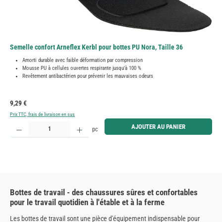
Semelle confort Arneflex Kerbl pour bottes PU Nora, Taille 36
Amorti durable avec faible déformation par compression
Mousse PU à cellules ouvertes respirante jusqu'à 100 %
Revêtement antibactérien pour prévenir les mauvaises odeurs
Prix régulier :
9,29 €
Prix TTC, frais de livraison en sus
Quantité de produit : Entrez la quantité souhaitée ou utilisez les boutons pour augmenter ou diminue
AJOUTER AU PANIER
pc
Bottes de travail - des chaussures sûres et confortables
pour le travail quotidien à l'étable et à la ferme
Les bottes de travail sont une pièce d'équipement indispensable pour