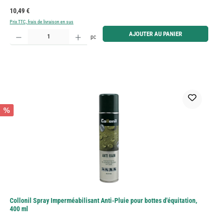
Prix régulier :
10,49 €
Prix TTC, frais de livraison en sus
Quantité de produit : Entrez la quantité souhaitée ou utilisez les boutons pour augmenter ou diminue
AJOUTER AU PANIER
pc
%
Collonil Spray Imperméabilisant Anti-Pluie pour bottes d'équitation,
400 ml