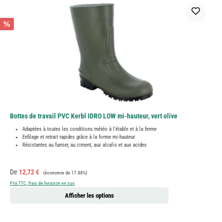
%
Bottes de travail PVC Kerbl IDRO LOW mi-hauteur, vert olive
Adaptées à toutes les conditions météo à l'étable et à la ferme
Enfilage et retrait rapides grâce à la forme mi-hauteur
Résistantes au fumier, au ciment, aux alcalis et aux acides
Prix de vente :
Prix régulier :
De
12,72 €
(économie de 17.88%)
Prix TTC, frais de livraison en sus
Afficher les options