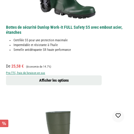
Bottes de sécurité Dunlop Work-It FULL Safety S5 avec embout acier,
étanches
Certifiée S5 pour une protection maximale
Imperméable et résistante à l'huile
Semelle antidérapante SR haute performance
Prix de vente :
Prix régulier :
De
25,58 €
(économie de 14.7%)
Prix TTC, frais de livraison en sus
Afficher les options
%