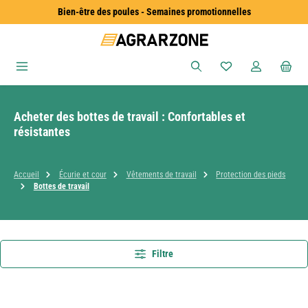
Bien-être des poules - Semaines promotionnelles
Passer au contenu principal
Vous avez 0 articles
Acheter des bottes de travail : Confortables et
résistantes
Accueil
Écurie et cour
Vêtements de travail
Protection des pieds
Bottes de travail
Filtre