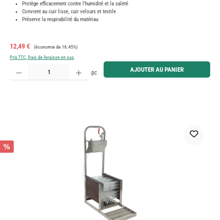
Protège efficacement contre l'humidité et la saleté
Convient au cuir lisse, cuir velours et textile
Préserve la respirabilité du matériau
Prix de vente :
Prix régulier :
12,49 €
(économie de 16.45%)
Prix TTC, frais de livraison en sus
Quantité de produit : Entrez la quantité souhaitée ou utilisez les boutons pour augmenter ou diminue
AJOUTER AU PANIER
pc
%