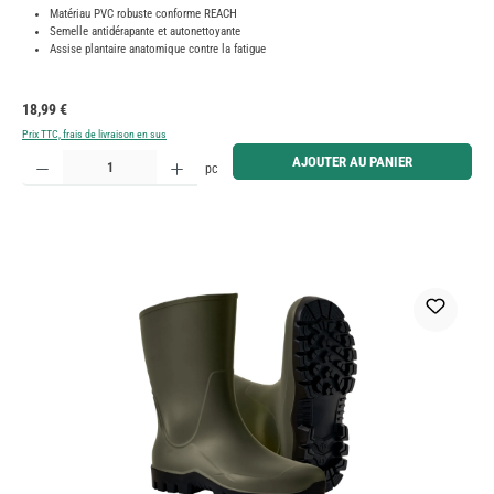
Matériau PVC robuste conforme REACH
Semelle antidérapante et autonettoyante
Assise plantaire anatomique contre la fatigue
Prix régulier :
18,99 €
Prix TTC, frais de livraison en sus
Quantité de produit : Entrez la quantité souhaitée ou utilisez les boutons pour augmenter ou diminue
AJOUTER AU PANIER
pc