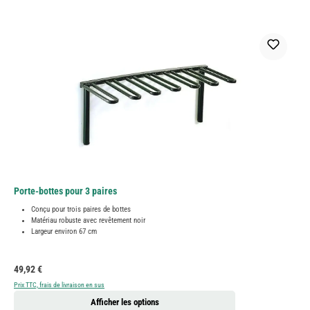
Porte-bottes pour 3 paires
Conçu pour trois paires de bottes
Matériau robuste avec revêtement noir
Largeur environ 67 cm
Prix régulier :
49,92 €
Prix TTC, frais de livraison en sus
Afficher les options