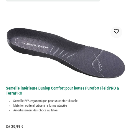
Semelle intérieure Dunlop Comfort pour bottes Purofort FieldPRO &
TerraPRO
Semelle EVA ergonomique pour un confort durable
Maintien optimal grâce à la forme adaptée
Amortissement des chocs au talon
Prix régulier :
De
20,99 €