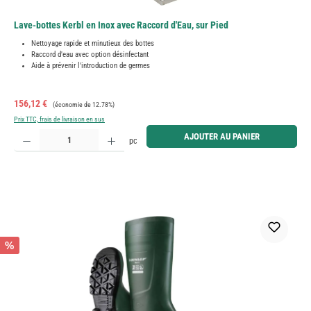
Lave-bottes Kerbl en Inox avec Raccord d'Eau, sur Pied
Nettoyage rapide et minutieux des bottes
Raccord d'eau avec option désinfectant
Aide à prévenir l'introduction de germes
Prix de vente :
Prix régulier :
156,12 €
(économie de 12.78%)
Prix TTC, frais de livraison en sus
Quantité de produit : Entrez la quantité souhaitée ou utilisez les boutons pour augmenter ou diminue
AJOUTER AU PANIER
pc
%