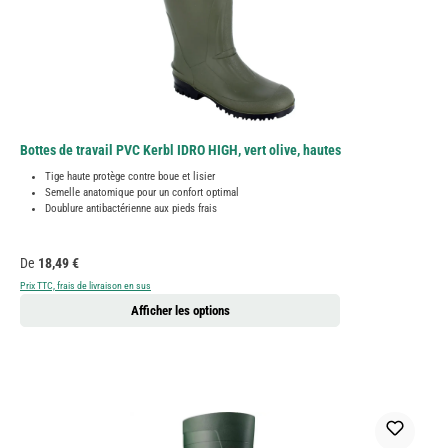
Bottes de travail PVC Kerbl IDRO HIGH, vert olive, hautes
Tige haute protège contre boue et lisier
Semelle anatomique pour un confort optimal
Doublure antibactérienne aux pieds frais
Prix régulier :
De
18,49 €
Prix TTC, frais de livraison en sus
Afficher les options