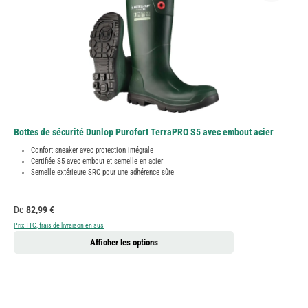
Bottes de sécurité Dunlop Purofort TerraPRO S5 avec embout acier
Confort sneaker avec protection intégrale
Certifiée S5 avec embout et semelle en acier
Semelle extérieure SRC pour une adhérence sûre
Prix régulier :
De
82,99 €
Prix TTC, frais de livraison en sus
Afficher les options