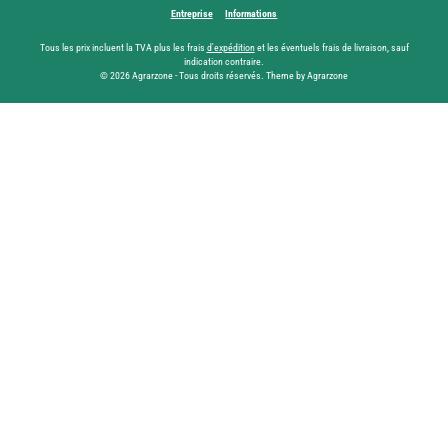
Entreprise
Informations
Tous les prix incluent la TVA plus les frais
d'expédition
et les éventuels frais de livraison, sauf
indication contraire.
© 2026 Agrarzone - Tous droits réservés. Theme by Agrarzone