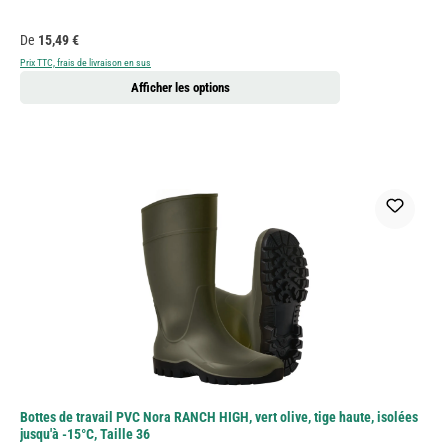
Prix régulier :
De
15,49 €
Prix TTC, frais de livraison en sus
Afficher les options
Bottes de travail PVC Nora RANCH HIGH, vert olive, tige haute, isolées
jusqu'à -15°C, Taille 36