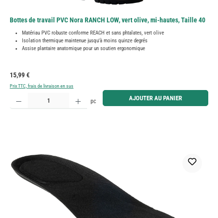
Bottes de travail PVC Nora RANCH LOW, vert olive, mi-hautes, Taille 40
Matériau PVC robuste conforme REACH et sans phtalates, vert olive
Isolation thermique maintenue jusqu'à moins quinze degrés
Assise plantaire anatomique pour un soutien ergonomique
Prix régulier :
15,99 €
Prix TTC, frais de livraison en sus
Quantité de produit : Entrez la quantité souhaitée ou utilisez les boutons pour augmenter ou diminue
AJOUTER AU PANIER
pc