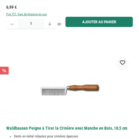
Prix régulier :
6,99 €
Prix TTC, frais de livraison en sus
Quantité de produit : Entrez la quantité souhaitée ou utilisez les boutons pour augmenter ou diminue
AJOUTER AU PANIER
pc
%
Waldhausen Peigne à Tirer la Crinière avec Manche en Bois, 18,5 cm
Dents en métal robustes pour crinières épaisses