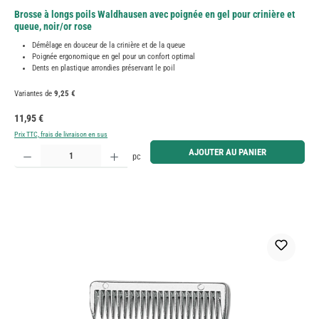
Brosse à longs poils Waldhausen avec poignée en gel pour crinière et
queue, noir/or rose
Démêlage en douceur de la crinière et de la queue
Poignée ergonomique en gel pour un confort optimal
Dents en plastique arrondies préservant le poil
Variantes de
9,25 €
Prix régulier :
11,95 €
Prix TTC, frais de livraison en sus
Quantité de produit : Entrez la quantité souhaitée ou utilisez les boutons pour augmenter ou diminue
AJOUTER AU PANIER
pc