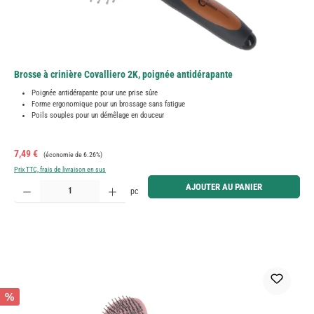
Brosse à crinière Covalliero 2K, poignée antidérapante
Poignée antidérapante pour une prise sûre
Forme ergonomique pour un brossage sans fatigue
Poils souples pour un démêlage en douceur
Prix de vente :
Prix régulier :
7,49 €
(économie de 6.26%)
Prix TTC, frais de livraison en sus
Quantité de produit : Entrez la quantité souhaitée ou utilisez les boutons pour augmenter ou diminue
AJOUTER AU PANIER
pc
%