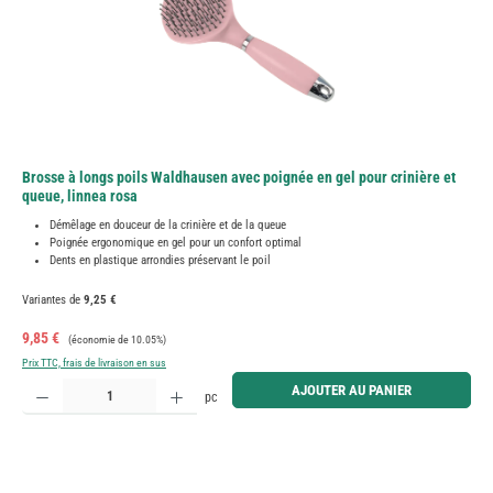
Brosse à longs poils Waldhausen avec poignée en gel pour crinière et
queue, linnea rosa
Démêlage en douceur de la crinière et de la queue
Poignée ergonomique en gel pour un confort optimal
Dents en plastique arrondies préservant le poil
Variantes de
9,25 €
Prix de vente :
Prix régulier :
9,85 €
(économie de 10.05%)
Prix TTC, frais de livraison en sus
Quantité de produit : Entrez la quantité souhaitée ou utilisez les boutons pour augmenter ou diminue
AJOUTER AU PANIER
pc