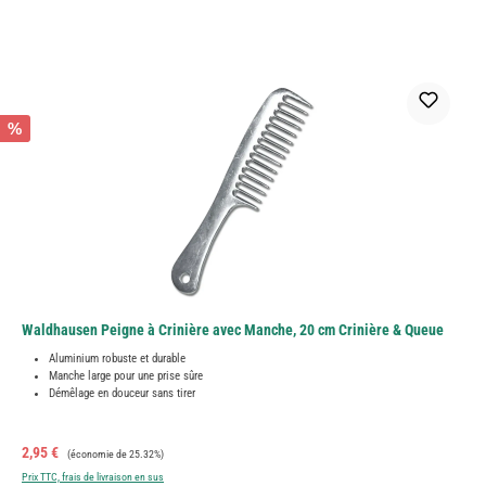
%
Waldhausen Peigne à Crinière avec Manche, 20 cm Crinière & Queue
Aluminium robuste et durable
Manche large pour une prise sûre
Démêlage en douceur sans tirer
Prix de vente :
Prix régulier :
2,95 €
(économie de 25.32%)
Prix TTC, frais de livraison en sus