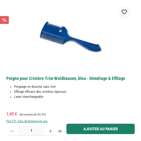
%
Peigne pour Crinière Trim Waldhausen, bleu - Démêlage & Effilage
Peignage en douceur sans tirer
Effilage efficace des crinières épaisses
Lame interchangeable
Prix de vente :
Prix régulier :
1,95 €
(économie de 33.9%)
Prix TTC, frais de livraison en sus
Quantité de produit : Entrez la quantité souhaitée ou utilisez les boutons pour augmenter ou diminue
AJOUTER AU PANIER
pc