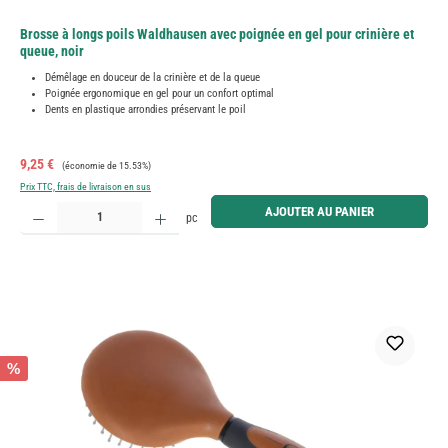
Brosse à longs poils Waldhausen avec poignée en gel pour crinière et
queue, noir
Démêlage en douceur de la crinière et de la queue
Poignée ergonomique en gel pour un confort optimal
Dents en plastique arrondies préservant le poil
Prix de vente :
Prix régulier :
9,25 €
(économie de 15.53%)
Prix TTC, frais de livraison en sus
Quantité de produit : Entrez la quantité souhaitée ou utilisez les boutons pour augmenter ou diminue
AJOUTER AU PANIER
pc
%