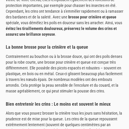
protection importantes, par exemple pour chasser les insectes en été.
Cependant, les crins ont tendance à s'emmêler rapidement ou à ramasser
des bardanes et de la saleté. Avec une
brosse pour crinière et queue
spéciale, vous démêlez les poils en douceur sans les arracher. Ainsi, vous
évitez les tiraillements douloureux, préservez le volume des crins et
assurez une brillance soyeuse
.
La bonne brosse pour la crinière et la queue
Contrairement au bouchon ou à la brosse douce, qui ont des poils denses
pour la robe courte, une brosse pour crinière et queue est conçue très
différemment. Elle possède des picots espacés et robustes – souvent en
plastique, en bois ou en métal. Ceux-ci glissent beaucoup plus facilement
à travers les nœuds épais. De nombreux modèles ont des embouts
arrondis. Cela protège la peau sensible de l'encolure et du couard, et la
masse agréablement, ce qui peut stimuler la pousse des crins.
Bien entretenir les crins : Le moins est souvent le mieux
Alors que vous pouvez brosser la crinière tous les jours sans hésitation, la
prudence est de mise pour la queue. Les crins de la queue repoussent
extrêmement lentement (souvent de quelques centimètres par an