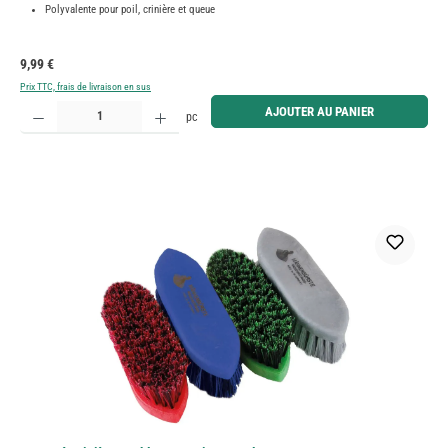
Polyvalente pour poil, crinière et queue
Prix régulier :
9,99 €
Prix TTC, frais de livraison en sus
Quantité de produit : Entrez la quantité souhaitée ou utilisez les boutons pour augmenter ou diminue
AJOUTER AU PANIER
pc