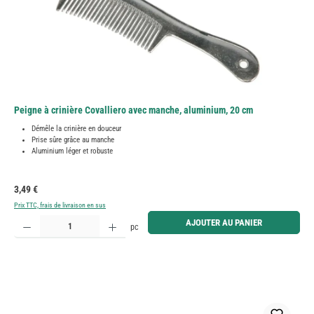
Peigne à crinière Covalliero avec manche, aluminium, 20 cm
Démêle la crinière en douceur
Prise sûre grâce au manche
Aluminium léger et robuste
Prix régulier :
3,49 €
Prix TTC, frais de livraison en sus
Quantité de produit : Entrez la quantité souhaitée ou utilisez les boutons pour augmenter ou diminue
AJOUTER AU PANIER
pc