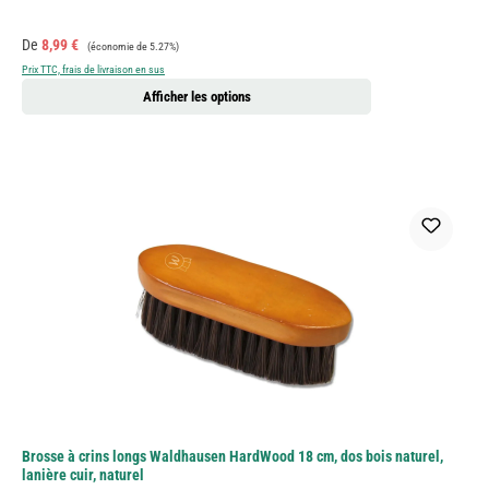
Prix de vente :
Prix régulier :
De
8,99 €
(économie de 5.27%)
Prix TTC, frais de livraison en sus
Afficher les options
Brosse à crins longs Waldhausen HardWood 18 cm, dos bois naturel,
lanière cuir, naturel