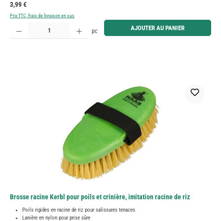
Prix régulier :
3,99 €
Prix TTC, frais de livraison en sus
Quantité de produit : Entrez la quantité souhaitée ou utilisez les boutons pour augmenter ou diminue
AJOUTER AU PANIER
pc
Brosse racine Kerbl pour poils et crinière, imitation racine de riz
Poils rigides en racine de riz pour salissures tenaces
Lanière en nylon pour prise sûre