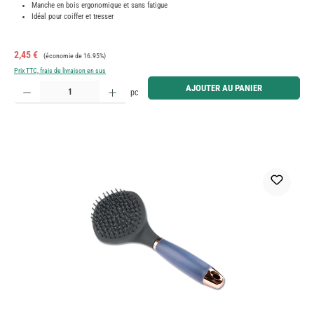
Manche en bois ergonomique et sans fatigue
Idéal pour coiffer et tresser
Prix de vente :
Prix régulier :
2,45 €
(économie de 16.95%)
Prix TTC, frais de livraison en sus
Quantité de produit : Entrez la quantité souhaitée ou utilisez les boutons pour augmenter ou diminue
AJOUTER AU PANIER
pc