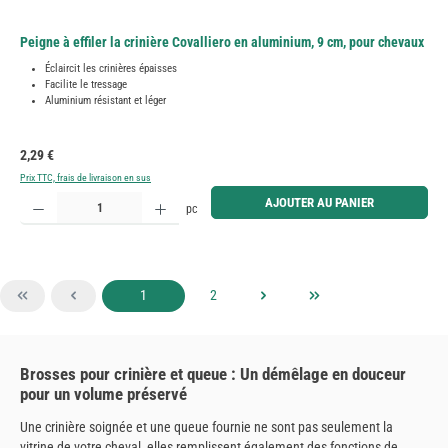
Peigne à effiler la crinière Covalliero en aluminium, 9 cm, pour chevaux
Éclaircit les crinières épaisses
Facilite le tressage
Aluminium résistant et léger
Prix régulier :
2,29 €
Prix TTC, frais de livraison en sus
Quantité de produit : Entrez la quantité souhaitée ou utilisez les boutons pour augmenter ou diminue
AJOUTER AU PANIER
pc
Page
Page
1
2
Brosses pour crinière et queue : Un démêlage en douceur
pour un volume préservé
Une crinière soignée et une queue fournie ne sont pas seulement la
vitrine de votre cheval, elles remplissent également des fonctions de