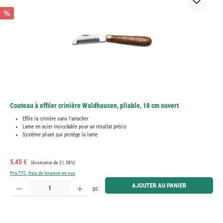
%
Couteau à effiler crinière Waldhausen, pliable, 18 cm ouvert
Effile la crinière sans l'arracher
Lame en acier inoxydable pour un résultat précis
Système pliant qui protège la lame
Prix de vente :
Prix régulier :
5,45 €
(économie de 21.58%)
Prix TTC, frais de livraison en sus
Quantité de produit : Entrez la quantité souhaitée ou utilisez les boutons pour augmenter ou diminue
AJOUTER AU PANIER
pc