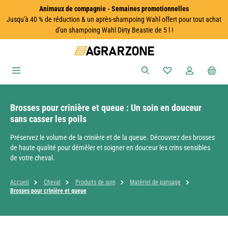
Animaux de compagnie - Semaines promotionnelles
Passer au contenu principal
Jusqu'à 40 % de réduction & un après-shampoing Wahl offert pour tout achat
d'un shampoing Wahl Dirty Beastie de 5 l !
Vous avez 0 articles
Brosses pour crinière et queue : Un soin en douceur
sans casser les poils
Préservez le volume de la crinière et de la queue. Découvrez des brosses
de haute qualité pour démêler et soigner en douceur les crins sensibles
de votre cheval.
Accueil
Cheval
Produits de soin
Matériel de pansage
Brosses pour crinière et queue