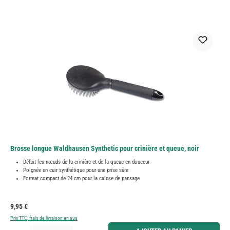
Brosse longue Waldhausen Synthetic pour crinière et queue, noir
Défait les nœuds de la crinière et de la queue en douceur
Poignée en cuir synthétique pour une prise sûre
Format compact de 24 cm pour la caisse de pansage
Prix régulier :
9,95 €
Prix TTC, frais de livraison en sus
Quantité de produit : Entrez la quantité souhaitée ou utilisez les boutons pour augmenter ou diminue