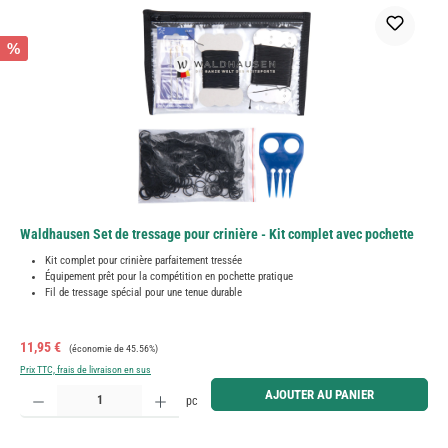
%
Waldhausen Set de tressage pour crinière - Kit complet avec pochette
Kit complet pour crinière parfaitement tressée
Équipement prêt pour la compétition en pochette pratique
Fil de tressage spécial pour une tenue durable
Prix de vente :
Prix régulier :
11,95 €
(économie de 45.56%)
Prix TTC, frais de livraison en sus
Quantité de produit : Entrez la quantité souhaitée ou utilisez les boutons pour augmenter ou diminue
AJOUTER AU PANIER
pc