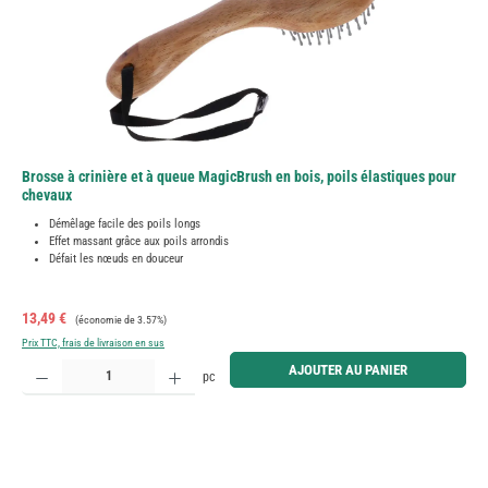
Brosse à crinière et à queue MagicBrush en bois, poils élastiques pour
chevaux
Démêlage facile des poils longs
Effet massant grâce aux poils arrondis
Défait les nœuds en douceur
Prix de vente :
Prix régulier :
13,49 €
(économie de 3.57%)
Prix TTC, frais de livraison en sus
Quantité de produit : Entrez la quantité souhaitée ou utilisez les boutons pour augmenter ou diminue
AJOUTER AU PANIER
pc