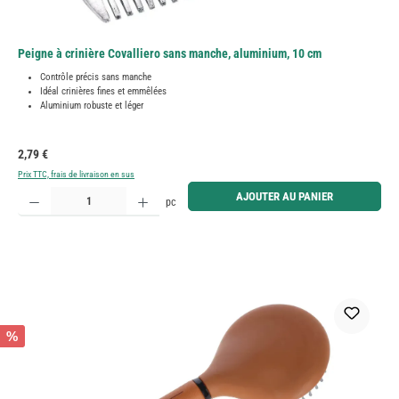
Peigne à crinière Covalliero sans manche, aluminium, 10 cm
Contrôle précis sans manche
Idéal crinières fines et emmêlées
Aluminium robuste et léger
Prix régulier :
2,79 €
Prix TTC, frais de livraison en sus
Quantité de produit : Entrez la quantité souhaitée ou utilisez les boutons pour augmenter ou diminue
AJOUTER AU PANIER
pc
%