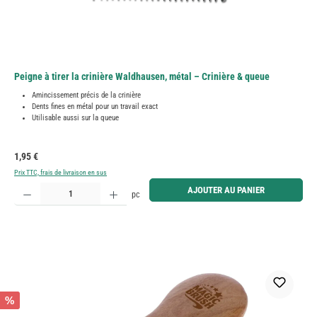
Peigne à tirer la crinière Waldhausen, métal – Crinière & queue
Amincissement précis de la crinière
Dents fines en métal pour un travail exact
Utilisable aussi sur la queue
Prix régulier :
1,95 €
Prix TTC, frais de livraison en sus
Quantité de produit : Entrez la quantité souhaitée ou utilisez les boutons pour augmenter ou diminue
AJOUTER AU PANIER
pc
%