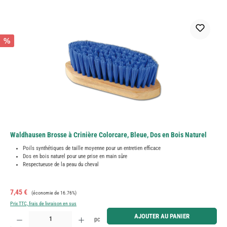
%
Waldhausen Brosse à Crinière Colorcare, Bleue, Dos en Bois Naturel
Poils synthétiques de taille moyenne pour un entretien efficace
Dos en bois naturel pour une prise en main sûre
Respectueuse de la peau du cheval
Prix de vente :
Prix régulier :
7,45 €
(économie de 16.76%)
Prix TTC, frais de livraison en sus
Quantité de produit : Entrez la quantité souhaitée ou utilisez les boutons pour augmenter ou diminue
AJOUTER AU PANIER
pc