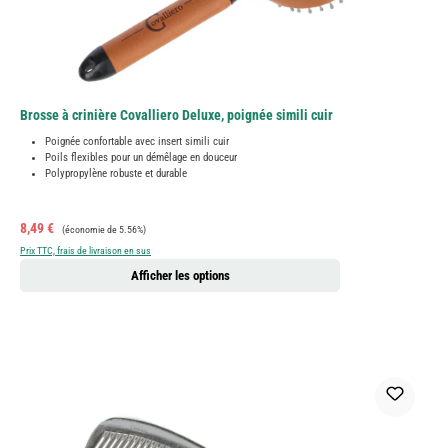
Brosse à crinière Covalliero Deluxe, poignée simili cuir
Poignée confortable avec insert simili cuir
Poils flexibles pour un démêlage en douceur
Polypropylène robuste et durable
Prix de vente :
Prix régulier :
8,49 €
(économie de 5.56%)
Prix TTC, frais de livraison en sus
Afficher les options