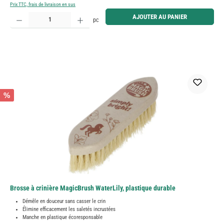
Prix TTC, frais de livraison en sus
Quantité de produit : Entrez la quantité souhaitée ou utilisez les boutons pour augmenter ou diminue
AJOUTER AU PANIER
pc
%
Brosse à crinière MagicBrush WaterLily, plastique durable
Démêle en douceur sans casser le crin
Élimine efficacement les saletés incrustées
Manche en plastique écoresponsable