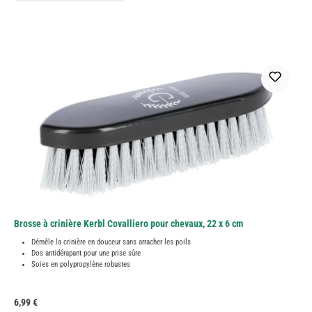
Brosse à crinière Kerbl Covalliero pour chevaux, 22 x 6 cm
Démêle la crinière en douceur sans arracher les poils
Dos antidérapant pour une prise sûre
Soies en polypropylène robustes
Prix régulier :
6,99 €