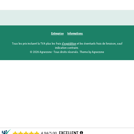
Entreprise
Informations
Tous les prix incluent la TVA plus les frais
d'expédition
et les éventuels frais de livraison, sauf
indication contraire.
© 2026 Agrarzone - Tous droits réservés. Theme by Agrarzone