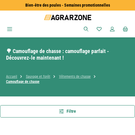
Bien-être des poules - Semaines promotionnelles
Passer au contenu principal
Vous avez 0 articles
🌳 Camouflage de chasse : camouflage parfait -
Découvrez-le maintenant !
Accueil
Sauvage et forêt
Vêtements de chasse
Camouflage de chasse
Filtre