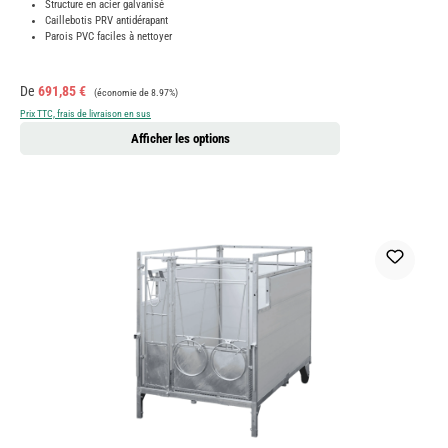
Structure en acier galvanisé
Caillebotis PRV antidérapant
Parois PVC faciles à nettoyer
Prix de vente :
Prix régulier :
De
691,85 €
(économie de 8.97%)
Prix TTC, frais de livraison en sus
Afficher les options