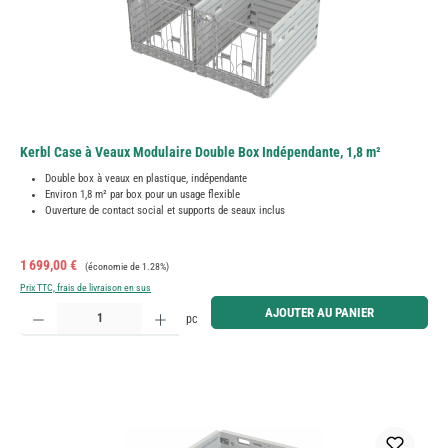
Kerbl Case à Veaux Modulaire Double Box Indépendante, 1,8 m²
Double box à veaux en plastique, indépendante
Environ 1,8 m² par box pour un usage flexible
Ouverture de contact social et supports de seaux inclus
Prix de vente :
Prix régulier :
1 699,00 €
(économie de 1.28%)
Prix TTC, frais de livraison en sus
Quantité de produit : Entrez la quantité souhaitée ou utilisez les boutons pour augmenter ou diminue
AJOUTER AU PANIER
pc