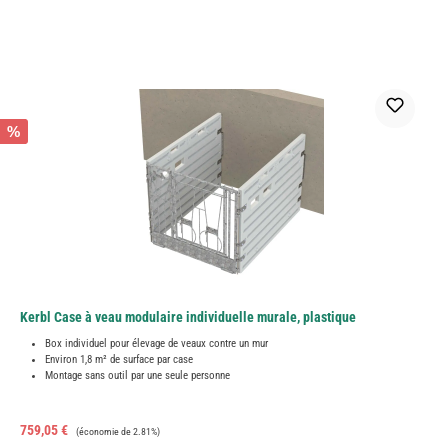
%
Kerbl Case à veau modulaire individuelle murale, plastique
Box individuel pour élevage de veaux contre un mur
Environ 1,8 m² de surface par case
Montage sans outil par une seule personne
Prix de vente :
Prix régulier :
759,05 €
(économie de 2.81%)