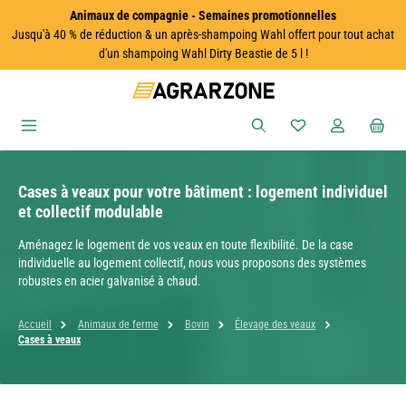
Animaux de compagnie - Semaines promotionnelles
Passer au contenu principal
Jusqu'à 40 % de réduction & un après-shampoing Wahl offert pour tout achat
d'un shampoing Wahl Dirty Beastie de 5 l !
Vous avez 0 articles
Cases à veaux pour votre bâtiment : logement individuel
et collectif modulable
Aménagez le logement de vos veaux en toute flexibilité. De la case
individuelle au logement collectif, nous vous proposons des systèmes
robustes en acier galvanisé à chaud.
Accueil
Animaux de ferme
Bovin
Élevage des veaux
Cases à veaux