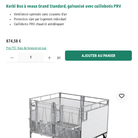
Kerbl Box à veaux Grand Standard, galvanisé avec caillebotis PRV
Ventilation optimale sans courants d'air
Protection sûre par logement individuel
Caillebotis PRV chaud et antidérapant
Prix régulier :
874,58 €
Prix TTC, frais de livraison en sus
Quantité de produit : Entrez la quantité souhaitée ou utilisez les boutons pour augmenter ou diminue
AJOUTER AU PANIER
pc