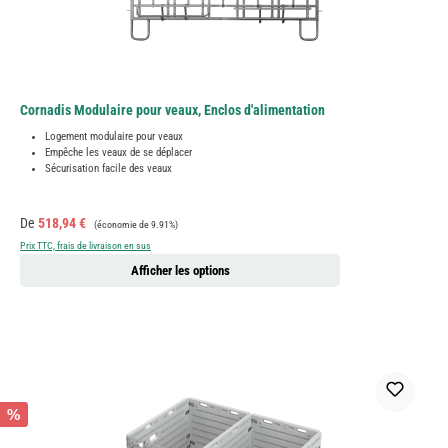
Cornadis Modulaire pour veaux, Enclos d'alimentation
Logement modulaire pour veaux
Empêche les veaux de se déplacer
Sécurisation facile des veaux
Prix de vente :
Prix régulier :
De
518,94 €
(économie de 9.91%)
Prix TTC, frais de livraison en sus
Afficher les options
%