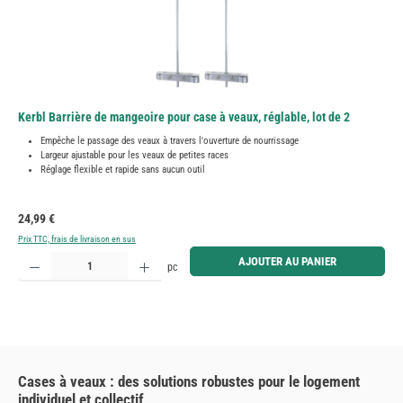
Kerbl Barrière de mangeoire pour case à veaux, réglable, lot de 2
Empêche le passage des veaux à travers l'ouverture de nourrissage
Largeur ajustable pour les veaux de petites races
Réglage flexible et rapide sans aucun outil
Prix régulier :
24,99 €
Prix TTC, frais de livraison en sus
Quantité de produit : Entrez la quantité souhaitée ou utilisez les boutons pour augmenter ou diminue
AJOUTER AU PANIER
pc
Cases à veaux : des solutions robustes pour le logement
individuel et collectif