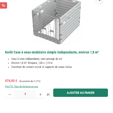
%
Kerbl Case à veau modulaire simple indépendante, environ 1,8 m²
Case à veau indépendante, sans perçage du sol
Environ 1,8 m² d'espace, 1,60 x 1,15 m
Ouverture de contact social et supports de seaux inclus
Prix de vente :
Prix régulier :
974,95 €
(économie de 2.21%)
Prix TTC, frais de livraison en sus
Quantité de produit : Entrez la quantité souhaitée ou utilisez les boutons pour augmenter ou diminue
AJOUTER AU PANIER
pc