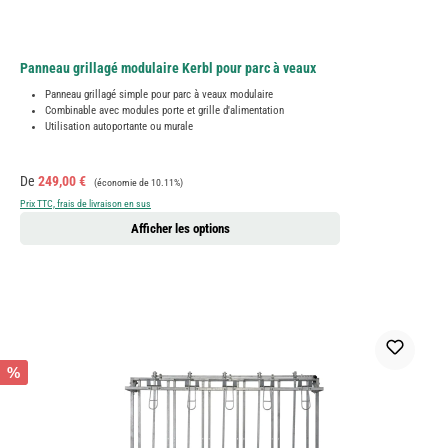
Panneau grillagé modulaire Kerbl pour parc à veaux
Panneau grillagé simple pour parc à veaux modulaire
Combinable avec modules porte et grille d'alimentation
Utilisation autoportante ou murale
Prix de vente :
Prix régulier :
De
249,00 €
(économie de 10.11%)
Prix TTC, frais de livraison en sus
Afficher les options
%