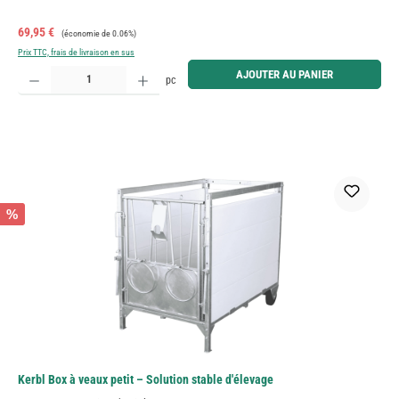
Prix de vente :
Prix régulier :
69,95 €
(économie de 0.06%)
Prix TTC, frais de livraison en sus
Quantité de produit : Entrez la quantité souhaitée ou utilisez les boutons pour augmenter ou diminue
AJOUTER AU PANIER
pc
%
Kerbl Box à veaux petit – Solution stable d'élevage