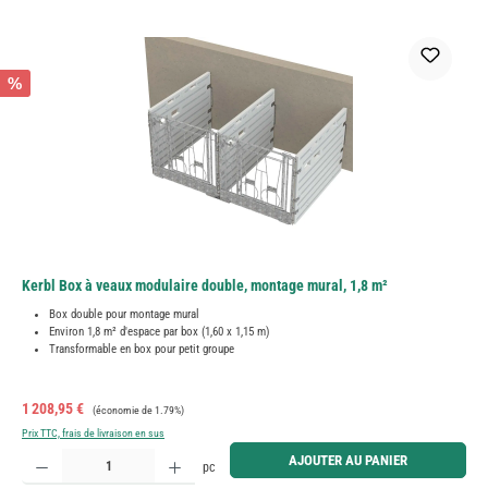
%
Kerbl Box à veaux modulaire double, montage mural, 1,8 m²
Box double pour montage mural
Environ 1,8 m² d'espace par box (1,60 x 1,15 m)
Transformable en box pour petit groupe
Prix de vente :
Prix régulier :
1 208,95 €
(économie de 1.79%)
Prix TTC, frais de livraison en sus
Quantité de produit : Entrez la quantité souhaitée ou utilisez les boutons pour augmenter ou diminue
AJOUTER AU PANIER
pc