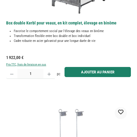
Box double Kerbl pour veaux, en kit complet, élevage en binôme
Favorise le comportement social par l'élevage des veaux en binôme
Transformation flexible entre box double et box individuel
Cadre robuste en acier galvanisé pour une longue durée de vie
Prix régulier :
1 922,00 €
Prix TTC, frais de livraison en sus
Quantité de produit : Entrez la quantité souhaitée ou utilisez les boutons pour augmenter ou diminue
AJOUTER AU PANIER
pc