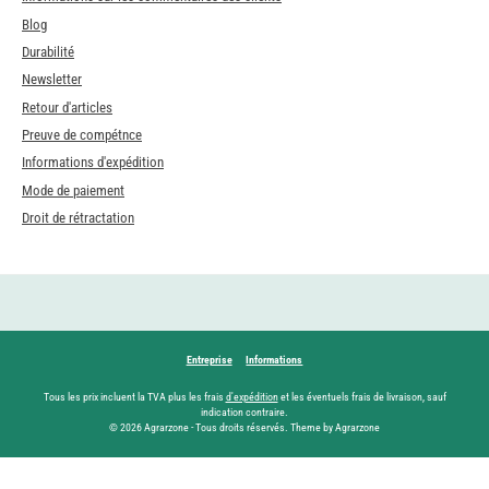
Blog
Durabilité
Newsletter
Retour d'articles
Preuve de compétnce
Informations d'expédition
Mode de paiement
Droit de rétractation
Entreprise
Informations
Tous les prix incluent la TVA plus les frais
d'expédition
et les éventuels frais de livraison, sauf
indication contraire.
© 2026 Agrarzone - Tous droits réservés. Theme by Agrarzone