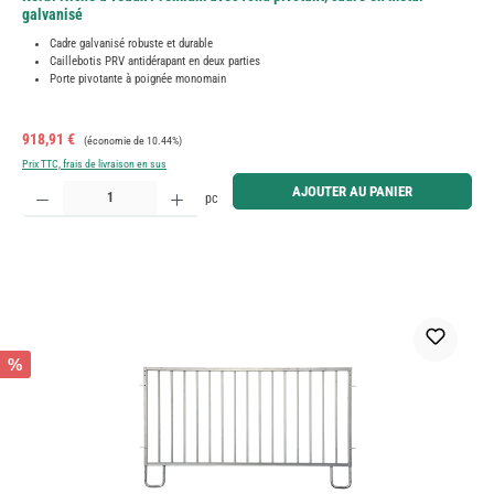
galvanisé
Cadre galvanisé robuste et durable
Caillebotis PRV antidérapant en deux parties
Porte pivotante à poignée monomain
Prix de vente :
Prix régulier :
918,91 €
(économie de 10.44%)
Prix TTC, frais de livraison en sus
Quantité de produit : Entrez la quantité souhaitée ou utilisez les boutons pour augmenter ou diminue
AJOUTER AU PANIER
pc
%