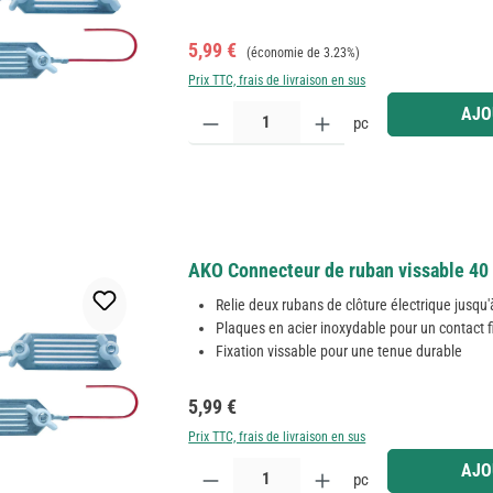
Prix de vente :
Prix régulier :
5,99 €
(économie de 3.23%)
Prix TTC, frais de livraison en sus
Quantité de produit : Entrez la quantité souhaitée
AJO
pc
AKO Connecteur de ruban vissable 40 
Relie deux rubans de clôture électrique jusq
Plaques en acier inoxydable pour un contact f
Fixation vissable pour une tenue durable
Prix régulier :
5,99 €
Prix TTC, frais de livraison en sus
Quantité de produit : Entrez la quantité souhaitée
AJO
pc