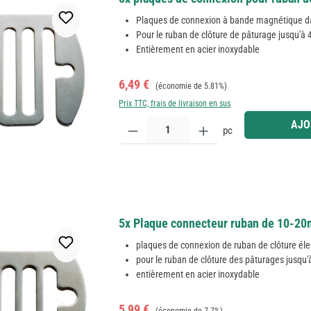
Plaques de connexion à bande magnétique d
Pour le ruban de clôture de pâturage jusqu'à
Entièrement en acier inoxydable
Prix de vente :
Prix régulier :
6,49 €
(économie de 5.81%)
Prix TTC, frais de livraison en sus
Quantité de produit : Entrez la quantité souhaitée
AJO
pc
5x Plaque connecteur ruban de 10-2
plaques de connexion de ruban de clôture éle
pour le ruban de clôture des pâturages jusqu
entièrement en acier inoxydable
Prix de vente :
Prix régulier :
5,99 €