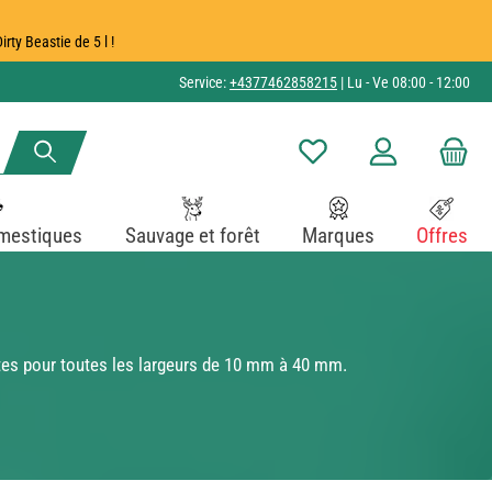
ty Beastie de 5 l !
Service:
+4377462858215
| Lu - Ve 08:00 - 12:00
Vous avez 0 articles dans v
mestiques
Sauvage et forêt
Marques
Offres
tes pour toutes les largeurs de 10 mm à 40 mm.