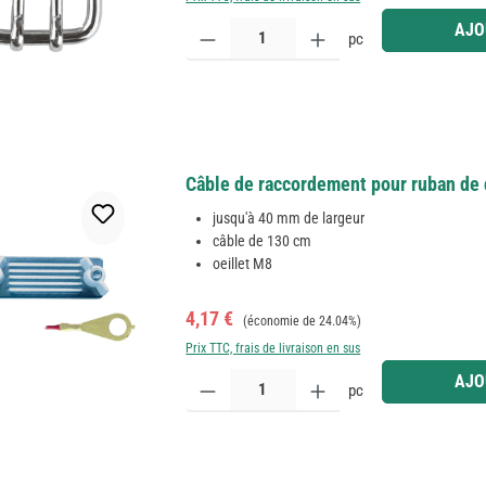
Quantité de produit : Entrez la quantité souhaitée
AJO
pc
Câble de raccordement pour ruban de c
jusqu'à 40 mm de largeur
câble de 130 cm
oeillet M8
Prix de vente :
Prix régulier :
4,17 €
(économie de 24.04%)
Prix TTC, frais de livraison en sus
Quantité de produit : Entrez la quantité souhaitée
AJO
pc