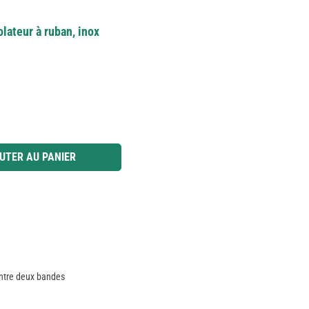
lateur à ruban, inox
 ou utilisez les boutons pour augmenter ou diminuer la quantité.
UTER AU PANIER
entre deux bandes