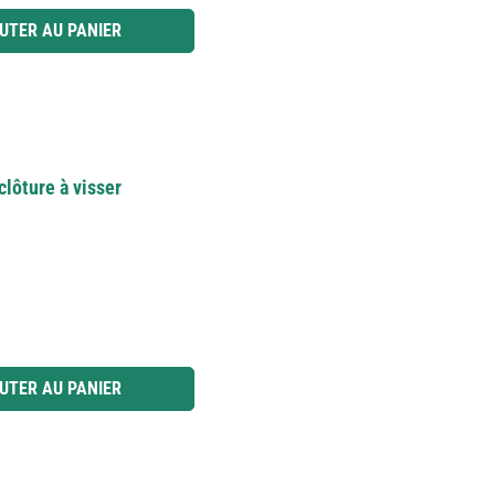
 ou utilisez les boutons pour augmenter ou diminuer la quantité.
UTER AU PANIER
lôture à visser
 ou utilisez les boutons pour augmenter ou diminuer la quantité.
UTER AU PANIER