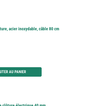
ure, acier inoxydable, câble 80 cm
 ou utilisez les boutons pour augmenter ou diminuer la quantité.
UTER AU PANIER
e clôture électrique 40 mm