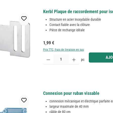
Kerbl Plaque de raccordement pour iso
Structure en acier inoxydable durable
Contact fiable avec la clôture
Pièce de rechange idéale
Prix régulier :
1,99 €
Prix TTC, frais de livraison en sus
Quantité de produit : Entrez la quantité souhaitée
AJO
pc
Connexion pour ruban vissable
connexion mécanique et électrique parfaite 
largeur maximale de 40 mm
câble de 80 cm