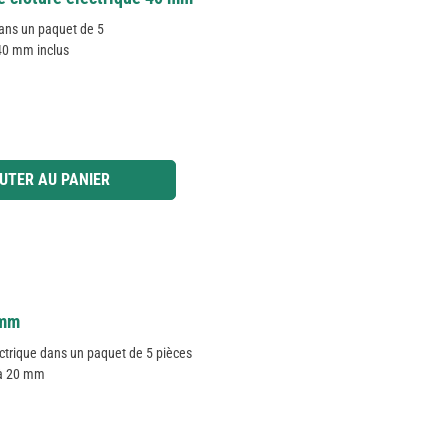
ans un paquet de 5
 40 mm inclus
 ou utilisez les boutons pour augmenter ou diminuer la quantité.
UTER AU PANIER
0mm
ctrique dans un paquet de 5 pièces
'à 20 mm