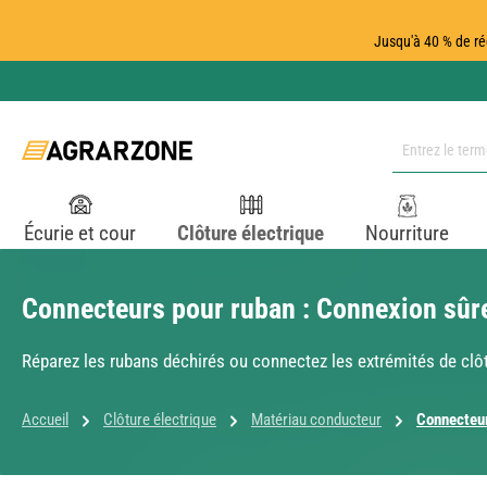
ser au contenu principal
Passer à la recherche
Passer à la navigation principale
Jusqu'à 40 % de ré
Écurie et cour
Clôture électrique
Nourriture
Connecteurs pour ruban : Connexion sûre
Réparez les rubans déchirés ou connectez les extrémités de cl
Accueil
Clôture électrique
Matériau conducteur
Connecteur