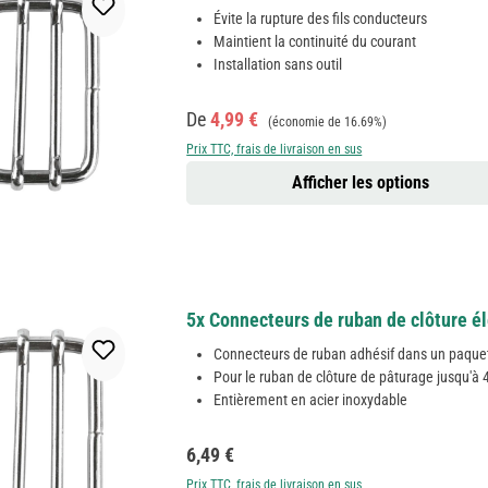
Évite la rupture des fils conducteurs
Maintient la continuité du courant
Installation sans outil
Prix de vente :
Prix régulier :
De
4,99 €
(économie de 16.69%)
Prix TTC, frais de livraison en sus
Afficher les options
5x Connecteurs de ruban de clôture é
Connecteurs de ruban adhésif dans un paquet
Pour le ruban de clôture de pâturage jusqu'à
Entièrement en acier inoxydable
Prix régulier :
6,49 €
Prix TTC, frais de livraison en sus