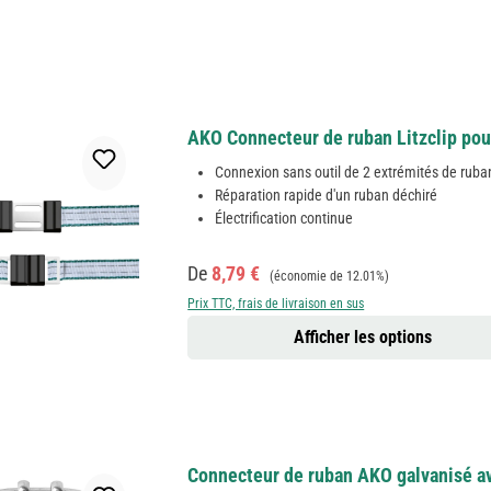
AKO Connecteur de ruban Litzclip pour
Connexion sans outil de 2 extrémités de ruba
Réparation rapide d'un ruban déchiré
Électrification continue
Prix de vente :
Prix régulier :
De
8,79 €
(économie de 12.01%)
Prix TTC, frais de livraison en sus
Afficher les options
Connecteur de ruban AKO galvanisé av