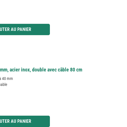
 ou utilisez les boutons pour augmenter ou diminuer la quantité.
UTER AU PANIER
mm, acier inox, double avec câble 80 cm
u'à 40 mm
iable
 ou utilisez les boutons pour augmenter ou diminuer la quantité.
UTER AU PANIER