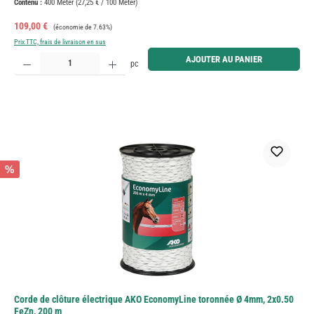
Contenu :
400 Meter
(27,25 € / 100 Meter)
Prix de vente :
Prix régulier :
109,00 €
(économie de 7.63%)
Prix TTC, frais de livraison en sus
Quantité de produit : Entrez la quantité souhaitée ou utilisez les boutons pour augmenter ou diminue
AJOUTER AU PANIER
pc
%
Corde de clôture électrique AKO EconomyLine toronnée Ø 4mm, 2x0.50
FeZn, 200 m