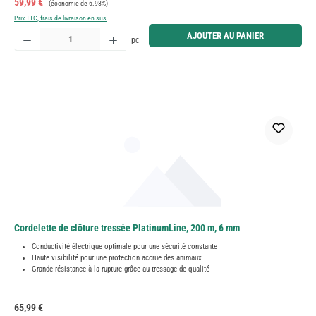
Prix de vente :
59,99 €
(économie de 6.98%)
Prix TTC, frais de livraison en sus
Quantité de produit : Entrez la quantité souhaitée ou utilisez les boutons pour augmenter ou diminue
AJOUTER AU PANIER
pc
Cordelette de clôture tressée PlatinumLine, 200 m, 6 mm
Conductivité électrique optimale pour une sécurité constante
Haute visibilité pour une protection accrue des animaux
Grande résistance à la rupture grâce au tressage de qualité
Prix régulier :
65,99 €