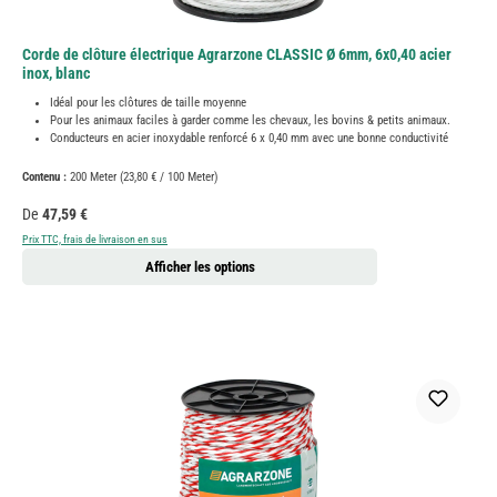
Corde de clôture électrique Agrarzone CLASSIC Ø 6mm, 6x0,40 acier
inox, blanc
Idéal pour les clôtures de taille moyenne
Pour les animaux faciles à garder comme les chevaux, les bovins & petits animaux.
Conducteurs en acier inoxydable renforcé 6 x 0,40 mm avec une bonne conductivité
Contenu :
200 Meter
(23,80 € / 100 Meter)
Prix régulier :
De
47,59 €
Prix TTC, frais de livraison en sus
Afficher les options