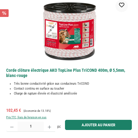
%
Corde clôture électrique AKO TopLine Plus TriCOND 400m, Ø 5,5mm,
blanc-rouge
Très bonne conductivité grâce aux conducteurs TriCOND
Contact continu en surface au toucher
Charge de rupture élevée et élasticité améliorée
Prix de vente :
Prix régulier :
102,45 €
(économie de 13.18%)
Prix TTC, frais de livraison en sus
Quantité de produit : Entrez la quantité souhaitée ou utilisez les boutons pour augmenter ou diminue
AJOUTER AU PANIER
pc