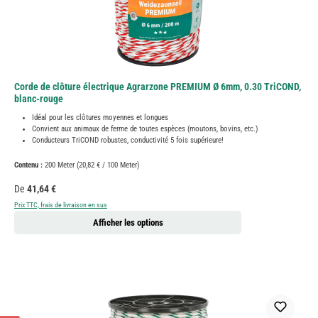
Corde de clôture électrique Agrarzone PREMIUM Ø 6mm, 0.30 TriCOND,
blanc-rouge
Idéal pour les clôtures moyennes et longues
Convient aux animaux de ferme de toutes espèces (moutons, bovins, etc.)
Conducteurs TriCOND robustes, conductivité 5 fois supérieure!
Contenu :
200 Meter
(20,82 € / 100 Meter)
Prix régulier :
De
41,64 €
Prix TTC, frais de livraison en sus
Afficher les options