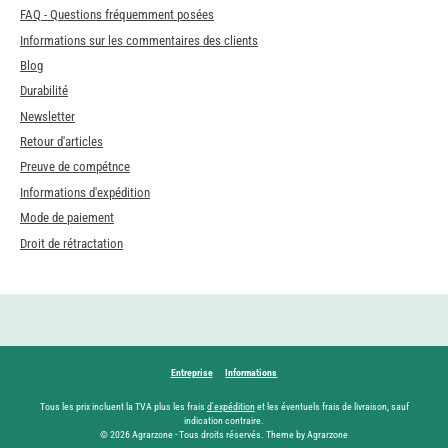
FAQ - Questions fréquemment posées
Informations sur les commentaires des clients
Blog
Durabilité
Newsletter
Retour d'articles
Preuve de compétnce
Informations d'expédition
Mode de paiement
Droit de rétractation
Entreprise
Informations
Tous les prix incluent la TVA plus les frais
d'expédition
et les éventuels frais de livraison, sauf
indication contraire.
© 2026 Agrarzone - Tous droits réservés. Theme by Agrarzone