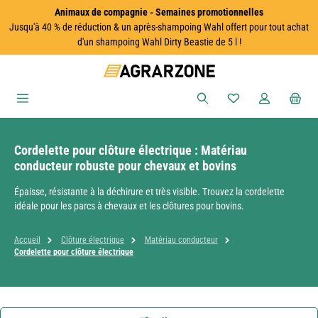
Animaux de compagnie - Semaines promotionnelles
Passer au contenu principal
Jusqu'à 40 % de réduction & un après-shampoing Wahl offert pour tout achat
d'un shampoing Wahl Dirty Beastie de 5 l !
Vous avez 0 articles
Cordelette pour clôture électrique : Matériau
conducteur robuste pour chevaux et bovins
Épaisse, résistante à la déchirure et très visible. Trouvez la cordelette
idéale pour les parcs à chevaux et les clôtures pour bovins.
Accueil
Clôture électrique
Matériau conducteur
Cordelette pour clôture électrique