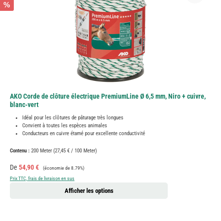
%
AKO Corde de clôture électrique PremiumLine Ø 6,5 mm, Niro + cuivre,
blanc-vert
Idéal pour les clôtures de pâturage très longues
Convient à toutes les espèces animales
Conducteurs en cuivre étamé pour excellente conductivité
Contenu :
200 Meter
(27,45 € / 100 Meter)
Prix de vente :
Prix régulier :
De
54,90 €
(économie de 8.79%)
Prix TTC, frais de livraison en sus
Afficher les options