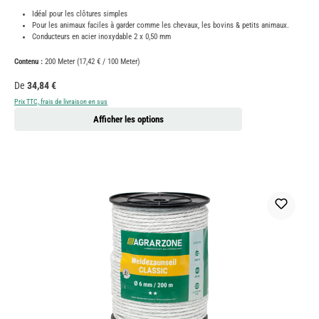
Idéal pour les clôtures simples
Pour les animaux faciles à garder comme les chevaux, les bovins & petits animaux.
Conducteurs en acier inoxydable 2 x 0,50 mm
Contenu :
200 Meter
(17,42 € / 100 Meter)
Prix régulier :
De
34,84 €
Prix TTC, frais de livraison en sus
Afficher les options