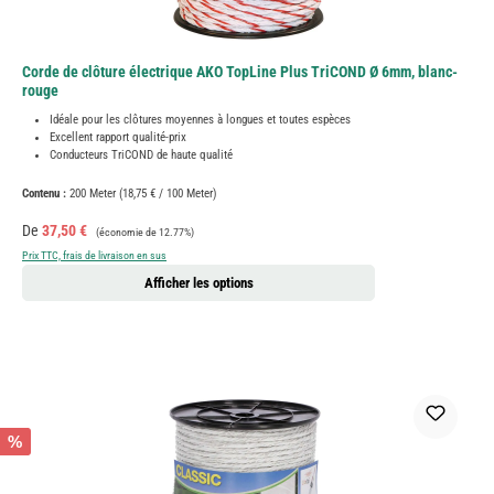
Corde de clôture électrique AKO TopLine Plus TriCOND Ø 6mm, blanc-
rouge
Idéale pour les clôtures moyennes à longues et toutes espèces
Excellent rapport qualité-prix
Conducteurs TriCOND de haute qualité
Contenu :
200 Meter
(18,75 € / 100 Meter)
Prix de vente :
Prix régulier :
De
37,50 €
(économie de 12.77%)
Prix TTC, frais de livraison en sus
Afficher les options
%