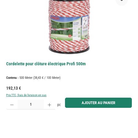
Cordelette pour clôture électrique Profi 500m
Contenu :
500 Meter
(38,43 € / 100 Meter)
Prix régulier :
192,13 €
Prix TTC, frais de livraison en sus
Quantité de produit : Entrez la quantité souhaitée ou utilisez les boutons pour augmenter ou diminue
AJOUTER AU PANIER
pc