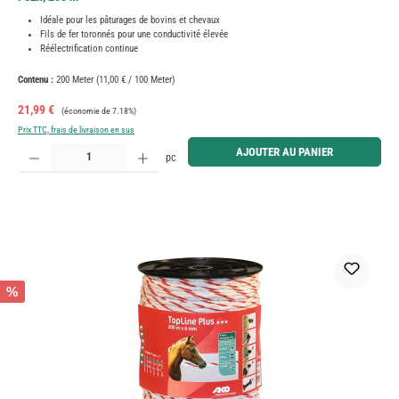
Idéale pour les pâturages de bovins et chevaux
Fils de fer toronnés pour une conductivité élevée
Réélectrification continue
Contenu :
200 Meter
(11,00 € / 100 Meter)
Prix de vente :
Prix régulier :
21,99 €
(économie de 7.18%)
Prix TTC, frais de livraison en sus
Quantité de produit : Entrez la quantité souhaitée ou utilisez les boutons pour augmenter ou diminue
AJOUTER AU PANIER
pc
%