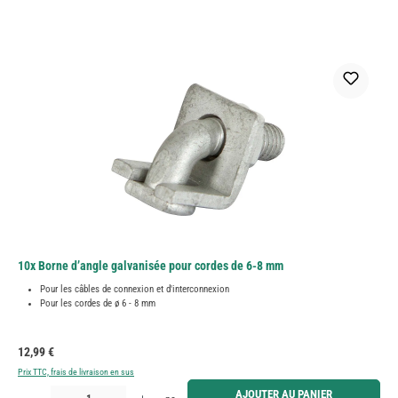
10x Borne d’angle galvanisée pour cordes de 6-8 mm
Pour les câbles de connexion et d'interconnexion
Pour les cordes de ø 6 - 8 mm
Prix régulier :
12,99 €
Prix TTC, frais de livraison en sus
Quantité de produit : Entrez la quantité souhaitée ou utilisez les boutons pour augmenter ou diminue
AJOUTER AU PANIER