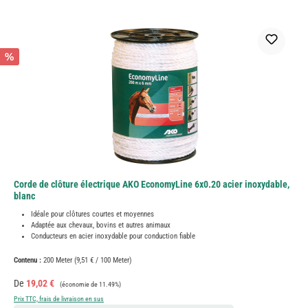
%
Corde de clôture électrique AKO EconomyLine 6x0.20 acier inoxydable,
blanc
Idéale pour clôtures courtes et moyennes
Adaptée aux chevaux, bovins et autres animaux
Conducteurs en acier inoxydable pour conduction fiable
Contenu :
200 Meter
(9,51 € / 100 Meter)
Prix de vente :
Prix régulier :
De
19,02 €
(économie de 11.49%)
Prix TTC, frais de livraison en sus