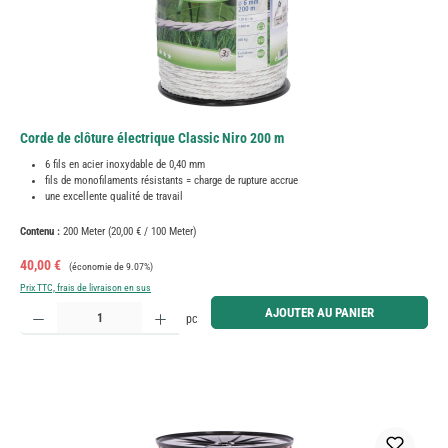
Corde de clôture électrique Classic Niro 200 m
6 fils en acier inoxydable de 0,40 mm
fils de monofilaments résistants = charge de rupture accrue
une excellente qualité de travail
Contenu :
200 Meter
(20,00 € / 100 Meter)
Prix de vente :
Prix régulier :
40,00 €
(économie de 9.07%)
Prix TTC, frais de livraison en sus
Quantité de produit : Entrez la quantité souhaitée ou utilisez les boutons pour augmenter ou diminue
AJOUTER AU PANIER
pc