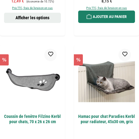
Prix de vente :
Prix régulier :
12,49 €
8,15 €
(économie de 10.72%)
Prix TTC, frais de livraison en sus
Prix TTC, frais de livraison en sus
AJOUTER AU PANIER
Afficher les options
%
%
Coussin de fenêtre Filzino Kerbl
Hamac pour chat Paradies Kerbl
pour chats, 70 x 26 x 26 cm
pour radiateur, 45x30 cm, gris