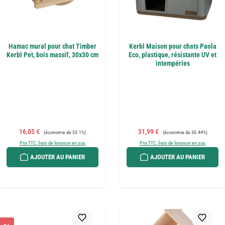
Hamac mural pour chat Timber
Kerbl Maison pour chats Paola
Kerbl Pet, bois massif, 30x30 cm
Eco, plastique, résistante UV et
intempéries
Prix de vente :
Prix régulier :
Prix de vente :
Prix régulier :
16,05 €
31,99 €
(économie de 33.1%)
(économie de 30.44%)
Prix TTC, frais de livraison en sus
Prix TTC, frais de livraison en sus
AJOUTER AU PANIER
AJOUTER AU PANIER