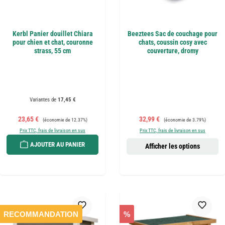
Kerbl Panier douillet Chiara
Beeztees Sac de couchage pour
pour chien et chat, couronne
chats, coussin cosy avec
strass, 55 cm
couverture, dromy
Variantes de
17,45 €
Prix de vente :
Prix régulier :
Prix de vente :
Prix régulier :
23,65 €
32,99 €
(économie de 12.37%)
(économie de 3.79%)
Prix TTC, frais de livraison en sus
Prix TTC, frais de livraison en sus
AJOUTER AU PANIER
Afficher les options
RECOMMANDATION
%