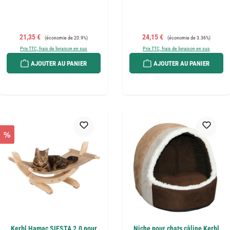
Prix de vente :
Prix régulier :
Prix de vente :
Prix régulier :
21,35 €
24,15 €
(économie de 20.9%)
(économie de 3.36%)
Prix TTC, frais de livraison en sus
Prix TTC, frais de livraison en sus
AJOUTER AU PANIER
AJOUTER AU PANIER
%
Kerbl Hamac SIESTA 2.0 pour
Niche pour chats câline Kerbl