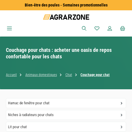
Bien-être des poules - Semaines promotionnelles
Passer au contenu principal
Vous avez 0 articles
Couchage pour chats : acheter une oasis de repos
confortable pour les chats
Accueil
Animaux domestiques
Chat
Couchage pour chat
Hamac de fenêtre pour chat
Niches à radiateurs pour chats
Lit pour chat