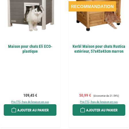
RECOMMANDATION
Maison pour chats Eli ECO-
Kerbl Maison pour chats Rustica
plastique
extérieur, 57x45x43cm marron
Prix régulier :
Prix de vente :
Prix régulier :
109,45 €
50,99 €
(économie de 21.54%)
Prix TTC, frais de livraison en sus
Prix TTC, frais de livraison en sus
AJOUTER AU PANIER
AJOUTER AU PANIER