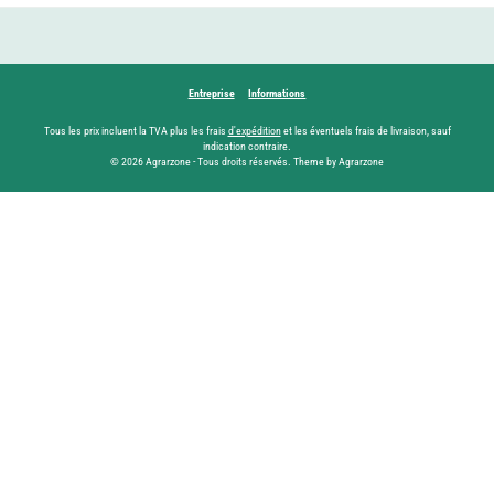
Entreprise
Informations
Tous les prix incluent la TVA plus les frais
d'expédition
et les éventuels frais de livraison, sauf
indication contraire.
© 2026 Agrarzone - Tous droits réservés. Theme by Agrarzone