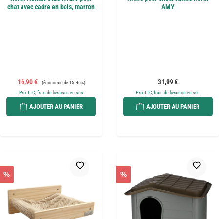
chat avec cadre en bois, marron
AMY
Prix de vente :
Prix régulier :
Prix régulier :
16,90 €
31,99 €
(économie de 15.46%)
Prix TTC, frais de livraison en sus
Prix TTC, frais de livraison en sus
AJOUTER AU PANIER
AJOUTER AU PANIER
%
%