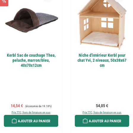
%
Kerbl Sac de couchage Thea,
Niche d'intérieur Kerbl pour
peluche, marron/bleu,
chat Yvi, 2 niveaux, 50x38x67
40x70x12cm
cm
Prix de vente :
Prix régulier :
Prix régulier :
14,54 €
54,05 €
(économie de 19.18%)
Prix TTC, frais de livraison en sus
Prix TTC, frais de livraison en sus
AJOUTER AU PANIER
AJOUTER AU PANIER