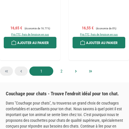
Prix de vente :
Prix régulier :
Prix de vente :
Prix régulier :
16,65 €
16,55 €
(économie de 16.71%)
(économie de 8%)
Prix TTC, frais de livraison en sus
Prix TTC, frais de livraison en sus
AJOUTER AU PANIER
AJOUTER AU PANIER
Page
Page
1
2
Couchage pour chats - Trouve l'endroit idéal pour ton chat.
Dans "Couchage pour chats", tu trouveras un grand choix de couchages
confortables et accueillants pour ton chat. Nous savons à quel point il est
important que ton animal se sente bien chez toi. C'est pourquoi nous te
proposons des couchettes pour chats de qualité supérieure, spécialement
conçues pour répondre aux besoins des chats. Continue à lire pour en