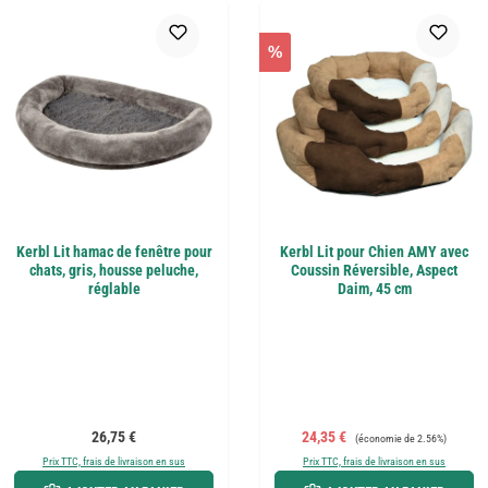
%
Kerbl Lit hamac de fenêtre pour
Kerbl Lit pour Chien AMY avec
chats, gris, housse peluche,
Coussin Réversible, Aspect
réglable
Daim, 45 cm
Prix régulier :
Prix de vente :
Prix régulier :
26,75 €
24,35 €
(économie de 2.56%)
Prix TTC, frais de livraison en sus
Prix TTC, frais de livraison en sus