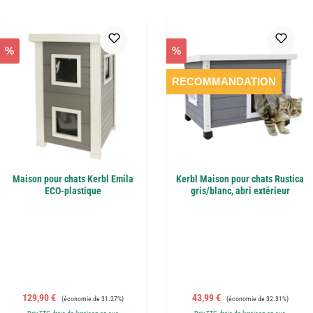
%
%
RECOMMANDATION
Maison pour chats Kerbl Emila
Kerbl Maison pour chats Rustica
ECO-plastique
gris/blanc, abri extérieur
Prix de vente :
Prix régulier :
Prix de vente :
Prix régulier :
129,90 €
43,99 €
(économie de 31.27%)
(économie de 32.31%)