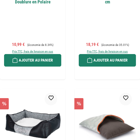
Doublure en Polaire
cm
Prix de vente :
Prix régulier :
Prix de vente :
Prix régulier :
10,99 €
18,19 €
(économie de 8.34%)
(économie de 35.01%)
Prix TTC, frais de livraison en sus
Prix TTC, frais de livraison en sus
AJOUTER AU PANIER
AJOUTER AU PANIER
%
%