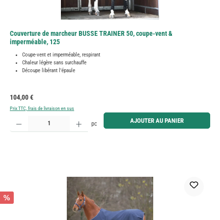
Couverture de marcheur BUSSE TRAINER 50, coupe-vent &
imperméable, 125
Coupe-vent et imperméable, respirant
Chaleur légère sans surchauffe
Découpe libérant l'épaule
Prix régulier :
104,00 €
Prix TTC, frais de livraison en sus
Quantité de produit : Entrez la quantité souhaitée ou utilisez les boutons pour augmenter ou diminue
AJOUTER AU PANIER
pc
%