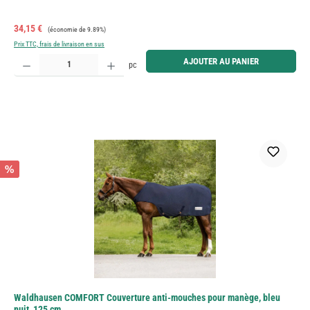
Prix de vente :
Prix régulier :
34,15 €
(économie de 9.89%)
Prix TTC, frais de livraison en sus
Quantité de produit : Entrez la quantité souhaitée ou utilisez les boutons pour augmenter ou diminue
AJOUTER AU PANIER
pc
%
Waldhausen COMFORT Couverture anti-mouches pour manège, bleu
nuit, 125 cm