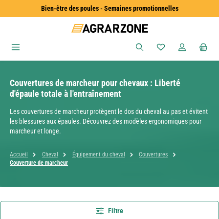
Bien-être des poules - Semaines promotionnelles
Passer au contenu principal
Vous avez 0 articles
Couvertures de marcheur pour chevaux : Liberté
d'épaule totale à l'entraînement
Les couvertures de marcheur protègent le dos du cheval au pas et évitent
les blessures aux épaules. Découvrez des modèles ergonomiques pour
marcheur et longe.
Accueil
Cheval
Équipement du cheval
Couvertures
Couverture de marcheur
Filtre