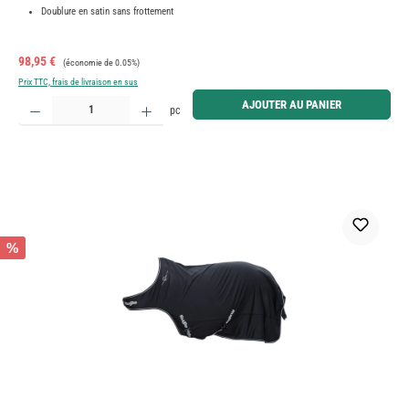
Doublure en satin sans frottement
Prix de vente :
Prix régulier :
98,95 €
(économie de 0.05%)
Prix TTC, frais de livraison en sus
Quantité de produit : Entrez la quantité souhaitée ou utilisez les boutons pour augmenter ou diminue
AJOUTER AU PANIER
pc
%