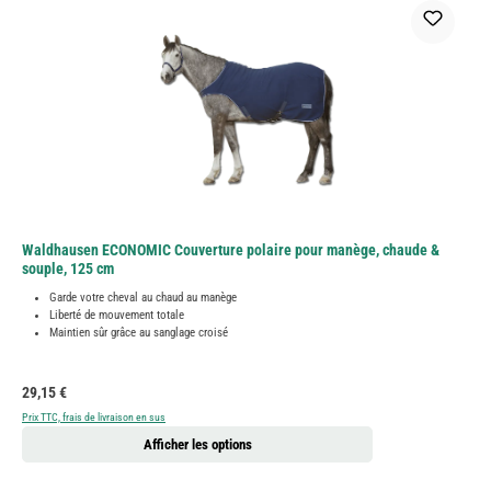
Waldhausen ECONOMIC Couverture polaire pour manège, chaude &
souple, 125 cm
Garde votre cheval au chaud au manège
Liberté de mouvement totale
Maintien sûr grâce au sanglage croisé
Prix régulier :
29,15 €
Prix TTC, frais de livraison en sus
Afficher les options