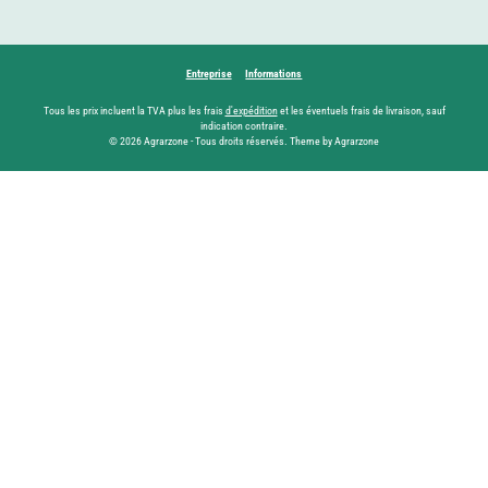
Entreprise
Informations
Tous les prix incluent la TVA plus les frais
d'expédition
et les éventuels frais de livraison, sauf
indication contraire.
© 2026 Agrarzone - Tous droits réservés. Theme by Agrarzone