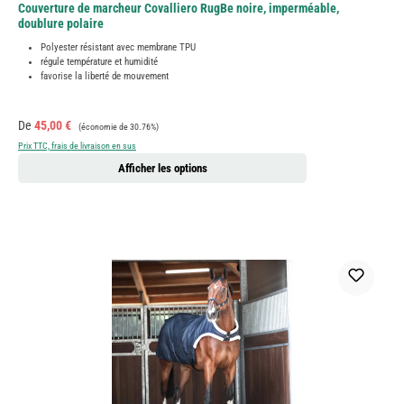
Couverture de marcheur Covalliero RugBe noire, imperméable,
doublure polaire
Polyester résistant avec membrane TPU
régule température et humidité
favorise la liberté de mouvement
Prix de vente :
Prix régulier :
De
45,00 €
(économie de 30.76%)
Prix TTC, frais de livraison en sus
Afficher les options