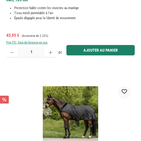
Protection fiable contre les insectes au manège
Tissu mesh perméable à l'air
Épaule dégagée pour la liberté de mouvement
Prix de vente :
Prix régulier :
43,95 €
(économie de 2.22%)
Prix TTC, frais de livraison en sus
Quantité de produit : Entrez la quantité souhaitée ou utilisez les boutons pour augmenter ou diminue
AJOUTER AU PANIER
pc
%