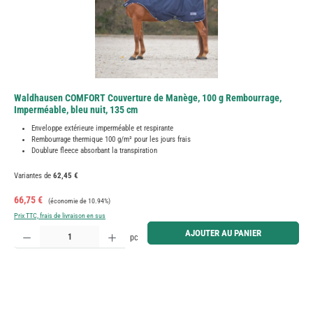
Waldhausen COMFORT Couverture de Manège, 100 g Rembourrage,
Imperméable, bleu nuit, 135 cm
Enveloppe extérieure imperméable et respirante
Rembourrage thermique 100 g/m² pour les jours frais
Doublure fleece absorbant la transpiration
Variantes de
62,45 €
Prix de vente :
Prix régulier :
66,75 €
(économie de 10.94%)
Prix TTC, frais de livraison en sus
Quantité de produit : Entrez la quantité souhaitée ou utilisez les boutons pour augmenter ou diminue
AJOUTER AU PANIER
pc