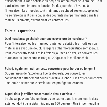
efficacement la zone sensible du dos, des lombaires et de la croupe. C'est
particulièrement important lors des froides journées d'hiver ou à
l'intersaison. Les muscles sont maintenus au chaud, restent souples ed
ne se refroidissent pas à cause des courants d'air permanents dans les
marcheurs ouverts, évitant ainsi les contractures.
Foire aux questions
Quel matelassage choisir pour une couverture de marcheur ?
Pour l'intersaison ou les marcheurs intérieurs abrités, les modèles non
matelassés avec une doublure légère et thermorégulatrice sont idéaux.
Pour les chevaux tondus et les froides journées d'hiver, les couvertures
matelassées (par exemple 100g ou 200g) sont le meilleur choix.
Puis-je également utiliser cette couverture pour border ou longer ?
Oui, en raison de l'excellente liberté d'épaule, ces couvertures
conviennent parfaitement pour le travail à la longe. Elles offrent au cheval
une totale aisance sur le cercle tout en protégeant les reins.
À quoi dois-je veiller concernant le tissu extérieur ?
Le cheval pouvant faire un écart ou se cabrer dans le marcheur, le tissu
extérieur doit être résistant (au moins 600 deniers). Une imperméabilité