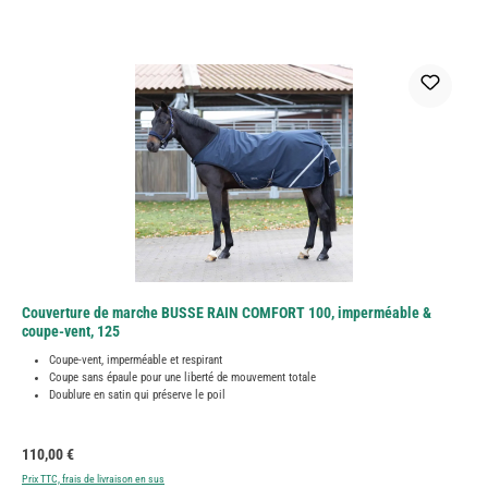
Couverture de marche BUSSE RAIN COMFORT 100, imperméable &
coupe-vent, 125
Coupe-vent, imperméable et respirant
Coupe sans épaule pour une liberté de mouvement totale
Doublure en satin qui préserve le poil
Prix régulier :
110,00 €
Prix TTC, frais de livraison en sus