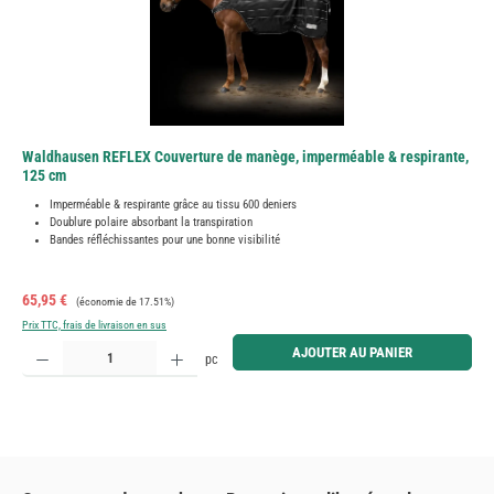
Waldhausen REFLEX Couverture de manège, imperméable & respirante,
125 cm
Imperméable & respirante grâce au tissu 600 deniers
Doublure polaire absorbant la transpiration
Bandes réfléchissantes pour une bonne visibilité
Prix de vente :
Prix régulier :
65,95 €
(économie de 17.51%)
Prix TTC, frais de livraison en sus
Quantité de produit : Entrez la quantité souhaitée ou utilisez les boutons pour augmenter ou diminue
AJOUTER AU PANIER
pc