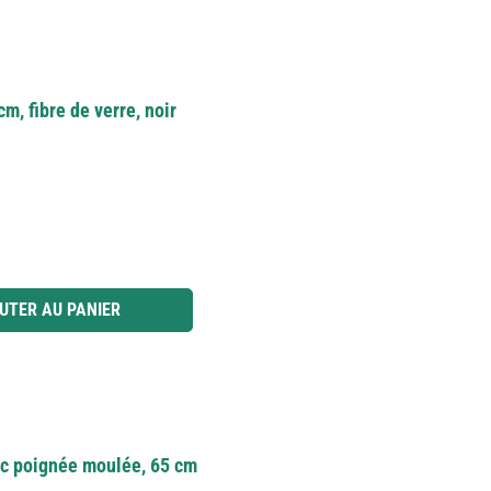
m, fibre de verre, noir
 ou utilisez les boutons pour augmenter ou diminuer la quantité.
UTER AU PANIER
ec poignée moulée, 65 cm