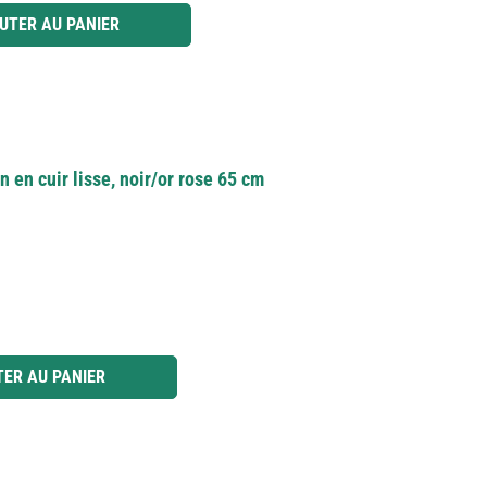
 ou utilisez les boutons pour augmenter ou diminuer la quantité.
UTER AU PANIER
en cuir lisse, noir/or rose 65 cm
 ou utilisez les boutons pour augmenter ou diminuer la quantité.
ER AU PANIER