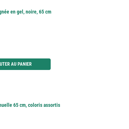
née en gel, noire, 65 cm
 ou utilisez les boutons pour augmenter ou diminuer la quantité.
UTER AU PANIER
uelle 65 cm, coloris assortis
t