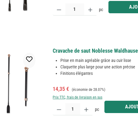
Quantité de produit : Entrez la quantité souhaitée
AJO
pc
Cravache de saut Noblesse Waldhausen 
Prise en main agréable grâce au cuir lisse
Claquette plus large pour une action précise
Finitions élégantes
Prix de vente :
Prix régulier :
14,35 €
(économie de 28.07%)
Prix TTC, frais de livraison en sus
Quantité de produit : Entrez la quantité souhaitée
AJOUT
pc