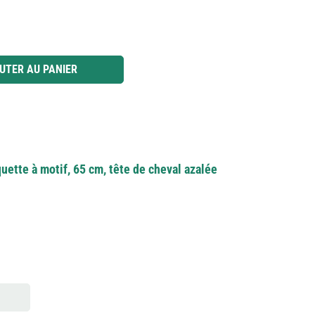
 ou utilisez les boutons pour augmenter ou diminuer la quantité.
UTER AU PANIER
ette à motif, 65 cm, tête de cheval azalée