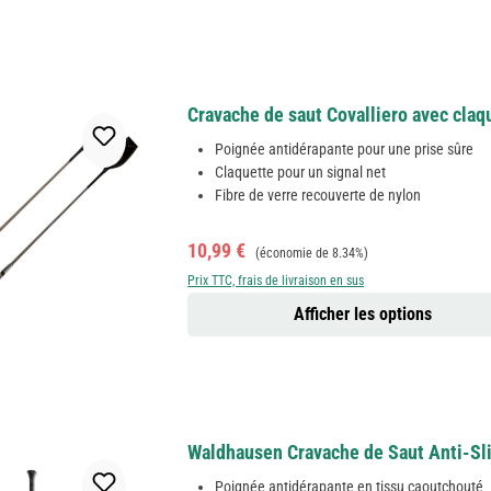
Cravache de saut Covalliero avec claq
Poignée antidérapante pour une prise sûre
Claquette pour un signal net
Fibre de verre recouverte de nylon
Prix de vente :
Prix régulier :
10,99 €
(économie de 8.34%)
Prix TTC, frais de livraison en sus
Afficher les options
Waldhausen Cravache de Saut Anti-Sli
Poignée antidérapante en tissu caoutchouté