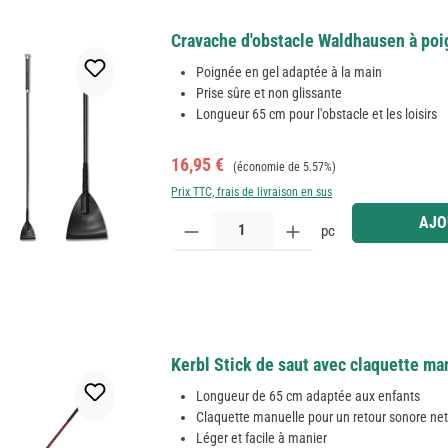
Cravache d'obstacle Waldhausen à poig
Poignée en gel adaptée à la main
Prise sûre et non glissante
Longueur 65 cm pour l'obstacle et les loisirs
Prix de vente :
Prix régulier :
16,95 €
(économie de 5.57%)
Prix TTC, frais de livraison en sus
Quantité de produit : Entrez la quantité souhaitée
AJO
pc
Kerbl Stick de saut avec claquette man
Longueur de 65 cm adaptée aux enfants
Claquette manuelle pour un retour sonore ne
Léger et facile à manier