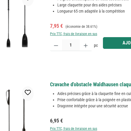
Large claquette pour des aides précises
Longueur 65 cm adaptée à la compétition
Prix de vente :
Prix régulier :
7,95 €
(économie de 38.61%)
Prix TTC, frais de livraison en sus
Quantité de produit : Entrez la quantité souhaitée
AJO
pc
Cravache d'obstacle Waldhausen claque
Aides précises grâce à la claquette fine en cui
Prise confortable grâce à la poignée en plast
Dragonne intégrée pour une sécurité accrue
Prix régulier :
6,95 €
Prix TTC, frais de livraison en sus