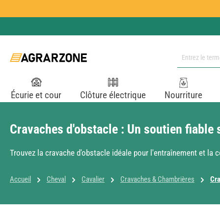
ser au contenu principal
Passer à la recherche
Passer à la navigation principale
Écurie et cour
Clôture électrique
Nourriture
Cravaches d'obstacle : Un soutien fiable 
Trouvez la cravache d'obstacle idéale pour l'entraînement et la
Accueil
Cheval
Cavalier
Cravaches & Chambrières
Cra