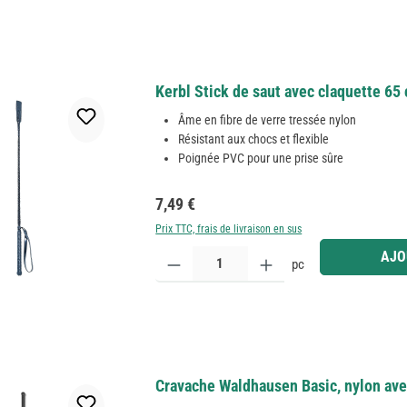
Kerbl Stick de saut avec claquette 65 c
Âme en fibre de verre tressée nylon
Résistant aux chocs et flexible
Poignée PVC pour une prise sûre
Prix régulier :
7,49 €
Prix TTC, frais de livraison en sus
Quantité de produit : Entrez la quantité souhaitée
AJO
pc
Cravache Waldhausen Basic, nylon av