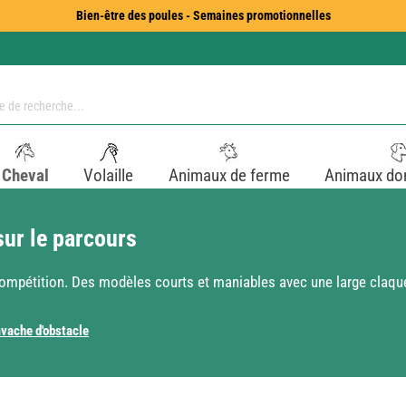
Bien-être des poules - Semaines promotionnelles
Cheval
Volaille
Animaux de ferme
Animaux do
sur le parcours
 compétition. Des modèles courts et maniables avec une large claque
vache d'obstacle