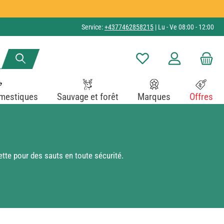
Service:
+4377462858215
| Lu - Ve 08:00 - 12:00
Vous avez 0 articles dans v
mestiques
Sauvage et forêt
Marques
Offres
tte pour des sauts en toute sécurité.