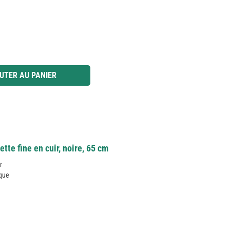
 ou utilisez les boutons pour augmenter ou diminuer la quantité.
UTER AU PANIER
tte fine en cuir, noire, 65 cm
r
ique