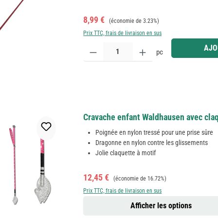
Prix de vente :
Prix régulier :
8,99 €
(économie de 3.23%)
Prix TTC, frais de livraison en sus
Quantité de produit : Entrez la quantité souhaitée
AJO
pc
Cravache enfant Waldhausen avec claqu
Poignée en nylon tressé pour une prise sûre
Dragonne en nylon contre les glissements
Jolie claquette à motif
Prix de vente :
Prix régulier :
12,45 €
(économie de 16.72%)
Prix TTC, frais de livraison en sus
Afficher les options