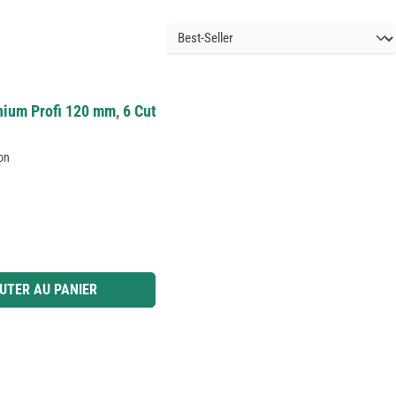
nium Profi 120 mm, 6 Cut
son
 ou utilisez les boutons pour augmenter ou diminuer la quantité.
UTER AU PANIER