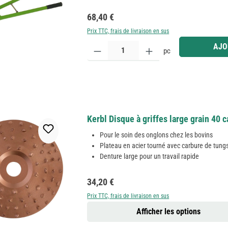
Prix régulier :
68,40 €
Prix TTC, frais de livraison en sus
Quantité de produit : Entrez la quantité souhaitée
AJO
pc
Kerbl Disque à griffes large grain 40 
Pour le soin des onglons chez les bovins
Plateau en acier tourné avec carbure de tung
Denture large pour un travail rapide
Prix régulier :
34,20 €
Prix TTC, frais de livraison en sus
Afficher les options