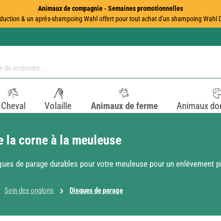
Animaux de compagnie - Semaines promotionnelles
duction & un après-shampoing Wahl offert pour tout achat d'un shampoing Wahl Dir
Cheval
Volaille
Animaux de ferme
Animaux do
 la corne à la meuleuse
sques de parage durables pour votre meuleuse pour un enlèvement pr
Soin des onglons
Disques de parage