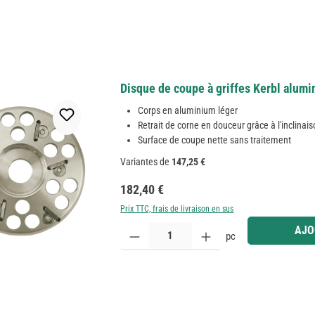
Disque de coupe à griffes Kerbl alumi
Corps en aluminium léger
Retrait de corne en douceur grâce à l'inclinai
Surface de coupe nette sans traitement
Variantes de
147,25 €
Prix régulier :
182,40 €
Prix TTC, frais de livraison en sus
Quantité de produit : Entrez la quantité souhaitée
AJO
pc