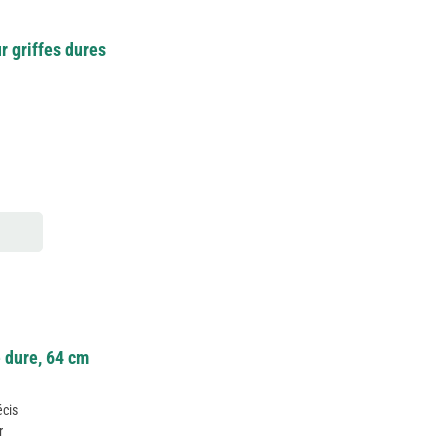
r griffes dures
e dure, 64 cm
écis
r