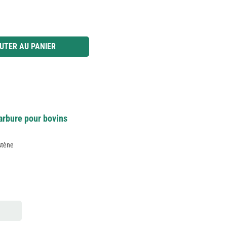
 ou utilisez les boutons pour augmenter ou diminuer la quantité.
UTER AU PANIER
carbure pour bovins
stène