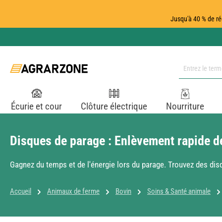
ser au contenu principal
Passer à la recherche
Passer à la navigation principale
Jusqu'à 40 % de ré
Écurie et cour
Clôture électrique
Nourriture
Disques de parage : Enlèvement rapide de
Gagnez du temps et de l'énergie lors du parage. Trouvez des di
Accueil
Animaux de ferme
Bovin
Soins & Santé animale