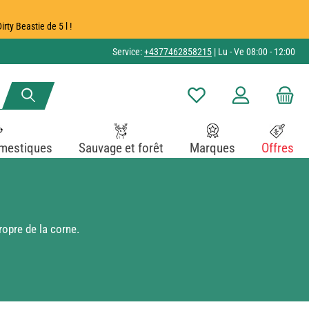
ty Beastie de 5 l !
Service:
+4377462858215
| Lu - Ve 08:00 - 12:00
Vous avez 0 articles dans v
mestiques
Sauvage et forêt
Marques
Offres
opre de la corne.