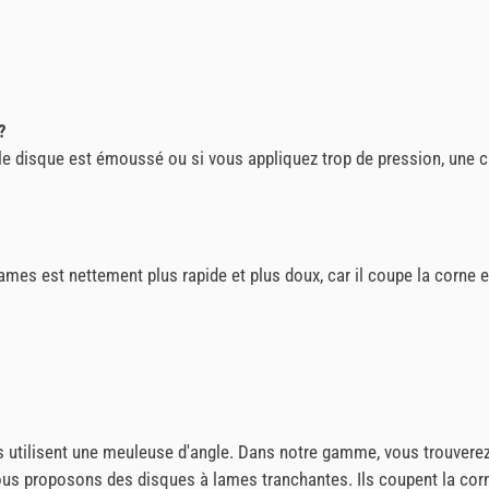
?
 le disque est émoussé ou si vous appliquez trop de pression, une c
ames est nettement plus rapide et plus doux, car il coupe la corne et
utilisent une meuleuse d'angle. Dans notre gamme, vous trouverez l
ous proposons des disques à lames tranchantes. Ils coupent la cor