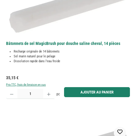
Bâtonnets de sel MagicBrush pour douche saline cheval, 14 pièces
Recharge originale de 14 bâtonnets
Sel marin naturel pour le pelage
Dissolution rapide dans l'eau froide
Prix régulier :
35,15 €
Prix TTC, frais de livraison en sus
Quantité de produit : Entrez la quantité souhaitée ou utilisez les boutons pour augmenter ou diminue
AJOUTER AU PANIER
pc