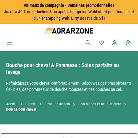
Animaux de compagnie - Semaines promotionnelles
Passer au contenu principal
Jusqu'à 40 % de réduction & un après-shampoing Wahl offert pour tout achat
d'un shampoing Wahl Dirty Beastie de 5 l !
Vous avez 0 articles
Douche pour cheval & Pommeau : Soins parfaits au
lavage
Rafraîchissez votre cheval confortablement. Découvrez des bras pivotants
flexibles, des pommeaux de douche robustes et des douches au sel.
Accueil
Cheval
Produits de soin
Soin du poil et de la crinière
Douche pour cheval