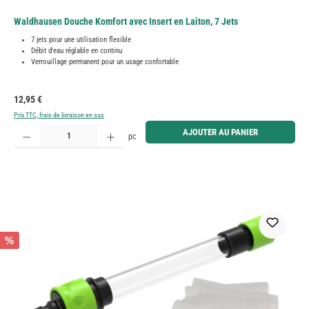
Waldhausen Douche Komfort avec Insert en Laiton, 7 Jets
7 jets pour une utilisation flexible
Débit d'eau réglable en continu
Verrouillage permanent pour un usage confortable
Prix régulier :
12,95 €
Prix TTC, frais de livraison en sus
Quantité de produit : Entrez la quantité souhaitée ou utilisez les boutons pour augmenter ou diminue
AJOUTER AU PANIER
pc
%