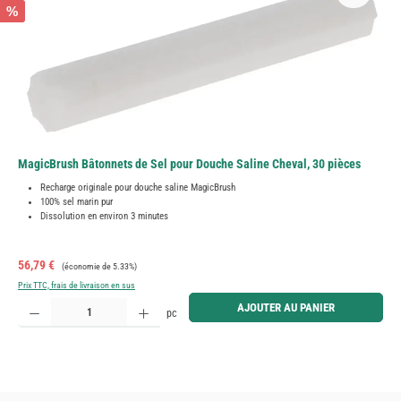
%
MagicBrush Bâtonnets de Sel pour Douche Saline Cheval, 30 pièces
Recharge originale pour douche saline MagicBrush
100% sel marin pur
Dissolution en environ 3 minutes
Prix de vente :
Prix régulier :
56,79 €
(économie de 5.33%)
Prix TTC, frais de livraison en sus
Quantité de produit : Entrez la quantité souhaitée ou utilisez les boutons pour augmenter ou diminue
AJOUTER AU PANIER
pc