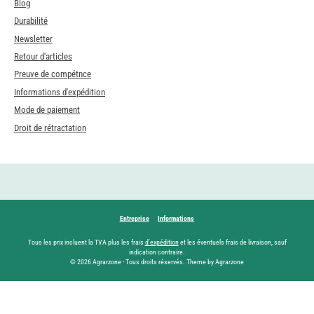
Blog
Durabilité
Newsletter
Retour d'articles
Preuve de compétnce
Informations d'expédition
Mode de paiement
Droit de rétractation
Entreprise
Informations
Tous les prix incluent la TVA plus les frais
d'expédition
et les éventuels frais de livraison, sauf
indication contraire.
© 2026 Agrarzone - Tous droits réservés. Theme by Agrarzone