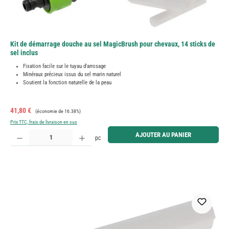
Kit de démarrage douche au sel MagicBrush pour chevaux, 14 sticks de
sel inclus
Fixation facile sur le tuyau d'arrosage
Minéraux précieux issus du sel marin naturel
Soutient la fonction naturelle de la peau
Prix de vente :
Prix régulier :
41,80 €
(économie de 16.38%)
Prix TTC, frais de livraison en sus
Quantité de produit : Entrez la quantité souhaitée ou utilisez les boutons pour augmenter ou diminue
AJOUTER AU PANIER
pc