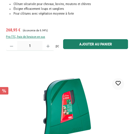
Clôture sécurisée pour chevaux, bovins, moutons et chèvres
Éloigne efficacement loups et sangliers
Pour clôtures avec végétation moyenne à forte
Prix de vente :
Prix régulier :
268,95 €
(économie de 6.94%)
Prix TTC, frais de livraison en sus
Quantité de produit : Entrez la quantité souhaitée ou utilisez les boutons pour augmenter ou diminue
AJOUTER AU PANIER
pc
%