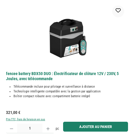
fencee battery BDX50 DUO : Électrificateur de clôture 12V / 230V, 5
Joules, avec télécommande
Télécommande incluse pour pilotage et surveillance à distance
Technologie intelligente compatible avec la gestion par application
Boîtier compact robuste avec compartiment batterie intégré
Prix régulier :
321,00 €
Prix TTC, frais de livraison en sus
Quantité de produit : Entrez la quantité souhaitée ou utilisez les boutons pour augmenter ou diminue
AJOUTER AU PANIER
pc