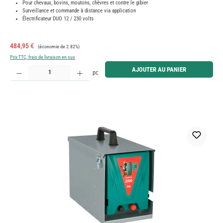
Pour chevaux, bovins, moutons, chèvres et contre le gibier
Surveillance et commande à distance via application
Électrificateur DUO 12 / 230 volts
Prix de vente :
Prix régulier :
484,95 €
(économie de 2.82%)
Prix TTC, frais de livraison en sus
Quantité de produit : Entrez la quantité souhaitée ou utilisez les boutons pour augmenter ou diminue
AJOUTER AU PANIER
pc