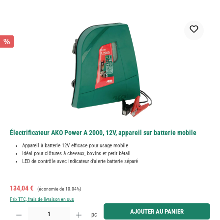
%
Électrificateur AKO Power A 2000, 12V, appareil sur batterie mobile
Appareil à batterie 12V efficace pour usage mobile
Idéal pour clôtures à chevaux, bovins et petit bétail
LED de contrôle avec indicateur d'alerte batterie séparé
Prix de vente :
Prix régulier :
134,04 €
(économie de 10.04%)
Prix TTC, frais de livraison en sus
Quantité de produit : Entrez la quantité souhaitée ou utilisez les boutons pour augmenter ou diminue
AJOUTER AU PANIER
pc