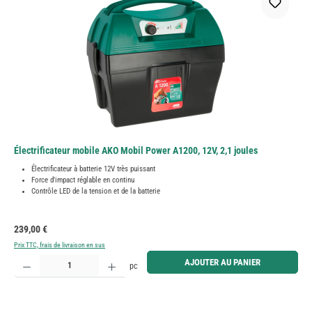
Électrificateur mobile AKO Mobil Power A1200, 12V, 2,1 joules
Électrificateur à batterie 12V très puissant
Force d'impact réglable en continu
Contrôle LED de la tension et de la batterie
Prix régulier :
239,00 €
Prix TTC, frais de livraison en sus
Quantité de produit : Entrez la quantité souhaitée ou utilisez les boutons pour augmenter ou diminue
AJOUTER AU PANIER
pc