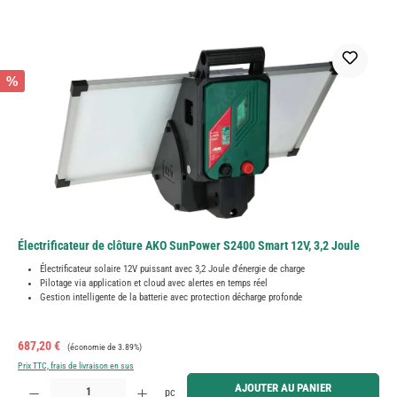
%
Électrificateur de clôture AKO SunPower S2400 Smart 12V, 3,2 Joule
Électrificateur solaire 12V puissant avec 3,2 Joule d'énergie de charge
Pilotage via application et cloud avec alertes en temps réel
Gestion intelligente de la batterie avec protection décharge profonde
Prix de vente :
Prix régulier :
687,20 €
(économie de 3.89%)
Prix TTC, frais de livraison en sus
Quantité de produit : Entrez la quantité souhaitée ou utilisez les boutons pour augmenter ou diminue
AJOUTER AU PANIER
pc