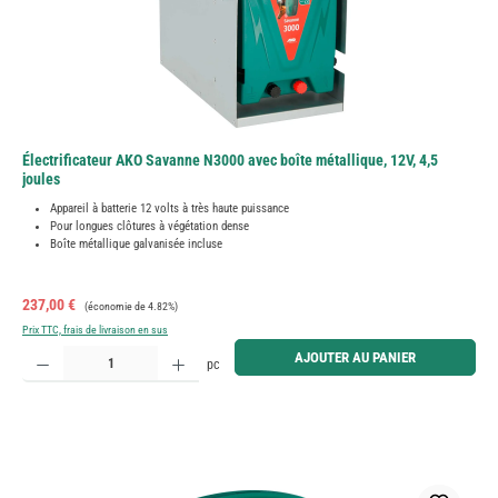
Électrificateur AKO Savanne N3000 avec boîte métallique, 12V, 4,5
joules
Appareil à batterie 12 volts à très haute puissance
Pour longues clôtures à végétation dense
Boîte métallique galvanisée incluse
Prix de vente :
Prix régulier :
237,00 €
(économie de 4.82%)
Prix TTC, frais de livraison en sus
Quantité de produit : Entrez la quantité souhaitée ou utilisez les boutons pour augmenter ou diminue
AJOUTER AU PANIER
pc