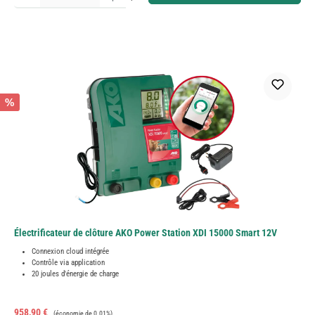
%
Électrificateur de clôture AKO Power Station XDI 15000 Smart 12V
Connexion cloud intégrée
Contrôle via application
20 joules d'énergie de charge
Prix de vente :
Prix régulier :
958,90 €
(économie de 0.01%)