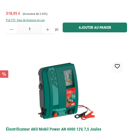
Prix de vente :
Prix régulier :
318,95 €
(économie de 3.05%)
Prix TTC, frais de livraison en sus
Quantité de produit : Entrez la quantité souhaitée ou utilisez les boutons pour augmenter ou diminue
AJOUTER AU PANIER
pc
%
Électrificateur AKO Mobil Power AN 6000 12V, 7,5 Joules