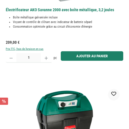
Électrificateur AKO Savanne 2000 avec boîte métallique, 3,2 joules
Boîte métallique galvanisée incluse
Voyant de contrôle de clôture avec indicateur de batterie séparé
Consommation optimisée grâce au circuit d'économie d'énergie
Prix régulier :
209,00 €
Prix TTC, frais de livraison en sus
Quantité de produit : Entrez la quantité souhaitée ou utilisez les boutons pour augmenter ou diminue
AJOUTER AU PANIER
pc
%