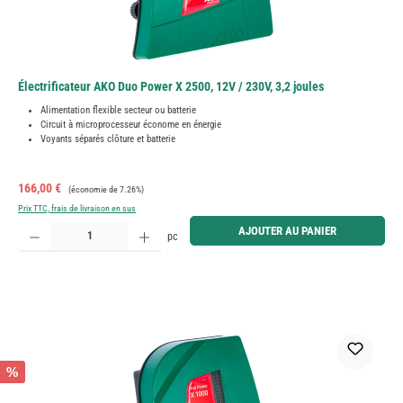
Électrificateur AKO Duo Power X 2500, 12V / 230V, 3,2 joules
Alimentation flexible secteur ou batterie
Circuit à microprocesseur économe en énergie
Voyants séparés clôture et batterie
Prix de vente :
Prix régulier :
166,00 €
(économie de 7.26%)
Prix TTC, frais de livraison en sus
Quantité de produit : Entrez la quantité souhaitée ou utilisez les boutons pour augmenter ou diminue
AJOUTER AU PANIER
pc
%