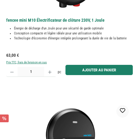
fencee mini M10 Électrificateur de clôture 230V, 1 Joule
Énergie de décharge d’un Joule pour une sécurité de garde optimale
Conception compacte et légère idéale pour une utilisation mobile
Technologie d’économie d’énergie intégrée prolongeant la durée de vie de la batterie
Prix régulier :
63,00 €
Prix TTC, frais de livraison en sus
Quantité de produit : Entrez la quantité souhaitée ou utilisez les boutons pour augmenter ou diminue
AJOUTER AU PANIER
pc
%