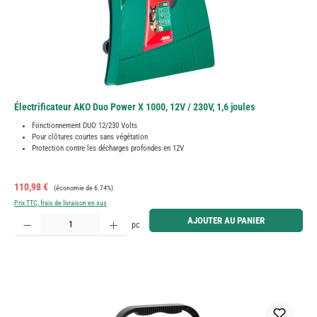
Électrificateur AKO Duo Power X 1000, 12V / 230V, 1,6 joules
Fonctionnement DUO 12/230 Volts
Pour clôtures courtes sans végétation
Protection contre les décharges profondes en 12V
Prix de vente :
Prix régulier :
110,98 €
(économie de 6.74%)
Prix TTC, frais de livraison en sus
Quantité de produit : Entrez la quantité souhaitée ou utilisez les boutons pour augmenter ou diminue
AJOUTER AU PANIER
pc