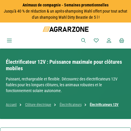
Animaux de compagnie - Semaines promotionnelles
Passer au contenu principal
Jusqu'à 40 % de réduction & un après-shampoing Wahl offert pour tout achat
d'un shampoing Wahl Dirty Beastie de 5 l !
Vous avez 0 articles
Électrificateur 12V : Puissance maximale pour clôtures
mobiles
Puissant, rechargeable et flexible. Découvrez des électrificateurs 12V
fiables pour les longues clôtures, les animaux robustes et le
fonctionnement solaire autonome.
Accueil
Clôture électrique
Électrificateurs
Électrificateurs 12V