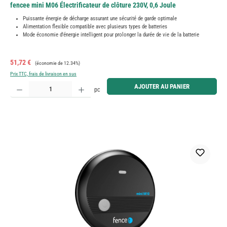
fencee mini M06 Électrificateur de clôture 230V, 0,6 Joule
Puissante énergie de décharge assurant une sécurité de garde optimale
Alimentation flexible compatible avec plusieurs types de batteries
Mode économie d'énergie intelligent pour prolonger la durée de vie de la batterie
Prix de vente :
Prix régulier :
51,72 €
(économie de 12.34%)
Prix TTC, frais de livraison en sus
Quantité de produit : Entrez la quantité souhaitée ou utilisez les boutons pour augmenter ou diminue
AJOUTER AU PANIER
pc