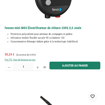
fencee mini M03 Électrificateur de clôture 230V, 0,3 Joule
Protection polyvalente pour animaux de compagnie et jardins
Utilisation mobile flexible sur pile 9V ou batterie 12V
Consommation d'énergie réduite grâce à la technologie SafeShock
Prix de vente :
Prix régulier :
50,24 €
(économie de 8.65%)
Prix TTC, frais de livraison en sus
Quantité de produit : Entrez la quantité souhaitée ou utilisez les boutons pour augmenter ou diminue
AJOUTER AU PANIER
pc