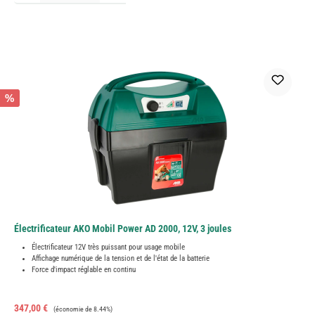
%
Électrificateur AKO Mobil Power AD 2000, 12V, 3 joules
Électrificateur 12V très puissant pour usage mobile
Affichage numérique de la tension et de l'état de la batterie
Force d'impact réglable en continu
Prix de vente :
Prix régulier :
347,00 €
(économie de 8.44%)