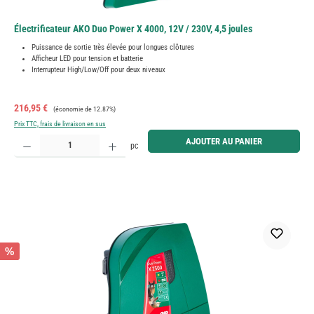
Électrificateur AKO Duo Power X 4000, 12V / 230V, 4,5 joules
Puissance de sortie très élevée pour longues clôtures
Afficheur LED pour tension et batterie
Interrupteur High/Low/Off pour deux niveaux
Prix de vente :
Prix régulier :
216,95 €
(économie de 12.87%)
Prix TTC, frais de livraison en sus
Quantité de produit : Entrez la quantité souhaitée ou utilisez les boutons pour augmenter ou diminue
AJOUTER AU PANIER
pc
%