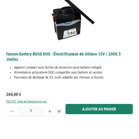
fencee battery BD50 DUO : Électrificateur de clôture 12V / 230V, 5
Joules
Appareil compact avec boîtier de protection pour batterie intégrée
Alimentation polyvalente DUO compatible avec batterie et secteur
Puissance de décharge de 0,5 Joule adaptée aux chevaux et bovins
Prix régulier :
264,00 €
Prix TTC, frais de livraison en sus
Quantité de produit : Entrez la quantité souhaitée ou utilisez les boutons pour augmenter ou diminue
AJOUTER AU PANIER
pc