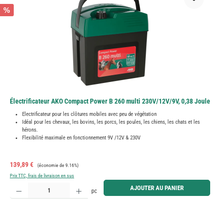
%
Électrificateur AKO Compact Power B 260 multi 230V/12V/9V, 0,38 Joule
Electrificateur pour les clôtures mobiles avec peu de végétation
Idéal pour les chevaux, les bovins, les porcs, les poules, les chiens, les chats et les
hérons.
Flexibilité maximale en fonctionnement 9V /12V & 230V
Prix de vente :
Prix régulier :
139,89 €
(économie de 9.16%)
Prix TTC, frais de livraison en sus
Quantité de produit : Entrez la quantité souhaitée ou utilisez les boutons pour augmenter ou diminue
AJOUTER AU PANIER
pc