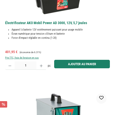
Électrificateur AKO Mobil Power AD 3000, 12V, 5,7 joules
Appareil à batterie 12V extrêmement puissant pour usage mobile
Écran numérique pour tension clôture et batterie
Force d'impact réglable en continu (1-20)
Prix de vente :
Prix régulier :
401,95 €
(économie de 6.31%)
Prix TTC, frais de livraison en sus
Quantité de produit : Entrez la quantité souhaitée ou utilisez les boutons pour augmenter ou diminue
AJOUTER AU PANIER
pc
%