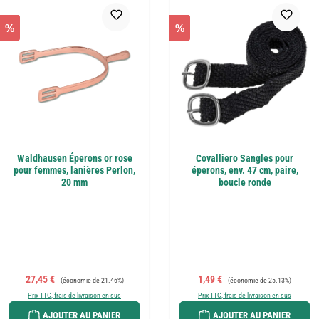
%
%
Waldhausen Éperons or rose
Covalliero Sangles pour
pour femmes, lanières Perlon,
éperons, env. 47 cm, paire,
20 mm
boucle ronde
Prix de vente :
Prix régulier :
Prix de vente :
Prix régulier :
27,45 €
1,49 €
(économie de 21.46%)
(économie de 25.13%)
Prix TTC, frais de livraison en sus
Prix TTC, frais de livraison en sus
AJOUTER AU PANIER
AJOUTER AU PANIER