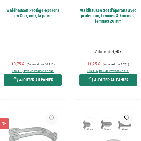
Waldhausen Protège-Éperons
Waldhausen Set d'éperons avec
en Cuir, noir, la paire
protection, femmes & hommes,
femmes 20 mm
Variantes de
9,95 €
Prix de vente :
Prix régulier :
Prix de vente :
Prix régulier :
10,75 €
11,95 €
(économie de 40.11%)
(économie de 7.72%)
Prix TTC, frais de livraison en sus
Prix TTC, frais de livraison en sus
AJOUTER AU PANIER
AJOUTER AU PANIER
%