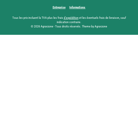
Entreprise
Informations
Tous les prix incluent la TVA plus les frais
d'expédition
et les éventuels frais de livraison, sauf
indication contraire.
© 2026 Agrarzone - Tous droits réservés. Theme by Agrarzone