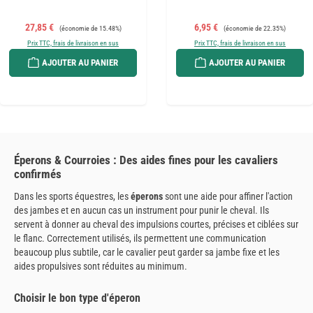
Prix de vente :
Prix régulier :
Prix de vente :
Prix régulier :
27,85 €
6,95 €
(économie de 15.48%)
(économie de 22.35%)
Prix TTC, frais de livraison en sus
Prix TTC, frais de livraison en sus
AJOUTER AU PANIER
AJOUTER AU PANIER
Éperons & Courroies : Des aides fines pour les cavaliers
confirmés
Dans les sports équestres, les
éperons
sont une aide pour affiner l'action
des jambes et en aucun cas un instrument pour punir le cheval. Ils
servent à donner au cheval des impulsions courtes, précises et ciblées sur
le flanc. Correctement utilisés, ils permettent une communication
beaucoup plus subtile, car le cavalier peut garder sa jambe fixe et les
aides propulsives sont réduites au minimum.
Choisir le bon type d'éperon