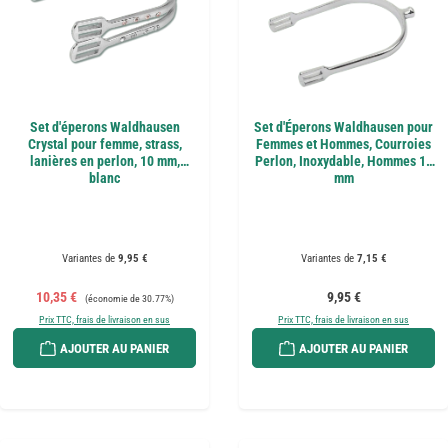
Set d'éperons Waldhausen
Set d'Éperons Waldhausen pour
Crystal pour femme, strass,
Femmes et Hommes, Courroies
lanières en perlon, 10 mm,
Perlon, Inoxydable, Hommes 10
blanc
mm
Variantes de
9,95 €
Variantes de
7,15 €
Prix de vente :
Prix régulier :
Prix régulier :
10,35 €
9,95 €
(économie de 30.77%)
Prix TTC, frais de livraison en sus
Prix TTC, frais de livraison en sus
AJOUTER AU PANIER
AJOUTER AU PANIER