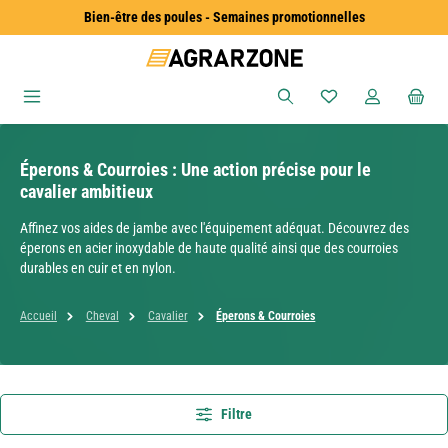
Bien-être des poules - Semaines promotionnelles
Passer au contenu principal
Vous avez 0 articles
Éperons & Courroies : Une action précise pour le
cavalier ambitieux
Affinez vos aides de jambe avec l'équipement adéquat. Découvrez des
éperons en acier inoxydable de haute qualité ainsi que des courroies
durables en cuir et en nylon.
Accueil
Cheval
Cavalier
Éperons & Courroies
Filtre