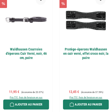
%
%
Waldhausen Courroies
Protège-éperons Waldhausen
d'éperons Cuir Verni, noir, 46
en cuir verni, effet croco noir, la
cm, paire
paire
Prix de vente :
Prix régulier :
Prix de vente :
Prix régulier :
11,95 €
12,45 €
(économie de 20.07%)
(économie de 37.59%)
Prix TTC, frais de livraison en sus
Prix TTC, frais de livraison en sus
AJOUTER AU PANIER
AJOUTER AU PANIER