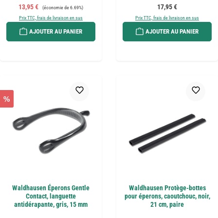
Prix de vente :
Prix régulier :
Prix régulier :
13,95 €
17,95 €
(économie de 6.69%)
Prix TTC, frais de livraison en sus
Prix TTC, frais de livraison en sus
AJOUTER AU PANIER
AJOUTER AU PANIER
%
Waldhausen Éperons Gentle
Waldhausen Protège-bottes
Contact, languette
pour éperons, caoutchouc, noir,
antidérapante, gris, 15 mm
21 cm, paire