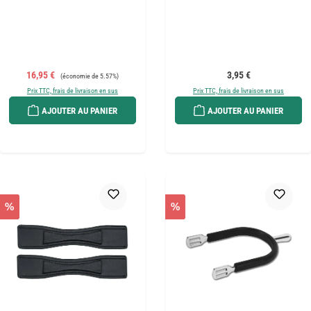
Prix de vente :
Prix régulier :
Prix régulier :
16,95 €
3,95 €
(économie de 5.57%)
Prix TTC, frais de livraison en sus
Prix TTC, frais de livraison en sus
AJOUTER AU PANIER
AJOUTER AU PANIER
%
%