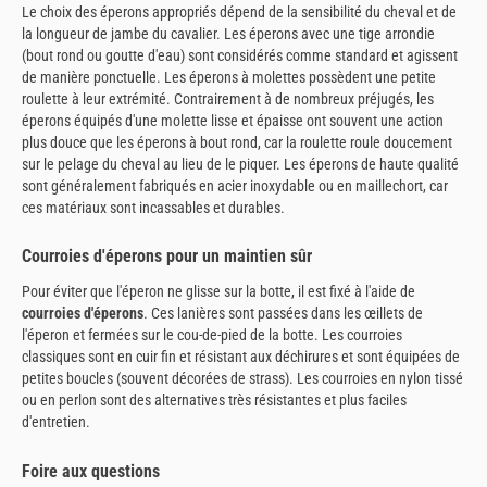
Le choix des éperons appropriés dépend de la sensibilité du cheval et de
la longueur de jambe du cavalier. Les éperons avec une tige arrondie
(bout rond ou goutte d'eau) sont considérés comme standard et agissent
de manière ponctuelle. Les éperons à molettes possèdent une petite
roulette à leur extrémité. Contrairement à de nombreux préjugés, les
éperons équipés d'une molette lisse et épaisse ont souvent une action
plus douce que les éperons à bout rond, car la roulette roule doucement
sur le pelage du cheval au lieu de le piquer. Les éperons de haute qualité
sont généralement fabriqués en acier inoxydable ou en maillechort, car
ces matériaux sont incassables et durables.
Courroies d'éperons pour un maintien sûr
Pour éviter que l'éperon ne glisse sur la botte, il est fixé à l'aide de
courroies d'éperons
. Ces lanières sont passées dans les œillets de
l'éperon et fermées sur le cou-de-pied de la botte. Les courroies
classiques sont en cuir fin et résistant aux déchirures et sont équipées de
petites boucles (souvent décorées de strass). Les courroies en nylon tissé
ou en perlon sont des alternatives très résistantes et plus faciles
d'entretien.
Foire aux questions