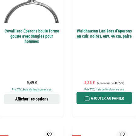
Covalliero Éperons boule forme
Waldhausen Lanières d'éperons
goutte avec sangles pour
en cuir, noires, env. 46 cm, paire
hommes
Prix régulier :
Prix de vente :
Prix régulier :
9,49 €
5,35 €
(économie de 40.22%)
Prix TTC, frais de livraison en sus
Prix TTC, frais de livraison en sus
AJOUTER AU PANIER
Afficher les options