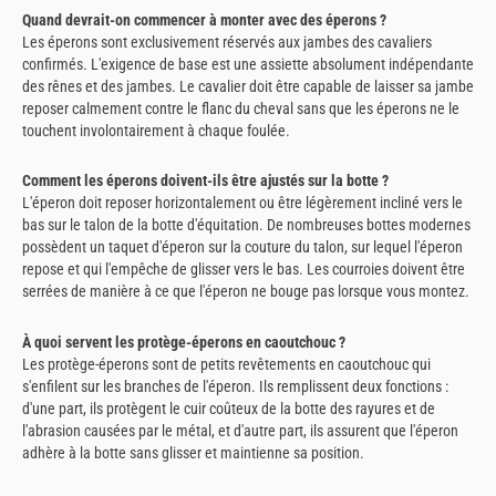
Quand devrait-on commencer à monter avec des éperons ?
Les éperons sont exclusivement réservés aux jambes des cavaliers
confirmés. L'exigence de base est une assiette absolument indépendante
des rênes et des jambes. Le cavalier doit être capable de laisser sa jambe
reposer calmement contre le flanc du cheval sans que les éperons ne le
touchent involontairement à chaque foulée.
Comment les éperons doivent-ils être ajustés sur la botte ?
L'éperon doit reposer horizontalement ou être légèrement incliné vers le
bas sur le talon de la botte d'équitation. De nombreuses bottes modernes
possèdent un taquet d'éperon sur la couture du talon, sur lequel l'éperon
repose et qui l'empêche de glisser vers le bas. Les courroies doivent être
serrées de manière à ce que l'éperon ne bouge pas lorsque vous montez.
À quoi servent les protège-éperons en caoutchouc ?
Les protège-éperons sont de petits revêtements en caoutchouc qui
s'enfilent sur les branches de l'éperon. Ils remplissent deux fonctions :
d'une part, ils protègent le cuir coûteux de la botte des rayures et de
l'abrasion causées par le métal, et d'autre part, ils assurent que l'éperon
adhère à la botte sans glisser et maintienne sa position.