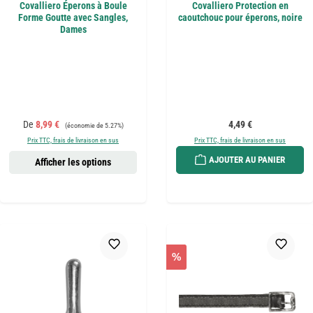
Covalliero Éperons à Boule
Covalliero Protection en
Forme Goutte avec Sangles,
caoutchouc pour éperons, noire
Dames
Prix de vente :
Prix régulier :
Prix régulier :
De
8,99 €
4,49 €
(économie de 5.27%)
Prix TTC, frais de livraison en sus
Prix TTC, frais de livraison en sus
AJOUTER AU PANIER
Afficher les options
%