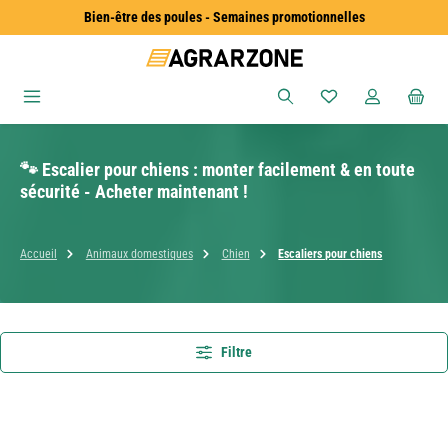
Bien-être des poules - Semaines promotionnelles
Passer au contenu principal
Vous avez 0 articles
🐾 Escalier pour chiens : monter facilement & en toute
sécurité - Acheter maintenant !
Accueil
Animaux domestiques
Chien
Escaliers pour chiens
Filtre