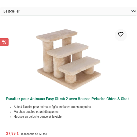
%
Escalier pour Animaux Easy Climb 2 avec Housse Peluche Chien & Chat
Aide à l'accès pour animaux âgés, malades ou en surpoids
Marches stables et antidérapantes
Housse en peluche douce et lavable
Prix de vente :
Prix régulier :
27,99 €
(économie de 12.5%)