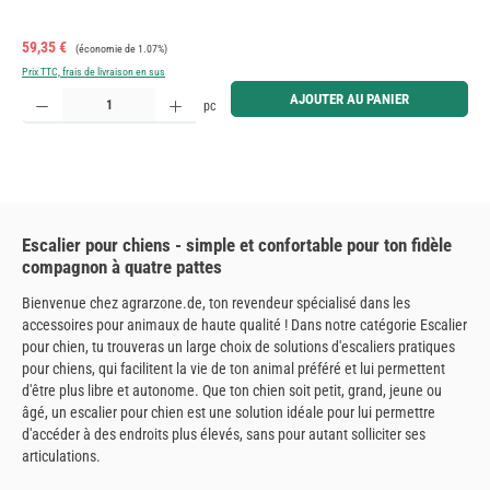
Prix de vente :
Prix régulier :
59,35 €
(économie de 1.07%)
Prix TTC, frais de livraison en sus
Quantité de produit : Entrez la quantité souhaitée ou utilisez les boutons pour augmenter ou diminue
AJOUTER AU PANIER
pc
Escalier pour chiens - simple et confortable pour ton fidèle
compagnon à quatre pattes
Bienvenue chez agrarzone.de, ton revendeur spécialisé dans les
accessoires pour animaux de haute qualité ! Dans notre catégorie Escalier
pour chien, tu trouveras un large choix de solutions d'escaliers pratiques
pour chiens, qui facilitent la vie de ton animal préféré et lui permettent
d'être plus libre et autonome. Que ton chien soit petit, grand, jeune ou
âgé, un escalier pour chien est une solution idéale pour lui permettre
d'accéder à des endroits plus élevés, sans pour autant solliciter ses
articulations.