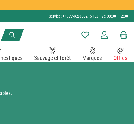
Service:
+4377462858215
| Lu - Ve 08:00 - 12:00
Vous avez 0 articles dans v
mestiques
Sauvage et forêt
Marques
Offres
ables.