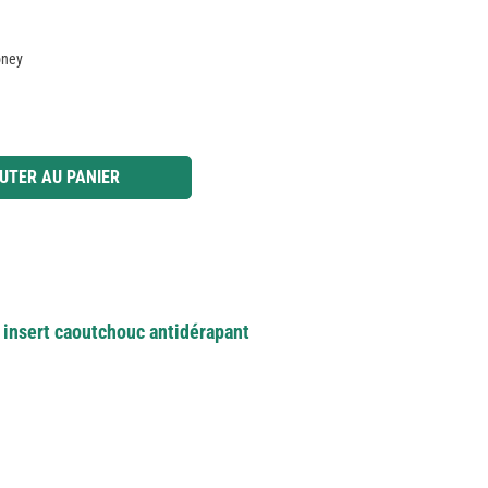
oney
 ou utilisez les boutons pour augmenter ou diminuer la quantité.
UTER AU PANIER
 insert caoutchouc antidérapant