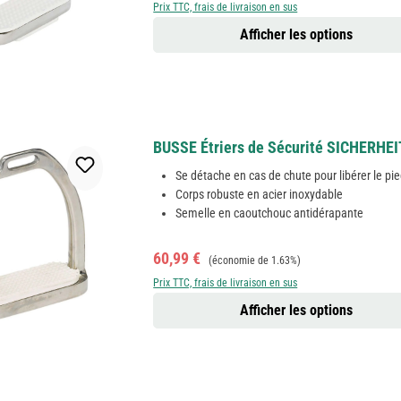
Prix TTC, frais de livraison en sus
Afficher les options
BUSSE Étriers de Sécurité SICHERHEI
Se détache en cas de chute pour libérer le pi
Corps robuste en acier inoxydable
Semelle en caoutchouc antidérapante
Prix de vente :
Prix régulier :
60,99 €
(économie de 1.63%)
Prix TTC, frais de livraison en sus
Afficher les options