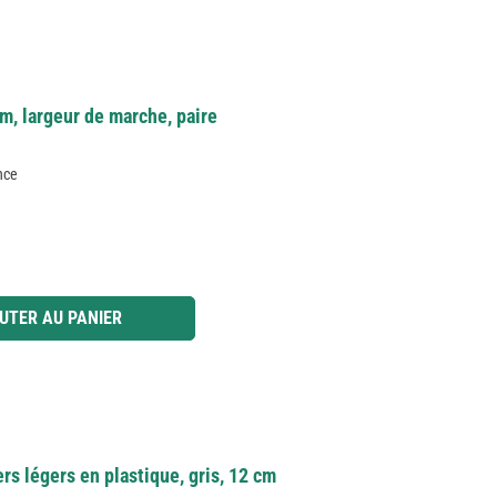
cm, largeur de marche, paire
nce
 ou utilisez les boutons pour augmenter ou diminuer la quantité.
UTER AU PANIER
rs légers en plastique, gris, 12 cm