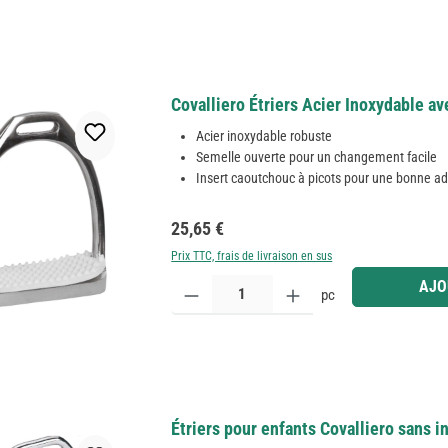
Covalliero Étriers Acier Inoxydable a
Acier inoxydable robuste
Semelle ouverte pour un changement facile
Insert caoutchouc à picots pour une bonne a
Prix régulier :
25,65 €
Prix TTC, frais de livraison en sus
Quantité de produit : Entrez la quantité souhaitée
AJO
pc
Étriers pour enfants Covalliero sans i