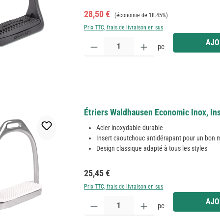
Prix de vente :
Prix régulier :
28,50 €
(économie de 18.45%)
Prix TTC, frais de livraison en sus
Quantité de produit : Entrez la quantité souhaitée
AJO
pc
Étriers Waldhausen Economic Inox, Ins
Acier inoxydable durable
Insert caoutchouc antidérapant pour un bon 
Design classique adapté à tous les styles
Prix régulier :
25,45 €
Prix TTC, frais de livraison en sus
Quantité de produit : Entrez la quantité souhaitée
AJO
pc