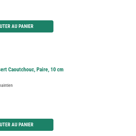
 ou utilisez les boutons pour augmenter ou diminuer la quantité.
UTER AU PANIER
ert Caoutchouc, Paire, 10 cm
maintien
 ou utilisez les boutons pour augmenter ou diminuer la quantité.
UTER AU PANIER