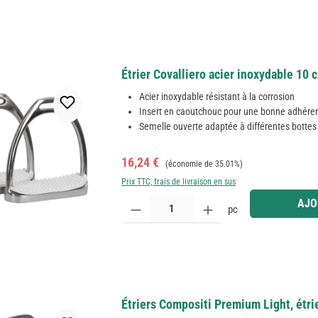
Étrier Covalliero acier inoxydable 10 
Acier inoxydable résistant à la corrosion
Insert en caoutchouc pour une bonne adhére
Semelle ouverte adaptée à différentes bottes
Prix de vente :
Prix régulier :
16,24 €
(économie de 35.01%)
Prix TTC, frais de livraison en sus
Quantité de produit : Entrez la quantité souhaitée
AJO
pc
Étriers Compositi Premium Light, étrie