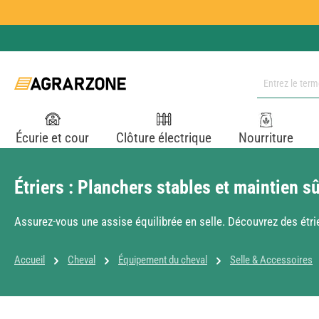
ser au contenu principal
Passer à la recherche
Passer à la navigation principale
Écurie et cour
Clôture électrique
Nourriture
Étriers : Planchers stables et maintien s
Assurez-vous une assise équilibrée en selle. Découvrez des étrie
Accueil
Cheval
Équipement du cheval
Selle & Accessoires