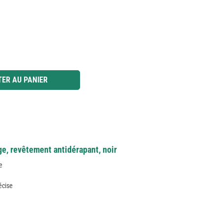
 ou utilisez les boutons pour augmenter ou diminuer la quantité.
ER AU PANIER
ge, revêtement antidérapant, noir
e
écise