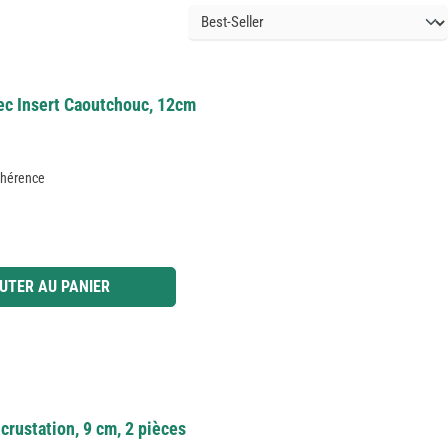
vec Insert Caoutchouc, 12cm
dhérence
 ou utilisez les boutons pour augmenter ou diminuer la quantité.
UTER AU PANIER
ncrustation, 9 cm, 2 pièces