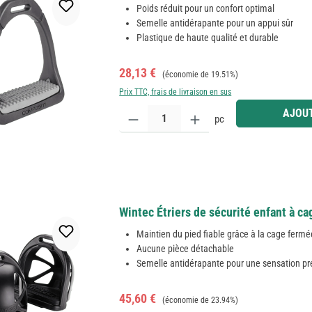
Poids réduit pour un confort optimal
Semelle antidérapante pour un appui sûr
Plastique de haute qualité et durable
Prix de vente :
Prix régulier :
28,13 €
(économie de 19.51%)
Prix TTC, frais de livraison en sus
Quantité de produit : Entrez la quantité souhaitée
AJOUT
pc
Wintec Étriers de sécurité enfant à ca
Maintien du pied fiable grâce à la cage fermé
Aucune pièce détachable
Semelle antidérapante pour une sensation pr
Prix de vente :
Prix régulier :
45,60 €
(économie de 23.94%)