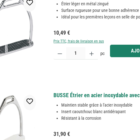
Étrier léger en métal zingué
Surface rugueuse pour une bonne adhérence
Idéal pour les premières leçons en selle de p
Prix régulier :
10,49 €
Prix TTC, frais de livraison en sus
Quantité de produit : Entrez la quantité souhaitée
AJO
pc
BUSSE Étrier en acier inoxydable avec
Maintien stable grâce à l'acier inoxydable
Insert caoutchouc blanc antidérapant
Résistant à la corrosion
Prix régulier :
31,90 €