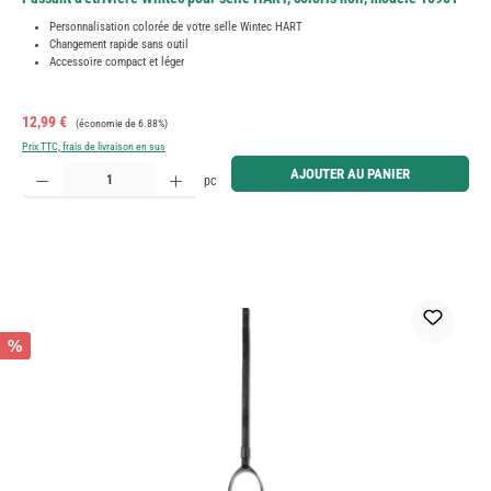
Personnalisation colorée de votre selle Wintec HART
Changement rapide sans outil
Accessoire compact et léger
Prix de vente :
Prix régulier :
12,99 €
(économie de 6.88%)
Prix TTC, frais de livraison en sus
Quantité de produit : Entrez la quantité souhaitée ou utilisez les boutons pour augmenter ou diminue
AJOUTER AU PANIER
pc
%