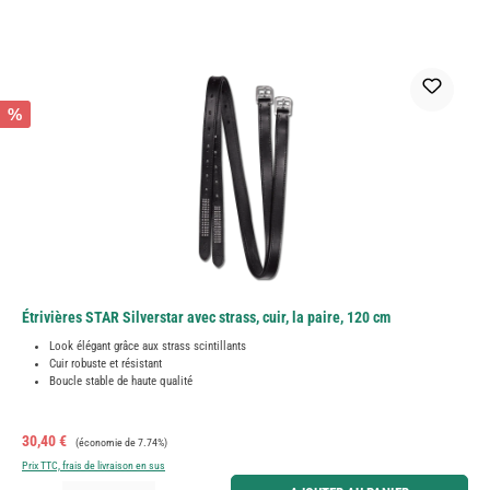
%
Étrivières STAR Silverstar avec strass, cuir, la paire, 120 cm
Look élégant grâce aux strass scintillants
Cuir robuste et résistant
Boucle stable de haute qualité
Prix de vente :
Prix régulier :
30,40 €
(économie de 7.74%)
Prix TTC, frais de livraison en sus
Quantité de produit : Entrez la quantité souhaitée ou utilisez les boutons pour augmenter ou diminue