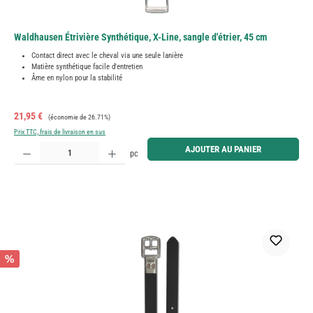
Waldhausen Étrivière Synthétique, X-Line, sangle d'étrier, 45 cm
Contact direct avec le cheval via une seule lanière
Matière synthétique facile d'entretien
Âme en nylon pour la stabilité
Prix de vente :
Prix régulier :
21,95 €
(économie de 26.71%)
Prix TTC, frais de livraison en sus
Quantité de produit : Entrez la quantité souhaitée ou utilisez les boutons pour augmenter ou diminue
AJOUTER AU PANIER
pc
%