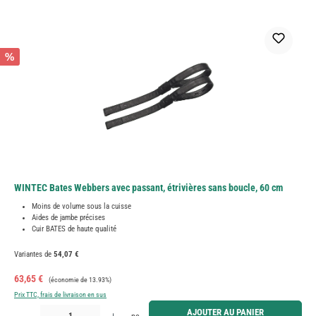
%
WINTEC Bates Webbers avec passant, étrivières sans boucle, 60 cm
Moins de volume sous la cuisse
Aides de jambe précises
Cuir BATES de haute qualité
Variantes de
54,07 €
Prix de vente :
Prix régulier :
63,65 €
(économie de 13.93%)
Prix TTC, frais de livraison en sus
Quantité de produit : Entrez la quantité souhaitée ou utilisez les boutons pour augmenter ou diminue
AJOUTER AU PANIER