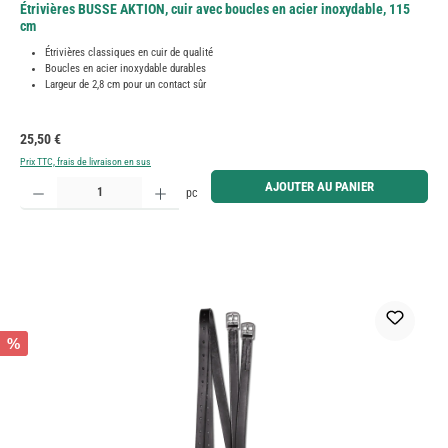
Étrivières BUSSE AKTION, cuir avec boucles en acier inoxydable, 115
cm
Étrivières classiques en cuir de qualité
Boucles en acier inoxydable durables
Largeur de 2,8 cm pour un contact sûr
Prix régulier :
25,50 €
Prix TTC, frais de livraison en sus
Quantité de produit : Entrez la quantité souhaitée ou utilisez les boutons pour augmenter ou diminue
AJOUTER AU PANIER
pc
%