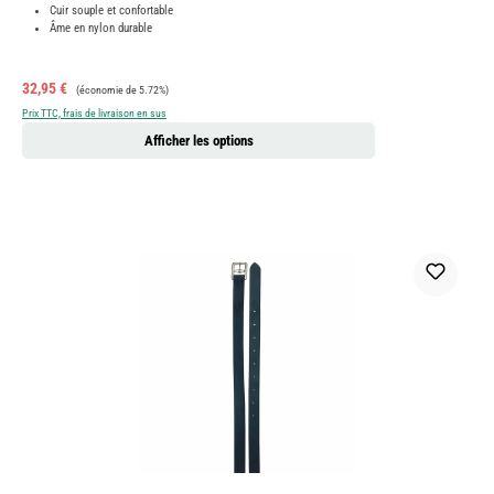
Cuir souple et confortable
Âme en nylon durable
Prix de vente :
Prix régulier :
32,95 €
(économie de 5.72%)
Prix TTC, frais de livraison en sus
Afficher les options