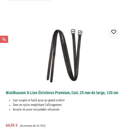
%
Waldhausen X-Line Étrivières Premium, Cuir, 25 mm de large, 120 cm
Cuir souple et huilé pour un grand confort
Âme en nylon empêchant l'allongement
Boucle en acier inoxydable sécurisée
Prix de vente :
Prix régulier :
64,95 €
(économie de 18.76%)