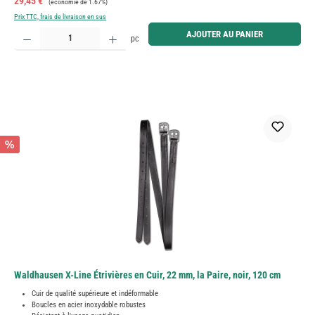
Prix de vente :
29,45 €
(économie de 1.67%)
Prix TTC, frais de livraison en sus
Quantité de produit : Entrez la quantité souhaitée ou utilisez les boutons pour augmenter ou diminue
AJOUTER AU PANIER
pc
%
Waldhausen X-Line Étrivières en Cuir, 22 mm, la Paire, noir, 120 cm
Cuir de qualité supérieure et indéformable
Boucles en acier inoxydable robustes