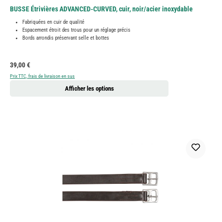
BUSSE Étrivières ADVANCED-CURVED, cuir, noir/acier inoxydable
Fabriquées en cuir de qualité
Espacement étroit des trous pour un réglage précis
Bords arrondis préservant selle et bottes
Prix régulier :
39,00 €
Prix TTC, frais de livraison en sus
Afficher les options