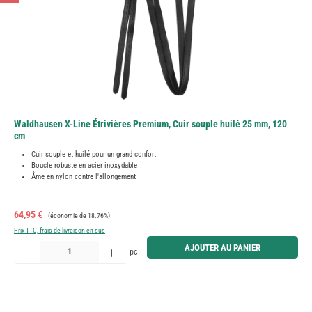
Waldhausen X-Line Étrivières Premium, Cuir souple huilé 25 mm, 120
cm
Cuir souple et huilé pour un grand confort
Boucle robuste en acier inoxydable
Âme en nylon contre l'allongement
Prix de vente :
Prix régulier :
64,95 €
(économie de 18.76%)
Prix TTC, frais de livraison en sus
Quantité de produit : Entrez la quantité souhaitée ou utilisez les boutons pour augmenter ou diminue
AJOUTER AU PANIER
pc