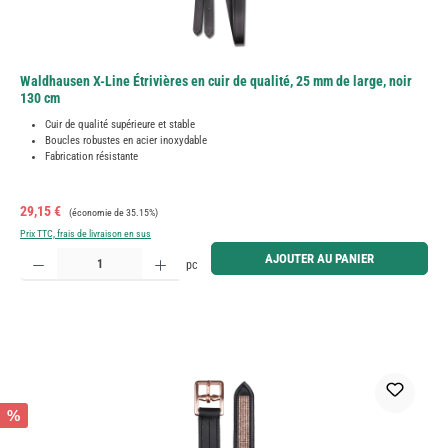
Waldhausen X-Line Étrivières en cuir de qualité, 25 mm de large, noir
130 cm
Cuir de qualité supérieure et stable
Boucles robustes en acier inoxydable
Fabrication résistante
Prix de vente :
Prix régulier :
29,15 €
(économie de 35.15%)
Prix TTC, frais de livraison en sus
Quantité de produit : Entrez la quantité souhaitée ou utilisez les boutons pour augmenter ou diminue
AJOUTER AU PANIER
pc
%