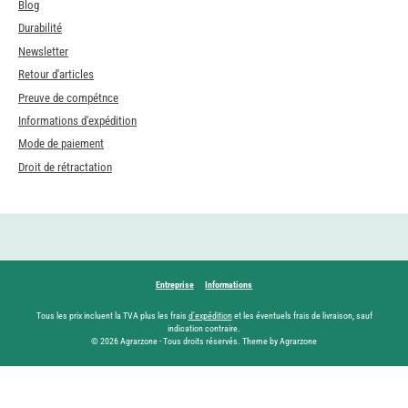
Blog
Durabilité
Newsletter
Retour d'articles
Preuve de compétnce
Informations d'expédition
Mode de paiement
Droit de rétractation
Entreprise
Informations
Tous les prix incluent la TVA plus les frais
d'expédition
et les éventuels frais de livraison, sauf
indication contraire.
© 2026 Agrarzone - Tous droits réservés. Theme by Agrarzone