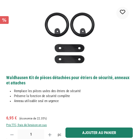
%
Waldhausen Kit de pièces détachées pour étriers de sécurité, anneaux
et attaches
Remplace les pièces usées des étriers de sécurité
Préserve la fonction de sécurité complète
Anneau utilisable seul en urgence
Prix de vente :
Prix régulier :
6,95 €
(économie de 22.35%)
Prix TTC, frais de livraison en sus
Quantité de produit : Entrez la quantité souhaitée ou utilisez les boutons pour augmenter ou diminue
AJOUTER AU PANIER
pc