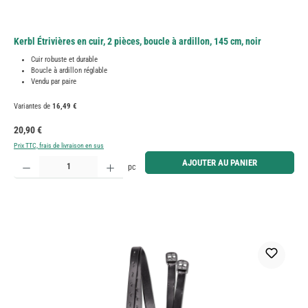
Kerbl Étrivières en cuir, 2 pièces, boucle à ardillon, 145 cm, noir
Cuir robuste et durable
Boucle à ardillon réglable
Vendu par paire
Variantes de
16,49 €
Prix régulier :
20,90 €
Prix TTC, frais de livraison en sus
Quantité de produit : Entrez la quantité souhaitée ou utilisez les boutons pour augmenter ou diminue
AJOUTER AU PANIER
pc