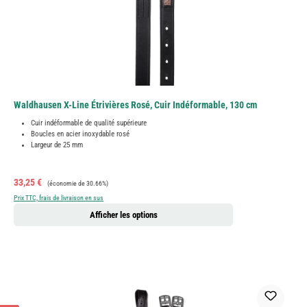
Waldhausen X-Line Étrivières Rosé, Cuir Indéformable, 130 cm
Cuir indéformable de qualité supérieure
Boucles en acier inoxydable rosé
Largeur de 25 mm
Prix de vente :
Prix régulier :
33,25 €
(économie de 30.66%)
Prix TTC, frais de livraison en sus
Afficher les options