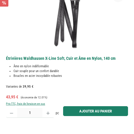
%
Étrivières Waldhausen X-Line Soft, Cuir et Âme en Nylon, 140 cm
Âme en nylon indéformable
Cuir souple pour un confort durable
Boucles en acier inoxydable robustes
Variantes de
39,95 €
Prix de vente :
Prix régulier :
43,95 €
(économie de 12.01%)
Prix TTC, frais de livraison en sus
Quantité de produit : Entrez la quantité souhaitée ou utilisez les boutons pour augmenter ou diminue
AJOUTER AU PANIER
pc