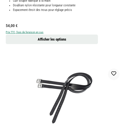
Cuir souple fabriqué à la main
Doublure nylon résistante pour longueur constante
Espacement étroit des trous pour réglage précis
Prix régulier :
54,00 €
Prix TTC, frais de livraison en sus
Afficher les options