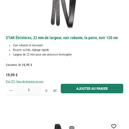
STAR Étrivières, 22 mm de largeur, cuir robuste, la paire, noir 120 cm
Cuir robuste et résistant
Boucle solide, réglage rapide
Largeur de 22 mm pour une pression homogène
Variantes de
16,95 €
Prix régulier :
19,99 €
Prix TTC, frais de livraison en sus
Quantité de produit : Entrez la quantité souhaitée ou utilisez les boutons pour augmenter ou diminue
AJOUTER AU PANIER
pc