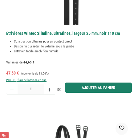
Étrivières Wintec Slimline, ultrafines, largeur 25 mm, noir 110 cm
Construction ultrafine pour un contact direct
Design fin qui réduit le volume sous la jambe
Entretien facile au chiffon humide
Variantes de
44,65 €
Prix de vente :
Prix régulier :
47,50 €
(économie de 13.56%)
Prix TTC, frais de livraison en sus
Quantité de produit : Entrez la quantité souhaitée ou utilisez les boutons pour augmenter ou diminue
AJOUTER AU PANIER
pc
%