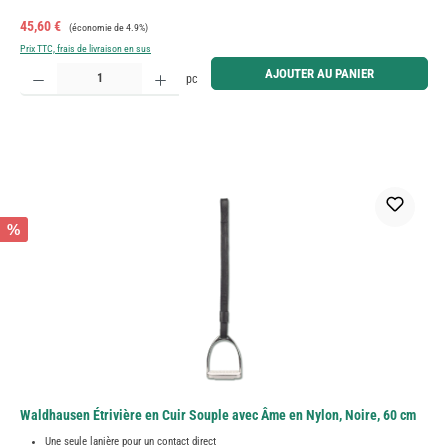
Prix de vente :
Prix régulier :
45,60 €
(économie de 4.9%)
Prix TTC, frais de livraison en sus
Quantité de produit : Entrez la quantité souhaitée ou utilisez les boutons pour augmenter ou diminue
AJOUTER AU PANIER
pc
%
Waldhausen Étrivière en Cuir Souple avec Âme en Nylon, Noire, 60 cm
Une seule lanière pour un contact direct