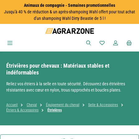
Animaux de compagnie - Semaines promotionnelles
Passer au contenu principal
Jusqu'à 40 % de réduction & un après-shampoing Wahl offert pour tout achat
d'un shampoing Wahl Dirty Beastie de 5 l !
Vous avez 0 articles
Étrivières pour chevaux : Matériaux stables et
indéformables
Reliez vos étriers à la selle en toute sécurité. Découvrez des étrivières
résistantes avec cœur en nylon, trous rapprochés et boucles plates.
Accueil
Cheval
Équipement du cheval
Selle & Accessoires
Étriers & Accessoires
Étrivières