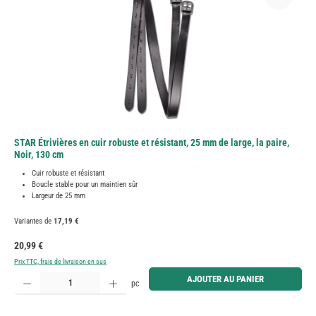
STAR Étrivières en cuir robuste et résistant, 25 mm de large, la paire,
Noir, 130 cm
Cuir robuste et résistant
Boucle stable pour un maintien sûr
Largeur de 25 mm
Variantes de
17,19 €
Prix régulier :
20,99 €
Prix TTC, frais de livraison en sus
Quantité de produit : Entrez la quantité souhaitée ou utilisez les boutons pour augmenter ou diminue
AJOUTER AU PANIER
pc