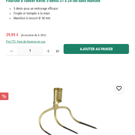
Fourche à fumier Kerbl 5 dents 31 x 24 cm sans manche
5 dents pour un nettoyage efficace
Forgée et trempée à la main
Manchon à ressort Ø 38 mm
Prix de vente :
Prix régulier :
29,95 €
(économie de 6.38%)
Prix TTC, frais de livraison en sus
Quantité de produit : Entrez la quantité souhaitée ou utilisez les boutons pour augmenter ou diminue
AJOUTER AU PANIER
pc
%