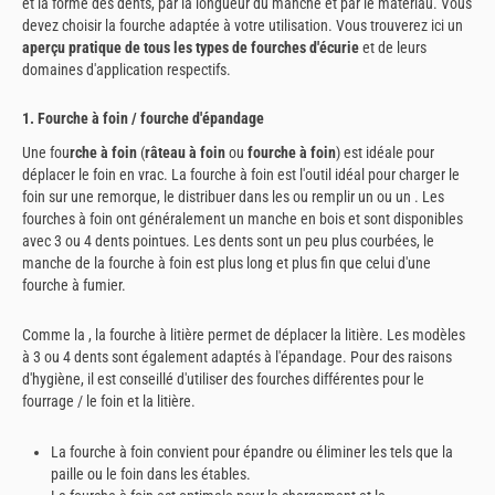
et la forme des dents, par la longueur du manche et par le matériau. Vous
devez choisir la fourche adaptée à votre utilisation. Vous trouverez ici un
aperçu pratique de tous les types de fourches d'écurie
et de leurs
domaines d'application respectifs.
1. Fourche à foin / fourche d'épandage
Une fou
rche à foin
(
râteau à foin
ou
fourche à foin
) est idéale pour
déplacer le foin en vrac. La fourche à foin est l'outil idéal pour charger le
foin sur une remorque, le distribuer dans les ou remplir un ou un . Les
fourches à foin ont généralement un manche en bois et sont disponibles
avec 3 ou 4 dents pointues. Les dents sont un peu plus courbées, le
manche de la fourche à foin est plus long et plus fin que celui d'une
fourche à fumier.
Comme la , la fourche à litière permet de déplacer la litière. Les modèles
à 3 ou 4 dents sont également adaptés à l'épandage. Pour des raisons
d'hygiène, il est conseillé d'utiliser des fourches différentes pour le
fourrage / le foin et la litière.
La fourche à foin convient pour épandre ou éliminer les tels que la
paille ou le foin dans les étables.