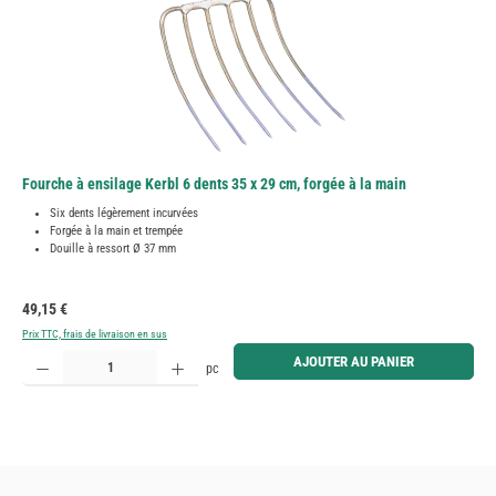
Fourche à ensilage Kerbl 6 dents 35 x 29 cm, forgée à la main
Six dents légèrement incurvées
Forgée à la main et trempée
Douille à ressort Ø 37 mm
Prix régulier :
49,15 €
Prix TTC, frais de livraison en sus
Quantité de produit : Entrez la quantité souhaitée ou utilisez les boutons pour augmenter ou diminue
AJOUTER AU PANIER
pc