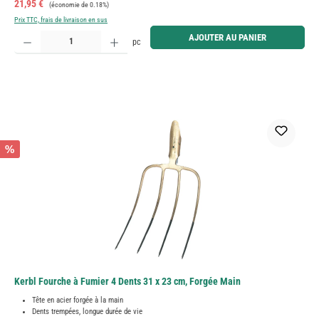
Prix de vente :
Prix régulier :
21,95 €
(économie de 0.18%)
Prix TTC, frais de livraison en sus
Quantité de produit : Entrez la quantité souhaitée ou utilisez les boutons pour augmenter ou diminue
AJOUTER AU PANIER
pc
%
Kerbl Fourche à Fumier 4 Dents 31 x 23 cm, Forgée Main
Tête en acier forgée à la main
Dents trempées, longue durée de vie