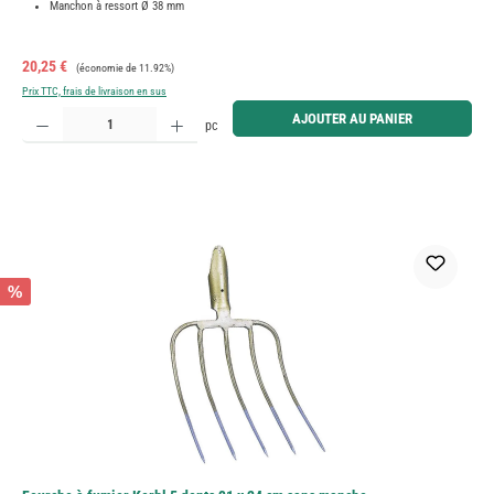
Manchon à ressort Ø 38 mm
Prix de vente :
Prix régulier :
20,25 €
(économie de 11.92%)
Prix TTC, frais de livraison en sus
Quantité de produit : Entrez la quantité souhaitée ou utilisez les boutons pour augmenter ou diminue
AJOUTER AU PANIER
pc
%