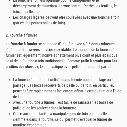
La fourche à foin est optimale pour le chargement et le
déchargement de matériaux en vrac comme l'herbe, les feuilles, le
foin, la paille, etc.
Les charges légères peuvent être soulevées avec une fourche à foin
(par ex. les petites balles de foin).
2. Fourche à fumier
La
fourche à fumier
se compose d'une tête avec 4 à 5 dents robustes
légèrement incurvées en acier inoxydable. Le manche de la fourche à
fumier est légèrement incurvé et nettement plus court et plus épais que
celui de la fourche à foin traditionnelle. Comme
pelle à crottin pour les
crottins des chevaux
, le en plastique avec pelle et râteau est parfait.
La fourche à fumier est utilisée dans l'écurie pour le raclage ou le
paillage. Les boxes recouverts de paille ou de foin, en particulier,
peuvent être rapidement et facilement débarrassés du fumier à l'aide
de la .
Avec une fourche à fumier, il est facile de ramasser les balles de
paille et de les soulever dans la brouette.
Grâce aux dents faciles à manipuler, peu de foin ou de paille
s'emmêle dans la fourche, ce qui permet d'évacuer le fumier de
manière économique.