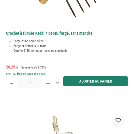
Crochet à fumier Kerbl 4 dents, forgé, sans manche
Forgé d'une seule pièce
Forgé et trempé à la main
Douille Ø 38 mm pour manches standards
Prix de vente :
Prix régulier :
26,25 €
(économie de 2.74%)
Prix TTC, frais de livraison en sus
Quantité de produit : Entrez la quantité souhaitée ou utilisez les boutons pour augmenter ou diminue
AJOUTER AU PANIER
pc