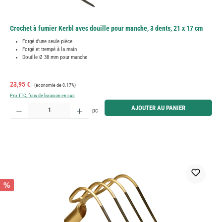
Crochet à fumier Kerbl avec douille pour manche, 3 dents, 21 x 17 cm
Forgé d'une seule pièce
Forgé et trempé à la main
Douille Ø 38 mm pour manche
Prix de vente :
Prix régulier :
23,95 €
(économie de 0.17%)
Prix TTC, frais de livraison en sus
Quantité de produit : Entrez la quantité souhaitée ou utilisez les boutons pour augmenter ou diminue
AJOUTER AU PANIER
pc
%