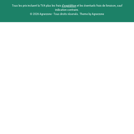
Tous les prix incluent la TVA plus les frais
d'expédition
et les éventuels frais de livraison, sauf
indication contraire.
© 2026 Agrarzone - Tous droits réservés. Theme by Agrarzone