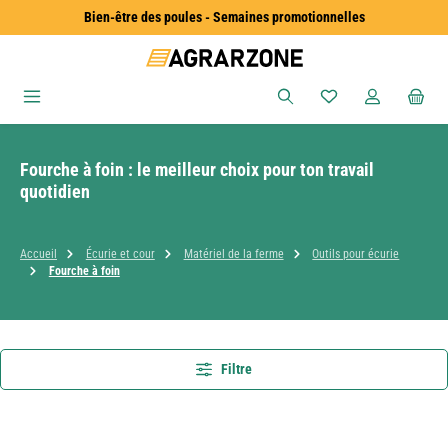
Bien-être des poules - Semaines promotionnelles
Passer au contenu principal
Vous avez 0 articles
Fourche à foin : le meilleur choix pour ton travail
quotidien
Accueil
Écurie et cour
Matériel de la ferme
Outils pour écurie
Fourche à foin
Filtre