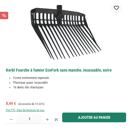
%
Kerbl Fourche à fumier EcoFork sans manche, incassable, noire
Forme entièrement repensée
Plastique quasi incassable
16 dents très élastiques
Prix de vente :
Prix régulier :
8,49 €
(économie de 15.02%)
Prix TTC, frais de livraison en sus
Quantité de produit : Entrez la quantité souhaitée ou utilisez les boutons pour augmenter ou diminue
AJOUTER AU PANIER
pc