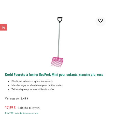
%
Kerbl Fourche à fumier EcoFork Mini pour enfants, manche alu, rose
Plastique robuste et quasi incassable
Manche léger en aluminium pour petites mains
Taille adaptée pour une utilisation sûre
Variantes de
16,49 €
Prix de vente :
Prix régulier :
17,99 €
(économie de 10.01%)
Prix TTC, frais de livraison en sus