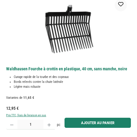
Waldhausen Fourche à crottin en plastique, 40 cm, sans manche, noire
Curage rapide de la tourbe et des copeaux
Bords relevés contre la chute latérale
Légère mais robuste
Variantes de
11,65 €
Prix régulier :
12,95 €
Prix TTC, frais de livraison en sus
Quantité de produit : Entrez la quantité souhaitée ou utilisez les boutons pour augmenter ou diminue
AJOUTER AU PANIER
pc