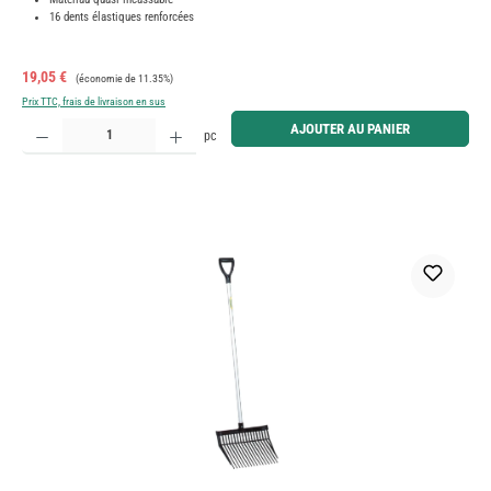
16 dents élastiques renforcées
Prix de vente :
Prix régulier :
19,05 €
(économie de 11.35%)
Prix TTC, frais de livraison en sus
Quantité de produit : Entrez la quantité souhaitée ou utilisez les boutons pour augmenter ou diminue
AJOUTER AU PANIER
pc