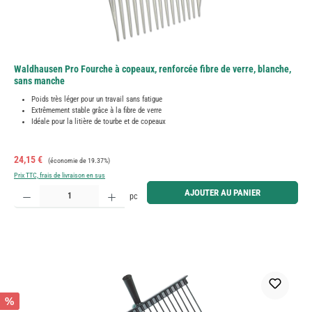
Waldhausen Pro Fourche à copeaux, renforcée fibre de verre, blanche,
sans manche
Poids très léger pour un travail sans fatigue
Extrêmement stable grâce à la fibre de verre
Idéale pour la litière de tourbe et de copeaux
Prix de vente :
Prix régulier :
24,15 €
(économie de 19.37%)
Prix TTC, frais de livraison en sus
Quantité de produit : Entrez la quantité souhaitée ou utilisez les boutons pour augmenter ou diminue
AJOUTER AU PANIER
pc
%