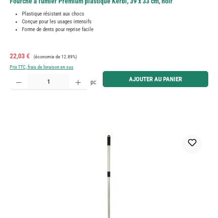
Fourche à fumier Premium plastique Kerbl, 39 x 33 cm, noir
Plastique résistant aux chocs
Conçue pour les usages intensifs
Forme de dents pour reprise facile
Prix de vente :
Prix régulier :
22,03 €
(économie de 12.89%)
Prix TTC, frais de livraison en sus
Quantité de produit : Entrez la quantité souhaitée ou utilisez les boutons pour augmenter ou diminue
AJOUTER AU PANIER
pc