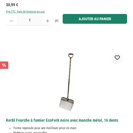
Prix régulier :
30,99 €
Prix TTC, frais de livraison en sus
Quantité de produit : Entrez la quantité souhaitée ou utilisez les boutons pour augmenter ou diminue
AJOUTER AU PANIER
pc
%
Kerbl Fourche à fumier EcoFork noire avec manche métal, 16 dents
Forme repensée pour une meilleure prise en main
Matériau quasi incassable