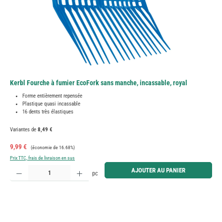
Kerbl Fourche à fumier EcoFork sans manche, incassable, royal
Forme entièrement repensée
Plastique quasi incassable
16 dents très élastiques
Variantes de
8,49 €
Prix de vente :
Prix régulier :
9,99 €
(économie de 16.68%)
Prix TTC, frais de livraison en sus
Quantité de produit : Entrez la quantité souhaitée ou utilisez les boutons pour augmenter ou diminue
AJOUTER AU PANIER
pc