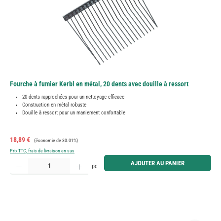
Fourche à fumier Kerbl en métal, 20 dents avec douille à ressort
20 dents rapprochées pour un nettoyage efficace
Construction en métal robuste
Douille à ressort pour un maniement confortable
Prix de vente :
Prix régulier :
18,89 €
(économie de 30.01%)
Prix TTC, frais de livraison en sus
Quantité de produit : Entrez la quantité souhaitée ou utilisez les boutons pour augmenter ou diminue
AJOUTER AU PANIER
pc