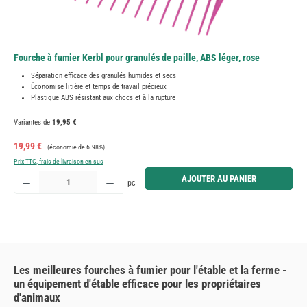
Fourche à fumier Kerbl pour granulés de paille, ABS léger, rose
Séparation efficace des granulés humides et secs
Économise litière et temps de travail précieux
Plastique ABS résistant aux chocs et à la rupture
Variantes de
19,95 €
Prix de vente :
Prix régulier :
19,99 €
(économie de 6.98%)
Prix TTC, frais de livraison en sus
Quantité de produit : Entrez la quantité souhaitée ou utilisez les boutons pour augmenter ou diminue
AJOUTER AU PANIER
pc
Les meilleures fourches à fumier pour l'étable et la ferme -
un équipement d'étable efficace pour les propriétaires
d'animaux