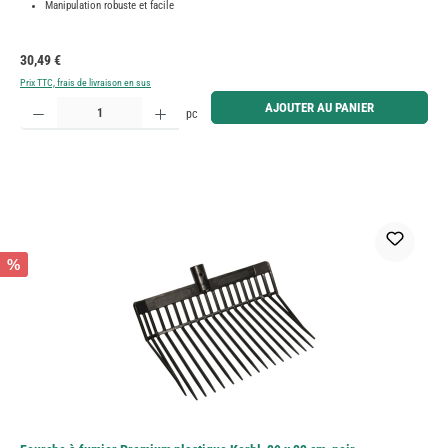
Manipulation robuste et facile
Prix régulier :
30,49 €
Prix TTC, frais de livraison en sus
Quantité de produit : Entrez la quantité souhaitée ou utilisez les boutons pour augmenter ou diminue
AJOUTER AU PANIER
pc
%