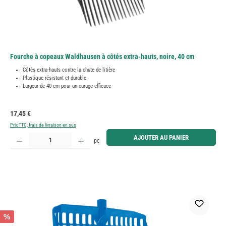
Fourche à copeaux Waldhausen à côtés extra-hauts, noire, 40 cm
Côtés extra-hauts contre la chute de litière
Plastique résistant et durable
Largeur de 40 cm pour un curage efficace
Prix régulier :
17,45 €
Prix TTC, frais de livraison en sus
Quantité de produit : Entrez la quantité souhaitée ou utilisez les boutons pour augmenter ou diminue
AJOUTER AU PANIER
pc
%