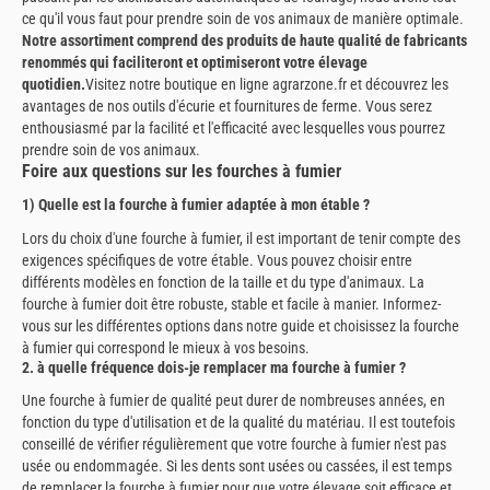
ce qu'il vous faut pour prendre soin de vos animaux de manière optimale.
Notre assortiment comprend des produits de haute qualité de fabricants
renommés qui faciliteront et optimiseront votre élevage
quotidien.
Visitez notre boutique en ligne agrarzone.fr et découvrez les
avantages de nos outils d'écurie et fournitures de ferme. Vous serez
enthousiasmé par la facilité et l'efficacité avec lesquelles vous pourrez
prendre soin de vos animaux.
Foire aux questions sur les fourches à fumier
1) Quelle est la fourche à fumier adaptée à mon étable ?
Lors du choix d'une fourche à fumier, il est important de tenir compte des
exigences spécifiques de votre étable. Vous pouvez choisir entre
différents modèles en fonction de la taille et du type d'animaux. La
fourche à fumier doit être robuste, stable et facile à manier. Informez-
vous sur les différentes options dans notre guide et choisissez la fourche
à fumier qui correspond le mieux à vos besoins.
2. à quelle fréquence dois-je remplacer ma fourche à fumier ?
Une fourche à fumier de qualité peut durer de nombreuses années, en
fonction du type d'utilisation et de la qualité du matériau. Il est toutefois
conseillé de vérifier régulièrement que votre fourche à fumier n'est pas
usée ou endommagée. Si les dents sont usées ou cassées, il est temps
de remplacer la fourche à fumier pour que votre élevage soit efficace et