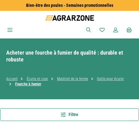
Bien-être des poules - Semaines promotionnelles
Passer au contenu principal
Vous avez 0 articles
Acheter une fourche à fumier de qualité : durable et
robuste
Accueil
Écurie et cour
Matériel de la ferme
Outils pour écurie
Fourche à fumier
Filtre