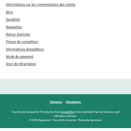
Informations sur les commentaires des clients
Blog
Durabilité
Newsletter
Retour d'articles
Preuve de compétnce
Informations d'expédition
Mode de paiement
Droit de rétractation
Entreprise
Informations
Tous les prix incluent la TVA plus les frais
d'expédition
et les éventuels frais de livraison, sauf
indication contraire.
© 2026 Agrarzone - Tous droits réservés. Theme by Agrarzone