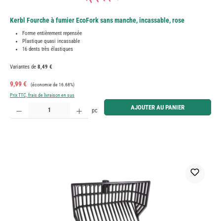
Kerbl Fourche à fumier EcoFork sans manche, incassable, rose
Forme entièrement repensée
Plastique quasi incassable
16 dents très élastiques
Variantes de
8,49 €
Prix de vente :
Prix régulier :
9,99 €
(économie de 16.68%)
Prix TTC, frais de livraison en sus
Quantité de produit : Entrez la quantité souhaitée ou utilisez les boutons pour augmenter ou diminue
AJOUTER AU PANIER
pc