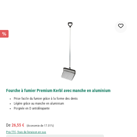
%
Fourche à fumier Premium Kerbl avec manche en aluminium
Prise facile du fumier grâce à la forme des dents
Légère grâce au manche en aluminium
Poignée en D antidérapante
Prix de vente :
Prix régulier :
De
26,55 €
(économie de 17.01%)
Prix TTC, frais de livraison en sus