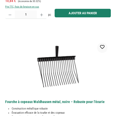
Prix de vente :
10,84 €
(économie de 30.02%)
Prix TTC, frais de livraison en sus
Quantité de produit : Entrez la quantité souhaitée ou utilisez les boutons pour augmenter ou diminue
AJOUTER AU PANIER
pc
Fourche à copeaux Waldhausen métal, noire – Robuste pour l'écurie
Construction métallique robuste
Évacuation efficace de la tourbe et des copeaux