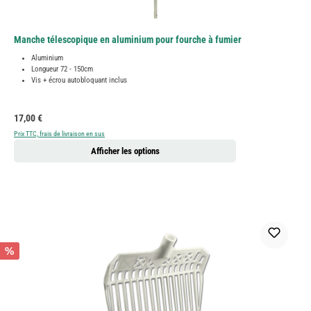
Manche télescopique en aluminium pour fourche à fumier
Aluminium
Longueur 72 - 150cm
Vis + écrou autobloquant inclus
Prix régulier :
17,00 €
Prix TTC, frais de livraison en sus
Afficher les options
%