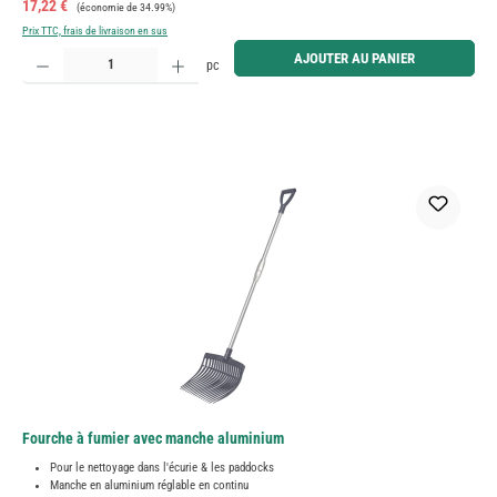
Prix de vente :
Prix régulier :
17,22 €
(économie de 34.99%)
Prix TTC, frais de livraison en sus
Quantité de produit : Entrez la quantité souhaitée ou utilisez les boutons pour augmenter ou diminue
AJOUTER AU PANIER
pc
Fourche à fumier avec manche aluminium
Pour le nettoyage dans l'écurie & les paddocks
Manche en aluminium réglable en continu