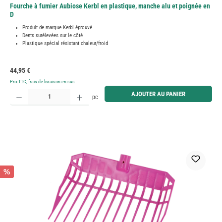
Fourche à fumier Aubiose Kerbl en plastique, manche alu et poignée en
D
Produit de marque Kerbl éprouvé
Dents surélevées sur le côté
Plastique spécial résistant chaleur/froid
Prix régulier :
44,95 €
Prix TTC, frais de livraison en sus
Quantité de produit : Entrez la quantité souhaitée ou utilisez les boutons pour augmenter ou diminue
AJOUTER AU PANIER
pc
%