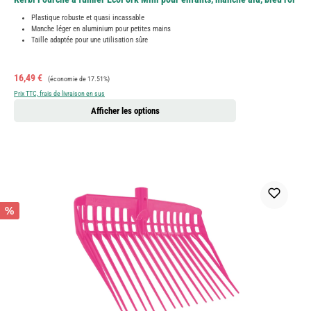
Plastique robuste et quasi incassable
Manche léger en aluminium pour petites mains
Taille adaptée pour une utilisation sûre
Prix de vente :
Prix régulier :
16,49 €
(économie de 17.51%)
Prix TTC, frais de livraison en sus
Afficher les options
%