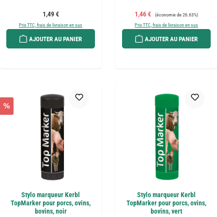
Prix régulier :
Prix de vente :
Prix régulier :
1,49 €
1,46 €
(économie de 26.63%)
Prix TTC, frais de livraison en sus
Prix TTC, frais de livraison en sus
AJOUTER AU PANIER
AJOUTER AU PANIER
%
Stylo marqueur Kerbl
Stylo marqueur Kerbl
TopMarker pour porcs, ovins,
TopMarker pour porcs, ovins,
bovins, noir
bovins, vert