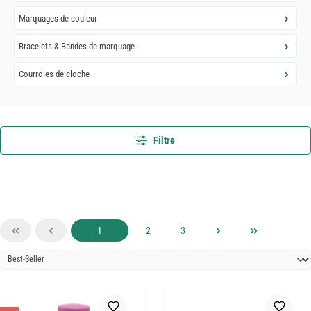
Marquages de couleur
Bracelets & Bandes de marquage
Courroies de cloche
Filtre
Page
Page
Page
1
2
3