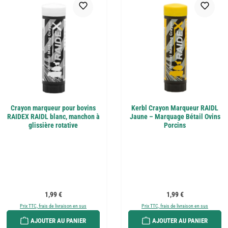
Crayon marqueur pour bovins
Kerbl Crayon Marqueur RAIDL
RAIDEX RAIDL blanc, manchon à
Jaune – Marquage Bétail Ovins
glissière rotative
Porcins
Prix régulier :
Prix régulier :
1,99 €
1,99 €
Prix TTC, frais de livraison en sus
Prix TTC, frais de livraison en sus
AJOUTER AU PANIER
AJOUTER AU PANIER