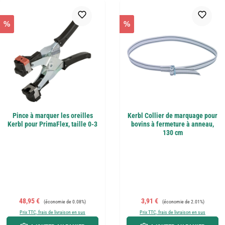
%
%
Pince à marquer les oreilles
Kerbl Collier de marquage pour
Kerbl pour PrimaFlex, taille 0-3
bovins à fermeture à anneau,
130 cm
Prix de vente :
Prix régulier :
Prix de vente :
Prix régulier :
48,95 €
3,91 €
(économie de 0.08%)
(économie de 2.01%)
Prix TTC, frais de livraison en sus
Prix TTC, frais de livraison en sus