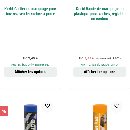
Kerbl Collier de marquage pour
Kerbl Bande de marquage en
bovins avec fermeture à pince
plastique pour vaches, réglable
en continu
Prix régulier :
Prix de vente :
Prix régulier :
De
5,49 €
De
2,22 €
(économie de 3.06%)
Prix TTC, frais de livraison en sus
Prix TTC, frais de livraison en sus
Afficher les options
Afficher les options
%