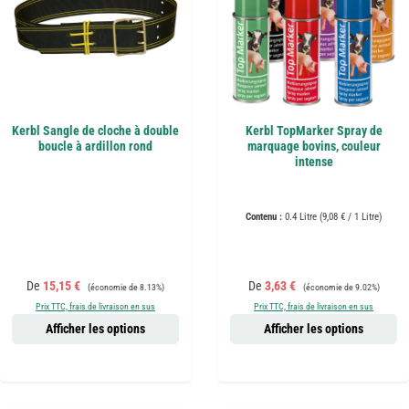
Kerbl Sangle de cloche à double
Kerbl TopMarker Spray de
boucle à ardillon rond
marquage bovins, couleur
intense
Contenu :
0.4 Litre
(9,08 € / 1 Litre)
Prix de vente :
Prix régulier :
Prix de vente :
Prix régulier :
De
15,15 €
De
3,63 €
(économie de 8.13%)
(économie de 9.02%)
Prix TTC, frais de livraison en sus
Prix TTC, frais de livraison en sus
Afficher les options
Afficher les options