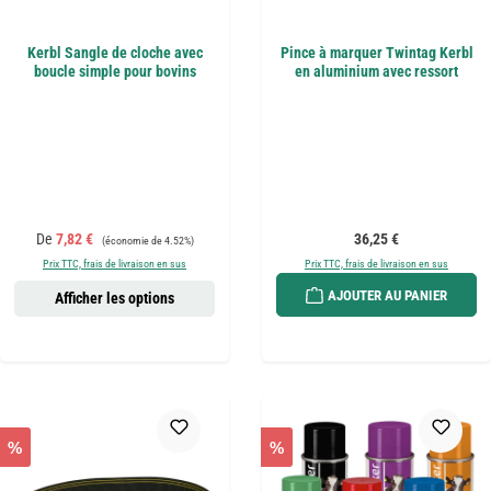
Kerbl Sangle de cloche avec
Pince à marquer Twintag Kerbl
boucle simple pour bovins
en aluminium avec ressort
Prix de vente :
Prix régulier :
Prix régulier :
De
7,82 €
36,25 €
(économie de 4.52%)
Prix TTC, frais de livraison en sus
Prix TTC, frais de livraison en sus
AJOUTER AU PANIER
Afficher les options
%
%