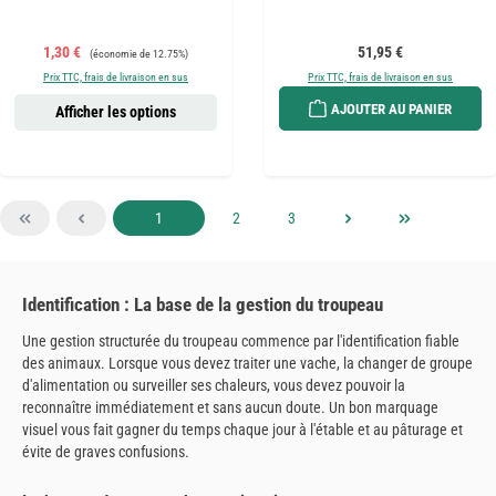
Prix de vente :
Prix régulier :
Prix régulier :
1,30 €
51,95 €
(économie de 12.75%)
Prix TTC, frais de livraison en sus
Prix TTC, frais de livraison en sus
AJOUTER AU PANIER
Afficher les options
Page
Page
Page
1
2
3
Identification : La base de la gestion du troupeau
Une gestion structurée du troupeau commence par l'identification fiable
des animaux. Lorsque vous devez traiter une vache, la changer de groupe
d'alimentation ou surveiller ses chaleurs, vous devez pouvoir la
reconnaître immédiatement et sans aucun doute. Un bon marquage
visuel vous fait gagner du temps chaque jour à l'étable et au pâturage et
évite de graves confusions.