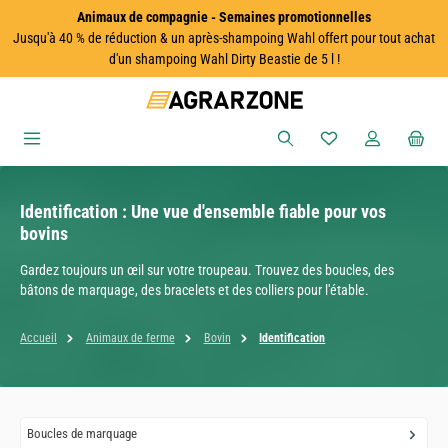
Animaux de compagnie - Semaines promotionnelles
Passer au contenu principal
Jusqu'à 40 % de réduction & un après-shampoing Wahl offert pour tout achat
d'un shampoing Wahl Dirty Beastie de 5 l !
Vous avez 0 articles
Identification : Une vue d'ensemble fiable pour vos
bovins
Gardez toujours un œil sur votre troupeau. Trouvez des boucles, des
bâtons de marquage, des bracelets et des colliers pour l'étable.
Accueil
Animaux de ferme
Bovin
Identification
Boucles de marquage