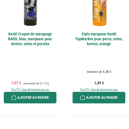
Kerbl Crayon de marquage
Stylo marqueur Kerbl
RAIDL bleu, marqueur pour
TopMarker pour porcs, ovins,
bovins, ovins et porcins
bovins, orange
Variantes de
1,30 €
Prix de vente :
Prix régulier :
Prix régulier :
1,57 €
1,49 €
(économie de 21.11%)
Prix TTC, frais de livraison en sus
Prix TTC, frais de livraison en sus
AJOUTER AU PANIER
AJOUTER AU PANIER