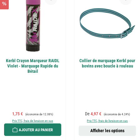
%
Kerbl Crayon Marqueur RAIDL
Collier de marquage Kerbl pour
Violet - Marquage Rapide du
bovins avec boucle à rouleau
Bétail
Prix de vente :
Prix régulier :
Prix de vente :
Prix régulier :
1,75 €
De
4,97 €
(économie de 12.06%)
(économie de 4.24%)
Prix TTC, frais de livraison en sus
Prix TTC, frais de livraison en sus
AJOUTER AU PANIER
Afficher les options