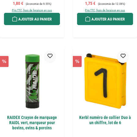
Prix de vente :
Prix régulier :
Prix de vente :
Prix régulier :
1,80 €
1,75 €
(économie de 9.55%)
(économie de 12.06%)
Prix TTC, frais de livraison en sus
Prix TTC, frais de livraison en sus
AJOUTER AU PANIER
AJOUTER AU PANIER
%
%
RAIDEX Crayon de marquage
Kerbl numéro de collier Duo à
RAIDL vert, marqueur pour
un chiffre, lot de 6
bovins, ovins & porcins