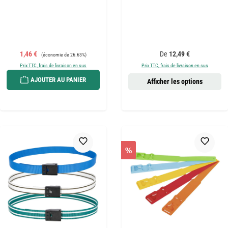
Prix de vente :
Prix régulier :
Prix régulier :
1,46 €
De
12,49 €
(économie de 26.63%)
Prix TTC, frais de livraison en sus
Prix TTC, frais de livraison en sus
AJOUTER AU PANIER
Afficher les options
%