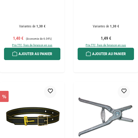
Variantes de
1,30 €
Variantes de
1,30 €
Prix de vente :
Prix régulier :
Prix régulier :
1,40 €
1,49 €
(économie de 6.04%)
Prix TTC, frais de livraison en sus
Prix TTC, frais de livraison en sus
AJOUTER AU PANIER
AJOUTER AU PANIER
%