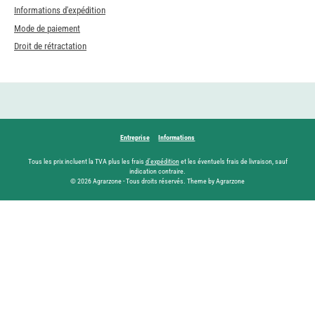
Informations d'expédition
Mode de paiement
Droit de rétractation
Entreprise
Informations
Tous les prix incluent la TVA plus les frais
d'expédition
et les éventuels frais de livraison, sauf
indication contraire.
© 2026 Agrarzone - Tous droits réservés. Theme by Agrarzone