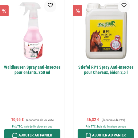
%
%
Waldhausen Spray anti-insectes
Stiefel RP1 Spray Anti-Insectes
pour enfants, 350 ml
pour Chevaux, bidon 2,5 l
Prix de vente :
Prix régulier :
Prix de vente :
Prix régulier :
10,95 €
46,32 €
(économie de 26.76%)
(économie de 24%)
Prix TTC, frais de livraison en sus
Prix TTC, frais de livraison en sus
AJOUTER AU PANIER
AJOUTER AU PANIER