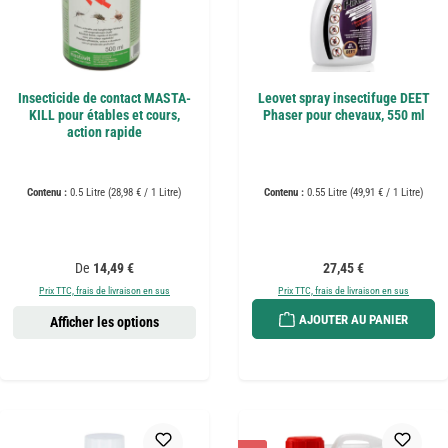
Insecticide de contact MASTA-
Leovet spray insectifuge DEET
KILL pour étables et cours,
Phaser pour chevaux, 550 ml
action rapide
Contenu :
0.5 Litre
(28,98 € / 1 Litre)
Contenu :
0.55 Litre
(49,91 € / 1 Litre)
Prix régulier :
Prix régulier :
De
14,49 €
27,45 €
Prix TTC, frais de livraison en sus
Prix TTC, frais de livraison en sus
AJOUTER AU PANIER
Afficher les options