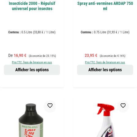
Insecticide 2000 - Répulsif
Spray anti-vermines ARDAP 750
universel pour insectes
ml
Contenu :
0.5 Litre
(33,80 € / 1 Litre)
Contenu :
0.75 Litre
(31,93 € / 1 Litre)
Prix de vente :
Prix régulier :
Prix de vente :
Prix régulier :
De
16,90 €
23,95 €
(économie de 23.15%)
(économie de 4.16%)
Prix TTC, frais de livraison en sus
Prix TTC, frais de livraison en sus
Afficher les options
Afficher les options