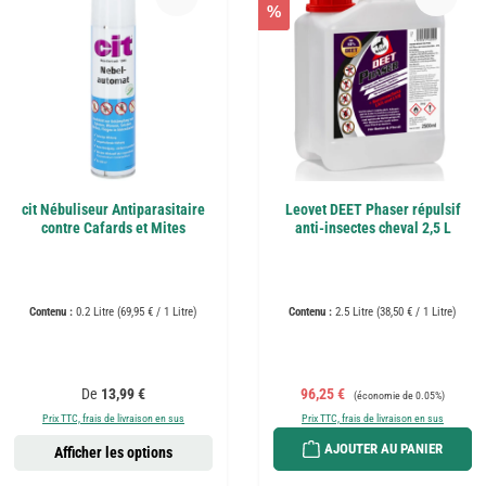
%
cit Nébuliseur Antiparasitaire
Leovet DEET Phaser répulsif
contre Cafards et Mites
anti-insectes cheval 2,5 L
Contenu :
0.2 Litre
(69,95 € / 1 Litre)
Contenu :
2.5 Litre
(38,50 € / 1 Litre)
Prix régulier :
Prix de vente :
Prix régulier :
De
13,99 €
96,25 €
(économie de 0.05%)
Prix TTC, frais de livraison en sus
Prix TTC, frais de livraison en sus
AJOUTER AU PANIER
Afficher les options