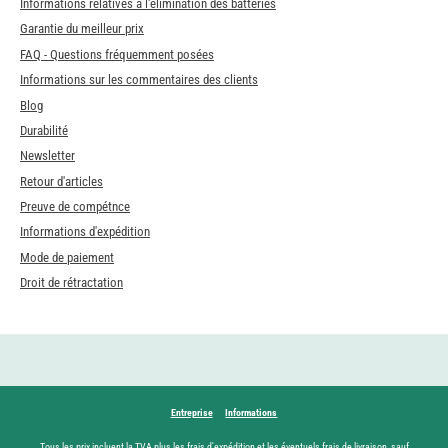
Informations relatives à l'élimination des batteries
Garantie du meilleur prix
FAQ - Questions fréquemment posées
Informations sur les commentaires des clients
Blog
Durabilité
Newsletter
Retour d'articles
Preuve de compétnce
Informations d'expédition
Mode de paiement
Droit de rétractation
Entreprise
Informations
Tous les prix incluent la TVA plus les frais
d'expédition
et les éventuels frais de livraison, sauf