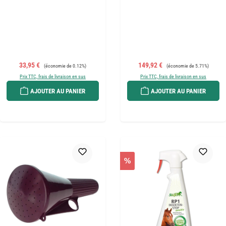
Prix de vente :
Prix régulier :
Prix de vente :
Prix régulier :
33,95 €
149,92 €
(économie de 0.12%)
(économie de 5.71%)
Prix TTC, frais de livraison en sus
Prix TTC, frais de livraison en sus
AJOUTER AU PANIER
AJOUTER AU PANIER
%