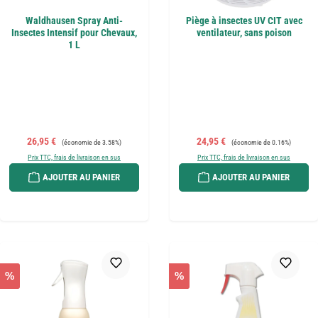
Waldhausen Spray Anti-
Piège à insectes UV CIT avec
Insectes Intensif pour Chevaux,
ventilateur, sans poison
1 L
Prix de vente :
Prix régulier :
Prix de vente :
Prix régulier :
26,95 €
24,95 €
(économie de 3.58%)
(économie de 0.16%)
Prix TTC, frais de livraison en sus
Prix TTC, frais de livraison en sus
AJOUTER AU PANIER
AJOUTER AU PANIER
%
%