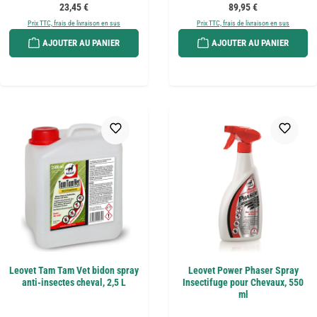
Prix régulier :
Prix régulier :
23,45 €
89,95 €
Prix TTC, frais de livraison en sus
Prix TTC, frais de livraison en sus
AJOUTER AU PANIER
AJOUTER AU PANIER
Leovet Tam Tam Vet bidon spray
Leovet Power Phaser Spray
anti-insectes cheval, 2,5 L
Insectifuge pour Chevaux, 550
ml