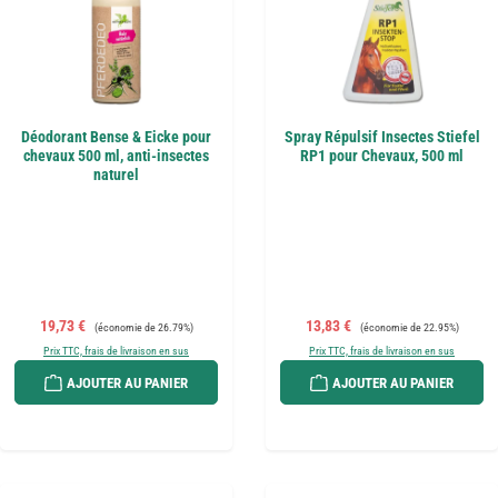
Déodorant Bense & Eicke pour
Spray Répulsif Insectes Stiefel
chevaux 500 ml, anti-insectes
RP1 pour Chevaux, 500 ml
naturel
Prix de vente :
Prix régulier :
Prix de vente :
Prix régulier :
19,73 €
13,83 €
(économie de 26.79%)
(économie de 22.95%)
Prix TTC, frais de livraison en sus
Prix TTC, frais de livraison en sus
AJOUTER AU PANIER
AJOUTER AU PANIER