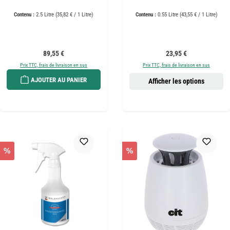
Contenu :
2.5 Litre
(35,82 € / 1 Litre)
Contenu :
0.55 Litre
(43,55 € / 1 Litre)
Prix régulier :
Prix régulier :
89,55 €
23,95 €
Prix TTC, frais de livraison en sus
Prix TTC, frais de livraison en sus
AJOUTER AU PANIER
Afficher les options
%
%