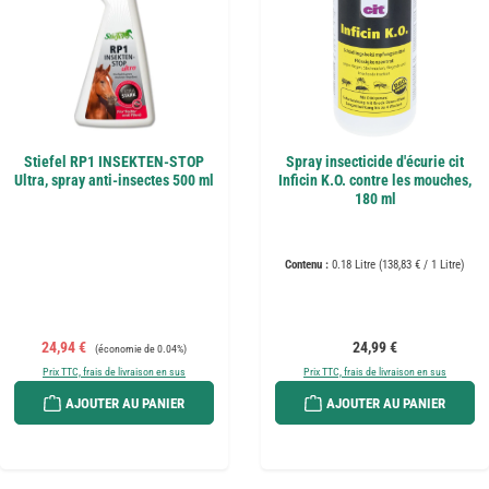
Stiefel RP1 INSEKTEN-STOP
Spray insecticide d'écurie cit
Ultra, spray anti-insectes 500 ml
Inficin K.O. contre les mouches,
180 ml
Contenu :
0.18 Litre
(138,83 € / 1 Litre)
Prix de vente :
Prix régulier :
Prix régulier :
24,94 €
24,99 €
(économie de 0.04%)
Prix TTC, frais de livraison en sus
Prix TTC, frais de livraison en sus
AJOUTER AU PANIER
AJOUTER AU PANIER