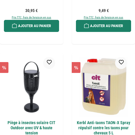
Prix régulier :
Prix régulier :
30,95 €
9,49 €
Prix TTC, frais de livraison en sus
Prix TTC, frais de livraison en sus
AJOUTER AU PANIER
AJOUTER AU PANIER
%
%
Piège à insectes solaire CIT
Kerbl Anti-taons TAON-X Spray
Outdoor avec UV & haute
répulsif contre les taons pour
tension
chevaux 5 L