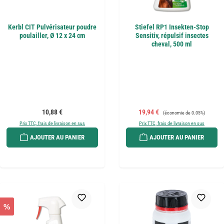
Kerbl CIT Pulvérisateur poudre
Stiefel RP1 Insekten-Stop
poulailler, Ø 12 x 24 cm
Sensitiv, répulsif insectes
cheval, 500 ml
Prix régulier :
Prix de vente :
Prix régulier :
10,88 €
19,94 €
(économie de 0.05%)
Prix TTC, frais de livraison en sus
Prix TTC, frais de livraison en sus
AJOUTER AU PANIER
AJOUTER AU PANIER
%