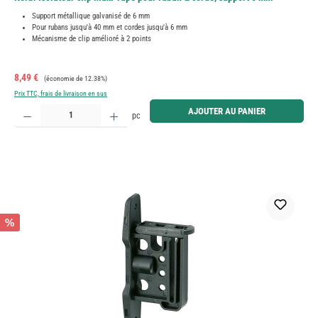
Support métallique galvanisé de 6 mm
Pour rubans jusqu'à 40 mm et cordes jusqu'à 6 mm
Mécanisme de clip amélioré à 2 points
Prix de vente :
Prix régulier :
8,49 €
(économie de 12.38%)
Prix TTC, frais de livraison en sus
Quantité de produit : Entrez la quantité souhaitée ou utilisez les boutons pour augmenter ou diminue
AJOUTER AU PANIER
pc
%