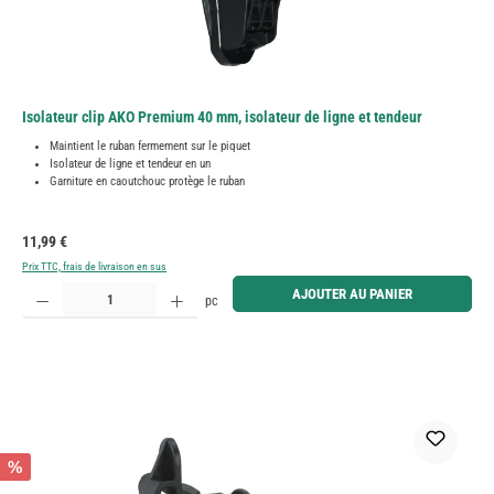
Isolateur clip AKO Premium 40 mm, isolateur de ligne et tendeur
Maintient le ruban fermement sur le piquet
Isolateur de ligne et tendeur en un
Garniture en caoutchouc protège le ruban
Prix régulier :
11,99 €
Prix TTC, frais de livraison en sus
Quantité de produit : Entrez la quantité souhaitée ou utilisez les boutons pour augmenter ou diminue
AJOUTER AU PANIER
pc
%