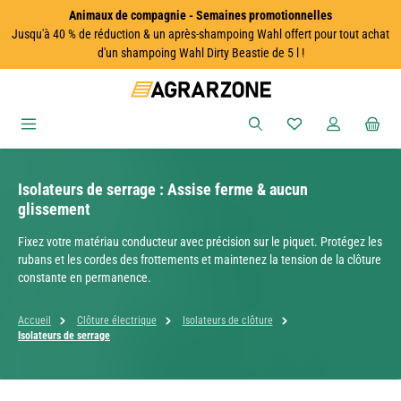
Animaux de compagnie - Semaines promotionnelles
Passer au contenu principal
Jusqu'à 40 % de réduction & un après-shampoing Wahl offert pour tout achat
d'un shampoing Wahl Dirty Beastie de 5 l !
Vous avez 0 articles
Isolateurs de serrage : Assise ferme & aucun
glissement
Fixez votre matériau conducteur avec précision sur le piquet. Protégez les
rubans et les cordes des frottements et maintenez la tension de la clôture
constante en permanence.
Accueil
Clôture électrique
Isolateurs de clôture
Isolateurs de serrage