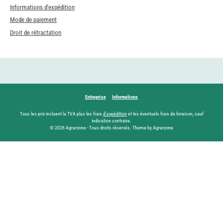
Informations d'expédition
Mode de paiement
Droit de rétractation
Entreprise
Informations
Tous les prix incluent la TVA plus les frais
d'expédition
et les éventuels frais de livraison, sauf
indication contraire.
© 2026 Agrarzone - Tous droits réservés. Theme by Agrarzone