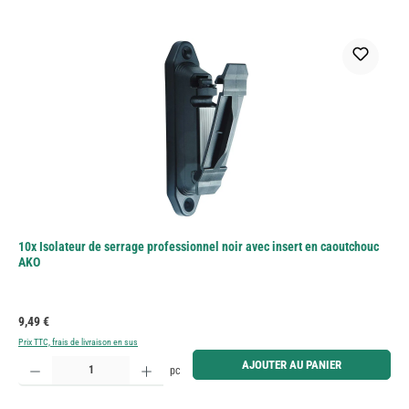
10x Isolateur de serrage professionnel noir avec insert en caoutchouc
AKO
Prix régulier :
9,49 €
Prix TTC, frais de livraison en sus
Quantité de produit : Entrez la quantité souhaitée ou utilisez les boutons pour augmenter ou diminue
AJOUTER AU PANIER
pc