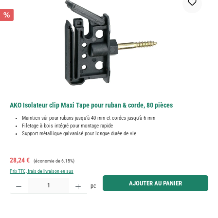
%
AKO Isolateur clip Maxi Tape pour ruban & corde, 80 pièces
Maintien sûr pour rubans jusqu'à 40 mm et cordes jusqu'à 6 mm
Filetage à bois intégré pour montage rapide
Support métallique galvanisé pour longue durée de vie
Prix de vente :
Prix régulier :
28,24 €
(économie de 6.15%)
Prix TTC, frais de livraison en sus
Quantité de produit : Entrez la quantité souhaitée ou utilisez les boutons pour augmenter ou diminue
AJOUTER AU PANIER
pc