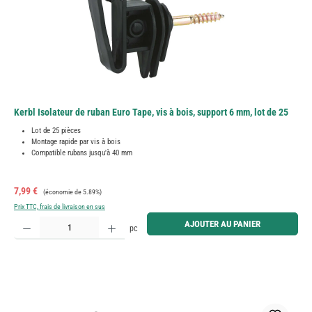
Kerbl Isolateur de ruban Euro Tape, vis à bois, support 6 mm, lot de 25
Lot de 25 pièces
Montage rapide par vis à bois
Compatible rubans jusqu'à 40 mm
Prix de vente :
Prix régulier :
7,99 €
(économie de 5.89%)
Prix TTC, frais de livraison en sus
Quantité de produit : Entrez la quantité souhaitée ou utilisez les boutons pour augmenter ou diminue
AJOUTER AU PANIER
pc