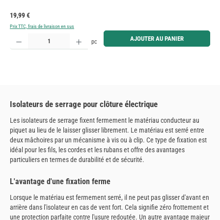
Prix régulier :
19,99 €
Prix TTC, frais de livraison en sus
Quantité de produit : Entrez la quantité souhaitée ou utilisez les boutons pour augmenter ou diminue
AJOUTER AU PANIER
pc
Isolateurs de serrage pour clôture électrique
Les isolateurs de serrage fixent fermement le matériau conducteur au
piquet au lieu de le laisser glisser librement. Le matériau est serré entre
deux mâchoires par un mécanisme à vis ou à clip. Ce type de fixation est
idéal pour les fils, les cordes et les rubans et offre des avantages
particuliers en termes de durabilité et de sécurité.
L'avantage d'une fixation ferme
Lorsque le matériau est fermement serré, il ne peut pas glisser d'avant en
arrière dans l'isolateur en cas de vent fort. Cela signifie zéro frottement et
une protection parfaite contre l'usure redoutée. Un autre avantage majeur