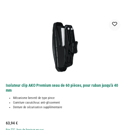
Isolateur clip AKO Premium seau de 60 pièces, pour ruban jusqu'à 40
mm
Mécanisme breveté de type pince
Garniture caoutchouc anti-glissement
Denture de sécurisation supplémentaire
Prix régulier :
63,94 €
Prix TTC, frais de livraison en sus