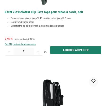
Kerbl 25x Isolateur clip Easy Tape pour ruban & corde, noir
Convient aux rubans jusqu'à 40 mm & cordes jusqu'à 6 mm
Isolateur de ligne idéal
Mécanisme de clip breveté à 2 points d'encliquetage
Prix de vente :
Prix régulier :
7,99 €
(économie de 6.98%)
Prix TTC, frais de livraison en sus
Quantité de produit : Entrez la quantité souhaitée ou utilisez les boutons pour augmenter ou diminue
AJOUTER AU PANIER
pc