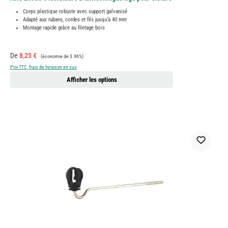
Corps plastique robuste avec support galvanisé
Adapté aux rubans, cordes et fils jusqu'à 40 mm
Montage rapide grâce au filetage bois
Prix de vente :
Prix régulier :
De
8,25 €
(économie de 3.96%)
Prix TTC, frais de livraison en sus
Afficher les options