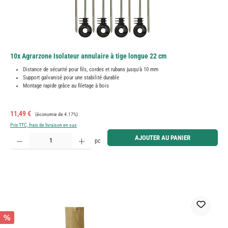
10x Agrarzone Isolateur annulaire à tige longue 22 cm
Distance de sécurité pour fils, cordes et rubans jusqu'à 10 mm
Support galvanisé pour une stabilité durable
Montage rapide grâce au filetage à bois
Prix de vente :
Prix régulier :
11,49 €
(économie de 4.17%)
Prix TTC, frais de livraison en sus
Quantité de produit : Entrez la quantité souhaitée ou utilisez les boutons pour augmenter ou diminue
AJOUTER AU PANIER
pc
%