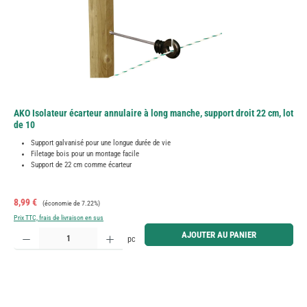
AKO Isolateur écarteur annulaire à long manche, support droit 22 cm, lot
de 10
Support galvanisé pour une longue durée de vie
Filetage bois pour un montage facile
Support de 22 cm comme écarteur
Prix de vente :
Prix régulier :
8,99 €
(économie de 7.22%)
Prix TTC, frais de livraison en sus
Quantité de produit : Entrez la quantité souhaitée ou utilisez les boutons pour augmenter ou diminue
AJOUTER AU PANIER
pc