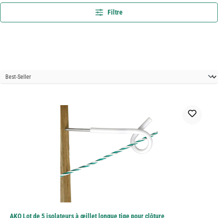
Filtre
AKO Lot de 5 isolateurs à œillet longue tige pour clôture