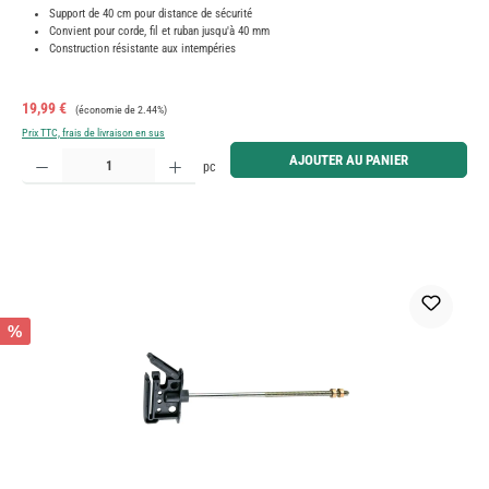
Support de 40 cm pour distance de sécurité
Convient pour corde, fil et ruban jusqu'à 40 mm
Construction résistante aux intempéries
Prix de vente :
Prix régulier :
19,99 €
(économie de 2.44%)
Prix TTC, frais de livraison en sus
Quantité de produit : Entrez la quantité souhaitée ou utilisez les boutons pour augmenter ou diminue
AJOUTER AU PANIER
pc
%