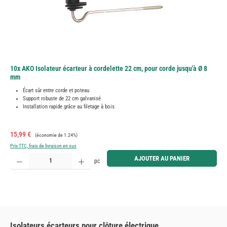
10x AKO Isolateur écarteur à cordelette 22 cm, pour corde jusqu'à Ø 8
mm
Écart sûr entre corde et poteau
Support robuste de 22 cm galvanisé
Installation rapide grâce au filetage à bois
Prix de vente :
Prix régulier :
15,99 €
(économie de 1.24%)
Prix TTC, frais de livraison en sus
Quantité de produit : Entrez la quantité souhaitée ou utilisez les boutons pour augmenter ou diminue
AJOUTER AU PANIER
pc
Isolateurs écarteurs pour clôture électrique