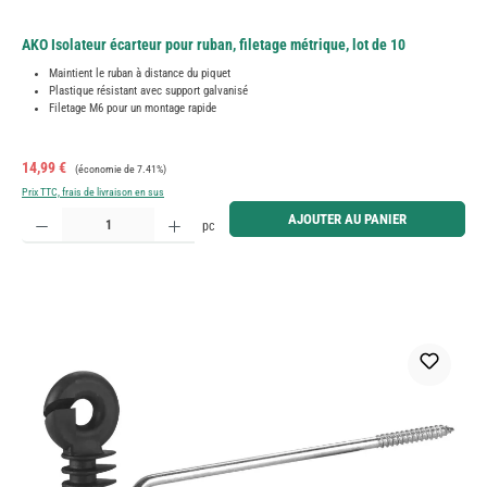
AKO Isolateur écarteur pour ruban, filetage métrique, lot de 10
Maintient le ruban à distance du piquet
Plastique résistant avec support galvanisé
Filetage M6 pour un montage rapide
Prix de vente :
Prix régulier :
14,99 €
(économie de 7.41%)
Prix TTC, frais de livraison en sus
Quantité de produit : Entrez la quantité souhaitée ou utilisez les boutons pour augmenter ou diminue
AJOUTER AU PANIER
pc