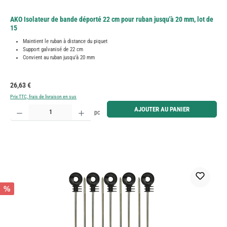
AKO Isolateur de bande déporté 22 cm pour ruban jusqu'à 20 mm, lot de
15
Maintient le ruban à distance du piquet
Support galvanisé de 22 cm
Convient au ruban jusqu'à 20 mm
Prix régulier :
26,63 €
Prix TTC, frais de livraison en sus
Quantité de produit : Entrez la quantité souhaitée ou utilisez les boutons pour augmenter ou diminue
AJOUTER AU PANIER
pc
%