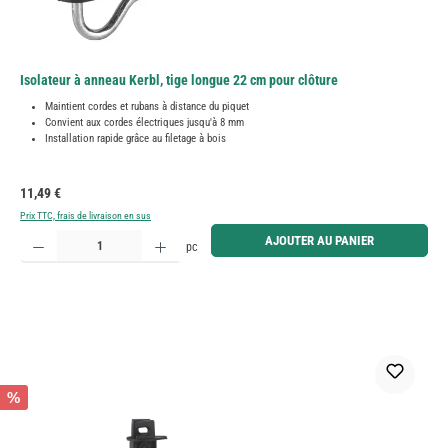
Isolateur à anneau Kerbl, tige longue 22 cm pour clôture
Maintient cordes et rubans à distance du piquet
Convient aux cordes électriques jusqu'à 8 mm
Installation rapide grâce au filetage à bois
Prix régulier :
11,49 €
Prix TTC, frais de livraison en sus
Quantité de produit : Entrez la quantité souhaitée ou utilisez les boutons pour augmenter ou diminue
AJOUTER AU PANIER
pc
%