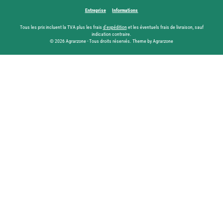
Entreprise
Informations
Tous les prix incluent la TVA plus les frais
d'expédition
et les éventuels frais de livraison, sauf
indication contraire.
© 2026 Agrarzone - Tous droits réservés. Theme by Agrarzone