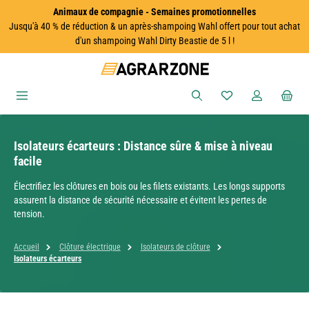
Animaux de compagnie - Semaines promotionnelles
Passer au contenu principal
Jusqu'à 40 % de réduction & un après-shampoing Wahl offert pour tout achat
d'un shampoing Wahl Dirty Beastie de 5 l !
Vous avez 0 articles
Isolateurs écarteurs : Distance sûre & mise à niveau
facile
Électrifiez les clôtures en bois ou les filets existants. Les longs supports
assurent la distance de sécurité nécessaire et évitent les pertes de
tension.
Accueil
Clôture électrique
Isolateurs de clôture
Isolateurs écarteurs