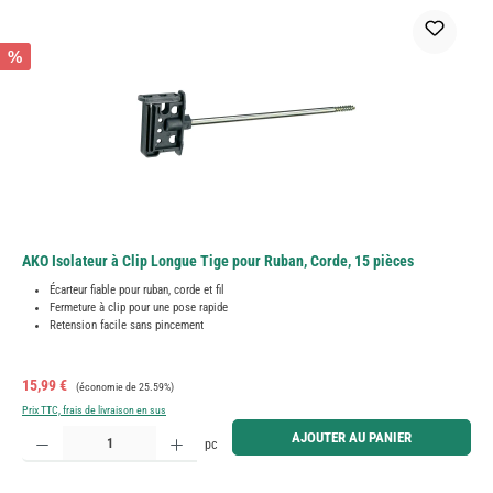
%
AKO Isolateur à Clip Longue Tige pour Ruban, Corde, 15 pièces
Écarteur fiable pour ruban, corde et fil
Fermeture à clip pour une pose rapide
Retension facile sans pincement
Prix de vente :
Prix régulier :
15,99 €
(économie de 25.59%)
Prix TTC, frais de livraison en sus
Quantité de produit : Entrez la quantité souhaitée ou utilisez les boutons pour augmenter ou diminue
AJOUTER AU PANIER
pc