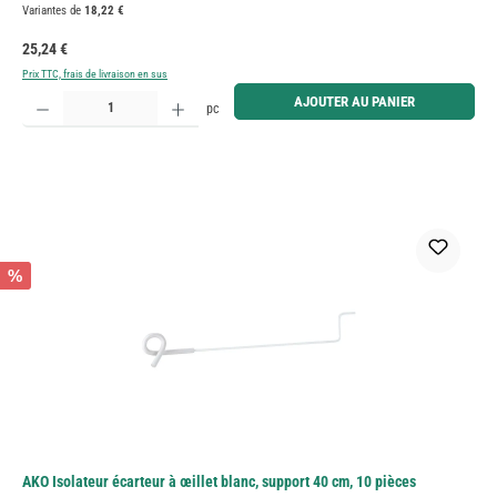
Variantes de
18,22 €
Prix régulier :
25,24 €
Prix TTC, frais de livraison en sus
Quantité de produit : Entrez la quantité souhaitée ou utilisez les boutons pour augmenter ou diminue
AJOUTER AU PANIER
pc
%
AKO Isolateur écarteur à œillet blanc, support 40 cm, 10 pièces