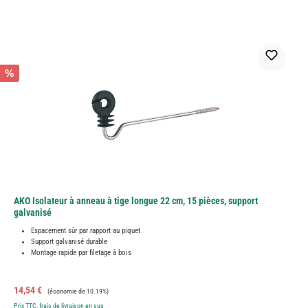
%
AKO Isolateur à anneau à tige longue 22 cm, 15 pièces, support
galvanisé
Espacement sûr par rapport au piquet
Support galvanisé durable
Montage rapide par filetage à bois
Prix de vente :
Prix régulier :
14,54 €
(économie de 10.19%)
Prix TTC, frais de livraison en sus