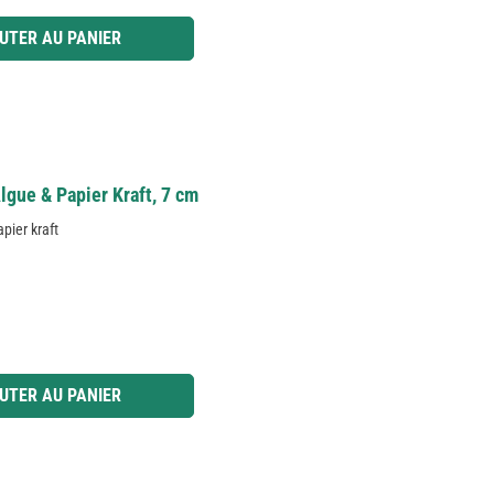
 ou utilisez les boutons pour augmenter ou diminuer la quantité.
UTER AU PANIER
lgue & Papier Kraft, 7 cm
pier kraft
 ou utilisez les boutons pour augmenter ou diminuer la quantité.
UTER AU PANIER