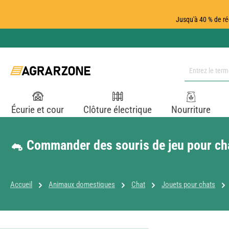
ser au contenu principal
Passer à la recherche
Passer à la navigation principale
Jusqu'à 40 % de ré
Écurie et cour
Clôture électrique
Nourriture
🐁 Commander des souris de jeu pour cha
Accueil
Animaux domestiques
Chat
Jouets pour chats