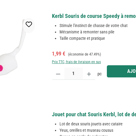
Kerbl Souris de course Speedy à remo
Stimule l'instinct de chasse de votre chat
Mécanisme à remonter sans pile
Taille compacte et pratique
Prix de vente :
Prix régulier :
1,99 €
(économie de 47.49%)
Prix TTC, frais de livraison en sus
Quantité de produit : Entrez la quantité souhaitée
AJO
pc
Jouet pour chat Souris Kerbl, lot de d
Lot de deux souris jouets avec cataire
Yeux, oreilles et museau cousus