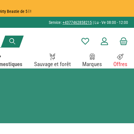
ty Beastie de 5 l !
Service:
+4377462858215
| Lu - Ve 08:00 - 12:00
Vous avez 0 articles dans v
mestiques
Sauvage et forêt
Marques
Offres