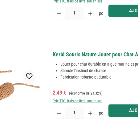
Prix TTC, frais de livraison en sus
Quantité de produit : Entrez la quantité souhaitée
AJO
pc
Kerbl Souris Nature Jouet pour Chat A
Jouet pour chat durable en algue marine et pa
Stimule l'instinct de chasse
Fabrication robuste et durable
Prix de vente :
Prix régulier :
2,49 €
(économie de 24.32%)
Prix TTC, frais de livraison en sus
Quantité de produit : Entrez la quantité souhaitée
AJO
pc