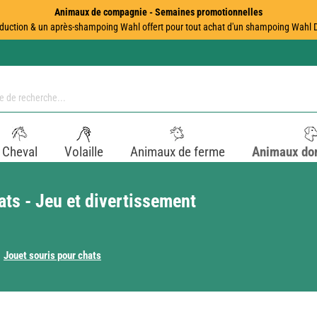
Animaux de compagnie - Semaines promotionnelles
duction & un après-shampoing Wahl offert pour tout achat d'un shampoing Wahl Dir
Cheval
Volaille
Animaux de ferme
Animaux do
ts - Jeu et divertissement
Jouet souris pour chats