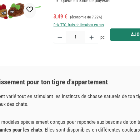
Queue en corde de polyester
Prix de vente :
Prix régulier :
3,49 €
(économie de 7.92%)
Prix TTC, frais de livraison en sus
Quantité de produit : Entrez la quantité souhaitée
AJO
pc
tissement pour ton tigre d'appartement
nt varié tout en stimulant les instincts de chasse naturels de ton ti
eux des chats.
ts modèles spécialement conçus pour répondre aux besoins de ton t
yantes pour les chats
. Elles sont disponibles en différentes couleur