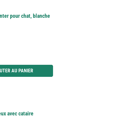
nter pour chat, blanche
 ou utilisez les boutons pour augmenter ou diminuer la quantité.
UTER AU PANIER
eux avec cataire