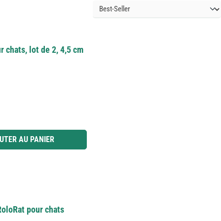
chats, lot de 2, 4,5 cm
 ou utilisez les boutons pour augmenter ou diminuer la quantité.
UTER AU PANIER
RoloRat pour chats