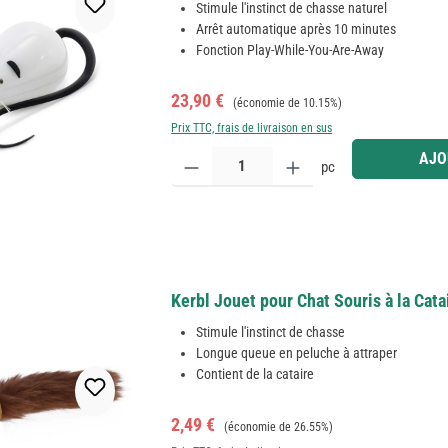
Stimule l'instinct de chasse naturel
Arrêt automatique après 10 minutes
Fonction Play-While-You-Are-Away
Prix de vente :
Prix régulier :
23,90 €
(économie de 10.15%)
Prix TTC, frais de livraison en sus
Quantité de produit : Entrez la quantité souhaitée
AJO
pc
Kerbl Jouet pour Chat Souris à la Cata
Stimule l'instinct de chasse
Longue queue en peluche à attraper
Contient de la cataire
Prix de vente :
Prix régulier :
2,49 €
(économie de 26.55%)