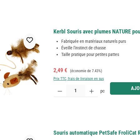
Kerbl Souris avec plumes NATURE pour 
Fabriquée en matériaux naturels purs
Éveille l'instinct de chasse
Taille pratique pour petites pattes
Prix de vente :
Prix régulier :
2,49 €
(économie de 7.43%)
Prix TTC, frais de livraison en sus
Quantité de produit : Entrez la quantité souhaitée
AJO
pc
Souris automatique PetSafe FroliCat 