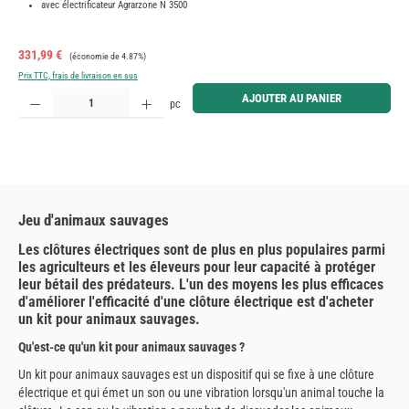
avec électrificateur Agrarzone N 3500
Prix de vente :
Prix régulier :
331,99 €
(économie de 4.87%)
Prix TTC, frais de livraison en sus
Quantité de produit : Entrez la quantité souhaitée ou utilisez les boutons pour augmenter ou diminue
AJOUTER AU PANIER
pc
Jeu d'animaux sauvages
Les clôtures électriques sont de plus en plus populaires parmi
les agriculteurs et les éleveurs pour leur capacité à protéger
leur bétail des prédateurs. L'un des moyens les plus efficaces
d'améliorer l'efficacité d'une clôture électrique est d'acheter
un kit pour animaux sauvages.
Qu'est-ce qu'un kit pour animaux sauvages ?
Un kit pour animaux sauvages est un dispositif qui se fixe à une clôture
électrique et qui émet un son ou une vibration lorsqu'un animal touche la