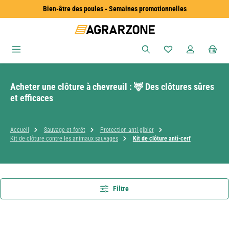
Bien-être des poules - Semaines promotionnelles
Passer au contenu principal
Vous avez 0 articles
Acheter une clôture à chevreuil : 🦌 Des clôtures sûres
et efficaces
Accueil
Sauvage et forêt
Protection anti-gibier
Kit de clôture contre les animaux sauvages
Kit de clôture anti-cerf
Filtre