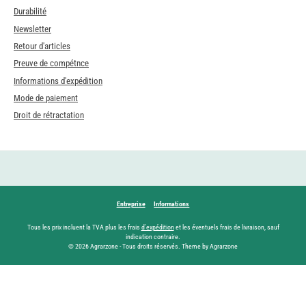
Durabilité
Newsletter
Retour d'articles
Preuve de compétnce
Informations d'expédition
Mode de paiement
Droit de rétractation
Entreprise
Informations
Tous les prix incluent la TVA plus les frais
d'expédition
et les éventuels frais de livraison, sauf
indication contraire.
© 2026 Agrarzone - Tous droits réservés. Theme by Agrarzone