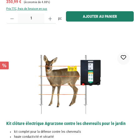
Prix de vente :
Prix régulier :
350,99 €
(économie de 4.88%)
Prix TTC, frais de livraison en sus
Quantité de produit : Entrez la quantité souhaitée ou utilisez les boutons pour augmenter ou diminue
AJOUTER AU PANIER
pc
%
Kit clôture électrique Agrarzone contre les chevreuils pour le jardin
kit complet pour la défense contre les chervreuils
haute conductivité et sécurité