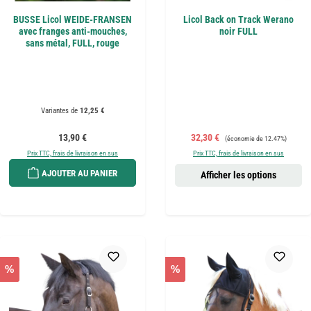
BUSSE Licol WEIDE-FRANSEN
Licol Back on Track Werano
avec franges anti-mouches,
noir FULL
sans métal, FULL, rouge
Variantes de
12,25 €
Prix régulier :
Prix de vente :
Prix régulier :
13,90 €
32,30 €
(économie de 12.47%)
Prix TTC, frais de livraison en sus
Prix TTC, frais de livraison en sus
AJOUTER AU PANIER
Afficher les options
%
%