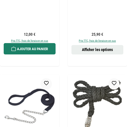
Prix régulier :
Prix régulier :
12,00 €
25,90 €
Prix TTC, frais de livraison en sus
Prix TTC, frais de livraison en sus
AJOUTER AU PANIER
Afficher les options