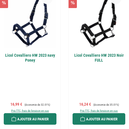
%
%
Licol Covalliero HW 2023 navy
Licol Covalliero HW 2023 Noir
Poney
FULL
Prix de vente :
Prix régulier :
Prix de vente :
Prix régulier :
16,99 €
16,24 €
(économie de 32.01%)
(économie de 35.01%)
Prix TTC, frais de livraison en sus
Prix TTC, frais de livraison en sus
AJOUTER AU PANIER
AJOUTER AU PANIER