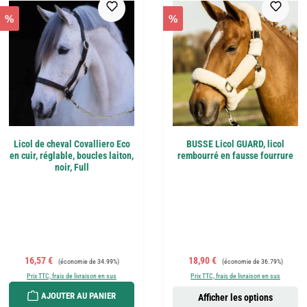
%
%
Licol de cheval Covalliero Eco
BUSSE Licol GUARD, licol
en cuir, réglable, boucles laiton,
rembourré en fausse fourrure
noir, Full
Prix de vente :
Prix régulier :
Prix de vente :
Prix régulier :
16,57 €
18,90 €
(économie de 34.99%)
(économie de 36.79%)
Prix TTC, frais de livraison en sus
Prix TTC, frais de livraison en sus
AJOUTER AU PANIER
Afficher les options