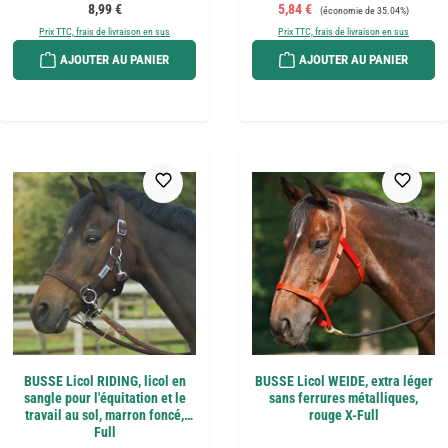
Prix régulier :
Prix de vente :
Prix régulier :
8,99 €
5,84 €
(économie de 35.04%)
Prix TTC, frais de livraison en sus
Prix TTC, frais de livraison en sus
AJOUTER AU PANIER
AJOUTER AU PANIER
BUSSE Licol RIDING, licol en
BUSSE Licol WEIDE, extra léger
sangle pour l'équitation et le
sans ferrures métalliques,
travail au sol, marron foncé,
rouge X-Full
Full