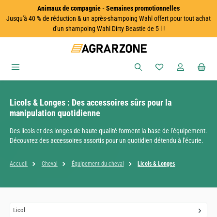
Animaux de compagnie - Semaines promotionnelles
Passer au contenu principal
Jusqu'à 40 % de réduction & un après-shampoing Wahl offert pour tout achat
d'un shampoing Wahl Dirty Beastie de 5 l !
Vous avez 0 articles
Licols & Longes : Des accessoires sûrs pour la
manipulation quotidienne
Des licols et des longes de haute qualité forment la base de l'équipement.
Découvrez des accessoires assortis pour un quotidien détendu à l'écurie.
Accueil
Cheval
Équipement du cheval
Licols & Longes
Licol