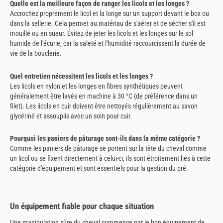
Quelle est la meilleure façon de ranger les licols et les longes ?
Accrochez proprement le licol et la longe sur un support devant le box ou
dans la sellerie. Cela permet au matériau de s'aérer et de sécher s'il est
mouillé ou en sueur. Évitez de jeter les licols et les longes sur le sol
humide de l'écurie, car la saleté et l'humidité raccourcissent la durée de
vie de la bouclerie.
Quel entretien nécessitent les licols et les longes ?
Les licols en nylon et les longes en fibres synthétiques peuvent
généralement être lavés en machine à 30 °C (de préférence dans un
filet). Les licols en cuir doivent être nettoyés régulièrement au savon
glycériné et assouplis avec un soin pour cuir.
Pourquoi les paniers de pâturage sont-ils dans la même catégorie ?
Comme les paniers de pâturage se portent sur la tête du cheval comme
un licol ou se fixent directement à celui-ci, ils sont étroitement liés à cette
catégorie d'équipement et sont essentiels pour la gestion du pré.
Un équipement fiable pour chaque situation
Une manipulation sûre du cheval commence par le bon équipement de