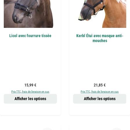
Licol avec fourrure tissée
Kerbl Étui avec masque anti-
mouches
Prix régulier :
Prix régulier :
15,99 €
21,85 €
Prix TTC, frais de livraison en sus
Prix TTC, frais de livraison en sus
Afficher les options
Afficher les options