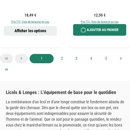
Prix régulier :
Prix régulier :
18,49 €
12,50 €
Prix TTC, frais de livraison en sus
Prix TTC, frais de livraison en sus
AJOUTER AU PANIER
Afficher les options
Page
Page
Page
Page
Page
1
2
3
4
5
Licols & Longes : L'équipement de base pour le quotidien
La combinaison d'un licol et d'une longe constitue le fondement absolu de
la garde des chevaux. Dès que le cheval quitte son box ou son pré, ces
deux équipements sont indispensables pour assurer la sécurité de
l'homme et de l'animal. Que ce soit pour le pansage quotidien, le rendez-
vous chez le maréchal-ferrant ou la promenade, ce n'est qu'avec les bons