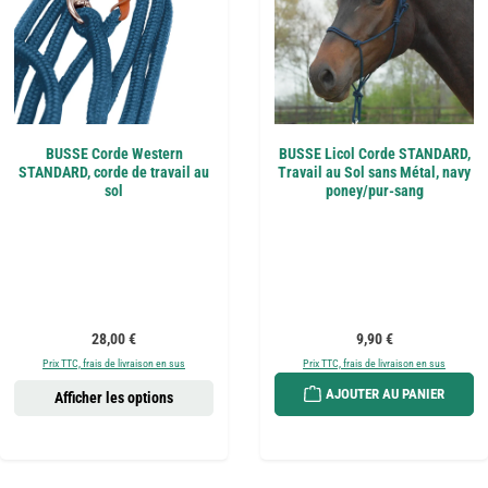
BUSSE Corde Western
BUSSE Licol Corde STANDARD,
STANDARD, corde de travail au
Travail au Sol sans Métal, navy
sol
poney/pur-sang
Prix régulier :
Prix régulier :
28,00 €
9,90 €
Prix TTC, frais de livraison en sus
Prix TTC, frais de livraison en sus
AJOUTER AU PANIER
Afficher les options