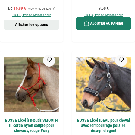
Prix de vente :
Prix régulier :
Prix régulier :
De
16,99 €
9,50 €
(économie de 32.01%)
Prix TTC, frais de livraison en sus
Prix TTC, frais de livraison en sus
AJOUTER AU PANIER
Afficher les options
BUSSE Licol à nœuds SMOOTH
BUSSE Licol IDEAL pour cheval
II, corde nylon souple pour
avec rembourrage polaire,
chevaux, rouge Pony
design élégant