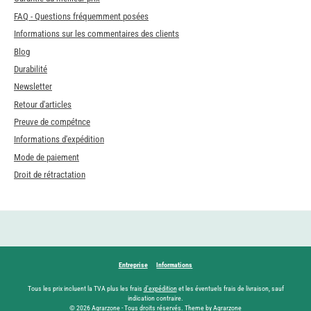
FAQ - Questions fréquemment posées
Informations sur les commentaires des clients
Blog
Durabilité
Newsletter
Retour d'articles
Preuve de compétnce
Informations d'expédition
Mode de paiement
Droit de rétractation
Entreprise
Informations
Tous les prix incluent la TVA plus les frais
d'expédition
et les éventuels frais de livraison, sauf
indication contraire.
© 2026 Agrarzone - Tous droits réservés. Theme by Agrarzone