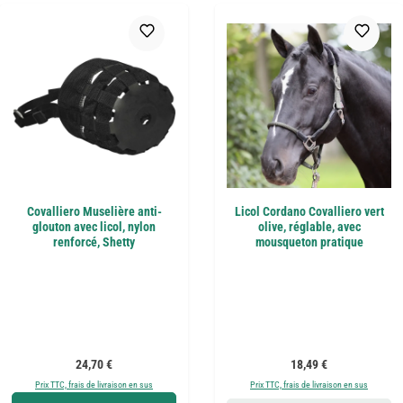
Covalliero Muselière anti-
Licol Cordano Covalliero vert
glouton avec licol, nylon
olive, réglable, avec
renforcé, Shetty
mousqueton pratique
Prix régulier :
Prix régulier :
24,70 €
18,49 €
Prix TTC, frais de livraison en sus
Prix TTC, frais de livraison en sus