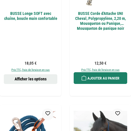
BUSSE Longe SOFT avec
BUSSE Corde d'Attache UNI
chaîne, boucle main confortable
Cheval, Polypropylène, 2,20 m,
Mousqueton ou Panique,
Mousqueton de panique noir
Prix régulier :
Prix régulier :
18,05 €
12,50 €
Prix TTC, frais de livraison en sus
Prix TTC, frais de livraison en sus
AJOUTER AU PANIER
Afficher les options