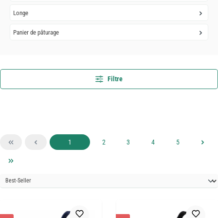
Longe
Panier de pâturage
Filtre
Page
Page
Page
Page
Page
1
2
3
4
5