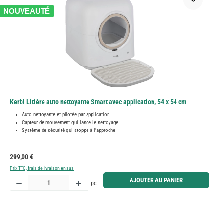
NOUVEAUTÉ
Kerbl Litière auto nettoyante Smart avec application, 54 x 54 cm
Auto nettoyante et pilotée par application
Capteur de mouvement qui lance le nettoyage
Système de sécurité qui stoppe à l'approche
Prix régulier :
299,00 €
Prix TTC, frais de livraison en sus
Quantité de produit : Entrez la quantité souhaitée ou utilisez les boutons pour augmenter ou diminue
AJOUTER AU PANIER
pc