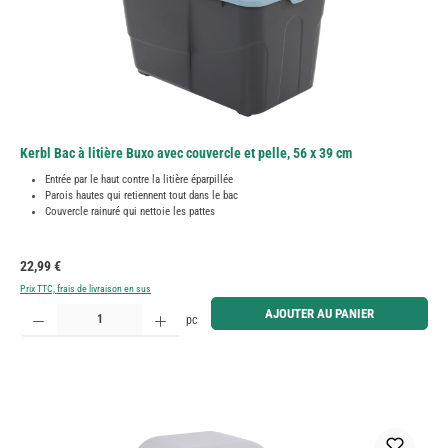
Kerbl Bac à litière Buxo avec couvercle et pelle, 56 x 39 cm
Entrée par le haut contre la litière éparpillée
Parois hautes qui retiennent tout dans le bac
Couvercle rainuré qui nettoie les pattes
Prix régulier :
22,99 €
Prix TTC, frais de livraison en sus
Quantité de produit : Entrez la quantité souhaitée ou utilisez les boutons pour augmenter ou diminue
AJOUTER AU PANIER
pc