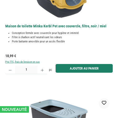
Maison de toilette Minka Kerbl Pet avec couvercle, filtre, noir / miel
Conception fermée avec couvercle pour hygiène et intimité
Filtre à charbon actif neutralisant les odeurs
Porte battante amovible pour un accès flexible
Prix régulier :
18,99 €
Prix TTC, frais de livraison en sus
Quantité de produit : Entrez la quantité souhaitée ou utilisez les boutons pour augmenter ou diminue
AJOUTER AU PANIER
pc
NOUVEAUTÉ