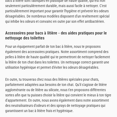
bacs à litière sont fabriqués en plastique de haute qualité, qui est non
seulement particulièrement durable, mais aussi facile à nettoyer. C'est
particulièrement important pour garantir l'hygiène et prévenir les odeurs
désagréables. De nombreux modèles disposent d'un revêtement spécial
qui inhibe les odeurs et convainc en outre par son effet antibactérien.
Accessoires pour bacs à litière - des aides pratiques pour le
nettoyage des toilettes
Pour un équipement parfait de ton bac à litière, nous te proposons
également des accessoires pratiques. Notre assortiment comprend des
pelles à litière de haute qualité qui te permettront de nettoyer facilement
la litière de ton chat dans les toilettes. Un nettoyage correct garantit une
utilisation hygiénique et permet d'éviter les odeurs désagréables.
En outre, tu trouveras chez nous des litières spéciales pour chats,
parfaitement adaptées aux besoins de ton chat. Qu'il s'agisse de litière
agglomérante ou de litière au silicate, nous t'en proposons différentes
sortes afin que tu puisses choisir la litière qui convient le mieux à ton tigre
d'appartement. En outre, nous avons également dans notre assortiment
des neutralisateurs d'odeurs et des sprays de nettoyage pratiques qui
garantissent un bac à litière frais et hygiénique.