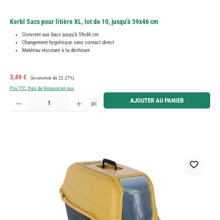
Kerbl Sacs pour litière XL, lot de 10, jusqu'à 59x46 cm
Convient aux bacs jusqu'à 59x46 cm
Changement hygiénique sans contact direct
Matériau résistant à la déchirure
Prix de vente :
Prix régulier :
3,49 €
(économie de 22.27%)
Prix TTC, frais de livraison en sus
Quantité de produit : Entrez la quantité souhaitée ou utilisez les boutons pour augmenter ou diminue
AJOUTER AU PANIER
pc