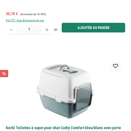
Prix de vente :
Prix régulier :
30,78 €
(économie de 18.98%)
Prix TTC, frais de livraison en sus
Quantité de produit : Entrez la quantité souhaitée ou utilisez les boutons pour augmenter ou diminue
AJOUTER AU PANIER
pc
%
Kerbl Toilettes à capot pour chat Cathy Comfort bleu/blanc avec porte