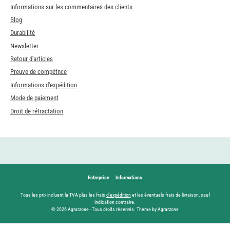
Informations sur les commentaires des clients
Blog
Durabilité
Newsletter
Retour d'articles
Preuve de compétnce
Informations d'expédition
Mode de paiement
Droit de rétractation
Entreprise
Informations
Tous les prix incluent la TVA plus les frais
d'expédition
et les éventuels frais de livraison, sauf
indication contraire.
© 2026 Agrarzone - Tous droits réservés. Theme by Agrarzone