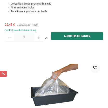
Conception fermée pour plus d'intimité
Filtre anti-odeur inclus
Porte battante pour un accès facile
Prix de vente :
Prix régulier :
20,45 €
(économie de 11.05%)
Prix TTC, frais de livraison en sus
Quantité de produit : Entrez la quantité souhaitée ou utilisez les boutons pour augmenter ou diminue
AJOUTER AU PANIER
pc
%