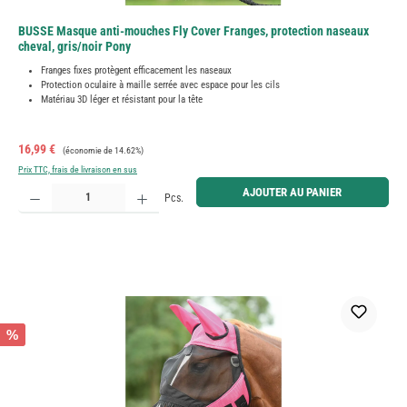
BUSSE Masque anti-mouches Fly Cover Franges, protection naseaux
cheval, gris/noir Pony
Franges fixes protègent efficacement les naseaux
Protection oculaire à maille serrée avec espace pour les cils
Matériau 3D léger et résistant pour la tête
Prix de vente :
Prix régulier :
16,99 €
(économie de 14.62%)
Prix TTC, frais de livraison en sus
Quantité de produit : Entrez la quantité souhaitée ou utilisez les boutons pour augmenter ou diminue
AJOUTER AU PANIER
Pcs.
%