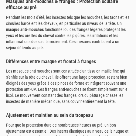
Masques anti-mouches & franges : Protection oculaire
efficace au pré
Pendant les mois d'été, les insectes tels que les mouches, les taons et les
simulies harcèlent les chevaux, en particulier au niveau de la tête. Un
masque anti-mouches
fonctionnel ou des franges légères protègent les
yeux et les oreilles du cheval contre les piqûres, les irritations et les
inflammations dues au larmoiement. Ces mesures contribuent à un
séjour détendu au pré.
Différences entre masque et frontal à franges
Les masques anti-mouches sont constitués d'un tissu en maille fine qui
s'enfile sur la tête du cheval. Ils offrent une large protection, restent bien
éloignés des yeux grâce à des pinces de forme et intègrent souvent une
protection anti-UV. Les franges anti-mouches se fixent simplement sur le
licol. Le mouvement constant des franges lors du pâturage chasse les
insectes de manière mécanique, sans couvrir entièrement la tête.
Ajustement et maintien au sein du troupeau
Pour que la protection dure de nombreuses heures au pré, un bon
ajustement est essentiel. Des inserts élastiques au niveau de la nuque et