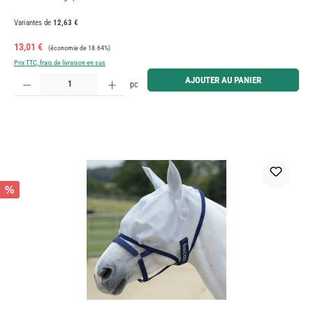
Variantes de
12,63 €
Prix de vente :
Prix régulier :
13,01 €
(économie de 18.64%)
Prix TTC, frais de livraison en sus
Quantité de produit : Entrez la quantité souhaitée ou utilisez les boutons pour augmenter ou diminue
AJOUTER AU PANIER
pc
%