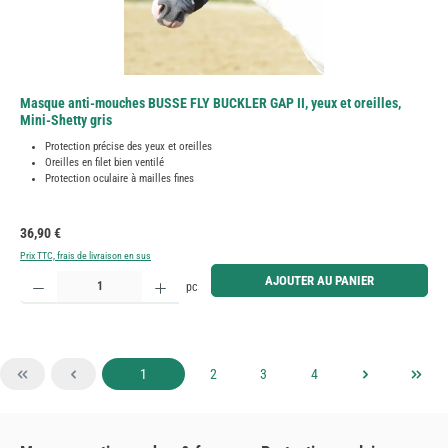
Masque anti-mouches BUSSE FLY BUCKLER GAP II, yeux et oreilles,
Mini-Shetty gris
Protection précise des yeux et oreilles
Oreilles en filet bien ventilé
Protection oculaire à mailles fines
Prix régulier :
36,90 €
Prix TTC, frais de livraison en sus
Quantité de produit : Entrez la quantité souhaitée ou utilisez les boutons pour augmenter ou diminue
AJOUTER AU PANIER
pc
Page
Page
Page
Page
1
2
3
4