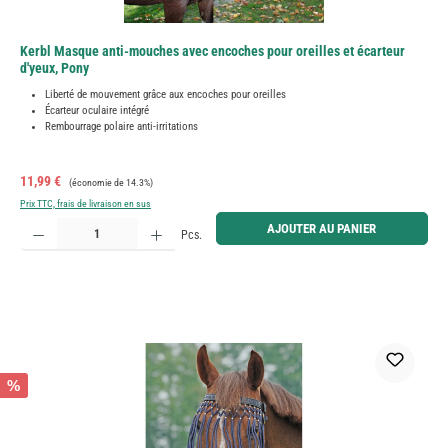
Kerbl Masque anti-mouches avec encoches pour oreilles et écarteur
d'yeux, Pony
Liberté de mouvement grâce aux encoches pour oreilles
Écarteur oculaire intégré
Rembourrage polaire anti-irritations
Prix de vente :
Prix régulier :
11,99 €
(économie de 14.3%)
Prix TTC, frais de livraison en sus
Quantité de produit : Entrez la quantité souhaitée ou utilisez les boutons pour augmenter ou diminue
AJOUTER AU PANIER
Pcs.
%