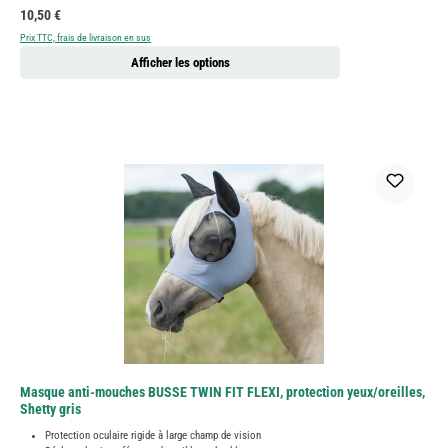
Prix régulier :
10,50 €
Prix TTC, frais de livraison en sus
Afficher les options
Masque anti-mouches BUSSE TWIN FIT FLEXI, protection yeux/oreilles,
Shetty gris
Protection oculaire rigide à large champ de vision