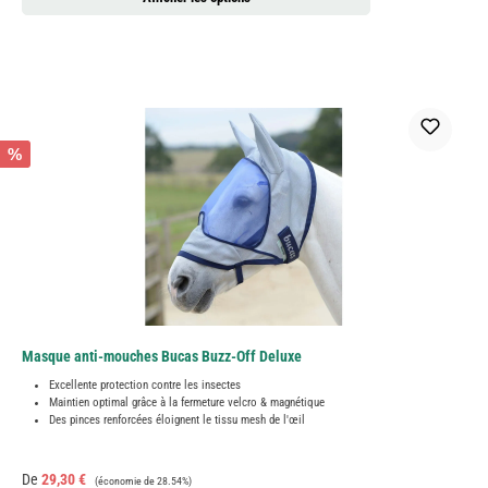
%
Masque anti-mouches Bucas Buzz-Off Deluxe
Excellente protection contre les insectes
Maintien optimal grâce à la fermeture velcro & magnétique
Des pinces renforcées éloignent le tissu mesh de l'œil
Prix de vente :
Prix régulier :
De
29,30 €
(économie de 28.54%)