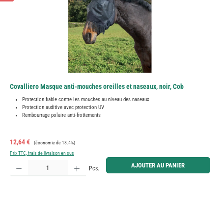
Covalliero Masque anti-mouches oreilles et naseaux, noir, Cob
Protection fiable contre les mouches au niveau des naseaux
Protection auditive avec protection UV
Rembourrage polaire anti-frottements
Prix de vente :
Prix régulier :
12,64 €
(économie de 18.4%)
Prix TTC, frais de livraison en sus
Quantité de produit : Entrez la quantité souhaitée ou utilisez les boutons pour augmenter ou diminue
AJOUTER AU PANIER
Pcs.