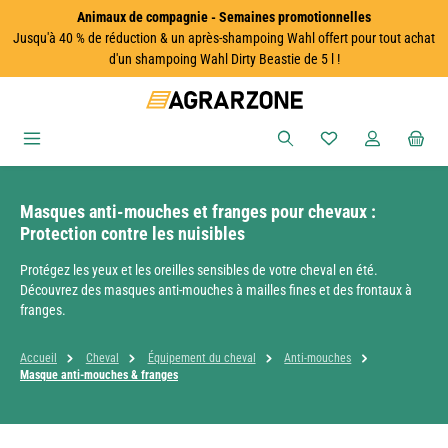
Animaux de compagnie - Semaines promotionnelles
Passer au contenu principal
Jusqu'à 40 % de réduction & un après-shampoing Wahl offert pour tout achat
d'un shampoing Wahl Dirty Beastie de 5 l !
Vous avez 0 articles
Masques anti-mouches et franges pour chevaux :
Protection contre les nuisibles
Protégez les yeux et les oreilles sensibles de votre cheval en été.
Découvrez des masques anti-mouches à mailles fines et des frontaux à
franges.
Accueil
Cheval
Équipement du cheval
Anti-mouches
Masque anti-mouches & franges