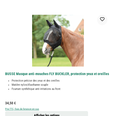
BUSSE Masque anti-mouches FLY BUCKLER, protection yeux et oreilles
Protection précise des yeux et des oreilles
Matière nylon/élasthanne souple
Fourrure synthétique anti-irritations au front
Prix régulier :
34,50 €
Prix TTC, frais de livraison en sus
Afficher les options