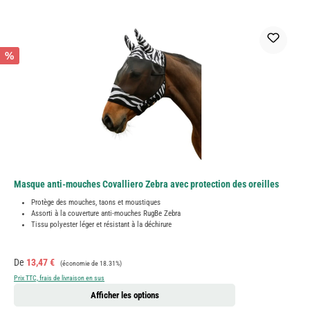
%
Masque anti-mouches Covalliero Zebra avec protection des oreilles
Protège des mouches, taons et moustiques
Assorti à la couverture anti-mouches RugBe Zebra
Tissu polyester léger et résistant à la déchirure
Prix de vente :
Prix régulier :
De
13,47 €
(économie de 18.31%)
Prix TTC, frais de livraison en sus
Afficher les options