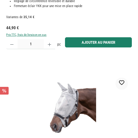
Réglage de circonférence réversible et durable
Fermeture éclair YKK pour une mise en place rapide
Variantes de
35,14 €
Prix régulier :
44,90 €
Prix TTC, frais de livraison en sus
Quantité de produit : Entrez la quantité souhaitée ou utilisez les boutons pour augmenter ou diminue
AJOUTER AU PANIER
pc
%