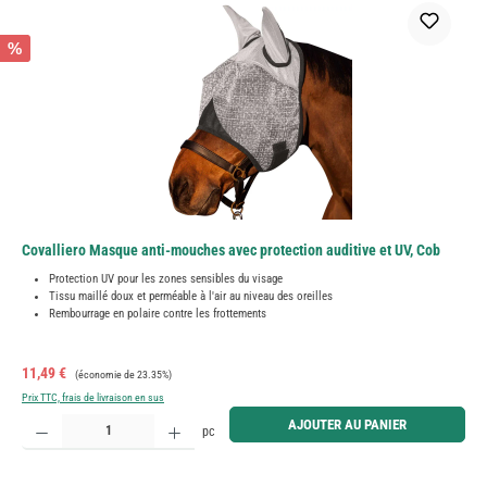
%
Covalliero Masque anti-mouches avec protection auditive et UV, Cob
Protection UV pour les zones sensibles du visage
Tissu maillé doux et perméable à l'air au niveau des oreilles
Rembourrage en polaire contre les frottements
Prix de vente :
Prix régulier :
11,49 €
(économie de 23.35%)
Prix TTC, frais de livraison en sus
Quantité de produit : Entrez la quantité souhaitée ou utilisez les boutons pour augmenter ou diminue
AJOUTER AU PANIER
pc