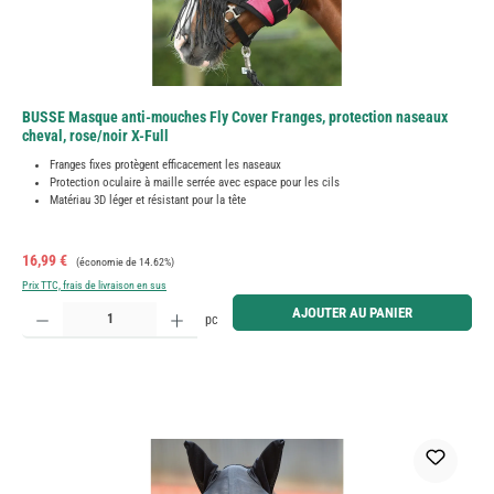
BUSSE Masque anti-mouches Fly Cover Franges, protection naseaux
cheval, rose/noir X-Full
Franges fixes protègent efficacement les naseaux
Protection oculaire à maille serrée avec espace pour les cils
Matériau 3D léger et résistant pour la tête
Prix de vente :
Prix régulier :
16,99 €
(économie de 14.62%)
Prix TTC, frais de livraison en sus
Quantité de produit : Entrez la quantité souhaitée ou utilisez les boutons pour augmenter ou diminue
AJOUTER AU PANIER
pc