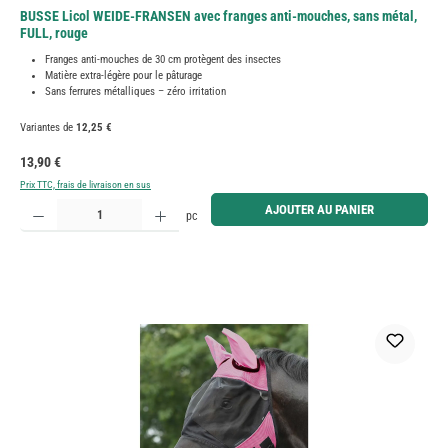
BUSSE Licol WEIDE-FRANSEN avec franges anti-mouches, sans métal,
FULL, rouge
Franges anti-mouches de 30 cm protègent des insectes
Matière extra-légère pour le pâturage
Sans ferrures métalliques – zéro irritation
Variantes de
12,25 €
Prix régulier :
13,90 €
Prix TTC, frais de livraison en sus
Quantité de produit : Entrez la quantité souhaitée ou utilisez les boutons pour augmenter ou diminue
AJOUTER AU PANIER
pc