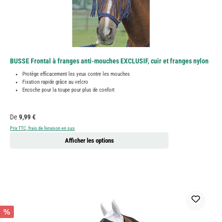
BUSSE Frontal à franges anti-mouches EXCLUSIF, cuir et franges nylon
Protège efficacement les yeux contre les mouches
Fixation rapide grâce au velcro
Encoche pour la toupe pour plus de confort
Prix régulier :
De
9,99 €
Prix TTC, frais de livraison en sus
Afficher les options
%