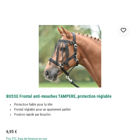
BUSSE Frontal anti-mouches TAMPERE, protection réglable
Protection fiable pour la tête
Frontal réglable pour un ajustement parfait
Fixation rapide par boucles
Prix régulier :
6,95 €
Prix TTC, frais de livraison en sus