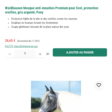
Waldhausen Masque anti-mouches Premium pour licol, protection
oreilles, gris argenté, Pony
Protection fiable de la tête et des oreilles contre les insectes
Doublure en fourrure évitant les frottements
Coupe généreuse laissant de la place autour des yeux
Prix de vente :
Prix régulier :
26,65 €
(économie de 11.02%)
Prix TTC, frais de livraison en sus
Quantité de produit : Entrez la quantité souhaitée ou utilisez les boutons pour augmenter ou diminue
AJOUTER AU PANIER
pc