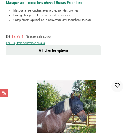
Masque anti-mouches cheval Bucas Freedom
Masque anti-mouches avec protection des oreilles
Protège les yeux et les oreilles des insectes
Complément optimal de la couverture anti-mouches Freedom
Prix de vente :
Prix régulier :
De
17,79 €
(économie de 6.37%)
Prix TTC, frais de livraison en sus
Afficher les options
%