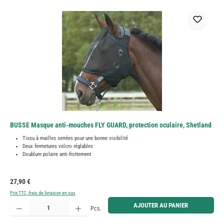
BUSSE Masque anti-mouches FLY GUARD, protection oculaire, Shetland
Tissu à mailles serrées pour une bonne visibilité
Deux fermetures velcro réglables
Doublure polaire anti-frottement
Prix régulier :
27,90 €
Prix TTC, frais de livraison en sus
Quantité de produit : Entrez la quantité souhaitée ou utilisez les boutons pour augmenter ou diminue
AJOUTER AU PANIER
Pcs.