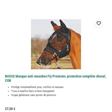
BUSSE Masque anti-mouches Fly Protector, protection complète cheval,
COB
Protège simultanément yeux, oreilles et naseaux
Tissu à mailles fines et bien transparent
Coupe généreuse sans points de pression
Prix régulier :
27,50 €