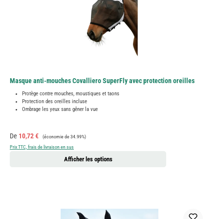
Masque anti-mouches Covalliero SuperFly avec protection oreilles
Protège contre mouches, moustiques et taons
Protection des oreilles incluse
Ombrage les yeux sans gêner la vue
Prix de vente :
Prix régulier :
De
10,72 €
(économie de 34.99%)
Prix TTC, frais de livraison en sus
Afficher les options