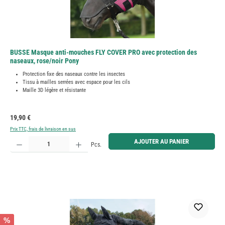
BUSSE Masque anti-mouches FLY COVER PRO avec protection des
naseaux, rose/noir Pony
Protection fixe des naseaux contre les insectes
Tissu à mailles serrées avec espace pour les cils
Maille 3D légère et résistante
Prix régulier :
19,90 €
Prix TTC, frais de livraison en sus
Quantité de produit : Entrez la quantité souhaitée ou utilisez les boutons pour augmenter ou diminue
AJOUTER AU PANIER
Pcs.
%