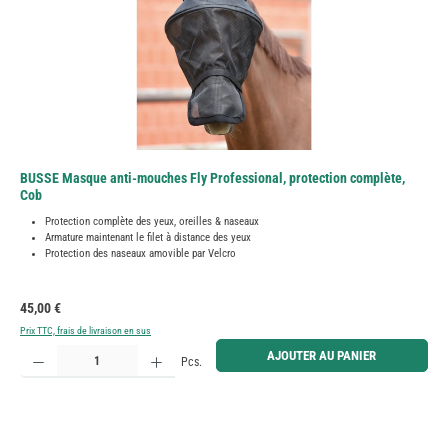
BUSSE Masque anti-mouches Fly Professional, protection complète,
Cob
Protection complète des yeux, oreilles & naseaux
Armature maintenant le filet à distance des yeux
Protection des naseaux amovible par Velcro
Prix régulier :
45,00 €
Prix TTC, frais de livraison en sus
Quantité de produit : Entrez la quantité souhaitée ou utilisez les boutons pour augmenter ou diminue
AJOUTER AU PANIER
Pcs.