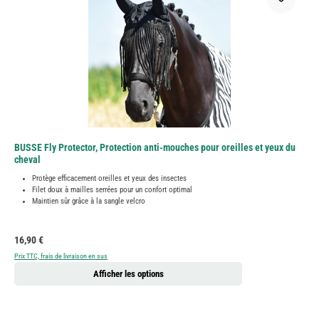
BUSSE Fly Protector, Protection anti-mouches pour oreilles et yeux du
cheval
Protège efficacement oreilles et yeux des insectes
Filet doux à mailles serrées pour un confort optimal
Maintien sûr grâce à la sangle velcro
Prix régulier :
16,90 €
Prix TTC, frais de livraison en sus
Afficher les options