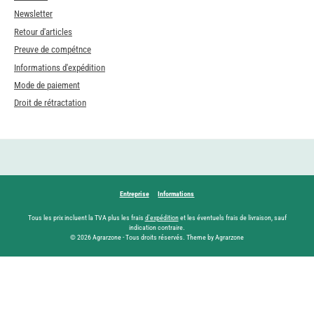
Newsletter
Retour d'articles
Preuve de compétnce
Informations d'expédition
Mode de paiement
Droit de rétractation
Entreprise
Informations
Tous les prix incluent la TVA plus les frais
d'expédition
et les éventuels frais de livraison, sauf
indication contraire.
© 2026 Agrarzone - Tous droits réservés. Theme by Agrarzone