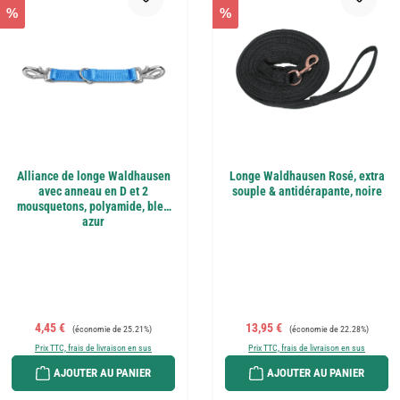
%
%
Alliance de longe Waldhausen
Longe Waldhausen Rosé, extra
avec anneau en D et 2
souple & antidérapante, noire
mousquetons, polyamide, bleu
azur
Prix de vente :
Prix régulier :
Prix de vente :
Prix régulier :
4,45 €
13,95 €
(économie de 25.21%)
(économie de 22.28%)
Prix TTC, frais de livraison en sus
Prix TTC, frais de livraison en sus
AJOUTER AU PANIER
AJOUTER AU PANIER