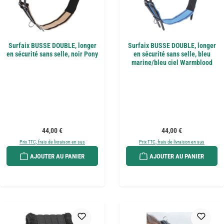
Surfaix BUSSE DOUBLE, longer
Surfaix BUSSE DOUBLE, longer
en sécurité sans selle, noir Pony
en sécurité sans selle, bleu
marine/bleu ciel Warmblood
Prix régulier :
Prix régulier :
44,00 €
44,00 €
Prix TTC, frais de livraison en sus
Prix TTC, frais de livraison en sus
AJOUTER AU PANIER
AJOUTER AU PANIER