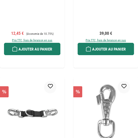
Prix de vente :
Prix régulier :
Prix régulier :
12,45 €
39,00 €
(économie de 10.75%)
Prix TTC, frais de livraison en sus
Prix TTC, frais de livraison en sus
AJOUTER AU PANIER
AJOUTER AU PANIER
%
%