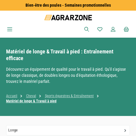
Bien-être des poules - Semaines promotionnelles
Passer au contenu principal
Vous avez 0 articles
Matériel de longe & Travail à pied : Entraînement
efficace
Découvrez un équipement de qualité pour le travail à pied. Qu'il s'agisse
de longe classique, de doubles longes ou d'équitation éthologique,
trouvez le matériel parfait.
Accueil
Cheval
Sports équestres & Entraînement
Matériel de longe & Travail à pied
Longe