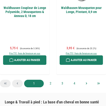
Waldhausen Coupleur de Longe
Waldhausen Mousqueton pour
Polyamide, 2 Mousquetons &
Longe, Pivotant, 8,9 cm
Anneau D, 18 cm
Prix de vente :
Prix régulier :
Prix de vente :
Prix régulier :
5,75 €
3,95 €
(économie de 3.36%)
(économie de 20.2%)
Prix TTC, frais de livraison en sus
Prix TTC, frais de livraison en sus
AJOUTER AU PANIER
AJOUTER AU PANIER
Page
Page
Page
Page
1
2
3
4
Longe & Travail à pied : La base d'un cheval en bonne santé