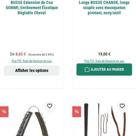
BUSSE Extension de Cou
Longe BUSSE CHANGE, longe
GUMMI, Enrênement Élastique
souple avec mousqueton
Réglable Cheval
pivotant, navy/atoll
Prix de vente :
Prix régulier :
Prix régulier :
De
8,65 €
19,00 €
(économie de 3.89%)
Prix TTC, frais de livraison en sus
Prix TTC, frais de livraison en sus
AJOUTER AU PANIER
Afficher les options
%
%