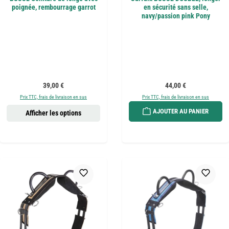
poignée, rembourrage garrot
en sécurité sans selle,
navy/passion pink Pony
Prix régulier :
Prix régulier :
39,00 €
44,00 €
Prix TTC, frais de livraison en sus
Prix TTC, frais de livraison en sus
AJOUTER AU PANIER
Afficher les options