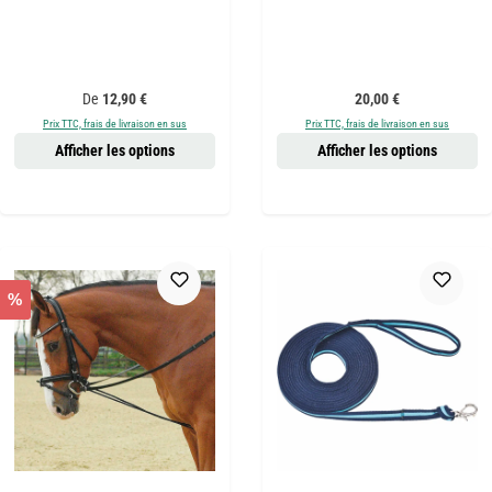
Prix régulier :
Prix régulier :
De
12,90 €
20,00 €
Prix TTC, frais de livraison en sus
Prix TTC, frais de livraison en sus
Afficher les options
Afficher les options
%