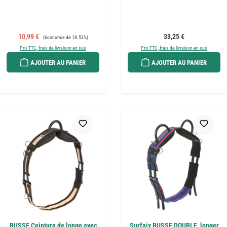
Prix de vente :
Prix régulier :
Prix régulier :
10,99 €
33,25 €
(économie de 18.53%)
Prix TTC, frais de livraison en sus
Prix TTC, frais de livraison en sus
AJOUTER AU PANIER
AJOUTER AU PANIER
BUSSE Ceinture de longe avec
Surfaix BUSSE DOUBLE, longer