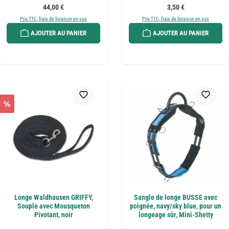
Prix régulier :
Prix régulier :
44,00 €
3,50 €
Prix TTC, frais de livraison en sus
Prix TTC, frais de livraison en sus
AJOUTER AU PANIER
AJOUTER AU PANIER
%
Longe Waldhausen GRIFFY,
Sangle de longe BUSSE avec
Souple avec Mousqueton
poignée, navy/sky blue, pour un
Pivotant, noir
longeage sûr, Mini-Shetty