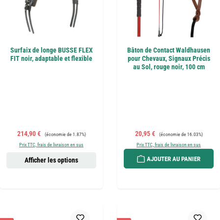
Surfaix de longe BUSSE FLEX
Bâton de Contact Waldhausen
FIT noir, adaptable et flexible
pour Chevaux, Signaux Précis
au Sol, rouge noir, 100 cm
Prix de vente :
Prix régulier :
Prix de vente :
Prix régulier :
214,90 €
20,95 €
(économie de 1.87%)
(économie de 16.03%)
Prix TTC, frais de livraison en sus
Prix TTC, frais de livraison en sus
AJOUTER AU PANIER
Afficher les options