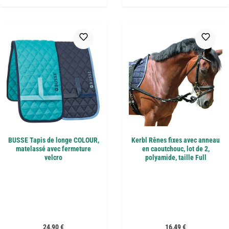
BUSSE Tapis de longe COLOUR,
Kerbl Rênes fixes avec anneau
matelassé avec fermeture
en caoutchouc, lot de 2,
velcro
polyamide, taille Full
Prix régulier :
Prix régulier :
24,90 €
16,49 €