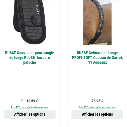
BUSSE Sous-tapis pour sangle
BUSSE Ceinture de Longe
de longe PLUSH, bordure
PROFI-SOFT, Coussin de Garrot,
peluche
11 Anneaux
Prix régulier :
Prix régulier :
De
18,59 €
76,95 €
Prix TTC, frais de livraison en sus
Prix TTC, frais de livraison en sus
Afficher les options
Afficher les options