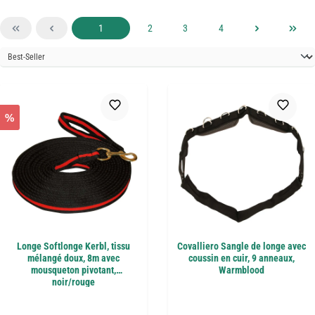
Page
Page
Page
Page
1
2
3
4
%
Longe Softlonge Kerbl, tissu
Covalliero Sangle de longe avec
mélangé doux, 8m avec
coussin en cuir, 9 anneaux,
mousqueton pivotant,
Warmblood
noir/rouge