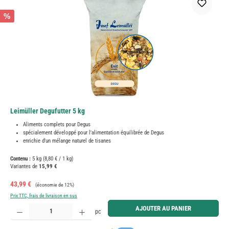
%
Leimüller Degufutter 5 kg
Aliments complets pour Degus
spécialement développé pour l'alimentation équilibrée de Degus
enrichie d'un mélange naturel de tisanes
Contenu :
5 kg
(8,80 € / 1 kg)
Variantes de
15,99 €
Prix de vente :
Prix régulier :
43,99 €
(économie de 12%)
Prix TTC, frais de livraison en sus
Quantité de produit : Entrez la quantité souhaitée ou utilisez les boutons pour augmenter ou diminue
AJOUTER AU PANIER
pc