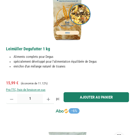
Leimüller Degufutter 1 kg
Aliments complets pour Degus
spécialement développé pour l'alimentation équilibrée de Degus
enrichie d'un mélange naturel de tisanes
Prix de vente :
Prix régulier :
15,99 €
(économie de 11.12%)
Prix TTC, frais de livraison en sus
Quantité de produit : Entrez la quantité souhaitée ou utilisez les boutons pour augmenter ou diminue
AJOUTER AU PANIER
pc
−6%