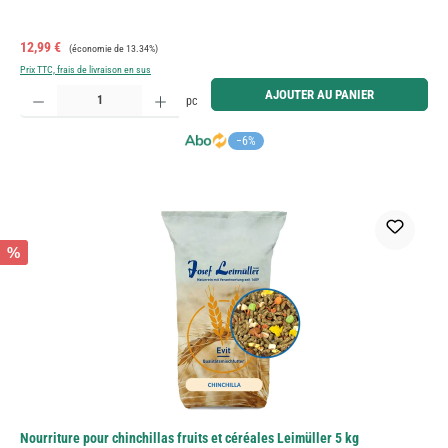
Prix de vente :
Prix régulier :
12,99 €
(économie de 13.34%)
Prix TTC, frais de livraison en sus
Quantité de produit : Entrez la quantité souhaitée ou utilisez les boutons pour augmenter ou diminue
AJOUTER AU PANIER
pc
−6%
%
Nourriture pour chinchillas fruits et céréales Leimüller 5 kg