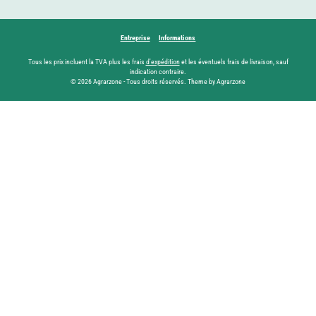
Entreprise
Informations
Tous les prix incluent la TVA plus les frais
d'expédition
et les éventuels frais de livraison, sauf
indication contraire.
© 2026 Agrarzone - Tous droits réservés. Theme by Agrarzone