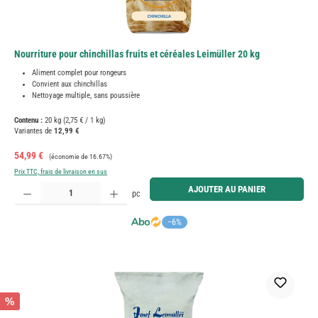
Nourriture pour chinchillas fruits et céréales Leimüller 20 kg
Aliment complet pour rongeurs
Convient aux chinchillas
Nettoyage multiple, sans poussière
Contenu :
20 kg
(2,75 € / 1 kg)
Variantes de
12,99 €
Prix de vente :
Prix régulier :
54,99 €
(économie de 16.67%)
Prix TTC, frais de livraison en sus
Quantité de produit : Entrez la quantité souhaitée ou utilisez les boutons pour augmenter ou diminue
AJOUTER AU PANIER
pc
−6%
%