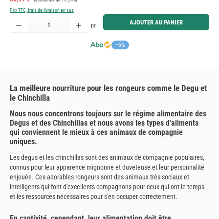
Prix TTC, frais de livraison en sus
Quantité de produit : Entrez la quantité souhaitée ou utilisez les boutons pour augmenter ou diminue
AJOUTER AU PANIER
pc
−6%
La meilleure nourriture pour les rongeurs comme le Degu et
le Chinchilla
Nous nous concentrons toujours sur le régime alimentaire des
Degus et des Chinchillas et nous avons les types d'aliments
qui conviennent le mieux à ces animaux de compagnie
uniques.
Les degus et les chinchillas sont des animaux de compagnie populaires,
connus pour leur apparence mignonne et duveteuse et leur personnalité
enjouée. Ces adorables rongeurs sont des animaux très sociaux et
intelligents qui font d'excellents compagnons pour ceux qui ont le temps
et les ressources nécessaires pour s'en occuper correctement.
En captivité, cependant, leur alimentation doit être