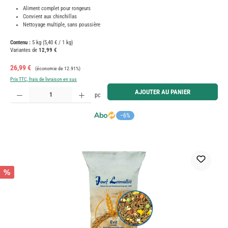
Aliment complet pour rongeurs
Convient aux chinchillas
Nettoyage multiple, sans poussière
Contenu :
5 kg
(5,40 € / 1 kg)
Variantes de
12,99 €
Prix de vente :
Prix régulier :
26,99 €
(économie de 12.91%)
Prix TTC, frais de livraison en sus
Quantité de produit : Entrez la quantité souhaitée ou utilisez les boutons pour augmenter ou diminue
AJOUTER AU PANIER
pc
−6%
%