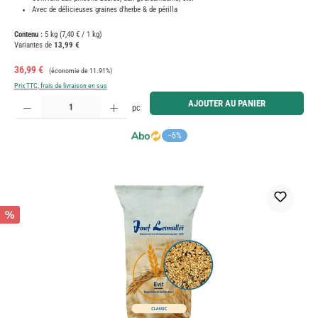
Avec de délicieuses graines d'herbe & de périlla
Contenu :
5 kg
(7,40 € / 1 kg)
Variantes de
13,99 €
Prix de vente :
Prix régulier :
36,99 €
(économie de 11.91%)
Prix TTC, frais de livraison en sus
Quantité de produit : Entrez la quantité souhaitée ou utilisez les boutons pour augmenter ou diminue
AJOUTER AU PANIER
pc
−6%
%