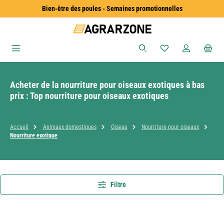
Bien-être des poules - Semaines promotionnelles
Passer au contenu principal
Vous avez 0 articles
Acheter de la nourriture pour oiseaux exotiques à bas
prix : Top nourriture pour oiseaux exotiques
Accueil
Animaux domestiques
Oiseau
Nourriture pour oiseaux
Nourriture exotique
Filtre