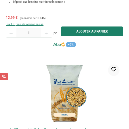
Répond aux besoins nutritionnels naturels
Prix de vente :
Prix régulier :
12,99 €
(économie de 13.34%)
Prix TTC, frais de livraison en sus
Quantité de produit : Entrez la quantité souhaitée ou utilisez les boutons pour augmenter ou diminue
AJOUTER AU PANIER
pc
−6%
%