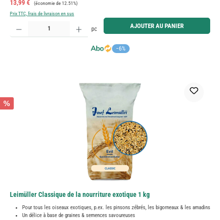
Prix de vente :
Prix régulier :
13,99 €
(économie de 12.51%)
Prix TTC, frais de livraison en sus
Quantité de produit : Entrez la quantité souhaitée ou utilisez les boutons pour augmenter ou diminue
AJOUTER AU PANIER
pc
−6%
%
Leimüller Classique de la nourriture exotique 1 kg
Pour tous les oiseaux exotiques, p.ex. les pinsons zébrés, les bigorneaux & les amadins
Un délice à base de graines & semences savoureuses