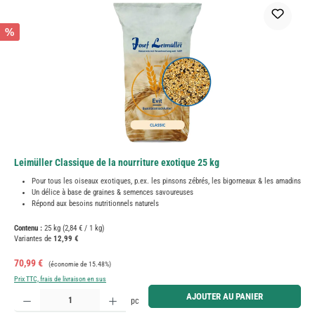
%
Leimüller Classique de la nourriture exotique 25 kg
Pour tous les oiseaux exotiques, p.ex. les pinsons zébrés, les bigorneaux & les amadins
Un délice à base de graines & semences savoureuses
Répond aux besoins nutritionnels naturels
Contenu :
25 kg
(2,84 € / 1 kg)
Variantes de
12,99 €
Prix de vente :
Prix régulier :
70,99 €
(économie de 15.48%)
Prix TTC, frais de livraison en sus
Quantité de produit : Entrez la quantité souhaitée ou utilisez les boutons pour augmenter ou diminue
AJOUTER AU PANIER
pc