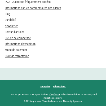
FAQ - Questions fréquemment posées
Informations sur les commentaires des clients
Blog
Durabilité
Newsletter
Retour d'articles
Preuve de compétnce
Informations d'expédition
Mode de paiement
Droit de rétractation
Entreprise
Informations
Tous les prix incluent la TVA plus les frais
d'expédition
et les éventuels frais de livraison, sauf
indication contraire.
© 2026 Agrarzone - Tous droits réservés. Theme by Agrarzone