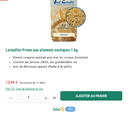
Leimüller Prime aux aliments exotiques 1 kg
Aliment composé premium pour tous les oiseaux d'ornement
Convient aux pinsons zébrés, aux gouldamadins, etc.
Avec de délicieuses graines d'herbe & de périlla
Prix de vente :
Prix régulier :
13,99 €
(économie de 17.66%)
Prix TTC, frais de livraison en sus
Quantité de produit : Entrez la quantité souhaitée ou utilisez les boutons pour augmenter ou diminue
AJOUTER AU PANIER
pc
−6%