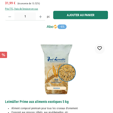
Prix de vente :
Prix régulier :
31,99 €
(économie de 13.52%)
Prix TTC, frais de livraison en sus
Quantité de produit : Entrez la quantité souhaitée ou utilisez les boutons pour augmenter ou diminue
AJOUTER AU PANIER
pc
−6%
%
Leimüller Prime aux aliments exotiques 5 kg
Aliment composé premium pour tous les oiseaux d'ornement
Convient aux pinsons zébrés, aux gouldamadins, etc.