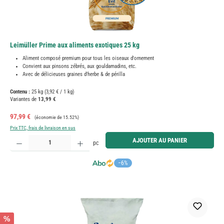
Leimüller Prime aux aliments exotiques 25 kg
Aliment composé premium pour tous les oiseaux d'ornement
Convient aux pinsons zébrés, aux gouldamadins, etc.
Avec de délicieuses graines d'herbe & de périlla
Contenu :
25 kg
(3,92 € / 1 kg)
Variantes de
13,99 €
Prix de vente :
Prix régulier :
97,99 €
(économie de 15.52%)
Prix TTC, frais de livraison en sus
Quantité de produit : Entrez la quantité souhaitée ou utilisez les boutons pour augmenter ou diminue
AJOUTER AU PANIER
pc
−6%
%