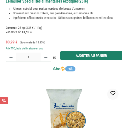
Leimüller Spécialités alimentaires exotiques 25 kg
Aliment spécial pour petites espèces d'oiseaux d'ornement
Convient aux pinsons zébrés, aux gouldamadins, aux amadins etc
Ingrédients sélectionnés avec soin : Délicieuses graines brillantes et millet plata.
Contenu :
25 kg
(3,36 € / 1 kg)
Variantes de
13,99 €
Prix de vente :
Prix régulier :
83,99 €
(économie de 15.15%)
Prix TTC, frais de livraison en sus
Quantité de produit : Entrez la quantité souhaitée ou utilisez les boutons pour augmenter ou diminue
AJOUTER AU PANIER
pc
−6%
%