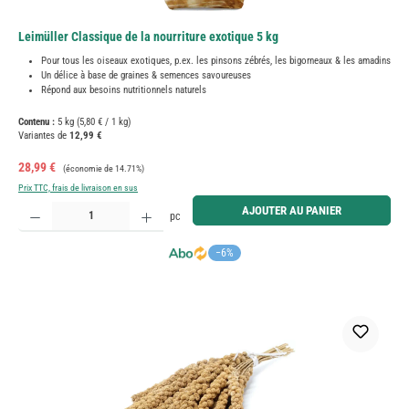
Leimüller Classique de la nourriture exotique 5 kg
Pour tous les oiseaux exotiques, p.ex. les pinsons zébrés, les bigorneaux & les amadins
Un délice à base de graines & semences savoureuses
Répond aux besoins nutritionnels naturels
Contenu :
5 kg
(5,80 € / 1 kg)
Variantes de
12,99 €
Prix de vente :
Prix régulier :
28,99 €
(économie de 14.71%)
Prix TTC, frais de livraison en sus
Quantité de produit : Entrez la quantité souhaitée ou utilisez les boutons pour augmenter ou diminue
AJOUTER AU PANIER
pc
−6%