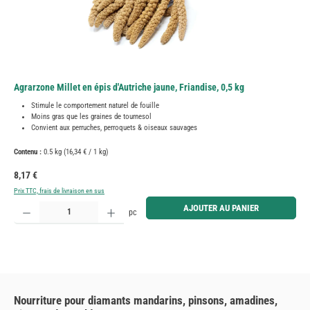
Agrarzone Millet en épis d'Autriche jaune, Friandise, 0,5 kg
Stimule le comportement naturel de fouille
Moins gras que les graines de tournesol
Convient aux perruches, perroquets & oiseaux sauvages
Contenu :
0.5 kg
(16,34 € / 1 kg)
Prix régulier :
8,17 €
Prix TTC, frais de livraison en sus
Quantité de produit : Entrez la quantité souhaitée ou utilisez les boutons pour augmenter ou diminue
AJOUTER AU PANIER
pc
Nourriture pour diamants mandarins, pinsons, amadines,