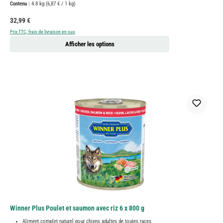
Contenu :
4.8 kg
(6,87 € / 1 kg)
Prix régulier :
32,99 €
Prix TTC, frais de livraison en sus
Afficher les options
Winner Plus Poulet et saumon avec riz 6 x 800 g
Aliment complet naturel pour chiens adultes de toutes races