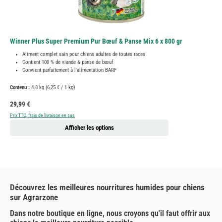
Winner Plus Super Premium Pur Bœuf & Panse Mix 6 x 800 gr
Aliment complet sain pour chiens adultes de toutes races
Contient 100 % de viande & panse de bœuf
Convient parfaitement à l'alimentation BARF
Contenu :
4.8 kg
(6,25 € / 1 kg)
Prix régulier :
29,99 €
Prix TTC, frais de livraison en sus
Afficher les options
Découvrez les meilleures nourritures humides pour chiens
sur Agrarzone
Dans notre boutique en ligne, nous croyons qu'il faut offrir aux