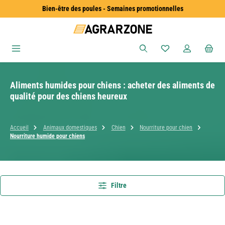
Bien-être des poules - Semaines promotionnelles
Passer au contenu principal
Vous avez 0 articles
Aliments humides pour chiens : acheter des aliments de
qualité pour des chiens heureux
Accueil
Animaux domestiques
Chien
Nourriture pour chien
Nourriture humide pour chiens
Filtre