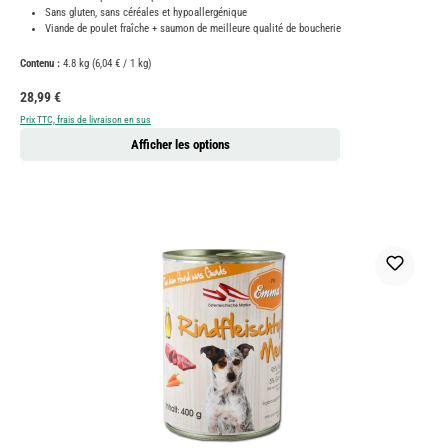
Sans gluten, sans céréales et hypoallergénique
Viande de poulet fraîche + saumon de meilleure qualité de boucherie
Contenu :
4.8 kg
(6,04 € / 1 kg)
Prix régulier :
28,99 €
Prix TTC, frais de livraison en sus
Afficher les options