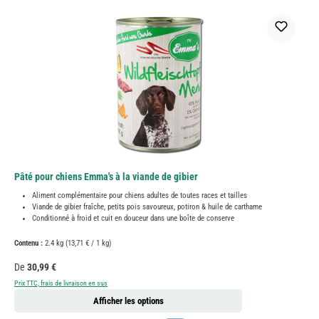
Pâté pour chiens Emma's à la viande de gibier
Aliment complémentaire pour chiens adultes de toutes races et tailles
Viande de gibier fraîche, petits pois savoureux, potiron & huile de carthame
Conditionné à froid et cuit en douceur dans une boîte de conserve
Contenu :
2.4 kg
(13,71 € / 1 kg)
Prix régulier :
De
30,99 €
Prix TTC, frais de livraison en sus
Afficher les options