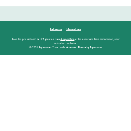
Entreprise
Informations
Tous les prix incluent la TVA plus les frais
d'expédition
et les éventuels frais de livraison, sauf
indication contraire.
© 2026 Agrarzone - Tous droits réservés. Theme by Agrarzone