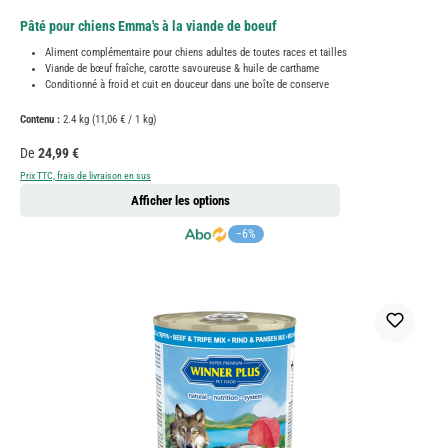
Pâté pour chiens Emma's à la viande de boeuf
Aliment complémentaire pour chiens adultes de toutes races et tailles
Viande de bœuf fraîche, carotte savoureuse & huile de carthame
Conditionné à froid et cuit en douceur dans une boîte de conserve
Contenu :
2.4 kg
(11,06 € / 1 kg)
Prix régulier :
De
24,99 €
Prix TTC, frais de livraison en sus
Afficher les options
−6%