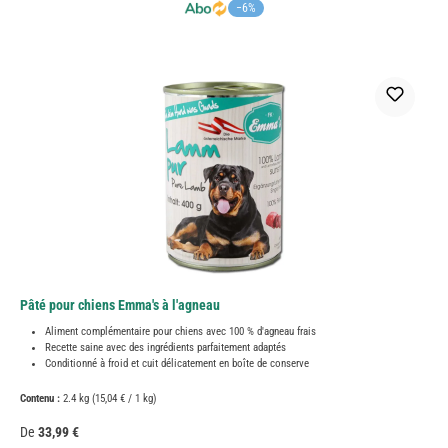
−6%
Pâté pour chiens Emma's à l'agneau
Aliment complémentaire pour chiens avec 100 % d'agneau frais
Recette saine avec des ingrédients parfaitement adaptés
Conditionné à froid et cuit délicatement en boîte de conserve
Contenu :
2.4 kg
(15,04 € / 1 kg)
Prix régulier :
De
33,99 €