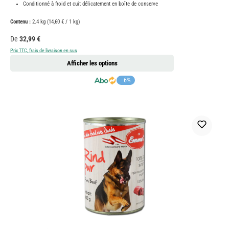
Conditionné à froid et cuit délicatement en boîte de conserve
Contenu :
2.4 kg
(14,60 € / 1 kg)
Prix régulier :
De
32,99 €
Prix TTC, frais de livraison en sus
Afficher les options
−6%