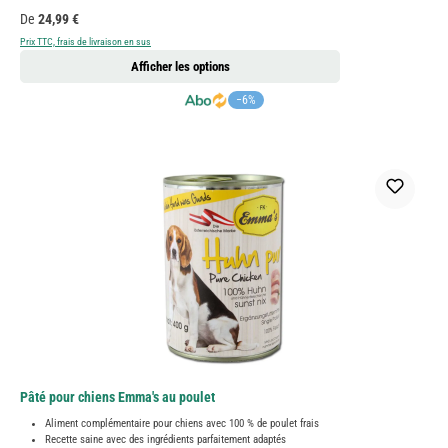
Prix régulier :
De
24,99 €
Prix TTC, frais de livraison en sus
Afficher les options
−6%
Pâté pour chiens Emma's au poulet
Aliment complémentaire pour chiens avec 100 % de poulet frais
Recette saine avec des ingrédients parfaitement adaptés