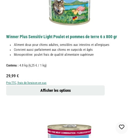
Winner Plus Sensitiv Light Poulet et pommes de terre 6 x 800 gr
Aliment doux pour chiens adultes, sensibles aux intestins et allergiques
Convient aussi parfaitement aux chiens en surpoids et âgés
Monoprotéine: poulet frais de qualité alimentaire supérieure
Contenu :
4.8 kg
(6,25 € / 1 kg)
Prix régulier :
29,99 €
Prix TTC, frais de livraison en sus
Afficher les options