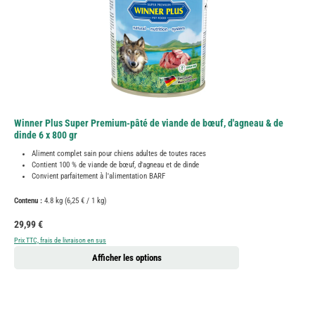
Winner Plus Super Premium-pâté de viande de bœuf, d'agneau & de
dinde 6 x 800 gr
Aliment complet sain pour chiens adultes de toutes races
Contient 100 % de viande de bœuf, d'agneau et de dinde
Convient parfaitement à l'alimentation BARF
Contenu :
4.8 kg
(6,25 € / 1 kg)
Prix régulier :
29,99 €
Prix TTC, frais de livraison en sus
Afficher les options