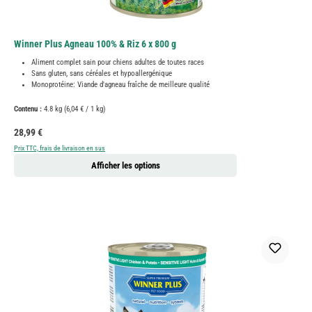
Winner Plus Agneau 100% & Riz 6 x 800 g
Aliment complet sain pour chiens adultes de toutes races
Sans gluten, sans céréales et hypoallergénique
Monoprotéine: Viande d'agneau fraîche de meilleure qualité
Contenu :
4.8 kg
(6,04 € / 1 kg)
Prix régulier :
28,99 €
Prix TTC, frais de livraison en sus
Afficher les options