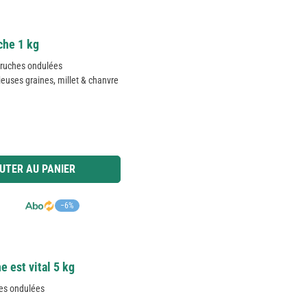
che 1 kg
rruches ondulées
ieuses graines, millet & chanvre
 ou utilisez les boutons pour augmenter ou diminuer la quantité.
UTER AU PANIER
−6%
e est vital 5 kg
hes ondulées