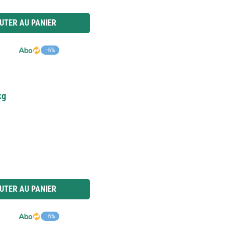
 ou utilisez les boutons pour augmenter ou diminuer la quantité.
UTER AU PANIER
−6%
kg
 ou utilisez les boutons pour augmenter ou diminuer la quantité.
UTER AU PANIER
−6%