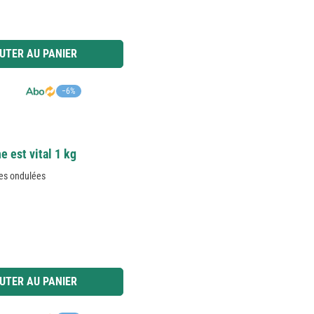
 ou utilisez les boutons pour augmenter ou diminuer la quantité.
UTER AU PANIER
−6%
e est vital 1 kg
hes ondulées
 ou utilisez les boutons pour augmenter ou diminuer la quantité.
UTER AU PANIER