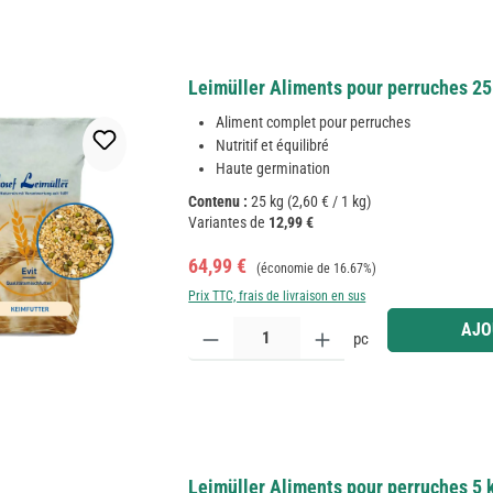
Leimüller Aliments pour perruches 25
Aliment complet pour perruches
Nutritif et équilibré
Haute germination
Contenu :
25 kg
(2,60 € / 1 kg)
Variantes de
12,99 €
Prix de vente :
Prix régulier :
64,99 €
(économie de 16.67%)
Prix TTC, frais de livraison en sus
Quantité de produit : Entrez la quantité souhaitée
AJO
pc
Leimüller Aliments pour perruches 5 