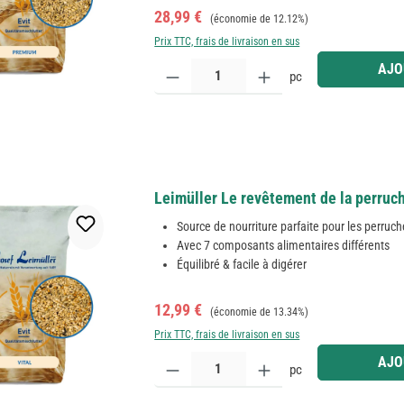
Prix de vente :
Prix régulier :
28,99 €
(économie de 12.12%)
Prix TTC, frais de livraison en sus
Quantité de produit : Entrez la quantité souhaitée
AJO
pc
Leimüller Le revêtement de la perruch
Source de nourriture parfaite pour les perruc
Avec 7 composants alimentaires différents
Équilibré & facile à digérer
Prix de vente :
Prix régulier :
12,99 €
(économie de 13.34%)
Prix TTC, frais de livraison en sus
Quantité de produit : Entrez la quantité souhaitée
AJO
pc