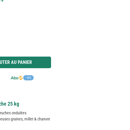
 ou utilisez les boutons pour augmenter ou diminuer la quantité.
UTER AU PANIER
−6%
che 25 kg
rruches ondulées
ieuses graines, millet & chanvre