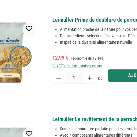
Leimüller Prime de doublure de perru
Alimentation proche de la nature pour vos pe
Des ingrédients sélectionnés avec soin : Délic
Inspiré de la diversité alimentaire naturelle
Prix de vente :
Prix régulier :
12,99 €
(économie de 13.34%)
Prix TTC, frais de livraison en sus
Quantité de produit : Entrez la quantité souhaitée
AJO
pc
Leimüller Le revêtement de la perruch
Source de nourriture parfaite pour les perruc
Avec 7 composants alimentaires différents