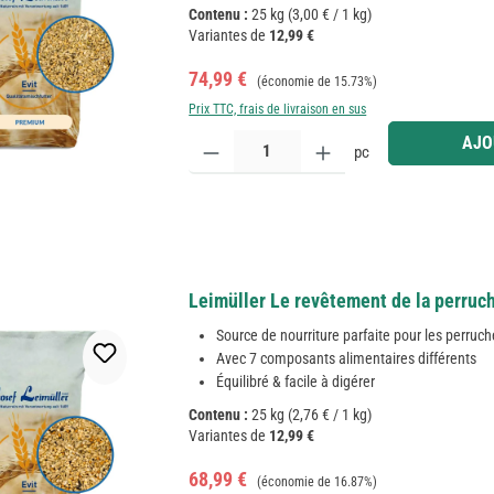
Contenu :
25 kg
(3,00 € / 1 kg)
Variantes de
12,99 €
Prix de vente :
Prix régulier :
74,99 €
(économie de 15.73%)
Prix TTC, frais de livraison en sus
Quantité de produit : Entrez la quantité souhaitée
AJO
pc
Leimüller Le revêtement de la perruch
Source de nourriture parfaite pour les perruc
Avec 7 composants alimentaires différents
Équilibré & facile à digérer
Contenu :
25 kg
(2,76 € / 1 kg)
Variantes de
12,99 €
Prix de vente :
Prix régulier :
68,99 €
(économie de 16.87%)