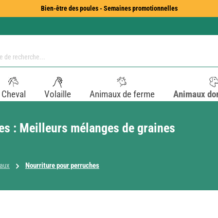
Bien-être des poules - Semaines promotionnelles
Cheval
Volaille
Animaux de ferme
Animaux do
es : Meilleurs mélanges de graines
eaux
Nourriture pour perruches