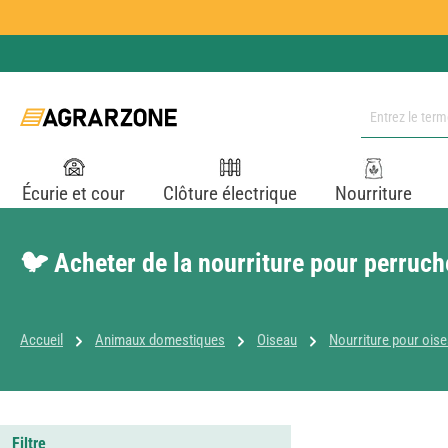
ser au contenu principal
Passer à la recherche
Passer à la navigation principale
Écurie et cour
Clôture électrique
Nourriture
🐦 Acheter de la nourriture pour perruch
Accueil
Animaux domestiques
Oiseau
Nourriture pour ois
Filtre