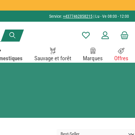
Service:
+4377462858215
| Lu - Ve 08:00 - 12:00
Vous avez 0 articles dans v
mestiques
Sauvage et forêt
Marques
Offres