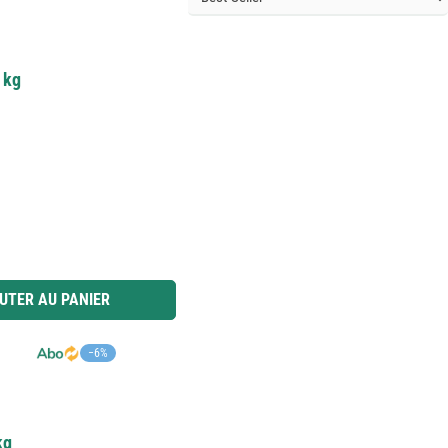
 kg
 ou utilisez les boutons pour augmenter ou diminuer la quantité.
UTER AU PANIER
−6%
kg