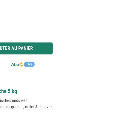
 ou utilisez les boutons pour augmenter ou diminuer la quantité.
UTER AU PANIER
−6%
che 5 kg
rruches ondulées
ieuses graines, millet & chanvre