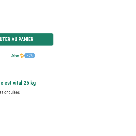
 ou utilisez les boutons pour augmenter ou diminuer la quantité.
UTER AU PANIER
−6%
e est vital 25 kg
hes ondulées