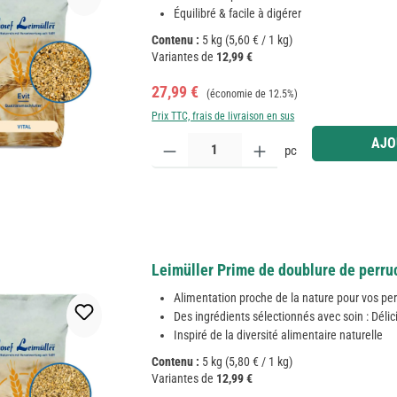
Équilibré & facile à digérer
Contenu :
5 kg
(5,60 € / 1 kg)
Variantes de
12,99 €
Prix de vente :
Prix régulier :
27,99 €
(économie de 12.5%)
Prix TTC, frais de livraison en sus
Quantité de produit : Entrez la quantité souhaitée
AJO
pc
Leimüller Prime de doublure de perru
Alimentation proche de la nature pour vos pe
Des ingrédients sélectionnés avec soin : Délic
Inspiré de la diversité alimentaire naturelle
Contenu :
5 kg
(5,80 € / 1 kg)
Variantes de
12,99 €