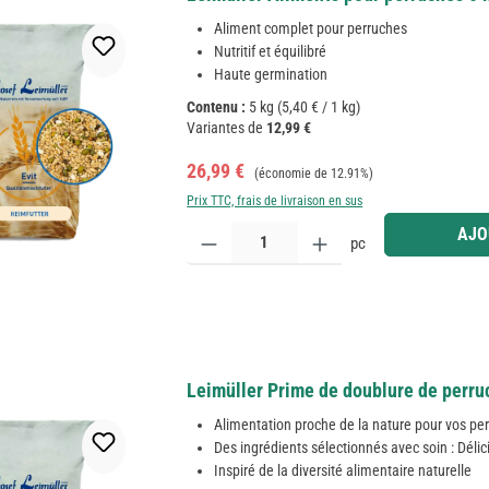
Aliment complet pour perruches
Nutritif et équilibré
Haute germination
Contenu :
5 kg
(5,40 € / 1 kg)
Variantes de
12,99 €
Prix de vente :
Prix régulier :
26,99 €
(économie de 12.91%)
Prix TTC, frais de livraison en sus
Quantité de produit : Entrez la quantité souhaitée
AJO
pc
Leimüller Prime de doublure de perru
Alimentation proche de la nature pour vos pe
Des ingrédients sélectionnés avec soin : Délic
Inspiré de la diversité alimentaire naturelle