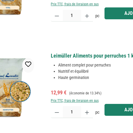
Prix TTC, frais de livraison en sus
Quantité de produit : Entrez la quantité souhaitée
AJO
pc
Leimüller Aliments pour perruches 1 
Aliment complet pour perruches
Nutritif et équilibré
Haute germination
Prix de vente :
Prix régulier :
12,99 €
(économie de 13.34%)
Prix TTC, frais de livraison en sus
Quantité de produit : Entrez la quantité souhaitée
AJO
pc