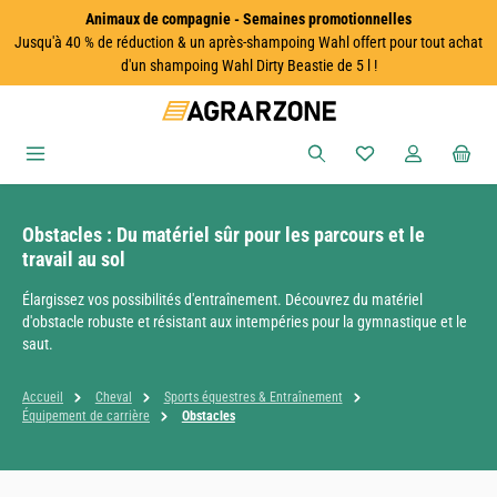
Animaux de compagnie - Semaines promotionnelles
Passer au contenu principal
Jusqu'à 40 % de réduction & un après-shampoing Wahl offert pour tout achat
d'un shampoing Wahl Dirty Beastie de 5 l !
Vous avez 0 articles
Obstacles : Du matériel sûr pour les parcours et le
travail au sol
Élargissez vos possibilités d'entraînement. Découvrez du matériel
d'obstacle robuste et résistant aux intempéries pour la gymnastique et le
saut.
Accueil
Cheval
Sports équestres & Entraînement
Équipement de carrière
Obstacles