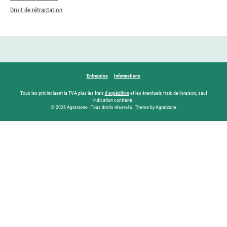
Droit de rétractation
Entreprise
Informations
Tous les prix incluent la TVA plus les frais
d'expédition
et les éventuels frais de livraison, sauf
indication contraire.
© 2026 Agrarzone - Tous droits réservés. Theme by Agrarzone