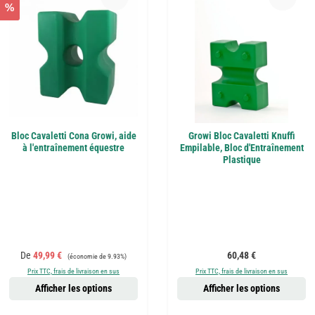
%
Bloc Cavaletti Cona Growi, aide
Growi Bloc Cavaletti Knuffi
à l'entraînement équestre
Empilable, Bloc d'Entraînement
Plastique
Prix de vente :
Prix régulier :
Prix régulier :
De
49,99 €
60,48 €
(économie de 9.93%)
Prix TTC, frais de livraison en sus
Prix TTC, frais de livraison en sus
Afficher les options
Afficher les options