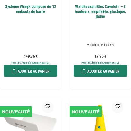
Système WingX composé de 12
Waldhausen Bloc Cavaletti – 3
embouts de barre
hauteurs, empilable, plastique,
jaune
Variantes de
14,95 €
Prix régulier :
Prix régulier :
149,76 €
17,95 €
Prix TTC, frais de livraison en sus
Prix TTC, frais de livraison en sus
AJOUTER AU PANIER
AJOUTER AU PANIER
NOUVEAUTÉ
NOUVEAUTÉ