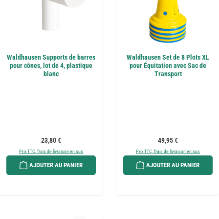
Waldhausen Supports de barres
Waldhausen Set de 8 Plots XL
pour cônes, lot de 4, plastique
pour Équitation avec Sac de
blanc
Transport
Prix régulier :
Prix régulier :
23,80 €
49,95 €
Prix TTC, frais de livraison en sus
Prix TTC, frais de livraison en sus
AJOUTER AU PANIER
AJOUTER AU PANIER