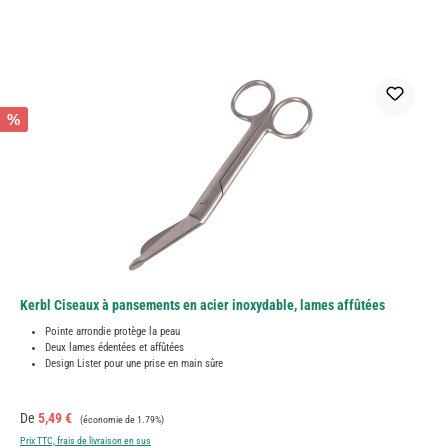
%
Kerbl Ciseaux à pansements en acier inoxydable, lames affûtées
Pointe arrondie protège la peau
Deux lames édentées et affûtées
Design Lister pour une prise en main sûre
Prix de vente :
Prix régulier :
De
5,49 €
(économie de 1.79%)
Prix TTC, frais de livraison en sus