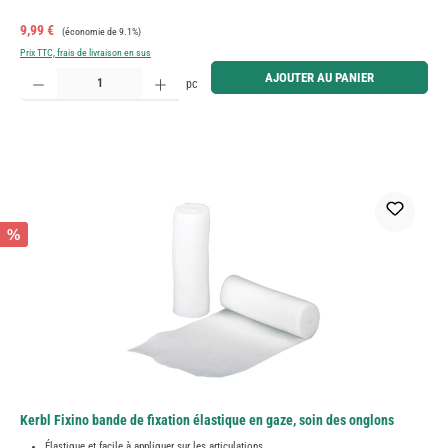
Prix de vente :
Prix régulier :
9,99 €
(économie de 9.1%)
Prix TTC, frais de livraison en sus
Quantité de produit : Entrez la quantité souhaitée ou utilisez les boutons pour augmenter ou diminue
AJOUTER AU PANIER
pc
%
Kerbl Fixino bande de fixation élastique en gaze, soin des onglons
Élastique et facile à appliquer sur les articulations