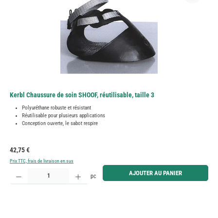
Kerbl Chaussure de soin SHOOF, réutilisable, taille 3
Polyuréthane robuste et résistant
Réutilisable pour plusieurs applications
Conception ouverte, le sabot respire
Prix régulier :
42,75 €
Prix TTC, frais de livraison en sus
Quantité de produit : Entrez la quantité souhaitée ou utilisez les boutons pour augmenter ou diminue
AJOUTER AU PANIER
pc