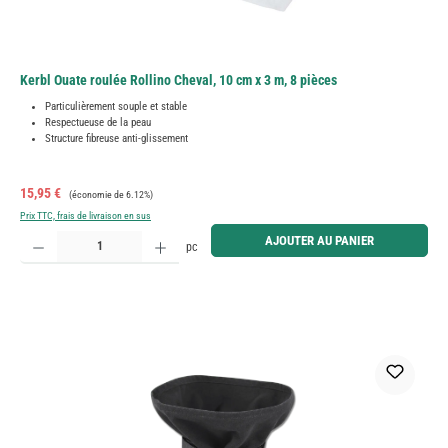
Kerbl Ouate roulée Rollino Cheval, 10 cm x 3 m, 8 pièces
Particulièrement souple et stable
Respectueuse de la peau
Structure fibreuse anti-glissement
Prix de vente :
Prix régulier :
15,95 €
(économie de 6.12%)
Prix TTC, frais de livraison en sus
Quantité de produit : Entrez la quantité souhaitée ou utilisez les boutons pour augmenter ou diminue
AJOUTER AU PANIER
pc