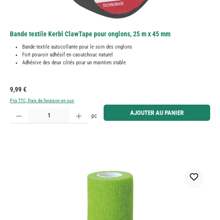
Bande textile Kerbl ClawTape pour onglons, 25 m x 45 mm
Bande textile autocollante pour le soin des onglons
Fort pouvoir adhésif en caoutchouc naturel
Adhésive des deux côtés pour un maintien stable
Prix régulier :
9,99 €
Prix TTC, frais de livraison en sus
Quantité de produit : Entrez la quantité souhaitée ou utilisez les boutons pour augmenter ou diminue
AJOUTER AU PANIER
pc