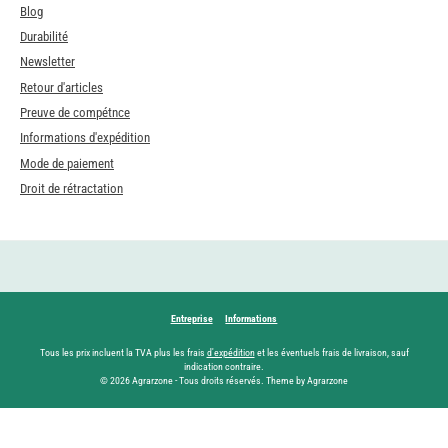
Blog
Durabilité
Newsletter
Retour d'articles
Preuve de compétnce
Informations d'expédition
Mode de paiement
Droit de rétractation
Entreprise
Informations
Tous les prix incluent la TVA plus les frais
d'expédition
et les éventuels frais de livraison, sauf
indication contraire.
© 2026 Agrarzone - Tous droits réservés. Theme by Agrarzone