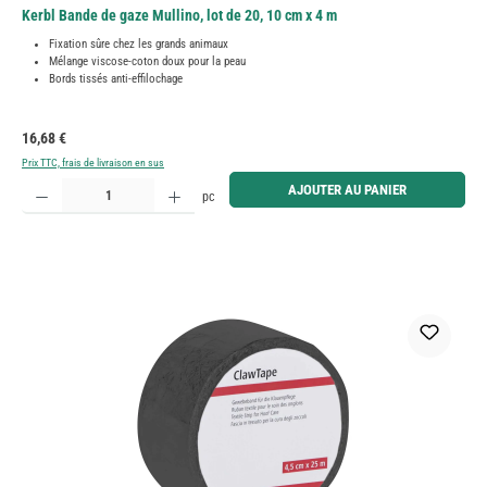
Kerbl Bande de gaze Mullino, lot de 20, 10 cm x 4 m
Fixation sûre chez les grands animaux
Mélange viscose-coton doux pour la peau
Bords tissés anti-effilochage
Prix régulier :
16,68 €
Prix TTC, frais de livraison en sus
Quantité de produit : Entrez la quantité souhaitée ou utilisez les boutons pour augmenter ou diminue
AJOUTER AU PANIER
pc