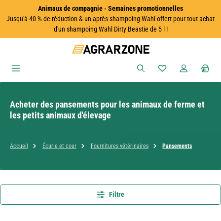
Animaux de compagnie - Semaines promotionnelles
Passer au contenu principal
Jusqu'à 40 % de réduction & un après-shampoing Wahl offert pour tout achat
d'un shampoing Wahl Dirty Beastie de 5 l !
Vous avez 0 articles
Acheter des pansements pour les animaux de ferme et
les petits animaux d'élevage
Accueil
Écurie et cour
Fournitures vétérinaires
Pansements
Filtre