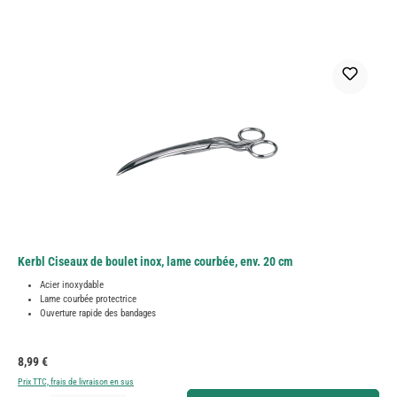
Kerbl Ciseaux de boulet inox, lame courbée, env. 20 cm
Acier inoxydable
Lame courbée protectrice
Ouverture rapide des bandages
Prix régulier :
8,99 €
Prix TTC, frais de livraison en sus
Quantité de produit : Entrez la quantité souhaitée ou utilisez les boutons pour augmenter ou diminue