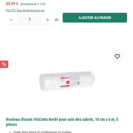
Prix de vente :
Prix régulier :
33,99 €
(économie de 7.11%)
Prix TTC, frais de livraison en sus
Quantité de produit : Entrez la quantité souhaitée ou utilisez les boutons pour augmenter ou diminue
AJOUTER AU PANIER
pc
%
Rouleau d'ouate VisCotto Kerbl pour soin des sabots, 10 cm x 6 m, 5
pièces
Ouate extra douce et volumineuse en rouleau