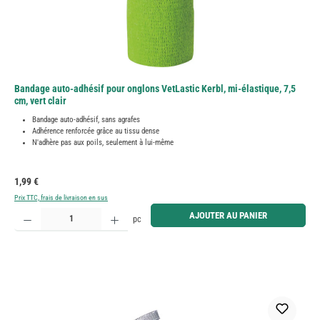
Bandage auto-adhésif pour onglons VetLastic Kerbl, mi-élastique, 7,5
cm, vert clair
Bandage auto-adhésif, sans agrafes
Adhérence renforcée grâce au tissu dense
N'adhère pas aux poils, seulement à lui-même
Prix régulier :
1,99 €
Prix TTC, frais de livraison en sus
Quantité de produit : Entrez la quantité souhaitée ou utilisez les boutons pour augmenter ou diminue
AJOUTER AU PANIER
pc