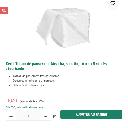
%
Kerbl Toison de pansement Absorba, sans fin, 10 cm x 5 m, très
absorbante
Toison de pansement très absorbante
Douce comme la soie et poreuse
Utilisable des deux côtés
Prix de vente :
Prix régulier :
10,49 €
(économie de 4.55%)
Prix TTC, frais de livraison en sus
Quantité de produit : Entrez la quantité souhaitée ou utilisez les boutons pour augmenter ou diminue
AJOUTER AU PANIER
pc