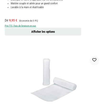
Matière souple et aérée pour un grand confort
Lavable à la main et réutilisable
Prix de vente :
Prix régulier :
De
9,95 €
(économie de 0.4%)
Prix TTC, frais de livraison en sus
Afficher les options