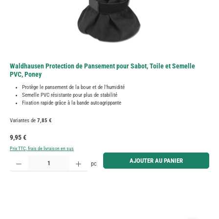
Waldhausen Protection de Pansement pour Sabot, Toile et Semelle
PVC, Poney
Protège le pansement de la boue et de l'humidité
Semelle PVC résistante pour plus de stabilité
Fixation rapide grâce à la bande autoagrippante
Variantes de
7,85 €
Prix régulier :
9,95 €
Prix TTC, frais de livraison en sus
Quantité de produit : Entrez la quantité souhaitée ou utilisez les boutons pour augmenter ou diminue
AJOUTER AU PANIER
pc