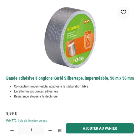
Bande adhésive à onglons Kerbl Silbertape, imperméable, 50 m x 50 mm
Conception imperméable, adaptée à la stabulation libre
Excellentes propriétés adhésives
Résistance élevée à la déchirure
Prix régulier :
9,99 €
Prix TTC, frais de livraison en sus
Quantité de produit : Entrez la quantité souhaitée ou utilisez les boutons pour augmenter ou diminue
AJOUTER AU PANIER
pc