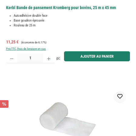
Kerbl Bande de pansement Kromberg pour bovins, 25 m x 45 mm
Autoadhésive double face
Base goudron éprouvée
Rouleau de 25 m
Prix de vente :
Prix régulier :
11,25 €
(économie de 6.17%)
Prix TTC, frais de livraison en sus
Quantité de produit : Entrez la quantité souhaitée ou utilisez les boutons pour augmenter ou diminue
AJOUTER AU PANIER
pc
%