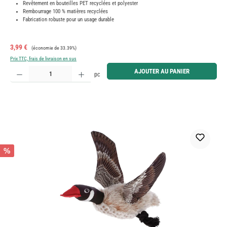
Revêtement en bouteilles PET recyclées et polyester
Rembourrage 100 % matières recyclées
Fabrication robuste pour un usage durable
Prix de vente :
Prix régulier :
3,99 €
(économie de 33.39%)
Prix TTC, frais de livraison en sus
Quantité de produit : Entrez la quantité souhaitée ou utilisez les boutons pour augmenter ou diminue
AJOUTER AU PANIER
pc
%