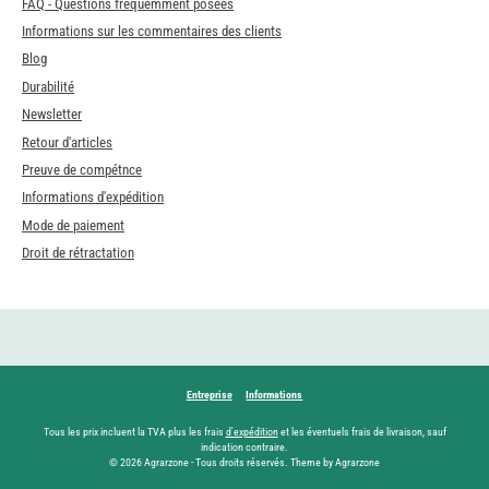
FAQ - Questions fréquemment posées
Informations sur les commentaires des clients
Blog
Durabilité
Newsletter
Retour d'articles
Preuve de compétnce
Informations d'expédition
Mode de paiement
Droit de rétractation
Entreprise
Informations
Tous les prix incluent la TVA plus les frais
d'expédition
et les éventuels frais de livraison, sauf
indication contraire.
© 2026 Agrarzone - Tous droits réservés. Theme by Agrarzone