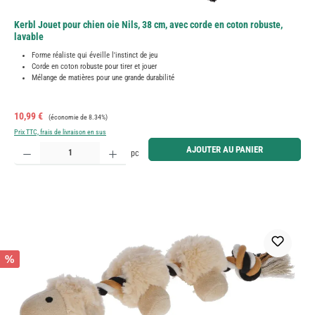
Kerbl Jouet pour chien oie Nils, 38 cm, avec corde en coton robuste,
lavable
Forme réaliste qui éveille l'instinct de jeu
Corde en coton robuste pour tirer et jouer
Mélange de matières pour une grande durabilité
Prix de vente :
Prix régulier :
10,99 €
(économie de 8.34%)
Prix TTC, frais de livraison en sus
Quantité de produit : Entrez la quantité souhaitée ou utilisez les boutons pour augmenter ou diminue
AJOUTER AU PANIER
pc
%