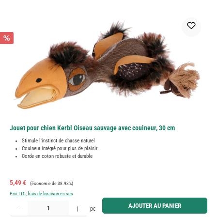
%
Jouet pour chien Kerbl Oiseau sauvage avec couineur, 30 cm
Stimule l'instinct de chasse naturel
Couineur intégré pour plus de plaisir
Corde en coton robuste et durable
Prix de vente :
Prix régulier :
5,49 €
(économie de 38.93%)
Prix TTC, frais de livraison en sus
Quantité de produit : Entrez la quantité souhaitée ou utilisez les boutons pour augmenter ou diminue
AJOUTER AU PANIER
pc