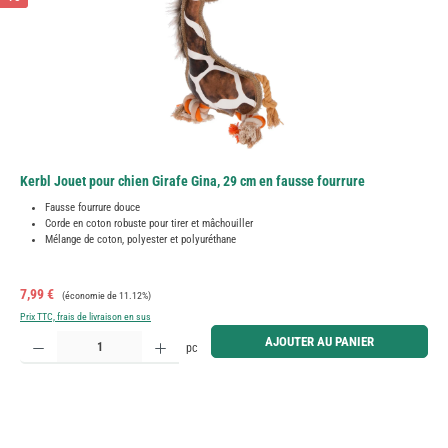
Kerbl Jouet pour chien Girafe Gina, 29 cm en fausse fourrure
Fausse fourrure douce
Corde en coton robuste pour tirer et mâchouiller
Mélange de coton, polyester et polyuréthane
Prix de vente :
Prix régulier :
7,99 €
(économie de 11.12%)
Prix TTC, frais de livraison en sus
Quantité de produit : Entrez la quantité souhaitée ou utilisez les boutons pour augmenter ou diminue
AJOUTER AU PANIER
pc