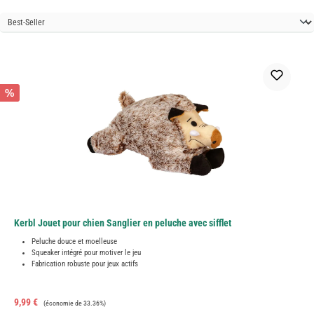
%
Kerbl Jouet pour chien Sanglier en peluche avec sifflet
Peluche douce et moelleuse
Squeaker intégré pour motiver le jeu
Fabrication robuste pour jeux actifs
Prix de vente :
Prix régulier :
9,99 €
(économie de 33.36%)