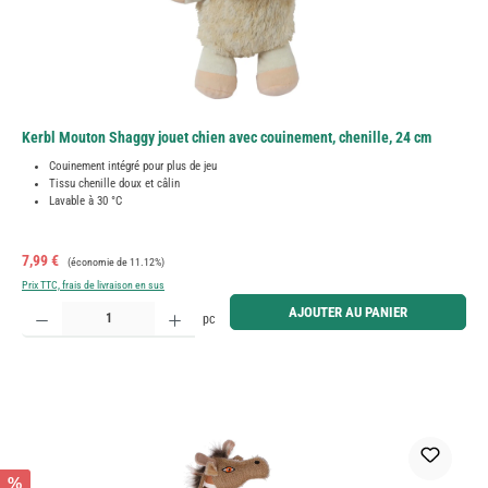
Kerbl Mouton Shaggy jouet chien avec couinement, chenille, 24 cm
Couinement intégré pour plus de jeu
Tissu chenille doux et câlin
Lavable à 30 °C
Prix de vente :
Prix régulier :
7,99 €
(économie de 11.12%)
Prix TTC, frais de livraison en sus
Quantité de produit : Entrez la quantité souhaitée ou utilisez les boutons pour augmenter ou diminue
AJOUTER AU PANIER
pc
%