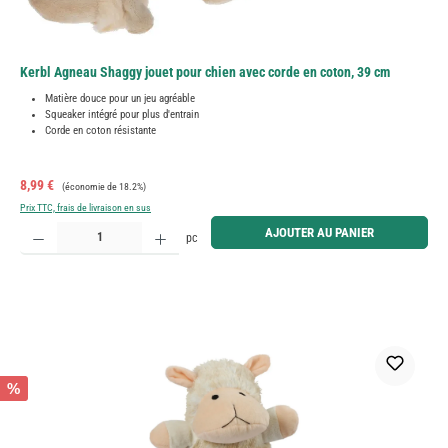
Kerbl Agneau Shaggy jouet pour chien avec corde en coton, 39 cm
Matière douce pour un jeu agréable
Squeaker intégré pour plus d'entrain
Corde en coton résistante
Prix de vente :
Prix régulier :
8,99 €
(économie de 18.2%)
Prix TTC, frais de livraison en sus
Quantité de produit : Entrez la quantité souhaitée ou utilisez les boutons pour augmenter ou diminue
AJOUTER AU PANIER
pc
%