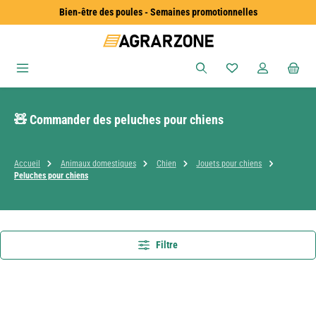
Bien-être des poules - Semaines promotionnelles
Passer au contenu principal
Vous avez 0 articles
🧸 Commander des peluches pour chiens
Accueil
Animaux domestiques
Chien
Jouets pour chiens
Peluches pour chiens
Filtre