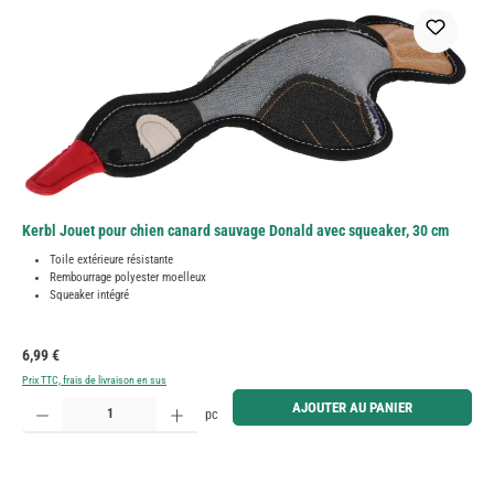
Kerbl Jouet pour chien canard sauvage Donald avec squeaker, 30 cm
Toile extérieure résistante
Rembourrage polyester moelleux
Squeaker intégré
Prix régulier :
6,99 €
Prix TTC, frais de livraison en sus
Quantité de produit : Entrez la quantité souhaitée ou utilisez les boutons pour augmenter ou diminue
AJOUTER AU PANIER
pc