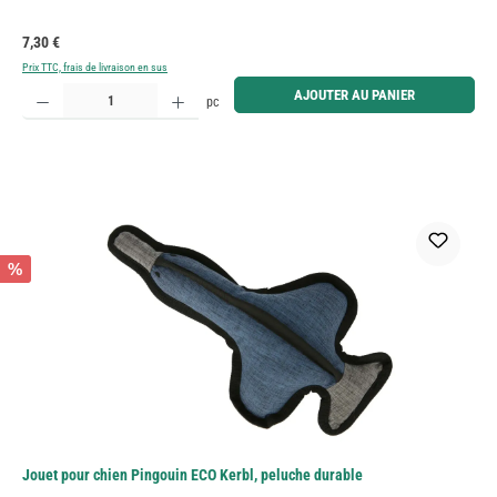
Prix régulier :
7,30 €
Prix TTC, frais de livraison en sus
Quantité de produit : Entrez la quantité souhaitée ou utilisez les boutons pour augmenter ou diminue
AJOUTER AU PANIER
pc
%
Jouet pour chien Pingouin ECO Kerbl, peluche durable