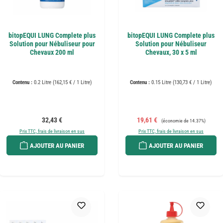
bitopEQUI LUNG Complete plus
bitopEQUI LUNG Complete plus
Solution pour Nébuliseur pour
Solution pour Nébuliseur
Chevaux 200 ml
Chevaux, 30 x 5 ml
Contenu :
0.2 Litre
(162,15 € / 1 Litre)
Contenu :
0.15 Litre
(130,73 € / 1 Litre)
Prix régulier :
Prix de vente :
Prix régulier :
32,43 €
19,61 €
(économie de 14.37%)
Prix TTC, frais de livraison en sus
Prix TTC, frais de livraison en sus
AJOUTER AU PANIER
AJOUTER AU PANIER