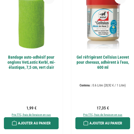
Bandage auto-adhésif pour
Gel réfrigérant Cellsius Leovet
onglons VetLastic Kerbl, mi-
pour chevaux, adhérent à l'eau,
élastique, 7,5 cm, vert clair
600 ml
Contenu :
0.6 Litre
(28,92 € / 1 Litre)
Prix régulier :
Prix régulier :
1,99 €
17,35 €
Prix TTC, frais de livraison en sus
Prix TTC, frais de livraison en sus
AJOUTER AU PANIER
AJOUTER AU PANIER