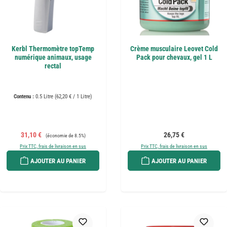
Kerbl Thermomètre topTemp
Crème musculaire Leovet Cold
numérique animaux, usage
Pack pour chevaux, gel 1 L
rectal
Contenu :
0.5 Litre
(62,20 € / 1 Litre)
Prix de vente :
Prix régulier :
Prix régulier :
31,10 €
26,75 €
(économie de 8.5%)
Prix TTC, frais de livraison en sus
Prix TTC, frais de livraison en sus
AJOUTER AU PANIER
AJOUTER AU PANIER