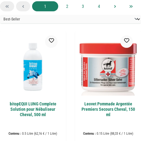
Page
Page
Page
Page
1
2
3
4
bitopEQUI LUNG Complete
Leovet Pommade Argentée
Solution pour Nébuliseur
Premiers Secours Cheval, 150
Cheval, 500 ml
ml
Contenu :
0.5 Litre
(62,16 € / 1 Litre)
Contenu :
0.15 Litre
(88,33 € / 1 Litre)