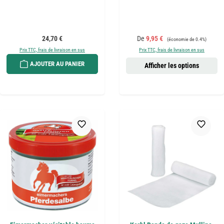
Prix régulier :
Prix de vente :
Prix régulier :
24,70 €
De
9,95 €
(économie de 0.4%)
Prix TTC, frais de livraison en sus
Prix TTC, frais de livraison en sus
AJOUTER AU PANIER
Afficher les options