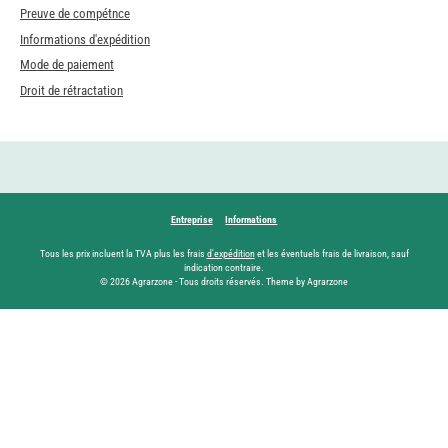
Preuve de compétnce
Informations d'expédition
Mode de paiement
Droit de rétractation
Entreprise
Informations
Tous les prix incluent la TVA plus les frais
d'expédition
et les éventuels frais de livraison, sauf
indication contraire.
© 2026 Agrarzone - Tous droits réservés. Theme by Agrarzone