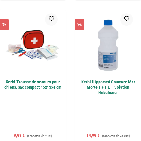
%
%
Kerbl Trousse de secours pour
Kerbl Hippomed Saumure Mer
chiens, sac compact 15x13x4 cm
Morte 1% 1 L – Solution
Nébuliseur
Prix de vente :
Prix régulier :
Prix de vente :
Prix régulier :
9,99 €
14,99 €
(économie de 9.1%)
(économie de 25.01%)