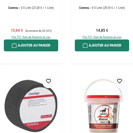
Contenu :
0.5 Litre
(27,28 € / 1 Litre)
Contenu :
0.5 Litre
(29,70 € / 1 Litre)
Prix de vente :
Prix régulier :
Prix régulier :
13,64 €
14,85 €
(économie de 30.02%)
Prix TTC, frais de livraison en sus
Prix TTC, frais de livraison en sus
AJOUTER AU PANIER
AJOUTER AU PANIER