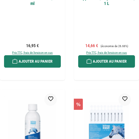
ml
1 L
Prix régulier :
Prix de vente :
Prix régulier :
16,95 €
14,66 €
(économie de 26.66%)
Prix TTC, frais de livraison en sus
Prix TTC, frais de livraison en sus
AJOUTER AU PANIER
AJOUTER AU PANIER
%