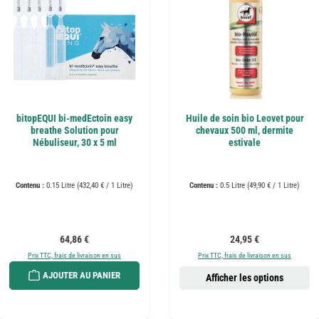
bitopEQUI bi-medEctoin easy
Huile de soin bio Leovet pour
breathe Solution pour
chevaux 500 ml, dermite
Nébuliseur, 30 x 5 ml
estivale
Contenu :
0.15 Litre
(432,40 € / 1 Litre)
Contenu :
0.5 Litre
(49,90 € / 1 Litre)
Prix régulier :
Prix régulier :
64,86 €
24,95 €
Prix TTC, frais de livraison en sus
Prix TTC, frais de livraison en sus
AJOUTER AU PANIER
Afficher les options