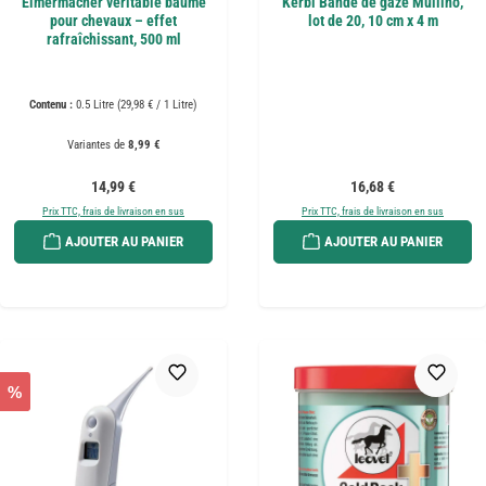
Eimermacher véritable baume
Kerbl Bande de gaze Mullino,
pour chevaux – effet
lot de 20, 10 cm x 4 m
rafraîchissant, 500 ml
Contenu :
0.5 Litre
(29,98 € / 1 Litre)
Variantes de
8,99 €
Prix régulier :
Prix régulier :
14,99 €
16,68 €
Prix TTC, frais de livraison en sus
Prix TTC, frais de livraison en sus
AJOUTER AU PANIER
AJOUTER AU PANIER
%