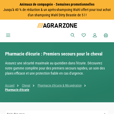
Animaux de compagnie - Semaines promotionnelles
Passer au contenu principal
Jusqu'à 40 % de réduction & un après-shampoing Wahl offert pour tout achat
d'un shampoing Wahl Dirty Beastie de 5 l !
Vous avez 0 articles
Pharmacie d'écurie : Premiers secours pour le cheval
Assurez une sécurité maximale au quotidien dans l'écurie. Découvrez
notre gamme complète pour des premiers secours rapides, un soin des
plaies efficace et une protection fiable en cas d'urgence.
Accueil
Cheval
Pharmacie d'écurie & Récupération
Pharmacie d'écurie