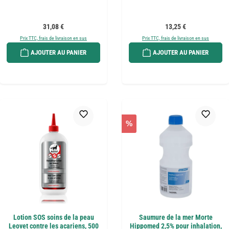
Prix régulier :
Prix régulier :
31,08 €
13,25 €
Prix TTC, frais de livraison en sus
Prix TTC, frais de livraison en sus
AJOUTER AU PANIER
AJOUTER AU PANIER
%
Lotion SOS soins de la peau
Saumure de la mer Morte
Leovet contre les acariens, 500
Hippomed 2,5% pour inhalation,