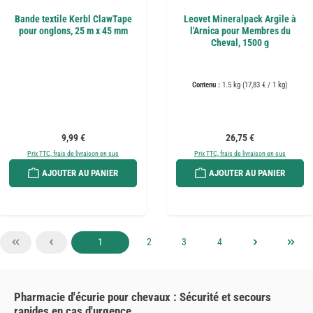
Bande textile Kerbl ClawTape
Leovet Mineralpack Argile à
pour onglons, 25 m x 45 mm
l'Arnica pour Membres du
Cheval, 1500 g
Contenu :
1.5 kg
(17,83 € / 1 kg)
Prix régulier :
Prix régulier :
9,99 €
26,75 €
Prix TTC, frais de livraison en sus
Prix TTC, frais de livraison en sus
AJOUTER AU PANIER
AJOUTER AU PANIER
Page
Page
Page
Page
1
2
3
4
Pharmacie d'écurie pour chevaux : Sécurité et secours
rapides en cas d'urgence