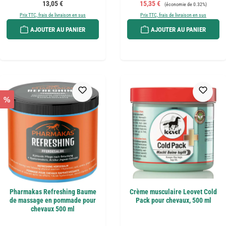
Prix régulier :
Prix de vente :
Prix régulier :
13,05 €
15,35 €
(économie de 0.32%)
Prix TTC, frais de livraison en sus
Prix TTC, frais de livraison en sus
AJOUTER AU PANIER
AJOUTER AU PANIER
%
Pharmakas Refreshing Baume
Crème musculaire Leovet Cold
de massage en pommade pour
Pack pour chevaux, 500 ml
chevaux 500 ml