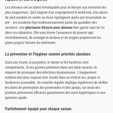
Les chevaux ont un talent remarquable pour se blesser aux moments les
plus inopportuns. Qu'il s'agisse d'un engorgement le week-end, d'un abcès
de pied soudain en soirée ou d'une égratignure après une bousculade au
pré – les accidents font malheureusement partie du quotidien des
cavaliers. Une
pharmacie d'écurie pour chevaux
bien garnie vaut de l'or
dans ces situations. Elle vous donne l'assurance de pouvoir agir
immédiatement, de soulager la douleur et de soigner proprement les
plaies jusqu'à l'arrivée du vétérinaire.
La prévention et l'hygiène comme priorités absolues
Dans une écurie, la poussière, le fumier et les bactéries sont
omniprésents. Si ces germes pénètrent dans une plaie ouverte, ils
risquent de provoquer des infections douloureuses. L'équipement
médical doit donc toujours être stocké dans un endroit sec, propre et
facilement accessible. Un contrôle régulier implique également de vérifier
les dates de péremption des pommades et des sprays, car seuls des
produits pleinement efficaces garantissent des soins hygiéniques et une
guérison rapide.
Parfaitement équipé pour chaque saison