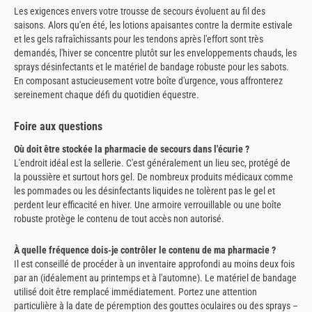
Les exigences envers votre trousse de secours évoluent au fil des
saisons. Alors qu'en été, les lotions apaisantes contre la dermite estivale
et les gels rafraîchissants pour les tendons après l'effort sont très
demandés, l'hiver se concentre plutôt sur les enveloppements chauds, les
sprays désinfectants et le matériel de bandage robuste pour les sabots.
En composant astucieusement votre boîte d'urgence, vous affronterez
sereinement chaque défi du quotidien équestre.
Foire aux questions
Où doit être stockée la pharmacie de secours dans l'écurie ?
L'endroit idéal est la sellerie. C'est généralement un lieu sec, protégé de
la poussière et surtout hors gel. De nombreux produits médicaux comme
les pommades ou les désinfectants liquides ne tolèrent pas le gel et
perdent leur efficacité en hiver. Une armoire verrouillable ou une boîte
robuste protège le contenu de tout accès non autorisé.
À quelle fréquence dois-je contrôler le contenu de ma pharmacie ?
Il est conseillé de procéder à un inventaire approfondi au moins deux fois
par an (idéalement au printemps et à l'automne). Le matériel de bandage
utilisé doit être remplacé immédiatement. Portez une attention
particulière à la date de péremption des gouttes oculaires ou des sprays –