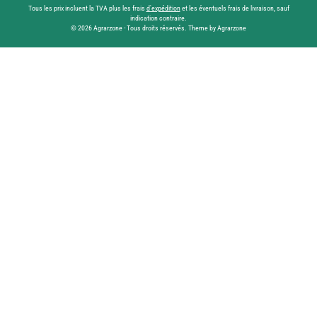
Tous les prix incluent la TVA plus les frais
d'expédition
et les éventuels frais de livraison, sauf
indication contraire.
© 2026 Agrarzone - Tous droits réservés. Theme by Agrarzone