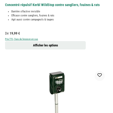
Concentré répulsif Kerbl WildStop contre sangliers, fouines & rats
Barrière olfactive invisible
Efficace contre sangliers, fouines & rats
Agit aussi contre campagnols & taupes
Prix régulier :
De
19,99 €
Prix TTC, frais de livraison en sus
Afficher les options