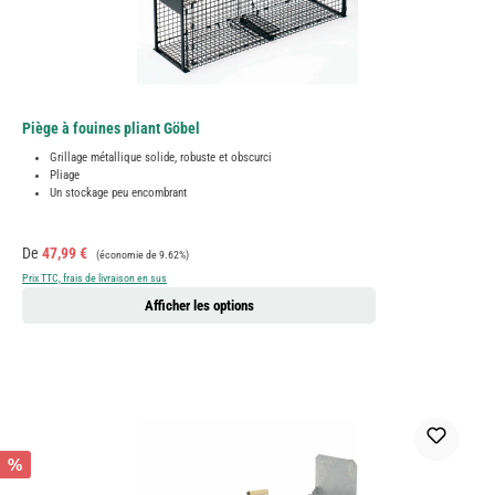
Piège à fouines pliant Göbel
Grillage métallique solide, robuste et obscurci
Pliage
Un stockage peu encombrant
Prix de vente :
Prix régulier :
De
47,99 €
(économie de 9.62%)
Prix TTC, frais de livraison en sus
Afficher les options
%