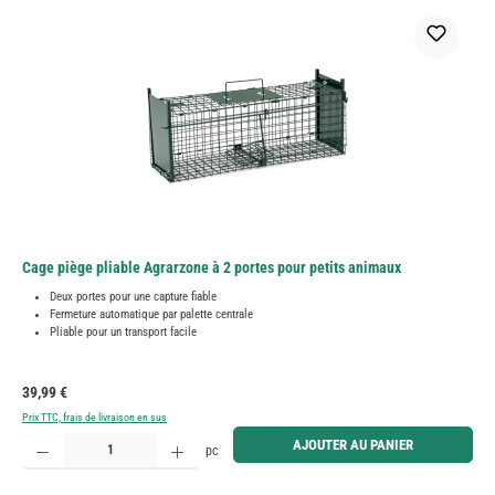
Cage piège pliable Agrarzone à 2 portes pour petits animaux
Deux portes pour une capture fiable
Fermeture automatique par palette centrale
Pliable pour un transport facile
Prix régulier :
39,99 €
Prix TTC, frais de livraison en sus
Quantité de produit : Entrez la quantité souhaitée ou utilisez les boutons pour augmenter ou diminue
AJOUTER AU PANIER
pc