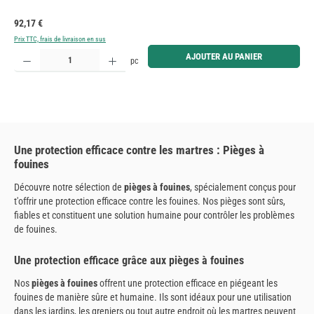
Prix régulier :
92,17 €
Prix TTC, frais de livraison en sus
Quantité de produit : Entrez la quantité souhaitée ou utilisez les boutons pour augmenter ou diminue
AJOUTER AU PANIER
pc
Une protection efficace contre les martres : Pièges à
fouines
Découvre notre sélection de
pièges à fouines
, spécialement conçus pour
t'offrir une protection efficace contre les fouines. Nos pièges sont sûrs,
fiables et constituent une solution humaine pour contrôler les problèmes
de fouines.
Une protection efficace grâce aux pièges à fouines
Nos
pièges à fouines
offrent une protection efficace en piégeant les
fouines de manière sûre et humaine. Ils sont idéaux pour une utilisation
dans les jardins, les greniers ou tout autre endroit où les martres peuvent