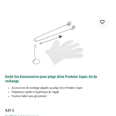
Kerbl Set d'accessoires pour piège Alive Predator Super, kit de
rechange
Accessoires de rechange adaptés au piège Alive Predator Super
Préparation rapide et hygiénique de l'appât
Fixation fiable sans glissement
Prix régulier :
4,01 €