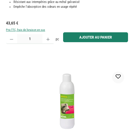
Résistant aux intempéries grâce au métal galvanisé
Empêche l'absorption des odeurs en usage répété
Prix régulier :
43,65 €
Prix TTC, frais de livraison en sus
Quantité de produit : Entrez la quantité souhaitée ou utilisez les boutons pour augmenter ou diminue
AJOUTER AU PANIER
pc