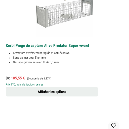
Kerbl Piège de capture Alive Predator Super vivant
Fermeture extrêmement rapide et anti-évasion
Sans danger pour l'homme
Grillage galvanisé avec fil de 3,3 mm
Prix de vente :
Prix régulier :
De
105,55 €
(économie de 3.17%)
Prix TTC, frais de livraison en sus
Afficher les options