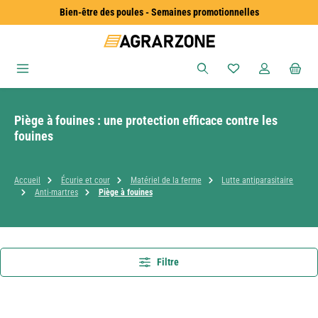
Bien-être des poules - Semaines promotionnelles
Passer au contenu principal
Vous avez 0 articles
Piège à fouines : une protection efficace contre les
fouines
Accueil
Écurie et cour
Matériel de la ferme
Lutte antiparasitaire
Anti-martres
Piège à fouines
Filtre