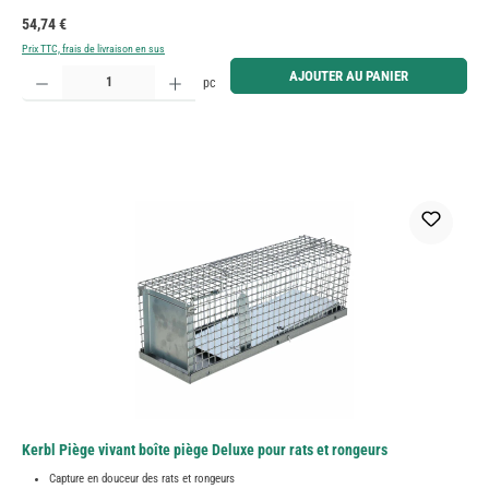
Prix régulier :
54,74 €
Prix TTC, frais de livraison en sus
Quantité de produit : Entrez la quantité souhaitée ou utilisez les boutons pour augmenter ou diminue
AJOUTER AU PANIER
pc
Kerbl Piège vivant boîte piège Deluxe pour rats et rongeurs
Capture en douceur des rats et rongeurs