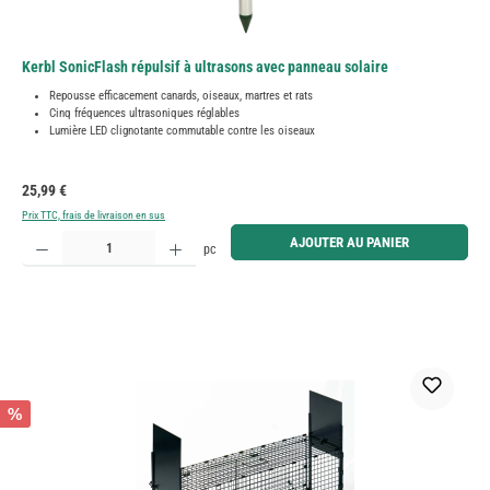
Kerbl SonicFlash répulsif à ultrasons avec panneau solaire
Repousse efficacement canards, oiseaux, martres et rats
Cinq fréquences ultrasoniques réglables
Lumière LED clignotante commutable contre les oiseaux
Prix régulier :
25,99 €
Prix TTC, frais de livraison en sus
Quantité de produit : Entrez la quantité souhaitée ou utilisez les boutons pour augmenter ou diminue
AJOUTER AU PANIER
pc
%