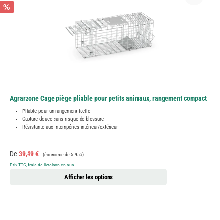
%
Agrarzone Cage piège pliable pour petits animaux, rangement compact
Pliable pour un rangement facile
Capture douce sans risque de blessure
Résistante aux intempéries intérieur/extérieur
Prix de vente :
Prix régulier :
De
39,49 €
(économie de 5.95%)
Prix TTC, frais de livraison en sus
Afficher les options