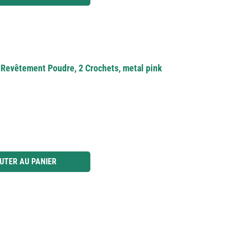
 Revêtement Poudre, 2 Crochets, metal pink
 ou utilisez les boutons pour augmenter ou diminuer la quantité.
UTER AU PANIER