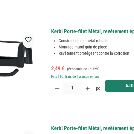
Kerbl Porte-filet Métal, revêtement é
Construction en métal robuste
Montage mural gain de place
Revêtement protégeant contre la corrosion
Prix de vente :
Prix régulier :
2,49 €
(économie de 16.72%)
Prix TTC, frais de livraison en sus
Quantité de produit : Entrez la quantité souhaitée
AJO
pc
Kerbl Porte-filet Métal, revêtement é