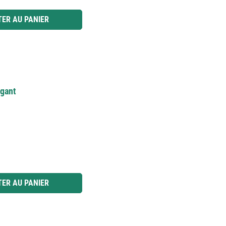
 ou utilisez les boutons pour augmenter ou diminuer la quantité.
ER AU PANIER
égant
 ou utilisez les boutons pour augmenter ou diminuer la quantité.
ER AU PANIER