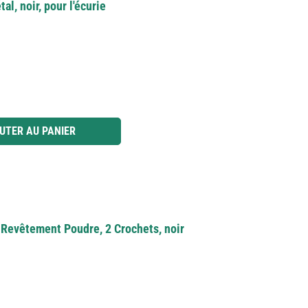
l, noir, pour l'écurie
 ou utilisez les boutons pour augmenter ou diminuer la quantité.
UTER AU PANIER
Revêtement Poudre, 2 Crochets, noir