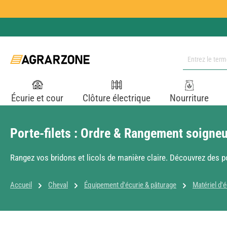
ser au contenu principal
Passer à la recherche
Passer à la navigation principale
Écurie et cour
Clôture électrique
Nourriture
Porte-filets : Ordre & Rangement soigneux
Rangez vos bridons et licols de manière claire. Découvrez des po
Accueil
Cheval
Équipement d'écurie & pâturage
Matériel d'é