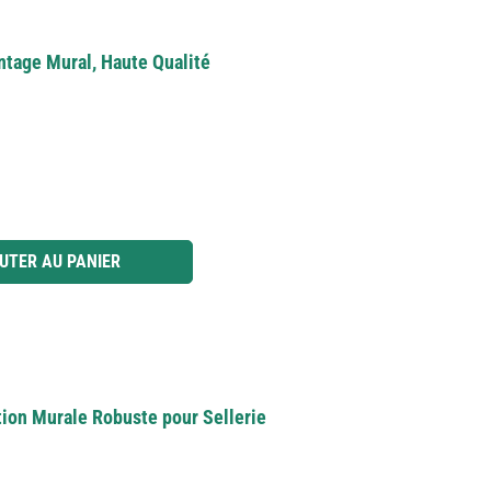
ntage Mural, Haute Qualité
 ou utilisez les boutons pour augmenter ou diminuer la quantité.
UTER AU PANIER
ation Murale Robuste pour Sellerie