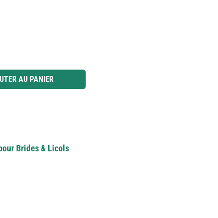
 ou utilisez les boutons pour augmenter ou diminuer la quantité.
UTER AU PANIER
pour Brides & Licols