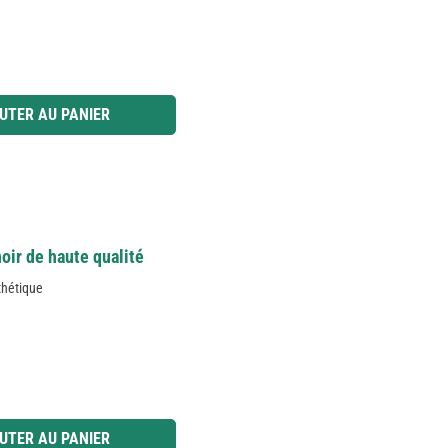
 ou utilisez les boutons pour augmenter ou diminuer la quantité.
UTER AU PANIER
oir de haute qualité
thétique
 ou utilisez les boutons pour augmenter ou diminuer la quantité.
UTER AU PANIER