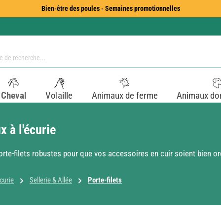
Bien-être des poules - Semaines promotionnelles
Cheval
Volaille
Animaux de ferme
Animaux do
 à l'écurie
rte-filets robustes pour que vos accessoires en cuir soient bien ord
curie
Sellerie & Allée
Porte-filets