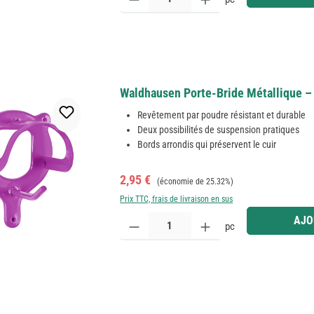
Waldhausen Porte-Bride Métallique –
Revêtement par poudre résistant et durable
Deux possibilités de suspension pratiques
Bords arrondis qui préservent le cuir
Prix de vente :
Prix régulier :
2,95 €
(économie de 25.32%)
Prix TTC, frais de livraison en sus
Quantité de produit : Entrez la quantité souhaitée
AJO
pc