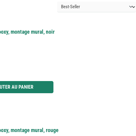
poxy, montage mural, noir
 ou utilisez les boutons pour augmenter ou diminuer la quantité.
UTER AU PANIER
poxy, montage mural, rouge