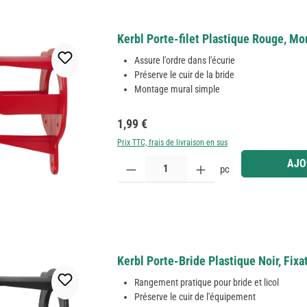
Kerbl Porte-filet Plastique Rouge, Mo
Assure l'ordre dans l'écurie
Préserve le cuir de la bride
Montage mural simple
Prix régulier :
1,99 €
Prix TTC, frais de livraison en sus
Quantité de produit : Entrez la quantité souhaitée
AJO
pc
Kerbl Porte-Bride Plastique Noir, Fix
Rangement pratique pour bride et licol
Préserve le cuir de l'équipement