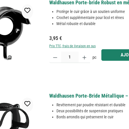
Waldhausen Porte-bride Robust en méta
Protège le cuir grâce à un soutien uniforme
Crochet supplémentaire pour licol et rênes
Métal robuste et durable
Prix régulier :
3,95 €
Prix TTC, frais de livraison en sus
Quantité de produit : Entrez la quantité souhaitée
AJO
pc
Waldhausen Porte-Bride Métallique – 
Revêtement par poudre résistant et durable
Deux possibilités de suspension pratiques
Bords arrondis qui préservent le cuir