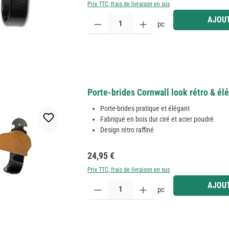
Prix TTC, frais de livraison en sus
Quantité de produit : Entrez la quantité souhaitée
AJOUT
pc
Porte-brides Cornwall look rétro & él
Porte-brides pratique et élégant
Fabriqué en bois dur ciré et acier poudré
Design rétro raffiné
Prix régulier :
24,95 €
Prix TTC, frais de livraison en sus
Quantité de produit : Entrez la quantité souhaitée
AJOUT
pc