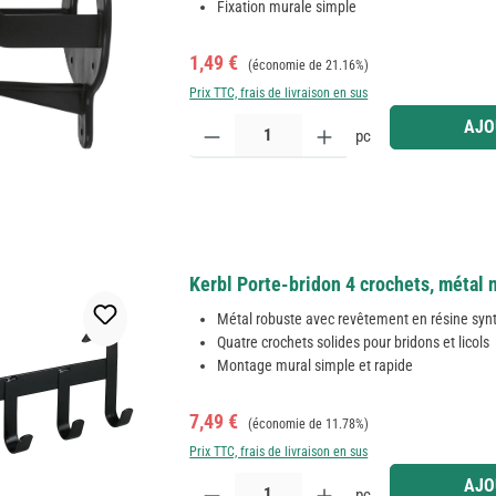
Fixation murale simple
Prix de vente :
Prix régulier :
1,49 €
(économie de 21.16%)
Prix TTC, frais de livraison en sus
Quantité de produit : Entrez la quantité souhaitée
AJO
pc
Kerbl Porte-bridon 4 crochets, métal n
Métal robuste avec revêtement en résine syn
Quatre crochets solides pour bridons et licols
Montage mural simple et rapide
Prix de vente :
Prix régulier :
7,49 €
(économie de 11.78%)
Prix TTC, frais de livraison en sus
Quantité de produit : Entrez la quantité souhaitée
AJO
pc