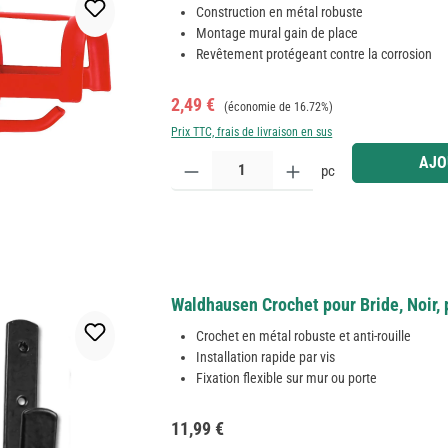
Construction en métal robuste
Montage mural gain de place
Revêtement protégeant contre la corrosion
Prix de vente :
Prix régulier :
2,49 €
(économie de 16.72%)
Prix TTC, frais de livraison en sus
Quantité de produit : Entrez la quantité souhaitée
AJO
pc
Waldhausen Crochet pour Bride, Noir, 
Crochet en métal robuste et anti-rouille
Installation rapide par vis
Fixation flexible sur mur ou porte
Prix régulier :
11,99 €