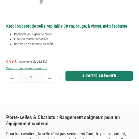
Kerbl Support de selle repliable 38 cm, rouge, à visser, métal robuste
Repliable pour gain de place
Fixation murale sécurisée
Construction robuste en métal
Prix de vente :
Prix régulier :
6,99 €
(économie de 26.34%)
Prix TTC, frais de livraison en sus
Quantité de produit : Entrez la quantité souhaitée ou utilisez les boutons pour augmenter ou diminue
AJOUTER AU PANIER
pc
Porte-selles & Chariots : Rangement soigneux pour un
équipement coûteux
Pour les cavaliers, la selle n'est pas seulement l'outil le plus important,