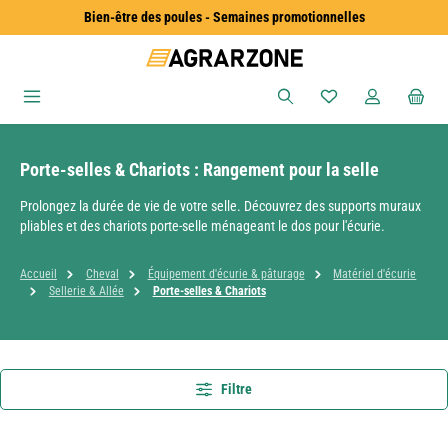
Bien-être des poules - Semaines promotionnelles
Passer au contenu principal
Vous avez 0 articles
Porte-selles & Chariots : Rangement pour la selle
Prolongez la durée de vie de votre selle. Découvrez des supports muraux
pliables et des chariots porte-selle ménageant le dos pour l'écurie.
Accueil
Cheval
Équipement d'écurie & pâturage
Matériel d'écurie
Sellerie & Allée
Porte-selles & Chariots
Filtre