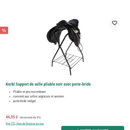
%
Kerbl Support de selle pliable noir avec porte-bride
Pliable et peu encombrant
convient aux selles anglaises et western
porte-bride intégré
Prix de vente :
Prix régulier :
46,55 €
(économie de 3%)
Prix TTC, frais de livraison en sus
Quantité de produit : Entrez la quantité souhaitée ou utilisez les boutons pour augmenter ou diminue