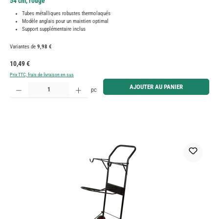
54 cm, rouge
Tubes métalliques robustes thermolaqués
Modèle anglais pour un maintien optimal
Support supplémentaire inclus
Variantes de
9,98 €
Prix régulier :
10,49 €
Prix TTC, frais de livraison en sus
Quantité de produit : Entrez la quantité souhaitée ou utilisez les boutons pour augmenter ou diminue
AJOUTER AU PANIER
pc