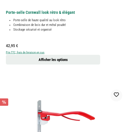
Porte-selle Cornwall look rétro & élégant
Porte-selle de haute qualité au look rétro
Combinaison de bois dur et métal poudré
Stockage sécurisé et organisé
Prix régulier :
42,95 €
Prix TTC, frais de livraison en sus
Afficher les options
%