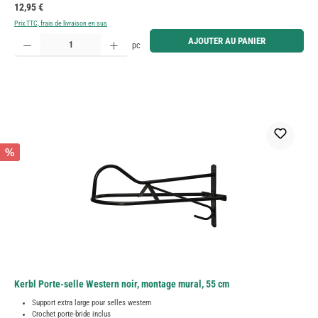
Prix régulier :
12,95 €
Prix TTC, frais de livraison en sus
Quantité de produit : Entrez la quantité souhaitée ou utilisez les boutons pour augmenter ou diminue
AJOUTER AU PANIER
pc
%
Kerbl Porte-selle Western noir, montage mural, 55 cm
Support extra large pour selles western
Crochet porte-bride inclus