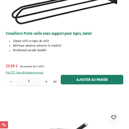
Covalliero Porte-selle avec support pour tapis, métal
Sépare selle et tapis de selle
Meilleure aération, préserve le matériel
Revêtement poudré durable
Prix de vente :
Prix régulier :
20,90 €
(économie de 9.09%)
Prix TTC, frais de livraison en sus
Quantité de produit : Entrez la quantité souhaitée ou utilisez les boutons pour augmenter ou diminue
AJOUTER AU PANIER
pc
%