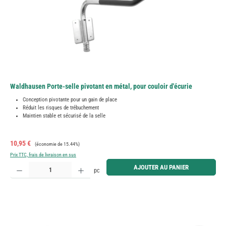
Waldhausen Porte-selle pivotant en métal, pour couloir d'écurie
Conception pivotante pour un gain de place
Réduit les risques de trébuchement
Maintien stable et sécurisé de la selle
Prix de vente :
Prix régulier :
10,95 €
(économie de 15.44%)
Prix TTC, frais de livraison en sus
Quantité de produit : Entrez la quantité souhaitée ou utilisez les boutons pour augmenter ou diminue
AJOUTER AU PANIER
pc