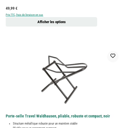
Prix régulier :
49,99 €
Prix TTC, frais de livraison en sus
Afficher les options
Porte-selle Travel Waldhausen, pliable, robuste et compact, noir
Structure métallique robuste pour un maintien stable