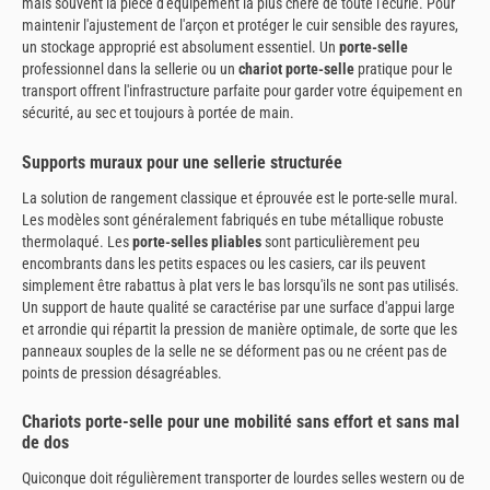
mais souvent la pièce d'équipement la plus chère de toute l'écurie. Pour
maintenir l'ajustement de l'arçon et protéger le cuir sensible des rayures,
un stockage approprié est absolument essentiel. Un
porte-selle
professionnel dans la sellerie ou un
chariot porte-selle
pratique pour le
transport offrent l'infrastructure parfaite pour garder votre équipement en
sécurité, au sec et toujours à portée de main.
Supports muraux pour une sellerie structurée
La solution de rangement classique et éprouvée est le porte-selle mural.
Les modèles sont généralement fabriqués en tube métallique robuste
thermolaqué. Les
porte-selles pliables
sont particulièrement peu
encombrants dans les petits espaces ou les casiers, car ils peuvent
simplement être rabattus à plat vers le bas lorsqu'ils ne sont pas utilisés.
Un support de haute qualité se caractérise par une surface d'appui large
et arrondie qui répartit la pression de manière optimale, de sorte que les
panneaux souples de la selle ne se déforment pas ou ne créent pas de
points de pression désagréables.
Chariots porte-selle pour une mobilité sans effort et sans mal
de dos
Quiconque doit régulièrement transporter de lourdes selles western ou de