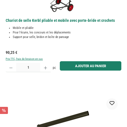
Chariot de selle Kerbl pliable et mobile avec porte-bride et crochets
Mobile et pliable
Pour l'écurie, les concours et les déplacements
Support pour selle, bridon et boîte de pansage
Prix régulier :
90,25 €
Prix TTC, frais de livraison en sus
Quantité de produit : Entrez la quantité souhaitée ou utilisez les boutons pour augmenter ou diminue
AJOUTER AU PANIER
pc
%