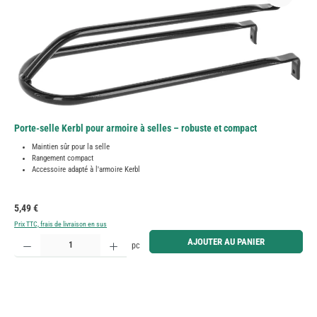
Porte-selle Kerbl pour armoire à selles – robuste et compact
Maintien sûr pour la selle
Rangement compact
Accessoire adapté à l'armoire Kerbl
Prix régulier :
5,49 €
Prix TTC, frais de livraison en sus
Quantité de produit : Entrez la quantité souhaitée ou utilisez les boutons pour augmenter ou diminue
AJOUTER AU PANIER
pc