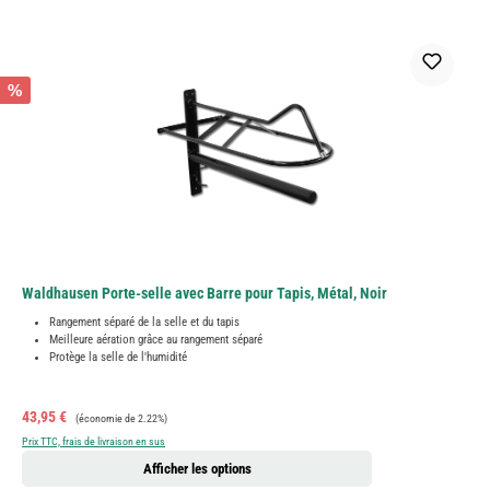
%
Waldhausen Porte-selle avec Barre pour Tapis, Métal, Noir
Rangement séparé de la selle et du tapis
Meilleure aération grâce au rangement séparé
Protège la selle de l'humidité
Prix de vente :
Prix régulier :
43,95 €
(économie de 2.22%)
Prix TTC, frais de livraison en sus
Afficher les options