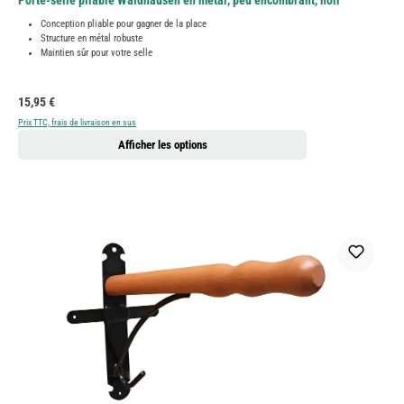
Porte-selle pliable Waldhausen en métal, peu encombrant, noir
Conception pliable pour gagner de la place
Structure en métal robuste
Maintien sûr pour votre selle
Prix régulier :
15,95 €
Prix TTC, frais de livraison en sus
Afficher les options