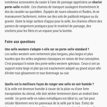
nombreux accessoires du casier à l'aire de pansage appréciera un
chariot
porte-selle
mobile. Ces chariots de transport soulagent énormément le
dos du cavalier au quotidien. Équipés de roues robustes et fluides, ils se
manœuvrent facilement, même sur des sols de paddock inégaux ou du
gravier. Outre la large surface d'appui pour la selle, les chariots offrent des
paniers de rangement pratiques pour le matériel de pansage, des
crochets pour les filets et un espace pour la bombe.
Foire aux questions
Une selle western s'adapte-t-elle sur un porte-selle standard ?
Les selles western sont nettement plus longues, plus larges et plus
lourdes que les selles anglaises classiques en raison de leur conception.
C'est pourquoi il existe des porte-selles western spéciaux. Ceux-ci ont un
support extra large et plat qui est exactement adapté au grand arçon afin
d'éviter tout glissement et tout dommage au cuir.
Quelle est la meilleure façon de ranger une selle en cuir humide ?
Si la selle est devenue humide à cause de la pluie ou d'une forte
transpiration du cheval, elle doit sécher lentement dans un endroit bien
ventilé. Un porte-selle en tubes métalliques est idéal ici, car l'air peut
circuler librement vers les panneaux de la selle par le bas. Évitez de