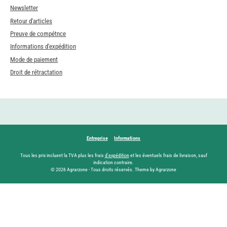
Newsletter
Retour d'articles
Preuve de compétnce
Informations d'expédition
Mode de paiement
Droit de rétractation
Entreprise
Informations
Tous les prix incluent la TVA plus les frais
d'expédition
et les éventuels frais de livraison, sauf
indication contraire.
© 2026 Agrarzone - Tous droits réservés. Theme by Agrarzone