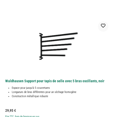
Waldhausen Support pour tapis de selle avec 5 bras oscillants, noir
Espace pour jusqu'à 5 couvertures
Longueurs de bras différentes pour un séchage homogène
Construction métallique robuste
Prix régulier :
29,95 €
Prix TTC, frais de livraison en sus