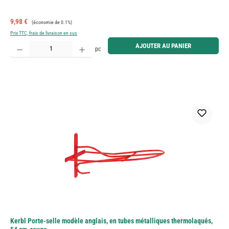
Prix de vente :
Prix régulier :
9,98 €
(économie de 0.1%)
Prix TTC, frais de livraison en sus
Quantité de produit : Entrez la quantité souhaitée ou utilisez les boutons pour augmenter ou diminue
AJOUTER AU PANIER
pc
Kerbl Porte-selle modèle anglais, en tubes métalliques thermolaqués,