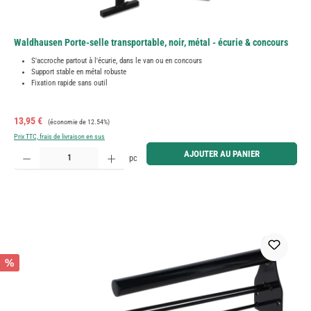
Waldhausen Porte-selle transportable, noir, métal - écurie & concours
S'accroche partout à l'écurie, dans le van ou en concours
Support stable en métal robuste
Fixation rapide sans outil
Prix de vente :
Prix régulier :
13,95 €
(économie de 12.54%)
Prix TTC, frais de livraison en sus
Quantité de produit : Entrez la quantité souhaitée ou utilisez les boutons pour augmenter ou diminue
AJOUTER AU PANIER
pc
%