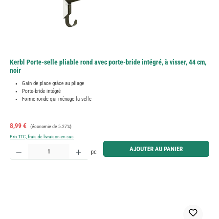
Kerbl Porte-selle pliable rond avec porte-bride intégré, à visser, 44 cm,
noir
Gain de place grâce au pliage
Porte-bride intégré
Forme ronde qui ménage la selle
Prix de vente :
Prix régulier :
8,99 €
(économie de 5.27%)
Prix TTC, frais de livraison en sus
Quantité de produit : Entrez la quantité souhaitée ou utilisez les boutons pour augmenter ou diminue
AJOUTER AU PANIER
pc