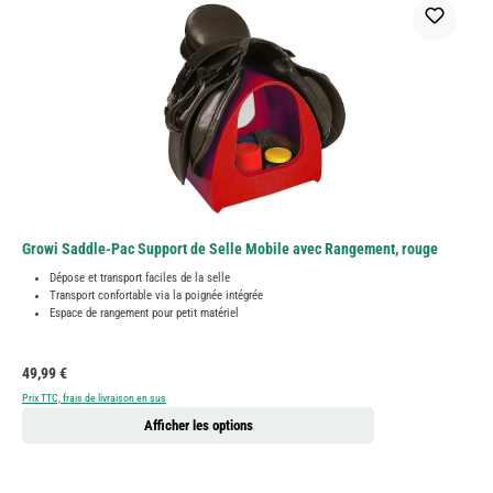
Growi Saddle-Pac Support de Selle Mobile avec Rangement, rouge
Dépose et transport faciles de la selle
Transport confortable via la poignée intégrée
Espace de rangement pour petit matériel
Prix régulier :
49,99 €
Prix TTC, frais de livraison en sus
Afficher les options