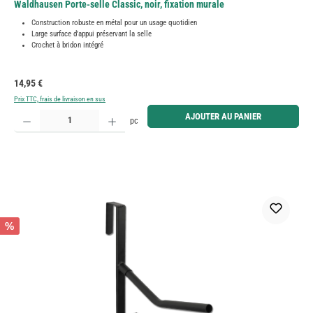
Waldhausen Porte-selle Classic, noir, fixation murale
Construction robuste en métal pour un usage quotidien
Large surface d'appui préservant la selle
Crochet à bridon intégré
Prix régulier :
14,95 €
Prix TTC, frais de livraison en sus
Quantité de produit : Entrez la quantité souhaitée ou utilisez les boutons pour augmenter ou diminue
AJOUTER AU PANIER
pc
%