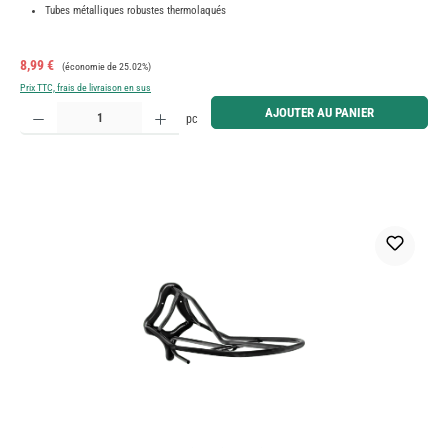
Tubes métalliques robustes thermolaqués
Prix de vente :
Prix régulier :
8,99 €
(économie de 25.02%)
Prix TTC, frais de livraison en sus
Quantité de produit : Entrez la quantité souhaitée ou utilisez les boutons pour augmenter ou diminue
AJOUTER AU PANIER
pc