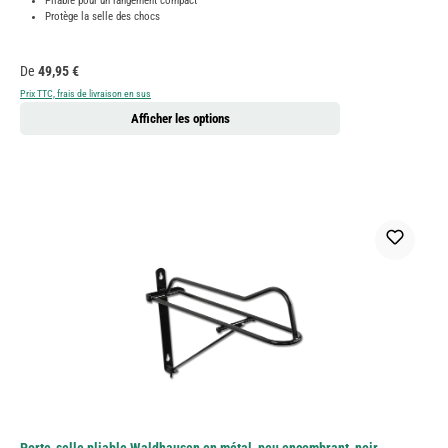
Pliable pour un rangement compact
Protège la selle des chocs
Prix régulier :
De
49,95 €
Prix TTC, frais de livraison en sus
Afficher les options