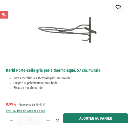
%
Kerbl Porte-selle gris perlé thermolaqué, 57 cm, murale
Tubes métalliques thermolaqués anti-rouille
Support supplémentaire pour bride
Fixation murale solide
Prix de vente :
Prix régulier :
8,99 €
(économie de 10.01%)
Prix TTC, frais de livraison en sus
Quantité de produit : Entrez la quantité souhaitée ou utilisez les boutons pour augmenter ou diminue
AJOUTER AU PANIER
pc