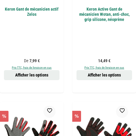
Keron Gant de mécanicien actif
Keron Active Gant de
Zelos
mécanicien Wotan, anti-choc,
grip silicone, néoprène
Prix régulier :
Prix régulier :
De
7,99 €
14,49 €
Prix TTC, frais de livraison en sus
Prix TTC, frais de livraison en sus
Afficher les options
Afficher les options
%
%