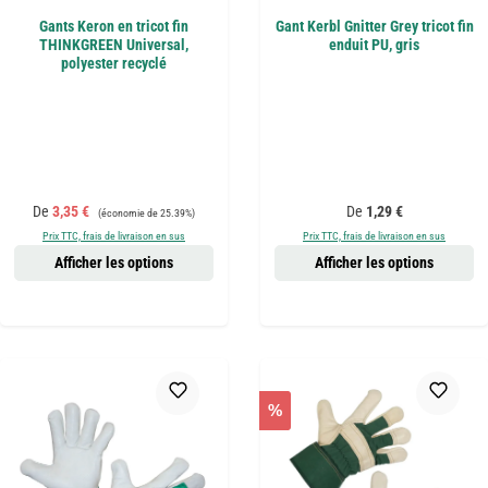
Gants Keron en tricot fin
Gant Kerbl Gnitter Grey tricot fin
THINKGREEN Universal,
enduit PU, gris
polyester recyclé
Prix de vente :
Prix régulier :
Prix régulier :
De
3,35 €
De
1,29 €
(économie de 25.39%)
Prix TTC, frais de livraison en sus
Prix TTC, frais de livraison en sus
Afficher les options
Afficher les options
%