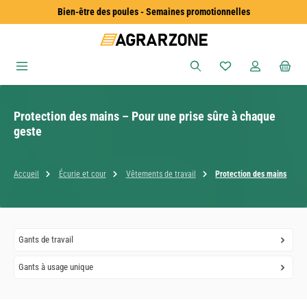
Bien-être des poules - Semaines promotionnelles
Passer au contenu principal
Vous avez 0 articles
Protection des mains – Pour une prise sûre à chaque
geste
Accueil
Écurie et cour
Vêtements de travail
Protection des mains
Gants de travail
Gants à usage unique