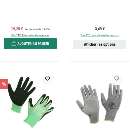
Prix de vente :
Prix régulier :
Prix régulier :
19,25 €
3,49 €
(économie de 8.85%)
Prix TTC, frais de livraison en sus
Prix TTC, frais de livraison en sus
AJOUTER AU PANIER
Afficher les options
%