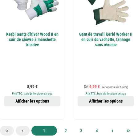
Kerbl Gants d'hiver Wood II en
Gant de travail Kerbl Worker II
cuir de chèvre à manchette
en cuir de vachette, tannage
tricotée
sans chrome
Prix régulier :
Prix de vente :
Prix régulier :
8,99 €
De
6,99 €
(économie de 6.68%)
Prix TTC, frais de livraison en sus
Prix TTC, frais de livraison en sus
Afficher les options
Afficher les options
Page
Page
Page
Page
1
2
3
4