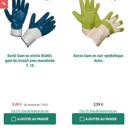
%
Kerbl Gant en nitrile BluNit,
Keron Gant en cuir synthétique
gant de travail avec manchette
Artos
T. 10
Prix de vente :
Prix régulier :
Prix régulier :
3,49 €
2,59 €
(économie de 7.92%)
Prix TTC, frais de livraison en sus
Prix TTC, frais de livraison en sus
AJOUTER AU PANIER
AJOUTER AU PANIER