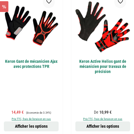
%
Keron Gant de mécanicien Ajax
Keron Active Helios gant de
avec protections TPR
mécanicien pour travaux de
précision
Prix de vente :
Prix régulier :
Prix régulier :
14,49 €
De
10,99 €
(économie de 3.34%)
Prix TTC, frais de livraison en sus
Prix TTC, frais de livraison en sus
Afficher les options
Afficher les options