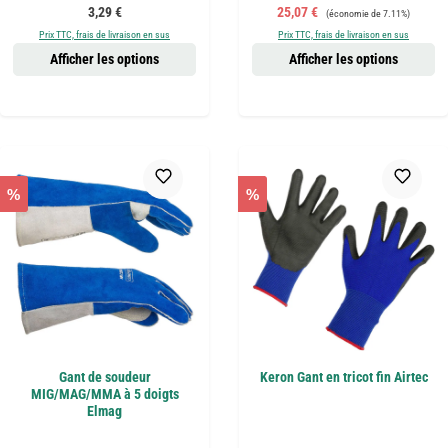
Prix régulier :
Prix de vente :
Prix régulier :
3,29 €
25,07 €
(économie de 7.11%)
Prix TTC, frais de livraison en sus
Prix TTC, frais de livraison en sus
Afficher les options
Afficher les options
%
%
Gant de soudeur
Keron Gant en tricot fin Airtec
MIG/MAG/MMA à 5 doigts
Elmag