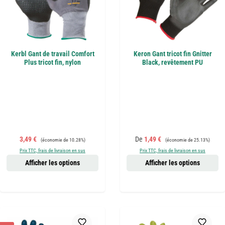
Kerbl Gant de travail Comfort
Keron Gant tricot fin Gnitter
Plus tricot fin, nylon
Black, revêtement PU
Prix de vente :
Prix régulier :
Prix de vente :
Prix régulier :
3,49 €
De
1,49 €
(économie de 10.28%)
(économie de 25.13%)
Prix TTC, frais de livraison en sus
Prix TTC, frais de livraison en sus
Afficher les options
Afficher les options