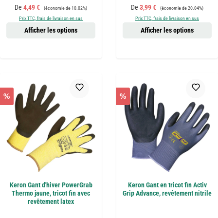
Prix de vente :
Prix régulier :
Prix de vente :
Prix régulier :
De
4,49 €
De
3,99 €
(économie de 10.02%)
(économie de 20.04%)
Prix TTC, frais de livraison en sus
Prix TTC, frais de livraison en sus
Afficher les options
Afficher les options
%
%
Keron Gant d'hiver PowerGrab
Keron Gant en tricot fin Activ
Thermo jaune, tricot fin avec
Grip Advance, revêtement nitrile
revêtement latex