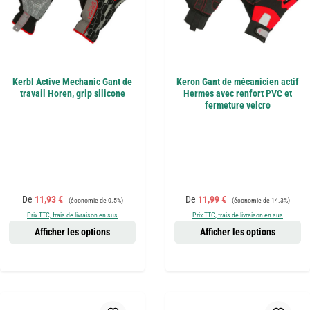
Kerbl Active Mechanic Gant de
Keron Gant de mécanicien actif
travail Horen, grip silicone
Hermes avec renfort PVC et
fermeture velcro
Prix de vente :
Prix régulier :
Prix de vente :
Prix régulier :
De
11,93 €
De
11,99 €
(économie de 0.5%)
(économie de 14.3%)
Prix TTC, frais de livraison en sus
Prix TTC, frais de livraison en sus
Afficher les options
Afficher les options