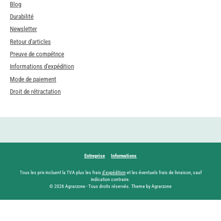
Blog
Durabilité
Newsletter
Retour d'articles
Preuve de compétnce
Informations d'expédition
Mode de paiement
Droit de rétractation
Entreprise
Informations
Tous les prix incluent la TVA plus les frais
d'expédition
et les éventuels frais de livraison, sauf
indication contraire.
© 2026 Agrarzone - Tous droits réservés. Theme by Agrarzone