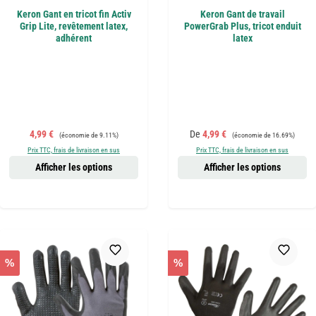
Keron Gant en tricot fin Activ
Keron Gant de travail
Grip Lite, revêtement latex,
PowerGrab Plus, tricot enduit
adhérent
latex
Prix de vente :
Prix régulier :
Prix de vente :
Prix régulier :
4,99 €
De
4,99 €
(économie de 9.11%)
(économie de 16.69%)
Prix TTC, frais de livraison en sus
Prix TTC, frais de livraison en sus
Afficher les options
Afficher les options
%
%