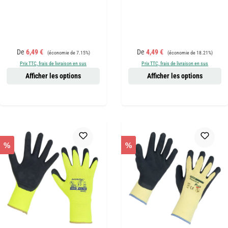
Prix de vente :
Prix régulier :
Prix de vente :
Prix régulier :
De
6,49 €
De
4,49 €
(économie de 7.15%)
(économie de 18.21%)
Prix TTC, frais de livraison en sus
Prix TTC, frais de livraison en sus
Afficher les options
Afficher les options
%
%