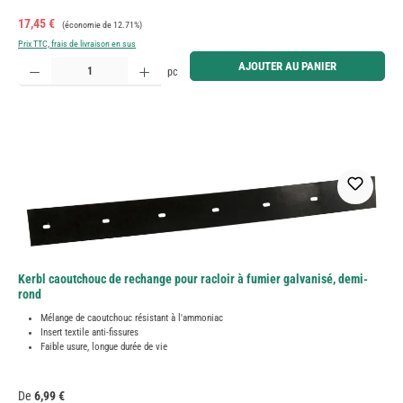
Prix de vente :
Prix régulier :
17,45 €
(économie de 12.71%)
Prix TTC, frais de livraison en sus
Quantité de produit : Entrez la quantité souhaitée ou utilisez les boutons pour augmenter ou diminue
AJOUTER AU PANIER
pc
Kerbl caoutchouc de rechange pour racloir à fumier galvanisé, demi-
rond
Mélange de caoutchouc résistant à l'ammoniac
Insert textile anti-fissures
Faible usure, longue durée de vie
Prix régulier :
De
6,99 €