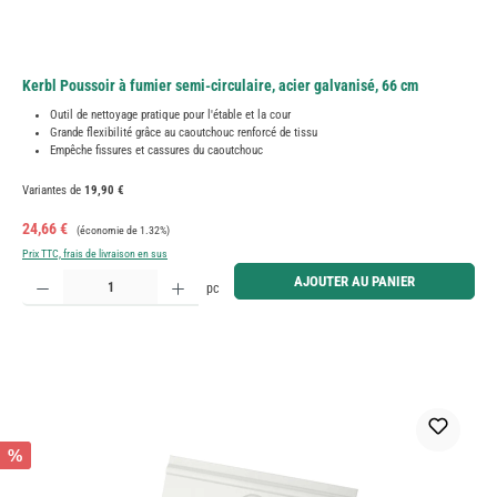
Kerbl Poussoir à fumier semi-circulaire, acier galvanisé, 66 cm
Outil de nettoyage pratique pour l'étable et la cour
Grande flexibilité grâce au caoutchouc renforcé de tissu
Empêche fissures et cassures du caoutchouc
Variantes de
19,90 €
Prix de vente :
Prix régulier :
24,66 €
(économie de 1.32%)
Prix TTC, frais de livraison en sus
Quantité de produit : Entrez la quantité souhaitée ou utilisez les boutons pour augmenter ou diminue
AJOUTER AU PANIER
pc
%