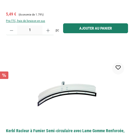
Prix de vente :
Prix régulier :
5,49 €
(économie de 1.79%)
Prix TTC, frais de livraison en sus
Quantité de produit : Entrez la quantité souhaitée ou utilisez les boutons pour augmenter ou diminue
AJOUTER AU PANIER
pc
%
Kerbl Racleur à Fumier Semi-circulaire avec Lame Gomme Renforcée,