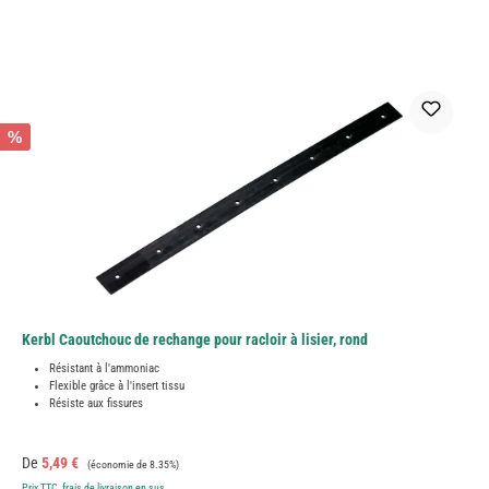
%
Kerbl Caoutchouc de rechange pour racloir à lisier, rond
Résistant à l'ammoniac
Flexible grâce à l'insert tissu
Résiste aux fissures
Prix de vente :
Prix régulier :
De
5,49 €
(économie de 8.35%)
Prix TTC, frais de livraison en sus