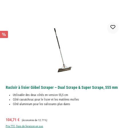
%
Racloir à lisier Göbel Scraper – Dual Scrape & Super Scrape, 555 mm
Utilisable des deux côtés en version 55,5 cm
Côté caoutchouc pour le lisier et les matières molles
Côté aluminium pour les salissures plus dures
Prix de vente :
Prix régulier :
104,71 €
(économie de 12.71%)
Prix TTC, frais de livraison en sus