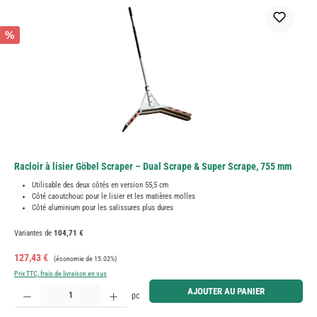
%
Racloir à lisier Göbel Scraper – Dual Scrape & Super Scrape, 755 mm
Utilisable des deux côtés en version 55,5 cm
Côté caoutchouc pour le lisier et les matières molles
Côté aluminium pour les salissures plus dures
Variantes de
104,71 €
Prix de vente :
Prix régulier :
127,43 €
(économie de 15.02%)
Prix TTC, frais de livraison en sus
Quantité de produit : Entrez la quantité souhaitée ou utilisez les boutons pour augmenter ou diminue
AJOUTER AU PANIER
pc