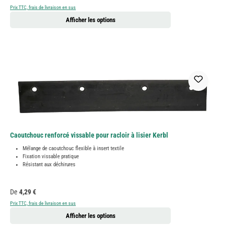
Prix TTC, frais de livraison en sus
Afficher les options
Caoutchouc renforcé vissable pour racloir à lisier Kerbl
Mélange de caoutchouc flexible à insert textile
Fixation vissable pratique
Résistant aux déchirures
Prix régulier :
De
4,29 €
Prix TTC, frais de livraison en sus
Afficher les options