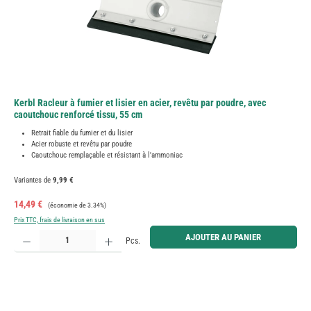
Kerbl Racleur à fumier et lisier en acier, revêtu par poudre, avec
caoutchouc renforcé tissu, 55 cm
Retrait fiable du fumier et du lisier
Acier robuste et revêtu par poudre
Caoutchouc remplaçable et résistant à l'ammoniac
Variantes de
9,99 €
Prix de vente :
Prix régulier :
14,49 €
(économie de 3.34%)
Prix TTC, frais de livraison en sus
Quantité de produit : Entrez la quantité souhaitée ou utilisez les boutons pour augmenter ou diminue
AJOUTER AU PANIER
Pcs.