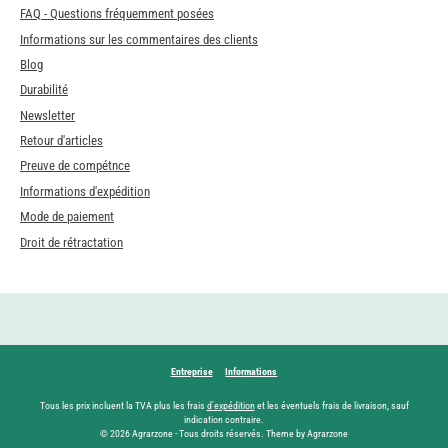
FAQ - Questions fréquemment posées
Informations sur les commentaires des clients
Blog
Durabilité
Newsletter
Retour d'articles
Preuve de compétnce
Informations d'expédition
Mode de paiement
Droit de rétractation
Entreprise
Informations
Tous les prix incluent la TVA plus les frais
d'expédition
et les éventuels frais de livraison, sauf
indication contraire.
© 2026 Agrarzone - Tous droits réservés. Theme by Agrarzone