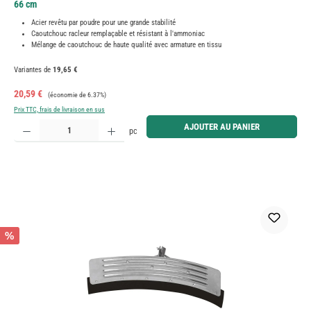
66 cm
Acier revêtu par poudre pour une grande stabilité
Caoutchouc racleur remplaçable et résistant à l'ammoniac
Mélange de caoutchouc de haute qualité avec armature en tissu
Variantes de
19,65 €
Prix de vente :
Prix régulier :
20,59 €
(économie de 6.37%)
Prix TTC, frais de livraison en sus
Quantité de produit : Entrez la quantité souhaitée ou utilisez les boutons pour augmenter ou diminue
AJOUTER AU PANIER
pc
%