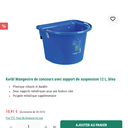
%
Kerbl Mangeoire de concours avec support de suspension 12 L, bleu
Plastique robuste et durable
Deux supports métalliques pour une fixation sûre
Poignée métallique supplémentaire
Prix de vente :
Prix régulier :
10,91 €
(économie de 30.02%)
Prix TTC, frais de livraison en sus
Quantité de produit : Entrez la quantité souhaitée ou utilisez les boutons pour augmenter ou diminue
AJOUTER AU PANIER
pc