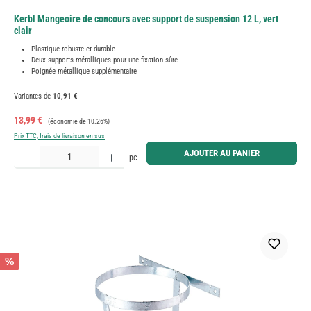
Kerbl Mangeoire de concours avec support de suspension 12 L, vert
clair
Plastique robuste et durable
Deux supports métalliques pour une fixation sûre
Poignée métallique supplémentaire
Variantes de
10,91 €
Prix de vente :
Prix régulier :
13,99 €
(économie de 10.26%)
Prix TTC, frais de livraison en sus
Quantité de produit : Entrez la quantité souhaitée ou utilisez les boutons pour augmenter ou diminue
AJOUTER AU PANIER
pc
%