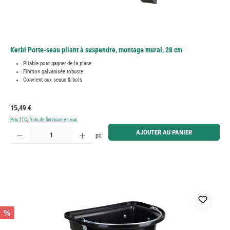
Kerbl Porte-seau pliant à suspendre, montage mural, 28 cm
Pliable pour gagner de la place
Finition galvanisée robuste
Convient aux seaux & bols
Prix régulier :
15,49 €
Prix TTC, frais de livraison en sus
Quantité de produit : Entrez la quantité souhaitée ou utilisez les boutons pour augmenter ou diminue
AJOUTER AU PANIER
pc
%