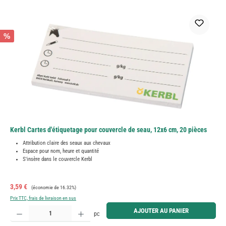
%
Kerbl Cartes d'étiquetage pour couvercle de seau, 12x6 cm, 20 pièces
Attribution claire des seaux aux chevaux
Espace pour nom, heure et quantité
S'insère dans le couvercle Kerbl
Prix de vente :
Prix régulier :
3,59 €
(économie de 16.32%)
Prix TTC, frais de livraison en sus
Quantité de produit : Entrez la quantité souhaitée ou utilisez les boutons pour augmenter ou diminue
AJOUTER AU PANIER
pc