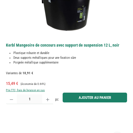
Kerbl Mangeoire de concours avec support de suspension 12 L, noir
Plastique robuste et durable
Deux supports métalliques pour une fixation sûre
Poignée métallique supplémentaire
Variantes de
10,91 €
Prix de vente :
Prix régulier :
15,49 €
(économie de 0.64%)
Prix TTC, frais de livraison en sus
Quantité de produit : Entrez la quantité souhaitée ou utilisez les boutons pour augmenter ou diminue
AJOUTER AU PANIER
pc