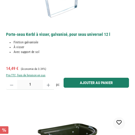
Porte-seau Kerbl à visser, galvanisé, pour seau universel 12 l
Finition galvanisée
À visser
Avec support de sol
Prix de vente :
Prix régulier :
14,49 €
(économie de 3.34%)
Prix TTC, frais de livraison en sus
Quantité de produit : Entrez la quantité souhaitée ou utilisez les boutons pour augmenter ou diminue
AJOUTER AU PANIER
pc
%