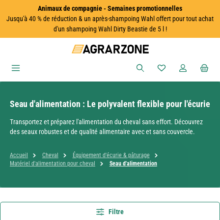
Animaux de compagnie - Semaines promotionnelles
Passer au contenu principal
Jusqu'à 40 % de réduction & un après-shampoing Wahl offert pour tout achat
d'un shampoing Wahl Dirty Beastie de 5 l !
Vous avez 0 articles
Seau d'alimentation : Le polyvalent flexible pour l'écurie
Transportez et préparez l'alimentation du cheval sans effort. Découvrez
des seaux robustes et de qualité alimentaire avec et sans couvercle.
Accueil
Cheval
Équipement d'écurie & pâturage
Matériel d'alimentation pour cheval
Seau d'alimentation
Filtre