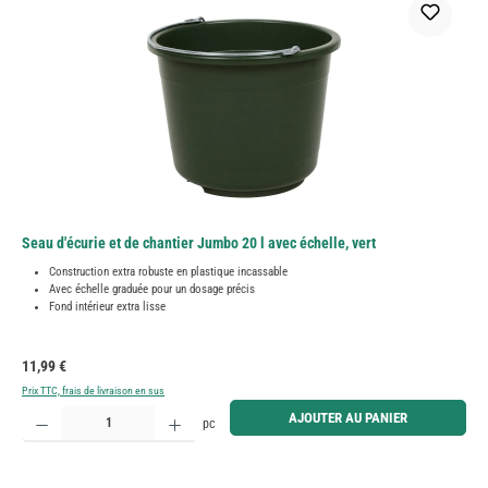
Seau d'écurie et de chantier Jumbo 20 l avec échelle, vert
Construction extra robuste en plastique incassable
Avec échelle graduée pour un dosage précis
Fond intérieur extra lisse
Prix régulier :
11,99 €
Prix TTC, frais de livraison en sus
Quantité de produit : Entrez la quantité souhaitée ou utilisez les boutons pour augmenter ou diminue
AJOUTER AU PANIER
pc