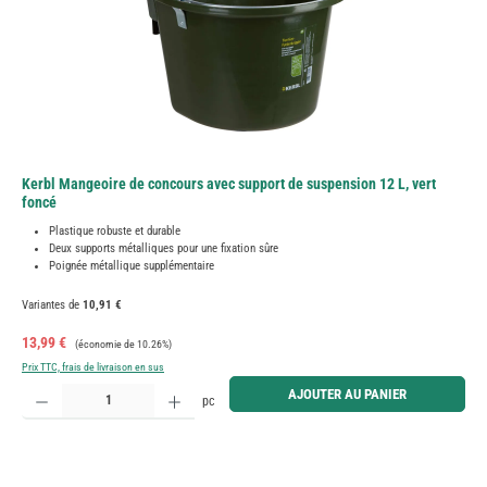
Kerbl Mangeoire de concours avec support de suspension 12 L, vert
foncé
Plastique robuste et durable
Deux supports métalliques pour une fixation sûre
Poignée métallique supplémentaire
Variantes de
10,91 €
Prix de vente :
Prix régulier :
13,99 €
(économie de 10.26%)
Prix TTC, frais de livraison en sus
Quantité de produit : Entrez la quantité souhaitée ou utilisez les boutons pour augmenter ou diminue
AJOUTER AU PANIER
pc