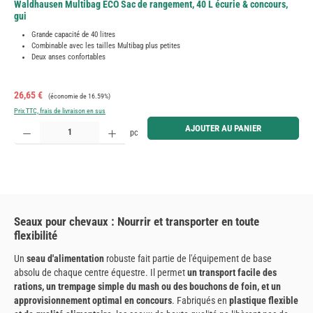
Waldhausen Multibag ECO Sac de rangement, 40 L écurie & concours,
gui
Grande capacité de 40 litres
Combinable avec les tailles Multibag plus petites
Deux anses confortables
Prix de vente :
Prix régulier :
26,65 €
(économie de 16.59%)
Prix TTC, frais de livraison en sus
Quantité de produit : Entrez la quantité souhaitée ou utilisez les boutons pour augmenter ou diminue
AJOUTER AU PANIER
pc
Seaux pour chevaux : Nourrir et transporter en toute
flexibilité
Un
seau d'alimentation
robuste fait partie de l'équipement de base
absolu de chaque centre équestre. Il permet
un transport facile des
rations, un trempage simple du mash ou des bouchons de foin, et un
approvisionnement optimal en concours
. Fabriqués en
plastique flexible