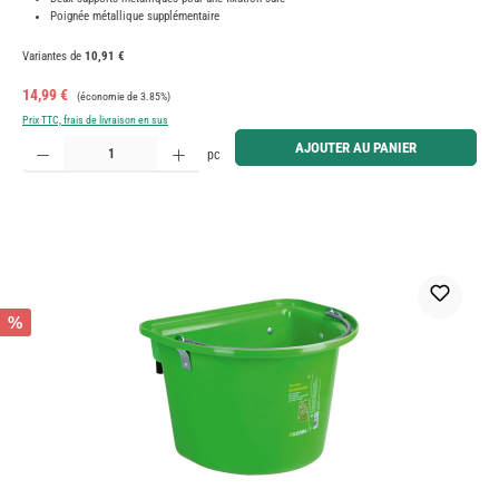
Poignée métallique supplémentaire
Variantes de
10,91 €
Prix de vente :
Prix régulier :
14,99 €
(économie de 3.85%)
Prix TTC, frais de livraison en sus
Quantité de produit : Entrez la quantité souhaitée ou utilisez les boutons pour augmenter ou diminue
AJOUTER AU PANIER
pc
%