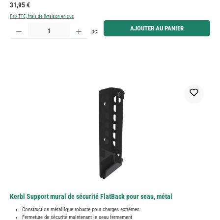
Prix régulier :
31,95 €
Prix TTC, frais de livraison en sus
Quantité de produit : Entrez la quantité souhaitée ou utilisez les boutons pour augmenter ou diminue
AJOUTER AU PANIER
pc
Kerbl Support mural de sécurité FlatBack pour seau, métal
Construction métallique robuste pour charges extrêmes
Fermeture de sécurité maintenant le seau fermement