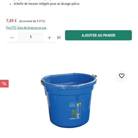
échelle de mesure intégrée pour un dosage précis
Prix de vente :
Prix régulier :
7,49 €
(économie de 5.07%)
Prix TTC, frais de livraison en sus
Quantité de produit : Entrez la quantité souhaitée ou utilisez les boutons pour augmenter ou diminue
AJOUTER AU PANIER
pc
%