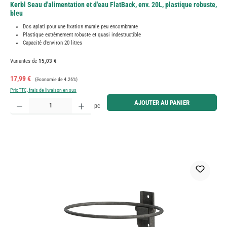
Kerbl Seau d'alimentation et d'eau FlatBack, env. 20L, plastique robuste,
bleu
Dos aplati pour une fixation murale peu encombrante
Plastique extrêmement robuste et quasi indestructible
Capacité d'environ 20 litres
Variantes de
15,03 €
Prix de vente :
Prix régulier :
17,99 €
(économie de 4.26%)
Prix TTC, frais de livraison en sus
Quantité de produit : Entrez la quantité souhaitée ou utilisez les boutons pour augmenter ou diminue
AJOUTER AU PANIER
pc