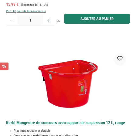
Prix de vente :
Prix régulier :
15,99 €
(économie de 11.12%)
Prix TTC, frais de livraison en sus
Quantité de produit : Entrez la quantité souhaitée ou utilisez les boutons pour augmenter ou diminue
AJOUTER AU PANIER
pc
%
Kerbl Mangeoire de concours avec support de suspension 12 L, rouge
Plastique robuste et durable
Deux supports métalliques pour une fixation sûre