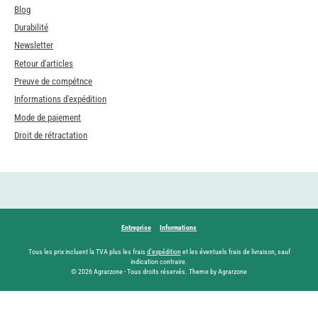
Blog
Durabilité
Newsletter
Retour d'articles
Preuve de compétnce
Informations d'expédition
Mode de paiement
Droit de rétractation
Entreprise
Informations
Tous les prix incluent la TVA plus les frais
d'expédition
et les éventuels frais de livraison, sauf
indication contraire.
© 2026 Agrarzone - Tous droits réservés. Theme by Agrarzone