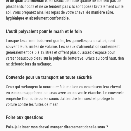
et de qualité alimentaire
, les seaux de haute qualité ne libèrent pas de
plastifiants nocifs et ne se fendent pas s'ils sont posés brutalement sur le
sol. Vous préparez ainsi les repas de votre cheval
de manière sûre,
hygiénique et absolument confortable
.
L'outil polyvalent pour le mash et le foin
Lorsque les aliments doivent gonfler, les gamelles plates atteignent
souvent leurs limites de volume. Les seaux d'alimentation contiennent
généralement de 5 à 12 litres et offrent plus qu'assez d'espace pour
verser beaucoup d'eau sur la pulpe de betterave. Grâce au bord haut, rien
ne déborde lors du mélange.
Couvercle pour un transport en toute sécurité
Ceux qui mélangent la nourriture à la maison ou nourrissent leur cheval
en concours apprécient un seau avec un couvercle étanche. Le couvercle
empêche l'humidité ou les souris d'atteindre le muesli et protège la
voiture contre les fuites de mash.
Foire aux questions
Puis-je laisser mon cheval manger directement dans le seau ?