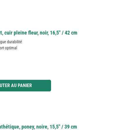
cuir pleine fleur, noir, 16,5" / 42 cm
ngue durabilité
ort optimal
 ou utilisez les boutons pour augmenter ou diminuer la quantité.
UTER AU PANIER
hétique, poney, noire, 15,5" / 39 cm