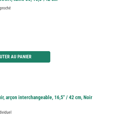
pproché
 ou utilisez les boutons pour augmenter ou diminuer la quantité.
UTER AU PANIER
r, arçon interchangeable, 16,5" / 42 cm, Noir
dividuel