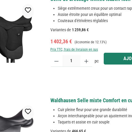
Siège extrêmement creux pour un contact ra
Assise étroite pour un équilibre optimal
Couteaux d'étrivières réglables
Variantes de
1 259,86 €
Prix de vente :
Prix régulier :
1 402,36 €
(économie de 12.13%)
Prix TTC, frais de livraison en sus
Quantité de produit : Entrez la quantité souhaitée
AJO
pc
Waldhausen Selle mixte Comfort en cui
Cuir pleine fleur pour une grande durabilité
Arçon interchangeable pour un ajustement in
Taquets et assise en cuir souple
Variantes de
466,65 €