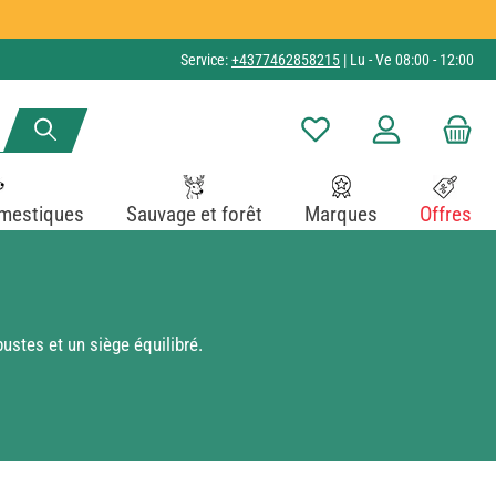
Service:
+4377462858215
| Lu - Ve 08:00 - 12:00
Vous avez 0 articles dans v
mestiques
Sauvage et forêt
Marques
Offres
ustes et un siège équilibré.