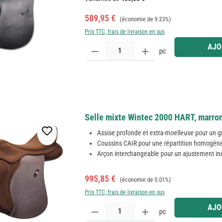
Prix de vente :
Prix régulier :
589,95 €
(économie de 9.23%)
Prix TTC, frais de livraison en sus
Quantité de produit : Entrez la quantité souhaitée
AJO
pc
Selle mixte Wintec 2000 HART, marron
Assise profonde et extra-moelleuse pour un g
Coussins CAIR pour une répartition homogèn
Arçon interchangeable pour un ajustement in
Prix de vente :
Prix régulier :
995,85 €
(économie de 0.01%)
Prix TTC, frais de livraison en sus
Quantité de produit : Entrez la quantité souhaitée
AJO
pc