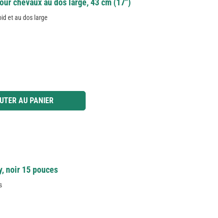
ur chevaux au dos large, 43 cm (17")
id et au dos large
 ou utilisez les boutons pour augmenter ou diminuer la quantité.
UTER AU PANIER
, noir 15 pouces
s