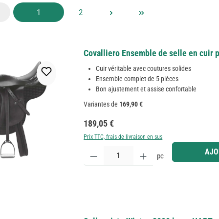
Page
Page
1
2
Covalliero Ensemble de selle en cuir 
Cuir véritable avec coutures solides
Ensemble complet de 5 pièces
Bon ajustement et assise confortable
Variantes de
169,90 €
Prix régulier :
189,05 €
Prix TTC, frais de livraison en sus
Quantité de produit : Entrez la quantité souhaitée
AJO
pc