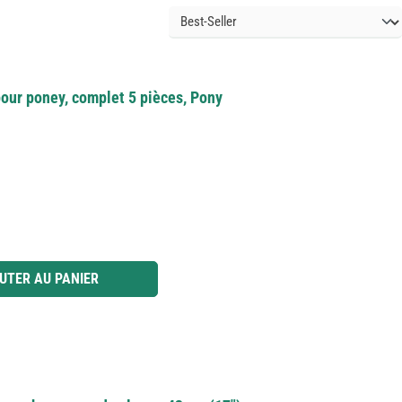
pour poney, complet 5 pièces, Pony
 ou utilisez les boutons pour augmenter ou diminuer la quantité.
UTER AU PANIER