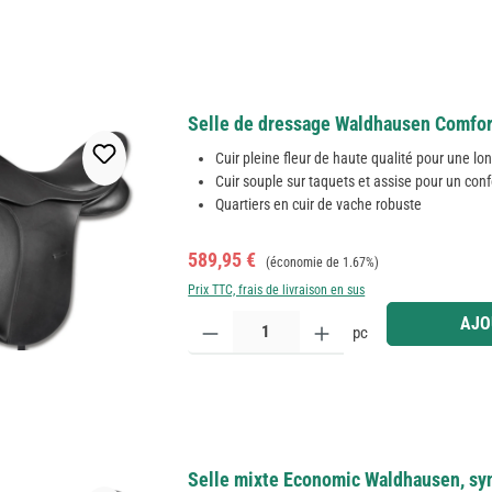
Selle de dressage Waldhausen Comfort, 
Cuir pleine fleur de haute qualité pour une lo
Cuir souple sur taquets et assise pour un conf
Quartiers en cuir de vache robuste
Prix de vente :
Prix régulier :
589,95 €
(économie de 1.67%)
Prix TTC, frais de livraison en sus
Quantité de produit : Entrez la quantité souhaitée
AJO
pc
Selle mixte Economic Waldhausen, synt