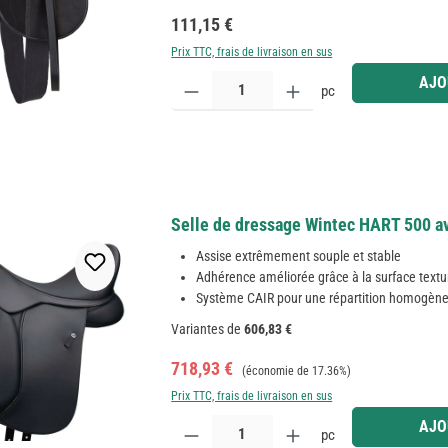
Prix régulier :
111,15 €
Prix TTC, frais de livraison en sus
Quantité de produit : Entrez la quantité souhaitée
AJO
pc
Selle de dressage Wintec HART 500 av
Assise extrêmement souple et stable
Adhérence améliorée grâce à la surface text
Système CAIR pour une répartition homogène
Variantes de
606,83 €
Prix de vente :
Prix régulier :
718,93 €
(économie de 17.36%)
Prix TTC, frais de livraison en sus
Quantité de produit : Entrez la quantité souhaitée
AJO
pc