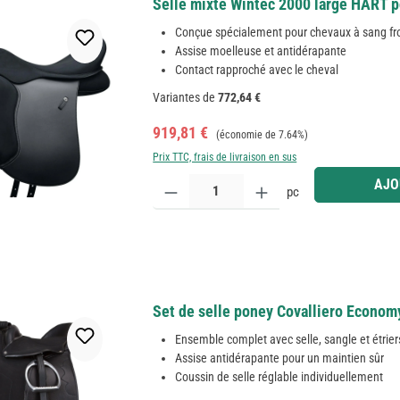
Selle mixte Wintec 2000 large HART po
Conçue spécialement pour chevaux à sang fro
Assise moelleuse et antidérapante
Contact rapproché avec le cheval
Variantes de
772,64 €
Prix de vente :
Prix régulier :
919,81 €
(économie de 7.64%)
Prix TTC, frais de livraison en sus
Quantité de produit : Entrez la quantité souhaitée
AJO
pc
Set de selle poney Covalliero Economy
Ensemble complet avec selle, sangle et étrier
Assise antidérapante pour un maintien sûr
Coussin de selle réglable individuellement