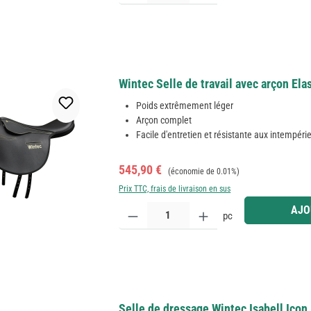
Wintec Selle de travail avec arçon Elas
Poids extrêmement léger
Arçon complet
Facile d'entretien et résistante aux intempéri
Prix de vente :
Prix régulier :
545,90 €
(économie de 0.01%)
Prix TTC, frais de livraison en sus
Quantité de produit : Entrez la quantité souhaitée
AJO
pc
Selle de dressage Wintec Isabell Icon 