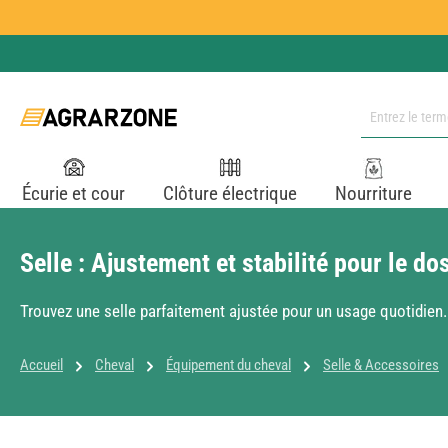
ser au contenu principal
Passer à la recherche
Passer à la navigation principale
Écurie et cour
Clôture électrique
Nourriture
Selle : Ajustement et stabilité pour le do
Trouvez une selle parfaitement ajustée pour un usage quotidien.
Accueil
Cheval
Équipement du cheval
Selle & Accessoires