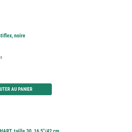
tiflex, noire
es
 ou utilisez les boutons pour augmenter ou diminuer la quantité.
UTER AU PANIER
HART, taille 30, 16,5"/42 cm