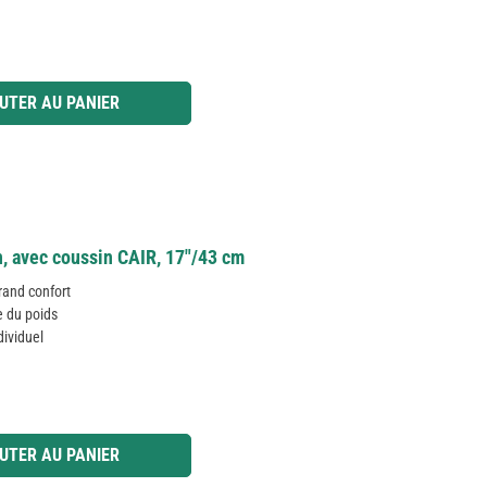
 ou utilisez les boutons pour augmenter ou diminuer la quantité.
UTER AU PANIER
, avec coussin CAIR, 17"/43 cm
rand confort
e du poids
dividuel
 ou utilisez les boutons pour augmenter ou diminuer la quantité.
UTER AU PANIER