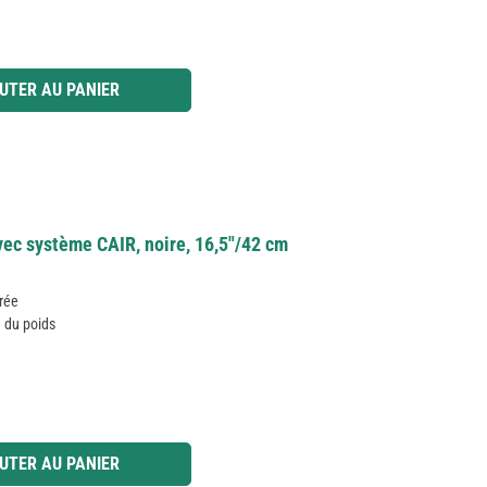
 ou utilisez les boutons pour augmenter ou diminuer la quantité.
UTER AU PANIER
ec système CAIR, noire, 16,5"/42 cm
urée
 du poids
 ou utilisez les boutons pour augmenter ou diminuer la quantité.
UTER AU PANIER