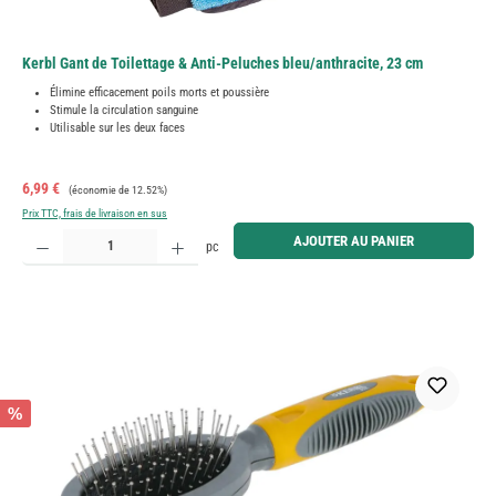
Kerbl Gant de Toilettage & Anti-Peluches bleu/anthracite, 23 cm
Élimine efficacement poils morts et poussière
Stimule la circulation sanguine
Utilisable sur les deux faces
Prix de vente :
Prix régulier :
6,99 €
(économie de 12.52%)
Prix TTC, frais de livraison en sus
Quantité de produit : Entrez la quantité souhaitée ou utilisez les boutons pour augmenter ou diminue
AJOUTER AU PANIER
pc
%