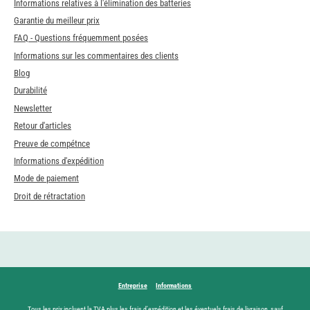
Informations relatives à l'élimination des batteries
Garantie du meilleur prix
FAQ - Questions fréquemment posées
Informations sur les commentaires des clients
Blog
Durabilité
Newsletter
Retour d'articles
Preuve de compétnce
Informations d'expédition
Mode de paiement
Droit de rétractation
Entreprise
Informations
Tous les prix incluent la TVA plus les frais
d'expédition
et les éventuels frais de livraison, sauf