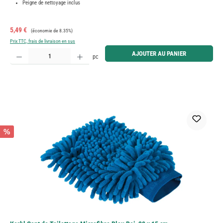
Peigne de nettoyage inclus
Prix de vente :
Prix régulier :
5,49 €
(économie de 8.35%)
Prix TTC, frais de livraison en sus
Quantité de produit : Entrez la quantité souhaitée ou utilisez les boutons pour augmenter ou diminue
AJOUTER AU PANIER
pc
%