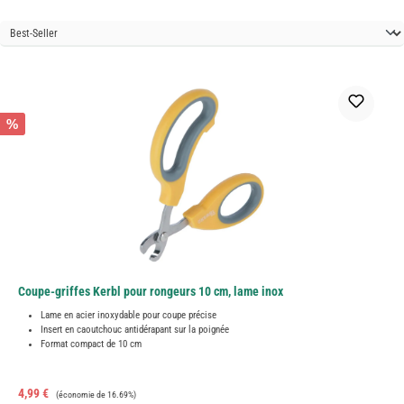
%
Coupe-griffes Kerbl pour rongeurs 10 cm, lame inox
Lame en acier inoxydable pour coupe précise
Insert en caoutchouc antidérapant sur la poignée
Format compact de 10 cm
Prix de vente :
Prix régulier :
4,99 €
(économie de 16.69%)