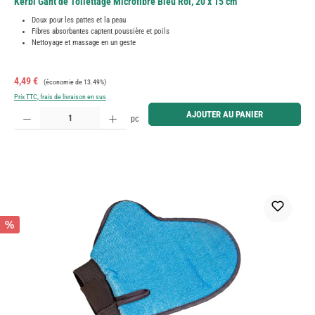
Kerbl Gant de Toilettage Microfibre Bleu Roi, 20 x 15 cm
Doux pour les pattes et la peau
Fibres absorbantes captent poussière et poils
Nettoyage et massage en un geste
Prix de vente :
Prix régulier :
4,49 €
(économie de 13.49%)
Prix TTC, frais de livraison en sus
Quantité de produit : Entrez la quantité souhaitée ou utilisez les boutons pour augmenter ou diminue
AJOUTER AU PANIER
pc
%