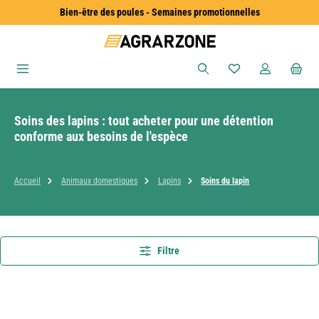
Bien-être des poules - Semaines promotionnelles
Passer au contenu principal
Vous avez 0 articles
Soins des lapins : tout acheter pour une détention
conforme aux besoins de l'espèce
Accueil
Animaux domestiques
Lapins
Soins du lapin
Filtre