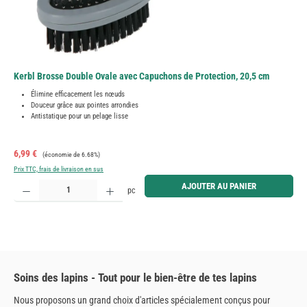
Kerbl Brosse Double Ovale avec Capuchons de Protection, 20,5 cm
Élimine efficacement les nœuds
Douceur grâce aux pointes arrondies
Antistatique pour un pelage lisse
Prix de vente :
Prix régulier :
6,99 €
(économie de 6.68%)
Prix TTC, frais de livraison en sus
Quantité de produit : Entrez la quantité souhaitée ou utilisez les boutons pour augmenter ou diminue
AJOUTER AU PANIER
pc
Soins des lapins - Tout pour le bien-être de tes lapins
Nous proposons un grand choix d'articles spécialement conçus pour