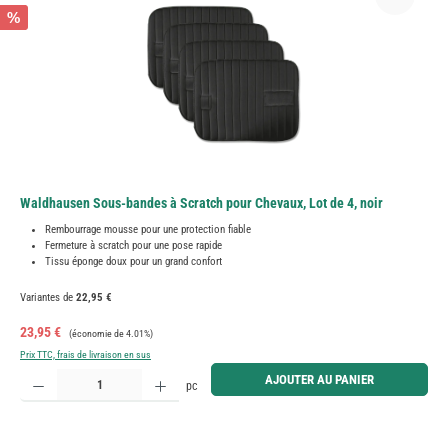
%
Waldhausen Sous-bandes à Scratch pour Chevaux, Lot de 4, noir
Rembourrage mousse pour une protection fiable
Fermeture à scratch pour une pose rapide
Tissu éponge doux pour un grand confort
Variantes de
22,95 €
Prix de vente :
Prix régulier :
23,95 €
(économie de 4.01%)
Prix TTC, frais de livraison en sus
Quantité de produit : Entrez la quantité souhaitée ou utilisez les boutons pour augmenter ou diminue
AJOUTER AU PANIER
pc