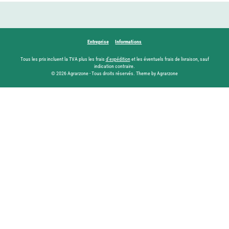
Entreprise
Informations
Tous les prix incluent la TVA plus les frais
d'expédition
et les éventuels frais de livraison, sauf
indication contraire.
© 2026 Agrarzone - Tous droits réservés. Theme by Agrarzone