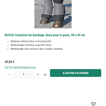
BUSSE Coussinet de bandage, doux pour la peau, 90 x 45 cm
Matériau extérieur doux coton-polyester
Rembourrage moelleux en polyfill 200 g
Matelassage cinq sections sans coutures irritantes
Prix régulier :
45,00 €
Prix TTC, frais de livraison en sus
Quantité de produit : Entrez la quantité souhaitée ou utilisez les boutons pour augmenter ou diminue
AJOUTER AU PANIER
pc