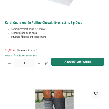
Kerbl Ouate roulée Rollino Cheval, 10 cm x 3 m, 8 pièces
Particulièrement souple et stable
Respectueuse de la peau
Structure fibreuse anti-glissement
Prix de vente :
Prix régulier :
15,95 €
(économie de 6.12%)
Prix TTC, frais de livraison en sus
Quantité de produit : Entrez la quantité souhaitée ou utilisez les boutons pour augmenter ou diminue
AJOUTER AU PANIER
pc