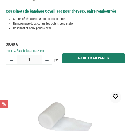
Coussinets de bandage Covalliero pour chevaux, paire rembourrée
Coupe généreuse pour protection complète
Rembourrage doux contre les points de pression
Respirant et doux pour la peau
Prix régulier :
30,40 €
Prix TTC, frais de livraison en sus
Quantité de produit : Entrez la quantité souhaitée ou utilisez les boutons pour augmenter ou diminue
AJOUTER AU PANIER
pc
%