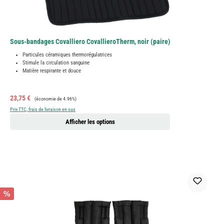
Sous-bandages Covalliero CovallieroTherm, noir (paire)
Particules céramiques thermorégulatrices
Stimule la circulation sanguine
Matière respirante et douce
Prix de vente :
Prix régulier :
23,75 €
(économie de 4.96%)
Prix TTC, frais de livraison en sus
Afficher les options
%