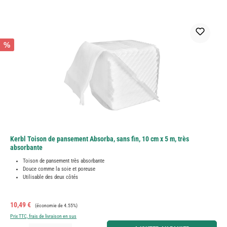
%
Kerbl Toison de pansement Absorba, sans fin, 10 cm x 5 m, très
absorbante
Toison de pansement très absorbante
Douce comme la soie et poreuse
Utilisable des deux côtés
Prix de vente :
Prix régulier :
10,49 €
(économie de 4.55%)
Prix TTC, frais de livraison en sus
Quantité de produit : Entrez la quantité souhaitée ou utilisez les boutons pour augmenter ou diminue