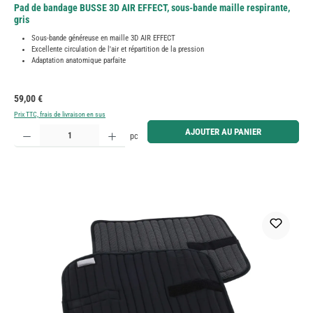
Pad de bandage BUSSE 3D AIR EFFECT, sous-bande maille respirante,
gris
Sous-bande généreuse en maille 3D AIR EFFECT
Excellente circulation de l'air et répartition de la pression
Adaptation anatomique parfaite
Prix régulier :
59,00 €
Prix TTC, frais de livraison en sus
Quantité de produit : Entrez la quantité souhaitée ou utilisez les boutons pour augmenter ou diminue
AJOUTER AU PANIER
pc