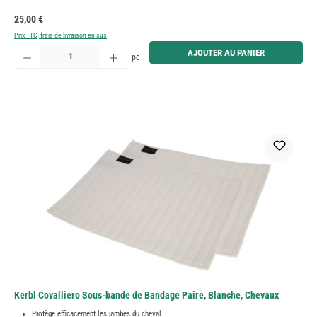
Prix régulier :
25,00 €
Prix TTC, frais de livraison en sus
Quantité de produit : Entrez la quantité souhaitée ou utilisez les boutons pour augmenter ou diminue
AJOUTER AU PANIER
pc
Kerbl Covalliero Sous-bande de Bandage Paire, Blanche, Chevaux
Protège efficacement les jambes du cheval