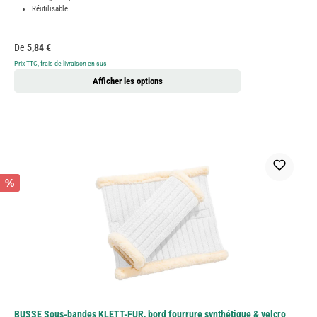
Réutilisable
Prix régulier :
De
5,84 €
Prix TTC, frais de livraison en sus
Afficher les options
%
BUSSE Sous-bandes KLETT-FUR, bord fourrure synthétique & velcro