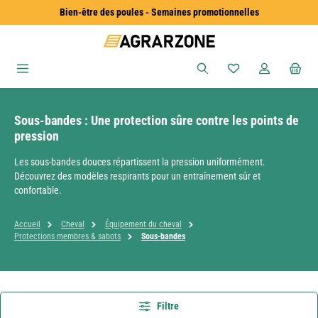
Bien-être des poules - Semaines promotionnelles
Passer au contenu principal
Vous avez 0 articles
Sous-bandes : Une protection sûre contre les points de
pression
Les sous-bandes douces répartissent la pression uniformément.
Découvrez des modèles respirants pour un entraînement sûr et
confortable.
Accueil
Cheval
Équipement du cheval
Protections membres & sabots
Sous-bandes
Filtre