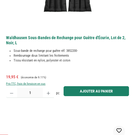
Waldhausen Sous-Bandes de Rechange pour Guêtre d'Écurie, Lot de 2,
Noir, L
Sous-bande de rechange pour guêtre réf. 3852200-
Rembourrage doux limitant les frottements
Tissu résistant en nylon, polyester et coton
Prix de vente :
Prix régulier :
19,95 €
(économie de 9.11%)
Prix TTC, frais de livraison en sus
Quantité de produit : Entrez la quantité souhaitée ou utilisez les boutons pour augmenter ou diminue
AJOUTER AU PANIER
pc