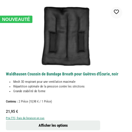
NOUVEAUTÉ
Waldhausen Coussin de Bandage Breath pour Guêtres d'Écurie, noir
Mesh 3D respirant pour une ventilation maximale
Répartition optimale de la pression contre les strictions
Grande stabilité de forme
Contenu :
2 Pièce
(10,98 € / 1 Pièce)
Prix régulier :
21,95 €
Prix TTC, frais de livraison en sus
Afficher les options