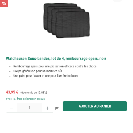
%
Waldhausen Sous-bandes, lot de 4, rembourrage épais, noir
Rembourrage épais pour une protection efficace contre les chocs
Coupe généreuse pour un maintien sûr
Une paire pour l'avant et une pour l'arrière incluses
Prix de vente :
Prix régulier :
43,95 €
(économie de 12.01%)
Prix TTC, frais de livraison en sus
Quantité de produit : Entrez la quantité souhaitée ou utilisez les boutons pour augmenter ou diminue
AJOUTER AU PANIER
pc