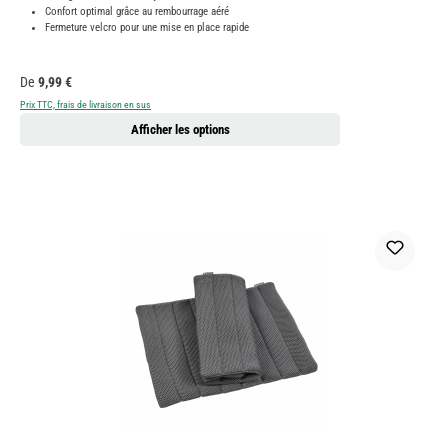
Confort optimal grâce au rembourrage aéré
Fermeture velcro pour une mise en place rapide
Prix régulier :
De
9,99 €
Prix TTC, frais de livraison en sus
Afficher les options